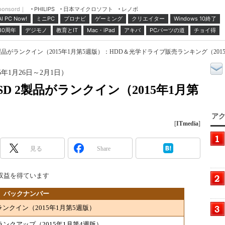
ponsord｜
日本マイクロソフト
レノボ
PHILIPS
ミニPC
プロナビ
ゲーミング
クリエイター
Windows 10終了
AI PC Now!
30周年
デジモノ
教育とIT
Mac・iPad
アキバ
PCパーツの道
チョイ得
製品がランクイン（2015年1月第5週版）：HDD＆光学ドライブ販売ランキング（2015
年1月26日～2月1日）
D 2製品がランクイン（2015年1月第
アク
[
ITmedia
]
見る
Share
収益を得ています
」バックナンバー
ランクイン（2015年1月第5週版）
ンクアップ（2015年1月第4週版）