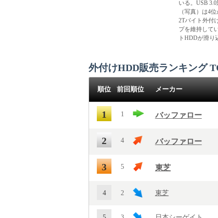
いる。USB 3.
（写真）は4位か
2Tバイト外付け
プを維持してい
トHDDが滑り
外付けHDD販売ランキング TO
順位
前回順位
メーカー
1
1
バッファロー
2
4
バッファロー
3
5
東芝
4
2
東芝
5
3
日本シーゲイト