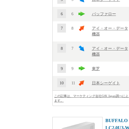
6
6
バッファロー
7
8
アイ・オー・データ
機器
8
7
アイ・オー・データ
機器
9
9
東芝
10
11
日本シーゲイト
この記事は、マーケティング会社GfK Japan調
ます。
BUFFALO
LC2.0U3-