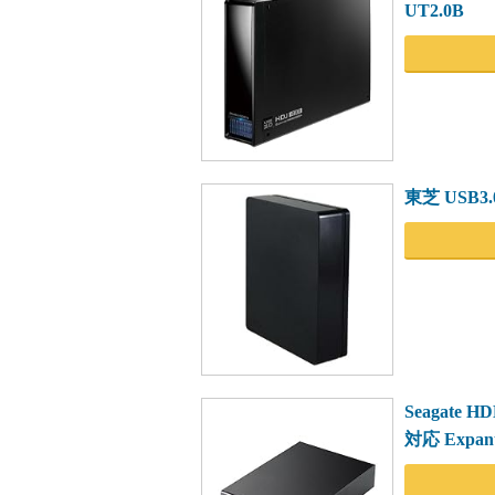
UT2.0B
東芝 USB3.
Seagate
対応 Expan