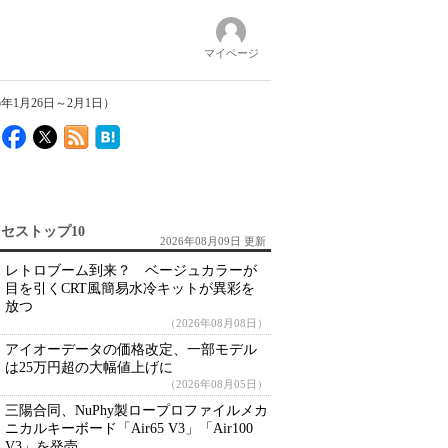
マイページ
年1月26日～2月1日）
セストップ10
2026年08月09日 更新
レトロブーム到来？ ベージュカラーが
目を引くCRT風簡易水冷キットが異彩を
放つ
（2026年08月08日）
アイオーデータの価格改定、一部モデル
は25万円超の大幅値上げに
（2026年08月05日）
三陽合同、NuPhy製ロープロファイルメカ
ニカルキーボード「Air65 V3」「Air100
V3」を発売