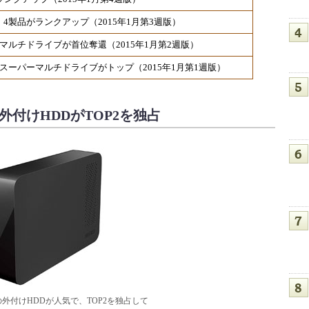
製HDD 4製品がランクアップ（2015年1月第3週版）
マルチドライブが首位奪還（2015年1月第2週版）
スーパーマルチドライブがトップ（2015年1月第1週版）
外付けHDDがTOP2を独占
外付けHDDが人気で、TOP2を独占して