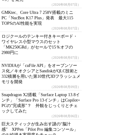
（2026年08月07日）
GMKtec、Core Ultra 7 258V搭載のミニ
PC「NucBox K17 Plus」発表 最大115
TOPSのAI性能を実現
（2026年08月07日）
ロジクールのテンキー付きキーボード・
ワイヤレス小型マウスのセット
「MK250GRd」がセールで15％オフの
2980円に
（2026年08月07日）
NVIDIAが「cuFile API」をオープンソー
ス化／キオクシアとSandiskがQLC技術と
332積層を用いた第10世代3Dフラッシュメ
モリを開発
（2026年08月09日）
Snapdragon X2搭載「Surface Laptop 13.8イ
ンチ」「Surface Pro 13インチ」はCopilot+
PCの“完成形”？ 外観をじっくりとチェ
ックしてみた
（2026年08月06日）
巨大スティックが生み出す謎の“脳汁
感” XPPen「Pilot Pro 編集コンソール」
のお絵描き実用度をチェック