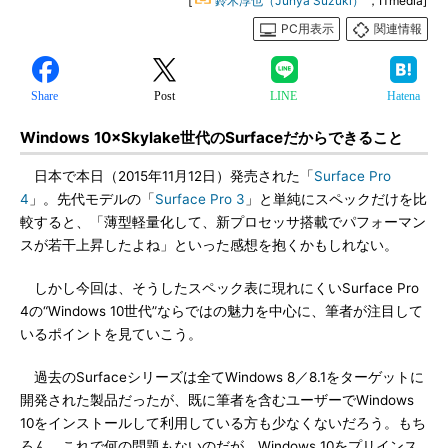
[
鈴木淳也（Junya Suzuki）
，ITmedia]
PC用表示
関連情報
Share
Post
LINE
Hatena
Windows 10×Skylake世代のSurfaceだからできること
日本で本日（2015年11月12日）発売された「
Surface Pro
4
」。先代モデルの「
Surface Pro 3
」と単純にスペックだけを比
較すると、「薄型軽量化して、新プロセッサ搭載でパフォーマン
スが若干上昇したよね」といった感想を抱くかもしれない。
しかし今回は、そうしたスペック表に現れにくいSurface Pro
4の“Windows 10世代”ならではの魅力を中心に、筆者が注目して
いるポイントを見ていこう。
過去のSurfaceシリーズは全てWindows 8／8.1をターゲットに
開発された製品だったが、既に筆者を含むユーザーでWindows
10をインストールして利用している方も少なくないだろう。もち
ろん、これで何の問題もないのだが、Windows 10をプリインス