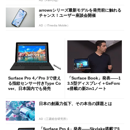
AD（Fav-Log）
arrowsシリーズ最新モデルを発売前に触れる
チャンス！ユーザー座談会開催
AD（ ITmedia Mobile）
Surface Pro 4／Pro 3で使え
「Surface Book」発表――1
る指紋センサー付きType Co
3.5型ディスプレイ＋GeForc
ver、日本国内でも発売
e搭載の新2in1ノート
日本の創薬力低下、その本当の課題とは
AD（三菱総合研究所）
「Surface Pro 4」発表――Skylake搭載で3