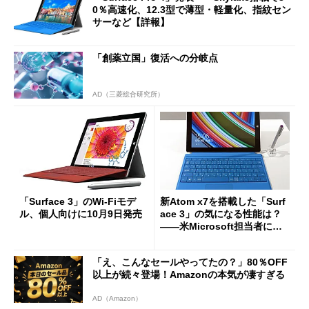
0％高速化、12.3型で薄型・軽量化、指紋セン
サーなど【詳報】
「創薬立国」復活への分岐点
AD（三菱総合研究所）
「Surface 3」のWi-Fiモデ
新Atom x7を搭載した「Surf
ル、個人向けに10月9日発売
ace 3」の気になる性能は？
――米Microsoft担当者に聞
く (1/3)
「え、こんなセールやってたの？」80％OFF
以上が続々登場！Amazonの本気が凄すぎる
AD（Amazon）