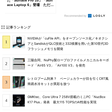
た「Surface Pro 10」「Surf
ace Laptop 6」登場 ただし
法人向けモデルのみ
Recommended by
記事ランキング
NVIDIAが「cuFile API」をオープンソース化／キオクシ
アとSandiskがQLC技術と332積層を用いた第10世代3D
フラッシュメモリを開発
三陽合同、NuPhy製ロープロファイルメカニカルキーボ
ード「Air65 V3」「Air100 V3」を発売
レトロブーム到来？ ベージュカラーが目を引くCRT風
簡易水冷キットが異彩を放つ
GMKtec、Core Ultra 7 258V搭載のミニPC「NucBox
K17 Plus」発表 最大115 TOPSのAI性能を実現