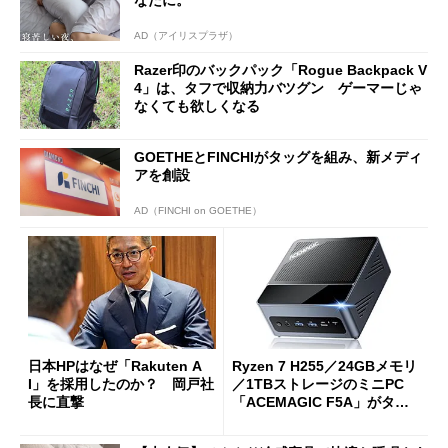
なたに。
AD（アイリスプラザ）
Razer印のバックパック「Rogue Backpack V
4」は、タフで収納力バツグン ゲーマーじゃ
なくても欲しくなる
GOETHEとFINCHIがタッグを組み、新メディ
アを創設
AD（FINCHI on GOETHE）
日本HPはなぜ「Rakuten A
Ryzen 7 H255／24GBメモリ
I」を採用したのか？ 岡戸社
／1TBストレージのミニPC
長に直撃
「ACEMAGIC F5A」がタイ
ムセールで41％オフの10万69
98円に