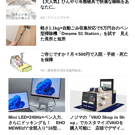
【大人気】ひんやり冷感寝具で快適な睡眠をあ
なたに。
AD（アイリスプラザ）
軽さ1.1kg×自動ごみ収集対応で5万円台のペン
型掃除機「Dreame S1 Station」を試す 見え
た長所と短所
ご存じですか？月々500円で入院・手術・死亡
を保障
AD（愛知県共済生活協同組合）
Mini LED×240Hz×ペン入力、
ノジマの「VAIO Shop in Sh
さらにドッキングも！ EHO
op」でカスタマイズVAIOを
MEWEIの"全部入り"16型モ
購入可能に 店頭でデザイン
バイルディスプレイ「TM-16
や質感を確認しながら購入可