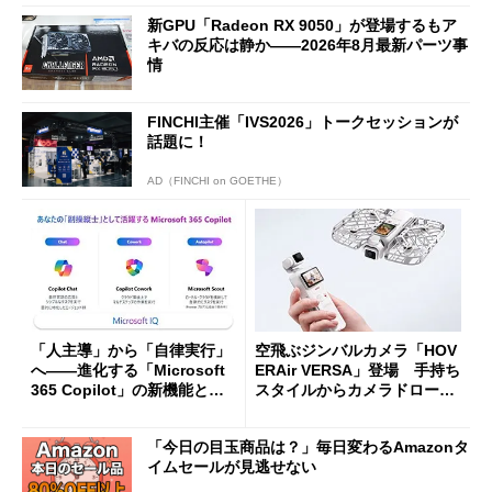
新GPU「Radeon RX 9050」が登場するもア
キバの反応は静か――2026年8月最新パーツ事
情
FINCHI主催「IVS2026」トークセッションが
話題に！
AD（FINCHI on GOETHE）
「人主導」から「自律実行」
空飛ぶジンバルカメラ「HOV
へ――進化する「Microsoft
ERAir VERSA」登場 手持ち
365 Copilot」の新機能とエ
スタイルからカメラドローン
ージェントAIの現在地
に合体変形
「今日の目玉商品は？」毎日変わるAmazonタ
イムセールが見逃せない