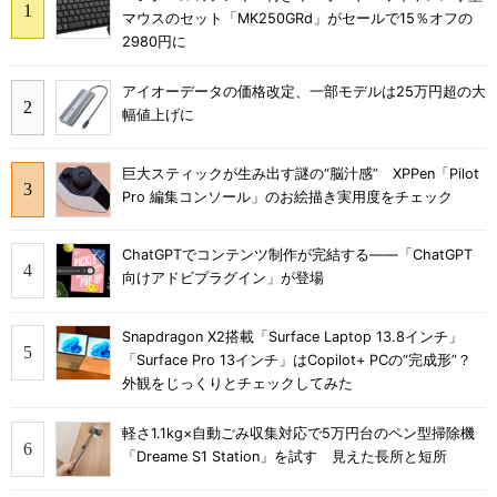
マウスのセット「MK250GRd」がセールで15％オフの
2980円に
アイオーデータの価格改定、一部モデルは25万円超の大
幅値上げに
巨大スティックが生み出す謎の“脳汁感” XPPen「Pilot
Pro 編集コンソール」のお絵描き実用度をチェック
ChatGPTでコンテンツ制作が完結する――「ChatGPT
向けアドビプラグイン」が登場
Snapdragon X2搭載「Surface Laptop 13.8インチ」
「Surface Pro 13インチ」はCopilot+ PCの“完成形”？
外観をじっくりとチェックしてみた
軽さ1.1kg×自動ごみ収集対応で5万円台のペン型掃除機
「Dreame S1 Station」を試す 見えた長所と短所