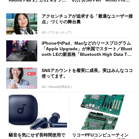
Redmi Pad 2」が11％オフの
0万円のXPPen「Artist Pro 2
2万4980円に
7（Gen 2）」でお絵描きして
分かった魅力と妥協点
アクセンチュアが追求する「最適なユーザー接
点」づくりの舞台裏
AD（アクセンチュア）
iPhoneやiPad、Macなどのリースプログラム
「Apple Upgrade」が米国でスタート／Bluet
ooth LEの新規格「Bluetooth High Data Thr
oughput」が明...
SNSアカウントを着実に成長。実はみんなココ
使ってます。
AD（Dreaw合同会社）
騒音を気にせず長時間使用で
リコーPFUコンピューティン