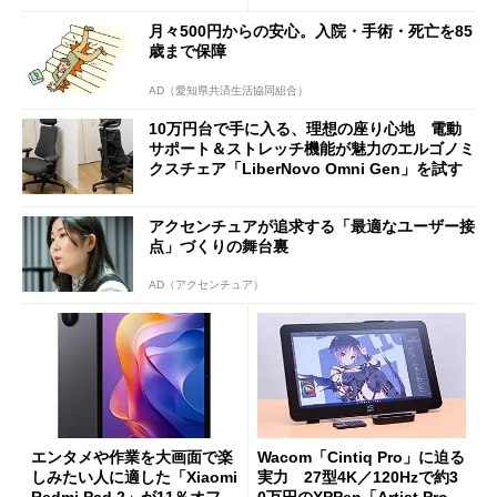
0PW」徹底レビュー
能
月々500円からの安心。入院・手術・死亡を85
歳まで保障
AD（愛知県共済生活協同組合）
10万円台で手に入る、理想の座り心地 電動
サポート＆ストレッチ機能が魅力のエルゴノミ
クスチェア「LiberNovo Omni Gen」を試す
アクセンチュアが追求する「最適なユーザー接
点」づくりの舞台裏
AD（アクセンチュア）
エンタメや作業を大画面で楽
Wacom「Cintiq Pro」に迫る
しみたい人に適した「Xiaomi
実力 27型4K／120Hzで約3