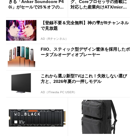
きる「Anker Soundcore P4
グ、Coreプロセッサの搭載に
0i」がセールで25％オフの59
対応した産業向けATX/micro
90円に
ATXマザーボード
【登録不要＆完全無料】神の雫がRチャンネル
で見放題
AD（Rチャンネル）
FIIO、スティック型デザイン筐体を採用したポ
ータブルオーディオプレーヤー
これから選ぶ新型TVはこれ！失敗しない選び
方と、2026年夏の一押しモデル
AD（ITmedia PC USER）