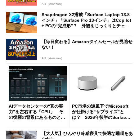
AD（Amazon）
Snapdragon X2搭載「Surface Laptop 13.8
インチ」「Surface Pro 13インチ」はCopilot
+ PCの“完成形”？ 外観をじっくりとチェッ
クしてみた
【毎日変わる】Amazonタイムセールが見逃せ
ない！
AD（Amazon）
AIデータセンターの“真の実
PC市場の逆風下でMicrosoft
力”を左右する「CPU」 そ
が仕掛ける“サプライズ”と
の復権の背景にあるものと
は？ 2026年後半のSurface
は？
新製品を予想する
【大人気】ひんやり冷感寝具で快適な睡眠をあ