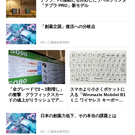
テプラ、PC接続にも対応したラベルプリンタ
「テプラ PRO」新モデル
「創薬立国」復活への分岐点
AD（三菱総合研究所）
「全グレードで2～3割増し」
スマホより小さくポケットに
の衝撃 グラフィックスカー
入る「Winmaxle Mobdel B1
ドの値上がりラッシュでアキ
ミニ ワイヤレス キーボー
バの購入制限が深刻化
ド」がセールで10％オフの37
94円に
日本の創薬力低下、その本当の課題とは
AD（三菱総合研究所）