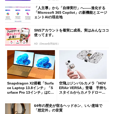
「人主導」から「自律実行」へ――進化する
「Microsoft 365 Copilot」の新機能とエージ
ェントAIの現在地
SNSアカウントを着実に成長。実はみんなココ
使ってます。
AD（Dreaw合同会社）
Snapdragon X2搭載「Surfa
空飛ぶジンバルカメラ「HOV
ce Laptop 13.8インチ」「S
ERAir VERSA」登場 手持ち
urface Pro 13インチ」はCop
スタイルからカメラドローン
ilot+ PCの“完成形”？ 外観
に合体変形
をじっくりとチェックしてみ
64年の歴史が宿るヘッドホン、いい意味で
た
「想定外」の音質