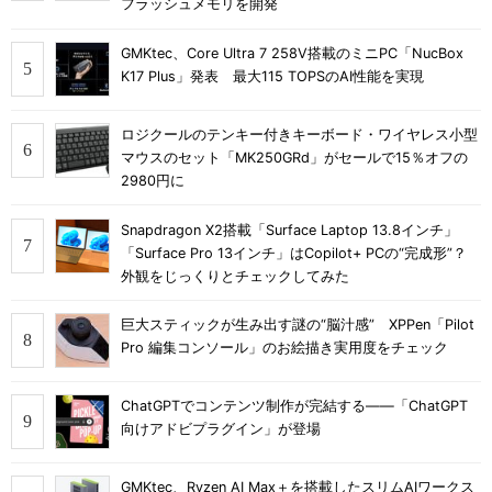
フラッシュメモリを開発
GMKtec、Core Ultra 7 258V搭載のミニPC「NucBox
K17 Plus」発表 最大115 TOPSのAI性能を実現
ロジクールのテンキー付きキーボード・ワイヤレス小型
マウスのセット「MK250GRd」がセールで15％オフの
2980円に
Snapdragon X2搭載「Surface Laptop 13.8インチ」
「Surface Pro 13インチ」はCopilot+ PCの“完成形”？
外観をじっくりとチェックしてみた
巨大スティックが生み出す謎の“脳汁感” XPPen「Pilot
Pro 編集コンソール」のお絵描き実用度をチェック
ChatGPTでコンテンツ制作が完結する――「ChatGPT
向けアドビプラグイン」が登場
GMKtec、Ryzen AI Max＋を搭載したスリムAIワークス