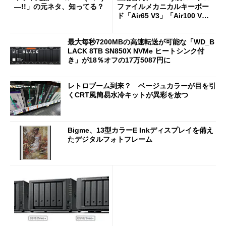
―!!」の元ネタ、知ってる？
ファイルメカニカルキーボー
ド「Air65 V3」「Air100 V
3」を発売
最大毎秒7200MBの高速転送が可能な「WD_B
LACK 8TB SN850X NVMe ヒートシンク付
き」が18％オフの17万5087円に
レトロブーム到来？ ベージュカラーが目を引
くCRT風簡易水冷キットが異彩を放つ
Bigme、13型カラーE Inkディスプレイを備え
たデジタルフォトフレーム