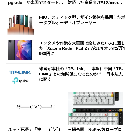
pgrade」が米国でスタート／
対応した産業向けATX/micro
Bluetooth LEの新規格「Blu
ATXマザーボード
etooth High Data Throughp
FIIO、スティック型デザイン筐体を採用したポ
ut」が明...
ータブルオーディオプレーヤー
エンタメや作業を大画面で楽しみたい人に適し
た「Xiaomi Redmi Pad 2」が11％オフの2万4
980円に
米国が本社の「TP-Link」 本当に中国「TP-
LINK」との無関係になったのか？ 日本法人
に聞く
ネット死語：「ｷﾀ――(ﾟ∀ﾟ)―
三陽合同、NuPhy製ロープロ