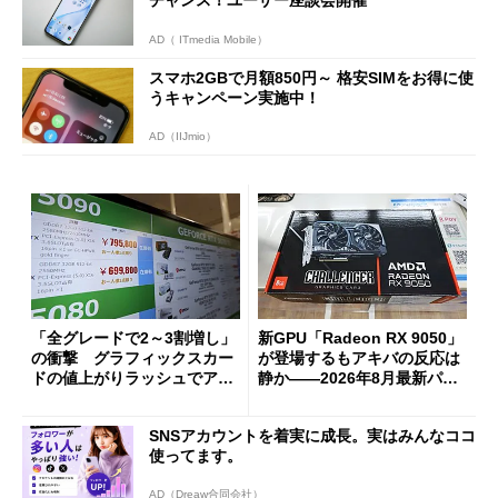
AD（ ITmedia Mobile）
スマホ2GBで月額850円～ 格安SIMをお得に使
うキャンペーン実施中！
AD（IIJmio）
「全グレードで2～3割増し」
新GPU「Radeon RX 9050」
の衝撃 グラフィックスカー
が登場するもアキバの反応は
ドの値上がりラッシュでアキ
静か――2026年8月最新パー
バの購入制限が深刻化
ツ事情
SNSアカウントを着実に成長。実はみんなココ
使ってます。
AD（Dreaw合同会社）