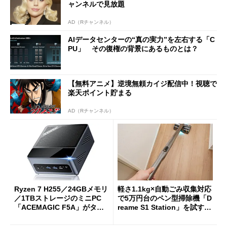
ャンネルで見放題
AD（Rチャンネル）
AIデータセンターの“真の実力”を左右する「C
PU」 その復権の背景にあるものとは？
【無料アニメ】逆境無頼カイジ配信中！視聴で
楽天ポイント貯まる
AD（Rチャンネル）
Ryzen 7 H255／24GBメモリ
軽さ1.1kg×自動ごみ収集対応
／1TBストレージのミニPC
で5万円台のペン型掃除機「D
「ACEMAGIC F5A」がタイ
reame S1 Station」を試す
ムセールで41％オフの10万69
見えた長所と短所
98円に