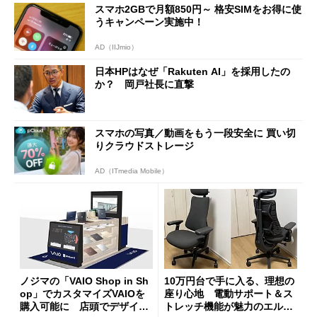
スマホ2GBで月額850円～ 格安SIMをお得に使
うキャンペーン実施中！
AD（IIJmio）
日本HPはなぜ「Rakuten AI」を採用したの
か？ 岡戸社長に直撃
スマホの写真／動画をもう一段安全に 買い切
りクラウドストレージ
AD（ITmedia Mobile）
ノジマの「VAIO Shop in Sh
10万円台で手に入る、理想の
op」でカスタマイズVAIOを
座り心地 電動サポート＆ス
購入可能に 店頭でデザイン
トレッチ機能が魅力のエルゴ