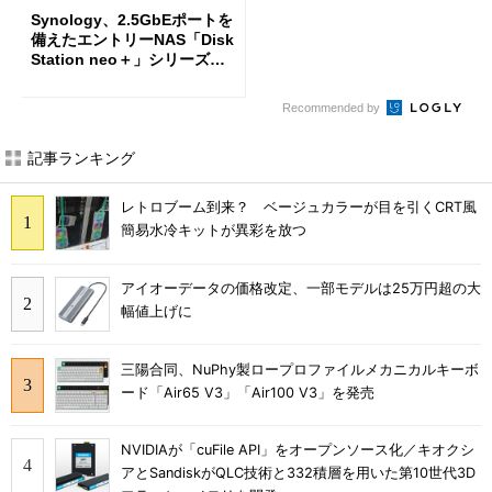
Synology、2.5GbEポートを
備えたエントリーNAS「Disk
Station neo＋」シリーズを
投入
Recommended by
記事ランキング
レトロブーム到来？ ベージュカラーが目を引くCRT風
簡易水冷キットが異彩を放つ
アイオーデータの価格改定、一部モデルは25万円超の大
幅値上げに
三陽合同、NuPhy製ロープロファイルメカニカルキーボ
ード「Air65 V3」「Air100 V3」を発売
NVIDIAが「cuFile API」をオープンソース化／キオクシ
アとSandiskがQLC技術と332積層を用いた第10世代3D