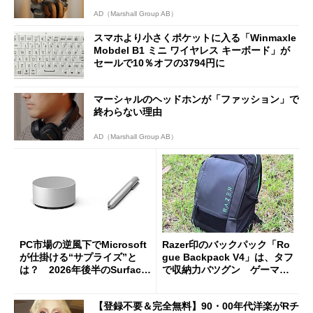
AD（Marshall Group AB）
スマホより小さくポケットに入る「Winmaxle
Mobdel B1 ミニ ワイヤレス キーボード」が
セールで10％オフの3794円に
マーシャルのヘッドホンが「ファッション」で
終わらない理由
AD（Marshall Group AB）
PC市場の逆風下でMicrosoft
Razer印のバックパック「Ro
が仕掛ける“サプライズ”と
gue Backpack V4」は、タフ
は？ 2026年後半のSurface
で収納力バツグン ゲーマー
新製品を予想する
じゃなくても欲しくなる
【登録不要＆完全無料】90・00年代洋楽がRチ