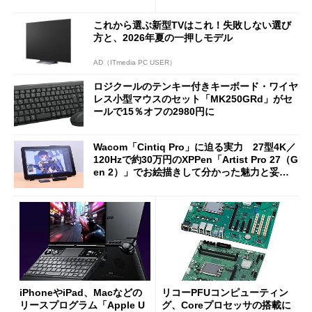
や質感を確認しながら購入可
ノミクスチェア「LiberNovo
能
Omni Gen」を試す
これから選ぶ新型TVはこれ！失敗しない選び
方と、2026年夏の一押しモデル
AD（ITmedia PC USER）
ロジクールのテンキー付きキーボード・ワイヤ
レス小型マウスのセット「MK250GRd」がセ
ールで15％オフの2980円に
Wacom「Cintiq Pro」に迫る実力 27型4K／
120Hzで約30万円のXPPen「Artist Pro 27（G
en 2）」でお絵描きして分かった魅力と妥協
点
iPhoneやiPad、Macなどの
リコーPFUコンピューティン
リースプログラム「Apple U
グ、Coreプロセッサの搭載に