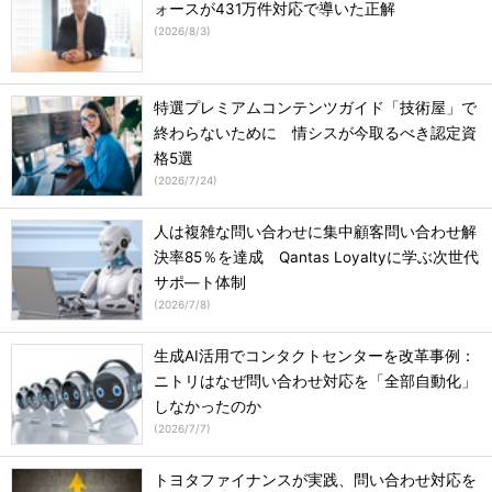
ォースが431万件対応で導いた正解
(
2026/8/3
)
特選プレミアムコンテンツガイド「技術屋」で
終わらないために 情シスが今取るべき認定資
格5選
(
2026/7/24
)
人は複雑な問い合わせに集中顧客問い合わせ解
決率85％を達成 Qantas Loyaltyに学ぶ次世代
サポ―ト体制
(
2026/7/8
)
生成AI活用でコンタクトセンターを改革事例：
ニトリはなぜ問い合わせ対応を「全部自動化」
しなかったのか
(
2026/7/7
)
トヨタファイナンスが実践、問い合わせ対応を