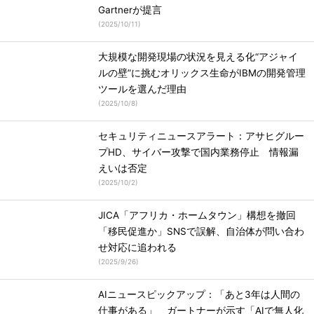
Gartnerが提言
(
2025/10/11
)
大規模な開発現場の状況を見える化“アジャイ
ルの壁”に挑むオリックス生命がIBMの開発管理
ツールを選んだ理由
(
2025/10/8
)
セキュリティニュースアラート：アサヒグルー
プHD、サイバー攻撃で国内業務停止 情報漏
えいは否定
(
2025/10/2
)
JICA「アフリカ・ホームタウン」構想を撤回
「移民促進か」SNSで誤解、自治体が問い合わ
せ対応に追われる
(
2025/9/26
)
AIニュースピックアップ：「あと3年は人間の
仕事がある」 ガートナーが示す「AIで無人化