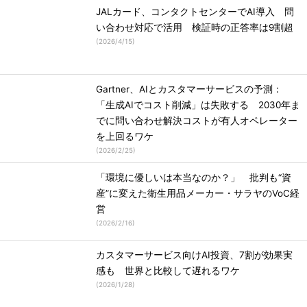
JALカード、コンタクトセンターでAI導入 問
い合わせ対応で活用 検証時の正答率は9割超
(
2026/4/15
)
Gartner、AIとカスタマーサービスの予測：
「生成AIでコスト削減」は失敗する 2030年ま
でに問い合わせ解決コストが有人オペレーター
を上回るワケ
(
2026/2/25
)
「環境に優しいは本当なのか？」 批判も“資
産”に変えた衛生用品メーカー・サラヤのVoC経
営
(
2026/2/16
)
カスタマーサービス向けAI投資、7割が効果実
感も 世界と比較して遅れるワケ
(
2026/1/28
)