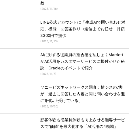
貌
(
2025/11/18
)
LINE公式アカウントに「生成AIで問い合わせ対
応」機能 回答案作り→送信までお任せ 月額
3300円で提供
(
2025/11/13
)
AIに対する従業員の拒否感を払しょくMarriott
がAI活用をカスタマーサービスに根付かせた秘
訣 Oracleのイベントで紹介
(
2025/11/7
)
ソニービズネットワークス調査：情シスの7割
が「過去に回答した内容と同じ問い合わせを週
に1回以上受けている」
(
2025/10/20
)
顧客体験も従業員体験も向上させる顧客サービ
スで“価値”を最大化する「AI活用の4領域」