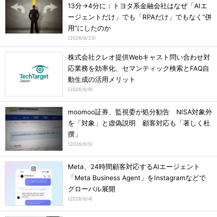
13分→4分に：トヨタ系金融会社はなぜ「AIエ
ージェントだけ」でも「RPAだけ」でもなく“併
用”にしたのか
(
2026/6/23
)
株式会社クレオ提供Webキャスト問い合わせ対
応業務を効率化、セマンティック検索とFAQ自
動生成の活用メリット
(
2026/6/9
)
moomoo証券、監視委が処分勧告 NISA対象外
を「対象」と虚偽説明 顧客対応も「著しく杜
撰」
(
2026/6/5
)
Meta、24時間顧客対応するAIエージェント
「Meta Business Agent」をInstagramなどで
グローバル展開
(
2026/6/4
)