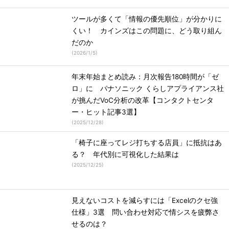
ツールが多くて「情報の優先順位」が分かりに
くい！ カインズはこの問題に、どう取り組ん
だのか
(
2026/1/5
)
年末年始まとめ読み：月次報告180時間が「ゼ
ロ」に パナソニック くらしアプライアンス社
が挑んだVoC分析の改革【コンタクトセンタ
ー・ヒット記事3選】
(
2025/12/28
)
「椅子に座ってレジ打ちする店員」に抵抗はあ
る？ 年代別に可視化した結果は
(
2025/12/25
)
見えないコストを減らすには「Excelのクセ強
仕様」3選 問い合わせ対応で情シスを疲弊さ
せるのは？