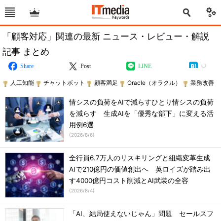
「顧客対応」関連の最新 ニュース・レビュー・解説
記事 まとめ
Share
Post
LINE
人工知能
チャットボット
顧客満足
Oracle（オラクル）
業務改善
情シスの負荷をAIで減らすひとり情シスの負荷
を減らす 生成AIを「優秀な部下」に変える活
用例6選
(
2026/8/6
)
全行員6.7万人のリスキリングと組織変革生成
AIで210億円の価値創出へ 英ロイズが踏み出
す4000億円コスト削減とAI武装の全容
(
2026/8/4
)
「AI、結局使えないじゃん」問題 セールスフ