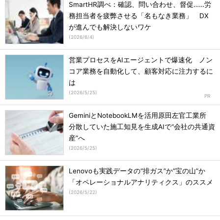
SmartHR調べ：確認、問い合わせ、督促……労
務担当者を疲弊させる「名もなき業務」 DX
が進んでも解決しないワケ
(
2026/6/4
)
営業プロセスをAIエージェントで爆速化 ノン
コア業務を自動化して、顧客対応に注力するに
は
(
2026/5/25
)
GeminiとNotebookLMを活用原田左官工業所
分散していた施工知見を生成AIで“会社の共通資
産”へ
(
2026/5/25
)
Lenovoも実践データの“排ガス”か”宝の山”か
「オペレーショナルアナリティクス」のススメ
(
2026/5/22
)