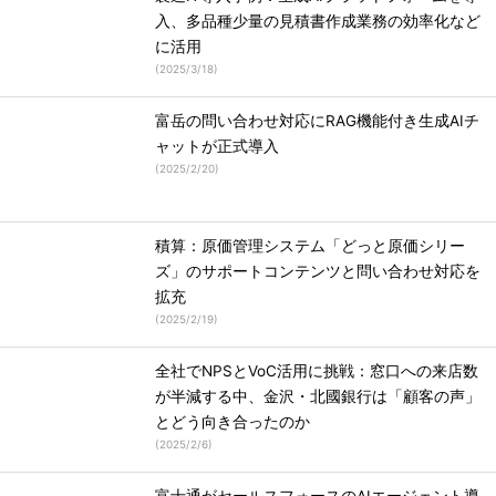
入、多品種少量の見積書作成業務の効率化など
に活用
(
2025/3/18
)
富岳の問い合わせ対応にRAG機能付き生成AIチ
ャットが正式導入
(
2025/2/20
)
積算：原価管理システム「どっと原価シリー
ズ」のサポートコンテンツと問い合わせ対応を
拡充
(
2025/2/19
)
全社でNPSとVoC活用に挑戦：窓口への来店数
が半減する中、金沢・北國銀行は「顧客の声」
とどう向き合ったのか
(
2025/2/6
)