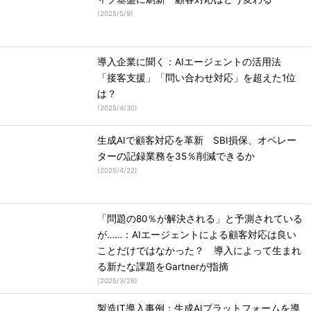
(
2025/5/9
)
導入企業に聞く：AIエージェントの活用法
「接客支援」「問い合わせ対応」を超えた1位
は？
(
2025/4/30
)
生成AIで顧客対応を革新 SBI損保、オペレー
ターの記録業務を35％削減できるか
(
2025/4/22
)
「問題の80％が解決される」と予測されている
が……：AIエージェントによる顧客対応は良い
ことだけではなかった？ 導入によって生まれ
る新たな課題をGartnerが指摘
(
2025/3/26
)
製造IT導入事例：生成AIプラットフォームを導