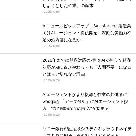
しようとした企業」の顛末
(
2025/9/26
)
AIニュースピックアップ：Salesforceの製造業
向けAIエージェント提供開始 深刻な労働力不
足の処方箋になるか
(
2025/9/30
)
2028年までに顧客対応の7割をAIが担う？顧客
対応がAIに置き換わっても「人間不要」になる
とは言い切れない理由
(
2025/8/25
)
AIエージェントがより複雑な作業の共働者に
Googleが「データ分析」にAIエージェント投
入 “専門領域でのAI介入”が始まる
(
2025/8/22
)
ソニー銀行が勘定系システムをクラウドネイテ
ィブ基盤に刷新 顧客対応はどう変わる