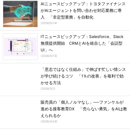
AIニュースピックアップ：トヨタファイナンス
がAIエージェントを問い合わせ対応業務に導
入 「非定型業務」を自動化
(
2026/5/14
)
ITニュースピックアップ：Salesforce、Slack
無償提供開始 CRMとAIを統合した「会話型
UI」へ
(
2026/5/13
)
「意志ではなく仕組み」で伸ばす忙しい情シス
が学び続けるコツ 「1％の改善」を複利で効
かせる方法
(
2026/5/1
)
販売員の「個人ノルマなし」──ファンケルが
進める接客教育DX 「売らない勇気」をAIは教
えられるか
(
2026/4/24
)