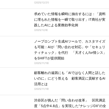
(
2025/12/21
)
求めていた情報を瞬時に抽出するには：「資料
に埋もれた情報を一瞬で取り出す」IT商社が実
践したAIによる業務効率化例
(
2025/12/8
)
ノープロンプト生成AIツールで、カスタマイズ
も可能：AIが「問い合わせ対応」や「セキュリ
ティチェック」を代行 「天才くんfor情シス」
をSHIFTが提供開始
(
2025/11/19
)
顧客離れの遠因にも「AIではなく人間と話した
いのに」にどう答える 顧客満足に貢献するAI
活用とは
(
2025/11/19
)
渋谷区が挑んだ「問い合わせ改革」 区民満足
度「5点中4.8点」を実現した“ナレッジDX”の全