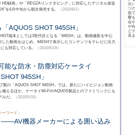
HD録画」や「REGZAリンクダビング」に対応したデジタル放送
次
ツ
OX”を6月中旬から順次発売する。
（2010/6/2）
面
響
会
AQUOS SHOT 945SH」
や
ど
高
SHOT端末としては3世代目となる「945SH」は、動画撮影を中心
した動画をはじめ、945SHで表示したコンテンツをテレビに出力
」にも対応している。
（2010/5/19）
が可能な防水・防塵対応ケータイ
SHOT 945SH」
プ製の「AQUOS SHOT 945SH」では、新たにハイビジョン動画
えるほか、ケータイWi-FiやAQUOS製品とのファミリンクにも
デルだ。
（2010/5/18）
キーワード：
EC」――AV機器メーカーによる囲い込み