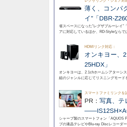
レグザリンク・シェア対
薄く、コンパ
イ”「DBR-Z26
省スペースになった“レグザブルーレイ”「D
アに対応しているほか、RD-Styleな
HDMIリンク対応：
オンキヨー、2
25HDX」
オンキヨーは、2.1chホームシアターシス
組のジャンルに応じてリスニングモード
スマートファミリンクを
PR：
写真、テ
――IS12SH
シャープ製のスマートフォン「AQUOS PH
プの液晶テレビやBlu-ray Discレ