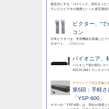
最近目にする「×××リンク」対応をうたうA
テレビとビデオの連携といった相互接続
ビクター、“で
コン
日本ビクターは、学習機能を装備したリモコン
サポート。
（2008/11/6）
パイオニア、
パイオニア初のBDレコーダ
AVC/H.264トランスコ
サラウンドで北京五輪を
第5回：手軽さ
「YSP-600」
ヤマハの「YSP-600」は、同社が得