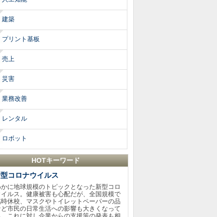
建築
プリント基板
売上
災害
業務改善
レンタル
ロボット
HOTキーワード
新型コロナウイルス
わかに地球規模のトピックとなった新型コロ
ウイルス。健康被害も心配だが、全国規模で
臨時休校、マスクやトイレットペーパーの品
など市民の日常生活への影響も大きくなって
る。これに対し企業からの支援策の発表も相