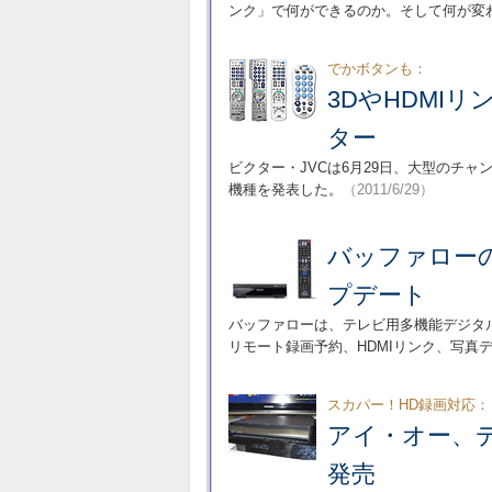
ンク」で何ができるのか。そして何が変
でかボタンも：
3DやHDMI
ター
ビクター・JVCは6月29日、大型のチ
機種を発表した。
（2011/6/29）
バッファロー
プデート
バッファローは、テレビ用多機能デジタル
リモート録画予約、HDMIリンク、写真
スカパー！HD録画対応：
アイ・オー、デ
発売