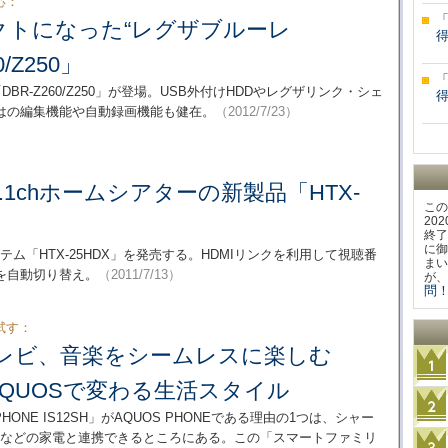
応：
クトになった“レグザブルーレ
0/Z250」
BR-Z260/Z250」が登場。USB外付けHDDやレグザリンク・シェ
らではの編集機能や自動録画機能も健在。
（2012/7/23）
.1chホームシアターの新製品「HTX-
この
20
終了
に御
テム「HTX-25HDX」を発売する。HDMIリンクを利用して視聴番
まい
を自動切り替え。
（2011/7/13）
が、
問！
試す：
レビ、音楽をシームレスに楽しむ
×AQUOSで変わる生活スタイル
ONE IS12SH」がAQUOS PHONEである理由の1つは、シャー
コーダーなどの家電と連携できるところにある。この「スマートファミリ