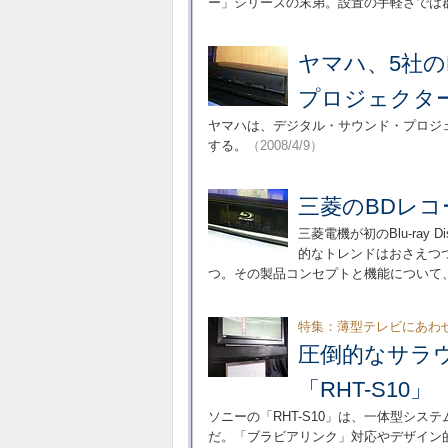
ー」シリーズの末弟。設置の手軽さでは
ヤマハ、5社の
プロジェクター「
ヤマハは、デジタル・サウンド・プロジェク
する。
（2008/4/9）
三菱のBDレ
三菱電機が初のBlu-ray
的なトレンドはおさえつ
つ。その製品コンセプトと機能について
特集：薄型テレビにあわ
圧倒的なサラ
「RHT-S10」
ソニーの「RHT-S10」は、一体型シ
だ。「ブラビアリンク」対応やデザイン的