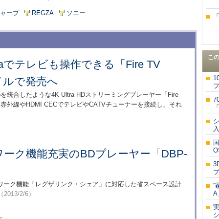
ャープ
REGZA
ソニー
こ
exaでテレビも操作できる「Fire TV
1
0ドルで発売へ
フ
 Echoを統合したような4K Ultra HDストリーミングプレーヤー「Fire
7
る。赤外線やHDMI CECでテレビやCATVチューナーを接続し、それ
シ
入
国
O
ーク機能充実のBDプレーヤー「DBP-
プ
ワーク機能「レグザリンク・シェア」に対応した省スペース設計
“
A
（2013/2/6）
シ