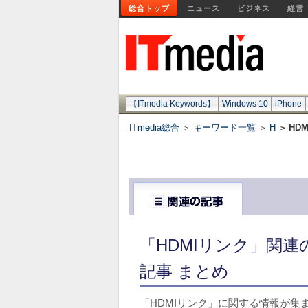
総合トップ
ニュース
ビジネス
経営
【ITmedia Keywords】
Windows 10
iPhone
ITmedia総合
キーワード一覧
H
HD
>
>
>
「HDMIリンク」関
記事 まとめ
「HDMIリンク」に関する情報が集