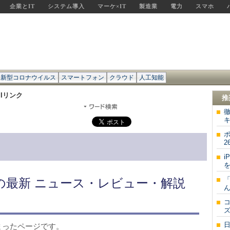
企業とIT
システム導入
マーケ×IT
製造業
電力
スマホ
新型コロナウイルス
スマートフォン
クラウド
人工知能
MIリンク
推
徹
キ
2
i
を
「
連の最新 ニュース・レビュー・解説
ん
ズ
まったページです。