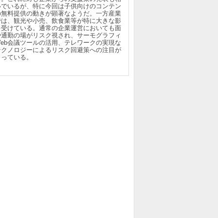
いでいるが、特に今回は子供向けのコンテン
の無料提供の動きが顕著なようだ。一方産業
では、観光や小売、飲食業等が特に大きな影
を受けている。通常の企業運営においても面
や通勤の場がリスク視され、サーモグラフィ
Web会議ツールの活用、テレワークの実現な
テクノロジーによるリスク回避策への注目が
まっている。