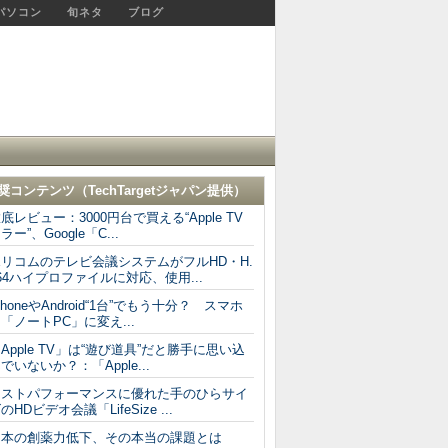
パソコン
旬ネタ
ブログ
奨コンテンツ（
TechTargetジャパン
提供）
底レビュー：3000円台で買える“Apple TV
ラー”、Google「C...
ポリコムのテレビ会議システムがフルHD・H.
64ハイプロファイルに対応、使用...
PhoneやAndroid“1台”でもう十分？ スマホ
「ノートPC」に変え...
Apple TV」は“遊び道具”だと勝手に思い込
でいないか？：「Apple...
コストパフォーマンスに優れた手のひらサイ
のHDビデオ会議「LifeSize ...
日本の創薬力低下、その本当の課題とは