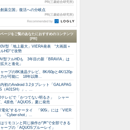
PR(三菱総合研究所)
「創薬立国」復活への分岐点
PR(三菱総合研究所)
Recommended by
のページをご覧のあなたにおすすめのコンテンツ
[PR]
03V型「地上最大」VIERA発表 “大画面＋
ルHD”で攻勢
0V型フルHDも 3年目の新「BRAVIA」は
「拡大と進化」
ャープの8K液晶テレビ、8K/60pと4K/120p
力が可能に 18年以降...
内初のAndroid 3.2タブレット「GALAPAG
S（A01SH）」、...
3Dテレビで「かつてない明るさ」 シャー
、4原色「AQUOS」夏に発売
家電化”するケータイ 「905i」には「VIER
」「Cyber-shot」...
実はリモコンと同じ操作が“声”で全部できる
ャープの「AQUOSブルーレイ」