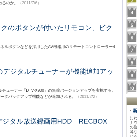
わるのか。
（2011/7/6）
リンクのボタンが付いたリモコン、ビク
ャンネルボタンなどを採用したAV機器用のリモートコントローラー4
のデジタルチューナーが機能追加アッ
チューナー「DTV-X900」の無償バージョンアップを実施する。
データバックアップ機能などが追加される。
（2011/2/2）
に
ジタル放送録画用HDD「RECBOX」
ナ
の
薄
い