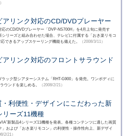
4）
アリンク対応のCD/DVDプレーヤー
のCD/DVDプレーヤー「DVP-NS700H」を4月上旬に発売す
新シリーズと組み合わせた場合、テレビに付属する「おき楽リモコ
で対応できるアップスケーリング機能も備えた。
（2008/3/11）
ビアリンク対応のフロントサラウンド
Vラック型シアターシステム「RHT-G900」を発売。ワンボディに
サラウンドを楽しめる。
（2008/2/21）
質・利便性・デザインにこだわった新
4シリーズ11機種
VIA”新製品4シリーズ11機種を発表。各種コンテンツに適した画質
ク」および「おき楽リモコン」の利便性・操作性向上、新デザイ
8/2/21）