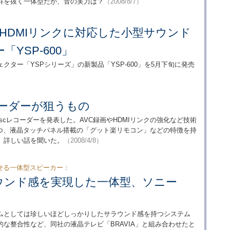
群を抜く一体型だが、音の実力は？
（2008/8/7）
HDMIリンクに対応した小型サウンド
YSP-600」
ター「YSPシリーズ」の新製品「YSP-600」を5月下旬に発売
コーダーが狙うもの
 Discレコーダーを発表した。AVC録画やHDMIリンクの強化など技術
つ、液晶タッチパネル搭載の「グット楽リモコン」などの特徴を持
、詳しい話を聞いた。
（2008/4/8）
せる一体型スピーカー：
ウンド感を実現した一体型、ソニー
ステムとしては珍しいほどしっかりしたサラウンド感を持つシステム
な整合性など、同社の液晶テレビ「BRAVIA」と組み合わせたと