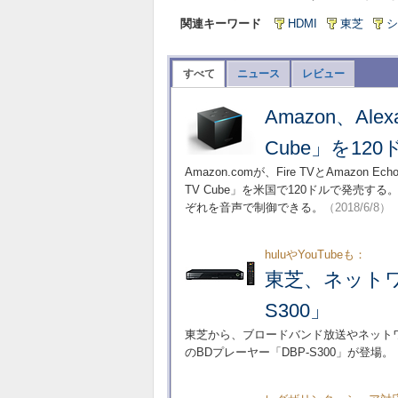
関連キーワード
HDMI
東芝
シ
すべて
ニュース
レビュー
Amazon、Al
Cube」を12
Amazon.comが、Fire TVとAmazon
TV Cube」を米国で120ドルで発売す
ぞれを音声で制御できる。
（2018/6/8）
huluやYouTubeも：
東芝、ネットワ
S300」
東芝から、ブロードバンド放送やネット
のBDプレーヤー「DBP-S300」が登場。