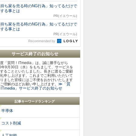
「持ち家を売る時のNG行為」知ってるだけで
得する事とは
PR(イエウール)
「持ち家を売る時のNG行為」知ってるだけで
得する事とは
PR(イエウール)
Recommended by
サービス終了のお知らせ
度「質問！ITmedia」は、誠に勝手ながら
20年9月30日（水）をもちまして、サービスを
することといたしました。長きに渡るご愛顧
礼申し上げます。これまでご利用いただいて
りました皆様にはご不便をおかけいたします
≫「質
ご理解のほどお願い申し上げます。
ITmedia」サービス終了のお知らせ
記事キーワードランキング
半導体
コスト削減
人工知能