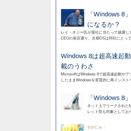
「Windows 
になるか？
レイ・オジー氏が退社に当たって披露したビ
CEOの発言通り、次期OSは同社にとっ
Windows 8は超高速起
載のうわさ
MicrosoftはWindows 8で超
したままWindowsを実質的に再イン
「Windows
ネット上でリークされたMic
レット型も対象としてお
せかにゅ：