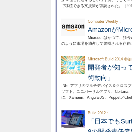
で移植できる支援策が強調された。
（201
Computer Weekly：
AmazonがMi
Microsoftはかつて、
のように市場を独占して警戒される存在に
Microsoft Build 201
開発者が知っ
術動向」
.NETアプリのマルチデバイス＆クロス
ソフト。ユニバーサルアプリ、Cortana、Win
に、Xamarin、AngularJS、Puppe
Build 2012：
「日本でもSur
8の開発責任者