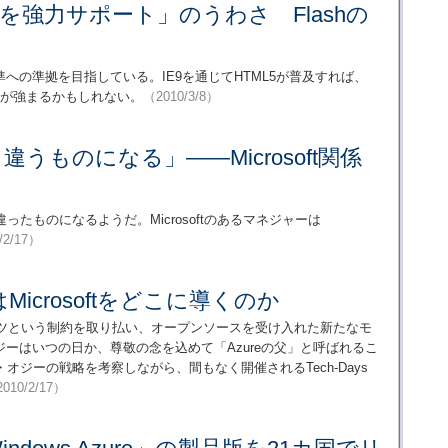
L5を強力サポート」のうわさ Flashの
Web標準への準拠を目指している。IE9を通じてHTML5が普及すれば、
方が強まるかもしれない。
（2010/3/8）
く違うものになる」――Microsoft関係
違ったものになるようだ。Microsoftのあるマネジャーは
/2/17）
icrosoftをどこに導くのか
プロダクツという制約を取り払い、オープンソースを受け入れた新たなモ
ーはいつの日か、尊敬の念を込めて「Azureの父」と呼ばれるこ
ジーの戦略を考察しながら、間もなく開催されるTech-Days
010/2/17）