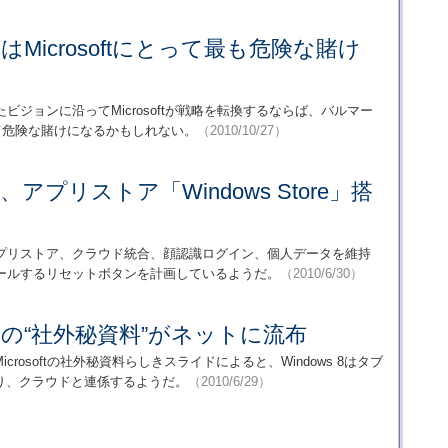
8」はMicrosoftにとって最も危険な賭け
ジョンに沿ってMicrosoftが戦略を転換するならば、バルマー
て危険な賭けになるかもしれない。
（2010/10/27）
動、アプリストア「Windows Store」搭
高速起動やアプリストア、クラウド統合、顔認識ログイン、個人データを維持
ストールするリセットボタンを計画しているようだ。
（2010/6/30）
 8」の“社外秘資料”がネットに流布
rosoftの社外秘資料らしきスライドによると、Windows 8はタブ
り、クラウドと連係するようだ。
（2010/6/29）