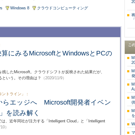
2
ws
Windows 8
クラウドコンピューティング
：
こ
みるMicrosoftとWindowsとPCの
M
2
M
したMicrosoft。クラウドシフトが反映された結果だが、
するという。その理由は？
（2020/11/9）
M
Az
フロントライン」：
M
らエッジへ Microsoft開発者イベン
M
018」を読み解く
は、近年同社が注力する「Intelligent Cloud」と「Intelligent
W
/10）
マ