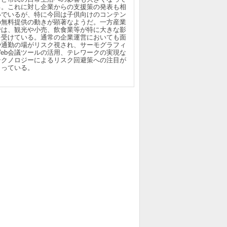
る。これに対し企業からの支援策の発表も相
いでいるが、特に今回は子供向けのコンテン
の無料提供の動きが顕著なようだ。一方産業
では、観光や小売、飲食業等が特に大きな影
を受けている。通常の企業運営においても面
や通勤の場がリスク視され、サーモグラフィ
Web会議ツールの活用、テレワークの実現な
テクノロジーによるリスク回避策への注目が
まっている。