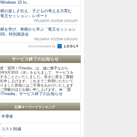
Windows 10 Io...
将棋の楽しさ伝え、子どもの考える力育む
「竜王セッション」レポート
PR(SAPIX YOZEMI GROUP)
将棋を学び、将棋から学ぶ「竜王セッション
026」特別座談会
PR(SAPIX YOZEMI GROUP)
Recommended by
サービス終了のお知らせ
度「質問！ITmedia」は、誠に勝手ながら
20年9月30日（水）をもちまして、サービスを
することといたしました。長きに渡るご愛顧
礼申し上げます。これまでご利用いただいて
りました皆様にはご不便をおかけいたします
≫「質
ご理解のほどお願い申し上げます。
ITmedia」サービス終了のお知らせ
記事キーワードランキング
半導体
コスト削減