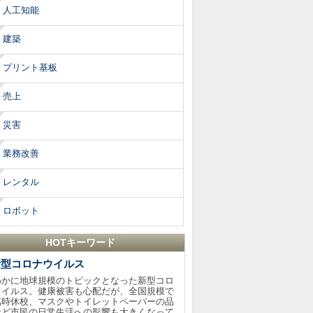
人工知能
建築
プリント基板
売上
災害
業務改善
レンタル
ロボット
HOTキーワード
新型コロナウイルス
わかに地球規模のトピックとなった新型コロ
ウイルス。健康被害も心配だが、全国規模で
臨時休校、マスクやトイレットペーパーの品
など市民の日常生活への影響も大きくなって