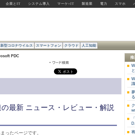
企業とIT
システム導入
マーケ×IT
製造業
電力
スマホ
新型コロナウイルス
スマートフォン
クラウド
人工知能
rosoft PDC
推
W
W
夢
る
ク
DC」関連の最新 ニュース・レビュー・解説
w
「
D.
報が集まったページです。