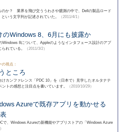
場するのか？ 業界を飛び交ううわさや臆測の中で、Dellの製品ロード
 8」という文字列が記述されていた。
（2011/4/1）
Windows 8、6月にも披露か
ト用のWindows 8について、Appleのようなインタフェース設計のアプ
じられている。
（2011/3/2）
ーの視点：
に思うところ
けカンファレンス「PDC 10」を（日本で）見学したオルタナテ
ベントの感想と注目点を書いています。
（2010/10/29）
、Windows Azureで既存アプリを動かせる
発表
で、Windows Azureの新機能やアプリストアの「Windows Azure
9）