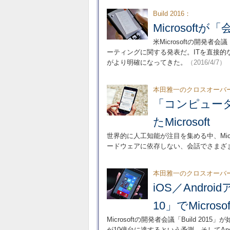
Build 2016：
Microsoft
米Microsoftの開発者
ーティングに関する発表だ。ITを直接
がより明確になってきた。
（2016/4/7）
本田雅一のクロスオーバ
「コンピュー
たMicrosoft
世界的に人工知能が注目を集める中、Mic
ードウェアに依存しない、会話でさまざ
本田雅一のクロスオーバ
iOS／Andro
10」でMicro
Microsoftの開発者会議「Build 20
が10億台に達するという予測、そしてAndr