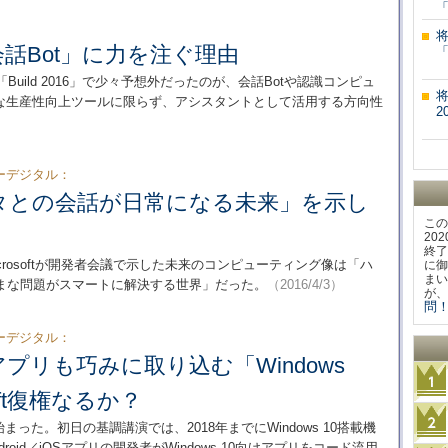
「
が「会話Bot」に力を注ぐ理由
会議「Build 2016」で少々予想外だったのが、会話Botや認識コンピュ
的な生産性向上ツールに限らず、アシスタントとして活用する方向性
2
ーデジタル：
タとの会話が日常になる未来」を示し
この
20
終了
rosoftが開発者会議で示した未来のコンピューティング像は「ハ
に御
まい
まな問題がスマートに解決する世界」だった。
（2016/4/3）
が、
問！
ーデジタル：
idアプリも巧みに取り込む「Windows
soft復権なるか？
15」が始まった。初日の基調講演では、2018年までにWindows 10搭載機
oid／iOSアプリの開発者がWindows 10向けアプリをコード流用