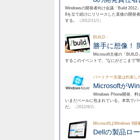
Windowsの開発者向け会議「Build 2012」
8を立て続けにリリースした直後の開発
する。
（2012/11/1）
BUILD：
勝手に想像！ 開
Microsoft主催の「BU
するこのイベントで、“なにがどこまで”
パートナー支援は約束し
Microsoftが
Windows Phone開
いまだベールに包まれている。本気でパ
だ。
（2011/9/2）
MicrosoftはWindo
Dellの製品ロ