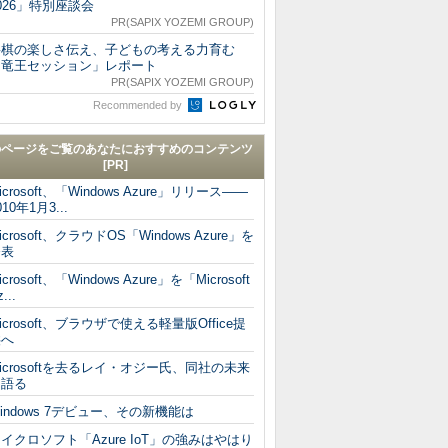
026」特別座談会
PR(SAPIX YOZEMI GROUP)
将棋の楽しさ伝え、子どもの考える力育む
「竜王セッション」レポート
PR(SAPIX YOZEMI GROUP)
Recommended by
のページをご覧のあなたにおすすめのコンテンツ
[PR]
icrosoft、「Windows Azure」リリース――
010年1月3...
icrosoft、クラウドOS「Windows Azure」を
発表
icrosoft、「Windows Azure」を「Microsoft
...
icrosoft、ブラウザで使える軽量版Office提
供へ
icrosoftを去るレイ・オジー氏、同社の未来
を語る
indows 7デビュー、その新機能は
イクロソフト「Azure IoT」の強みはやはり