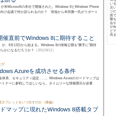
い
が米Microsoftの本社で開催された。Windows 8とWindows Phone
次
ツ
者向け会議で何か語られるのか？ 現地から本田雅一氏がリポート
面
響
会
や
ど
高
催直前でWindows 8に期待すること
ILD」が、9月13日から始まる。Windows 8の情報公開を“勝手に”期待
明らかになるだろうか？
（2011/9/12）
たが
Windows Azureを成功させる条件
発、料金体系、セキュリティ認定……。Windows Azureのロードマップは
ートナーに参戦してほしいなら、タイムリーな情報開示が必要
ws 8搭載タブレットをいつ出すのか（後編）
ードマップに現れたWindows 8搭載タブ