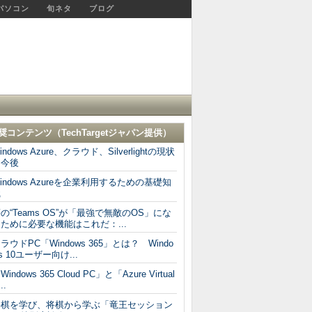
パソコン
旬ネタ
ブログ
奨コンテンツ（
TechTargetジャパン
提供）
indows Azure、クラウド、Silverlightの現状
と今後
indows Azureを企業利用するための基礎知
識
の“Teams OS”が「最強で無敵のOS」にな
ために必要な機能はこれだ：...
ラウドPC「Windows 365」とは？ Windo
s 10ユーザー向け...
Windows 365 Cloud PC」と「Azure Virtual
..
将棋を学び、将棋から学ぶ「竜王セッション