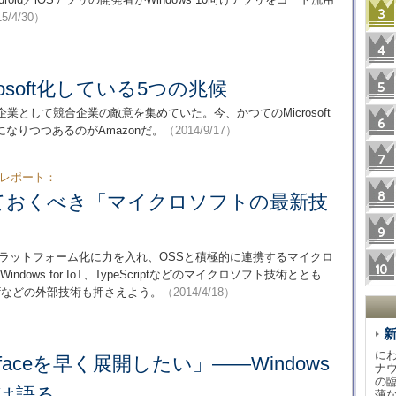
5/4/30）
crosoft化している5つの兆候
独占企業として競合企業の敵意を集めていた。今、かつてのMicrosoft
なりつつあるのがAmazonだ。
（2014/9/17）
4 参加レポート：
ておくべき「マイクロソフトの最新技
プラットフォーム化に力を入れ、OSSと積極的に連携するマイクロ
dows for IoT、TypeScriptなどのマイクロソフト技術ととも
t／Chefなどの外部技術も押さえよう。
（2014/4/18）
に
faceを早く展開したい」――Windows
ナ
の
は語る
薄