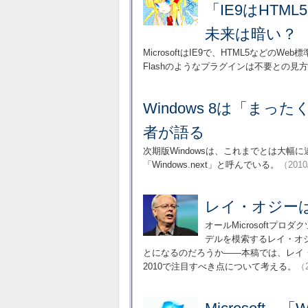
「IE9はHTM
未来は暗い？
MicrosoftはIE9で、HTML5などの
Flashのようなプラグインは不要との見
Windows 8は「まった
者が語る
次期版Windowsは、これまでとは大幅に
「Windows.next」と呼んでいる。
（2010
レイ・オジーはM
オールMicrosoft
デルを模索するレイ・オジ
とになるのだろうか――本稿では、レイ・オ
2010で注目すべき点について考える。
（2