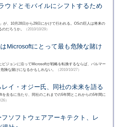
クラウドとモバイルにシフトするため
C10」が、10月28日から29日にかけて行われる。OSの巨人は将来の
るのだろうか。
（2010/10/29）
8」はMicrosoftにとって最も危険な賭け
ジョンに沿ってMicrosoftが戦略を転換するならば、バルマー
て危険な賭けになるかもしれない。
（2010/10/27）
tを去るレイ・オジー氏、同社の未来を語る
softを去るに当たり、同社のこれまでの5年間とこれからの5年間に
0/26）
tのチーフソフトウェアアーキテクト、レ