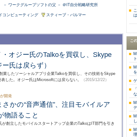
ie） － ワークグループソフトの父 － ＠IT自分戦略研究所
ドコンピューティング
スティーブ・バルマー
こ
、レイ・オジー氏のTalkoを買収し、Skype
M
ジー氏は戻らず）
M
氏が創業したソーシャルアプリ企業Talkoを買収し、その技術をSkype
ると発表した。オジー氏はMicrosoftには戻らない。
（2015/12/22）
「
らが開発
M
さかの“音声通信”、注目モバイルア
デ
」が物語ること
M
し
が創立したモバイルスタートアップ企業のTalkoはIT部門を引き
M