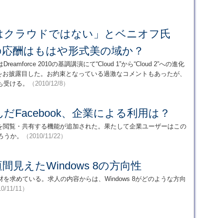
：
はクラウドではない」とベニオフ氏
eとの応酬はもはや形式美の域か？
reamforce 2010の基調講演にて“Cloud 1”から“Cloud 2”への進化
ase.comをお披露目した。お約束となっている過激なコメントもあったが、
も受ける。
（2010/12/8）
組んだFacebook、企業による利用は？
pps」の文書を閲覧・共有する機能が追加された。果たして企業ユーザーはこの
ろうか。
（2010/11/22）
ら垣間見えたWindows 8の方向性
携わる人材を求めている。求人の内容からは、Windows 8がどのような方向
0/11/11）