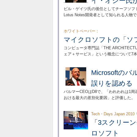
イ・オジー氏
ビル・ゲイツ氏の後任としてチーフソフ
Lotus Notes開発者として知られる人物で
ホワイトペーパー：
マイクロソフトの「ソフ
コンピュータ専門誌「THE ARCHITEC
ェア＋サービス」という概念について7
Microsof
誤りを認める
バルマーCEOはD8で、「われわれは1周遅れ
おける最大の差別化要因」と評価した。
Tech・Days Japan 20
「3スクリー
ロソフト