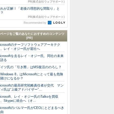
PR(株式会社ウェブサポート)
これが正解！「老後の理想的な間取り」と
は？
PR(株式会社ウェブサポート)
Recommended by
のページをご覧のあなたにおすすめのコンテンツ
[PR]
icrosoftのチーフソフトウェアアーキテク
ト、レイ・オジー氏が退社へ
icrosoftを去るレイ・オジー氏、同社の未来
を語る
ゲイツ氏の「引き際」はMS復活ののろし？
Windows 8」はMicrosoftにとって最も危険
な賭けになるか？
icrosoftの最高研究戦略責任者が交代 マン
ィ氏は“上級アドバイザー”...
icrosoft、レイ・オジー氏のTalkoを買収
、Skypeに統合へ（オ...
icrosoftのバルマー氏がCEOにとどまるべき
理由