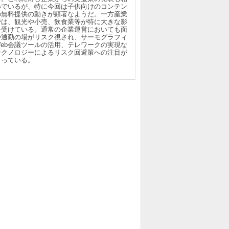
いでいるが、特に今回は子供向けのコンテン
の無料提供の動きが顕著なようだ。一方産業
では、観光や小売、飲食業等が特に大きな影
を受けている。通常の企業運営においても面
や通勤の場がリスク視され、サーモグラフィ
Web会議ツールの活用、テレワークの実現な
テクノロジーによるリスク回避策への注目が
まっている。