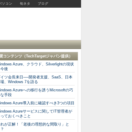
パソコン
旬ネタ
ブログ
奨コンテンツ（
TechTargetジャパン
提供）
indows Azure、クラウド、Silverlightの現状
と今後
イツ会長来日──開発者支援、SaaS、日本
場、Windows 7を語る
indows Azureへの移行を誘うMicrosoftの巧
みな手段
indows Azure導入前に確認すべき3つの項目
indows Azureサービスに関してIT管理者が
知っておくべきこと
これが正解！「老後の理想的な間取り」と
は？