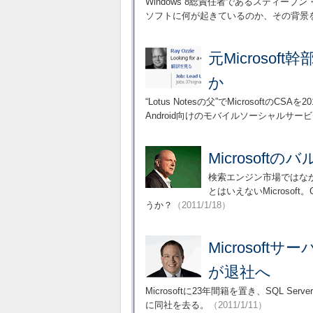
Windows 8総責任者であるスティー
ソフトに何が起きているのか、その背景
元Microso
か
“Lotus Notesの父”でMicrosoft
Android向けのモバイルソーシャルサ
Microsof
検索エンジン市場ではなか
とはいえないMicroso
うか？
（2011/1/18）
Microsof
が退社へ
Microsoftに23年間籍を置き、SQL Se
に同社を去る。
（2011/1/11）