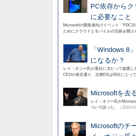
PC依存から
に必要なこと
Microsoftの開発者向けイベント「PD
ためにクラウドとモバイルの活路を開け
「Windows 
になるか？
レイ・オジー氏が退社に当たって披露したビ
CEOの発言通り、次期OSは同社にとっ
Microsof
レイ・オジー氏がMicro
ついて語った。
（2010/1
Microsof