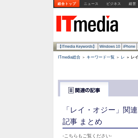
総合トップ
ニュース
ビジネス
経営
【ITmedia Keywords】
Windows 10
iPhone
ITmedia総合
キーワード一覧
レ
レ
>
>
>
「レイ・オジー」関連
記事 まとめ
-こちらもご覧ください-