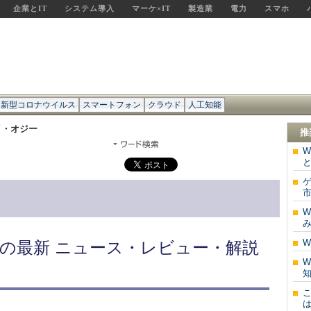
企業とIT
システム導入
マーケ×IT
製造業
電力
スマホ
新型コロナウイルス
スマートフォン
クラウド
人工知能
イ・オジー
推
W
ゲ
市
W
W
の最新 ニュース・レビュー・解説
W