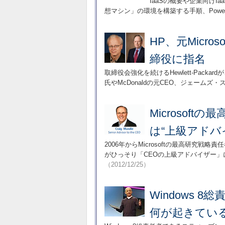
IaaSの概要や企業向けIa
想マシン」の環境を構築する手順、Power
HP、元Micr
締役に指名
取締役会強化を続けるHewlett-Packa
氏やMcDonaldの元CEO、ジェーム
Microsof
は“上級アドバ
2006年からMicrosoftの最高研究
がひっそり「CEOの上級アドバイザー」
（2012/12/25）
Windows
何が起きてい