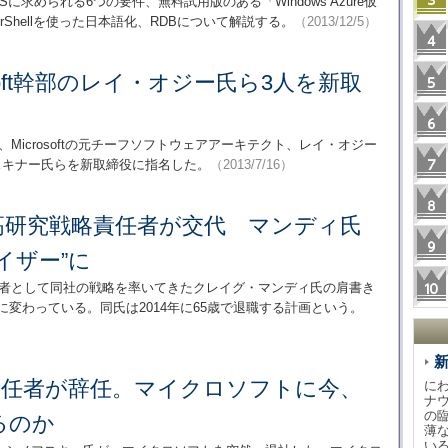
aSに求められる6つの要件、無料試用版のある「Windows Azure仮
Shellを使った日本語化、RDBについて解説する。
（2013/12/5）
osoft幹部のレイ・オジー氏ら3人を新取
rdが、Microsoftの元チーフソフトウェアアーキテクト、レイ・オジー
ズ・スキナー氏らを新取締役に指名した。
（2013/7/16）
tの最高研究戦略責任者が交代 マンディ氏
イザー”に
戦略責任者として同社の戦略を率いてきたクレイグ・マンディ氏の肩書き
に変わっている。同氏は2014年に65歳で退職する計画という。
 8総責任者が辞任。マイクロソフトに今、
に
ナ
の
るのか
薄
い