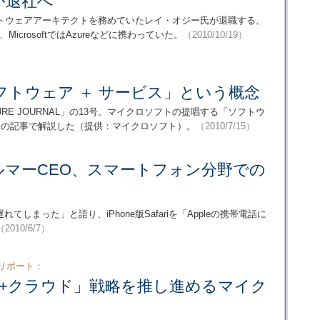
が退社へ
トウェアアーキテクトを務めていたレイ・オジー氏が退職する。
、MicrosoftではAzureなどに携わっていた。
（2010/10/19）
トウェア ＋ サービス」という概念
TURE JOURNAL」の13号。マイクロソフトの提唱する「ソフトウ
本の記事で解説した（提供：マイクロソフト）。
（2010/7/15）
tのバルマーCEO、スマートフォン分野での
てしまった」と語り、iPhone版Safariを「Appleの携帯電話に
（2010/6/7）
10 リポート：
ン+クラウド」戦略を推し進めるマイク