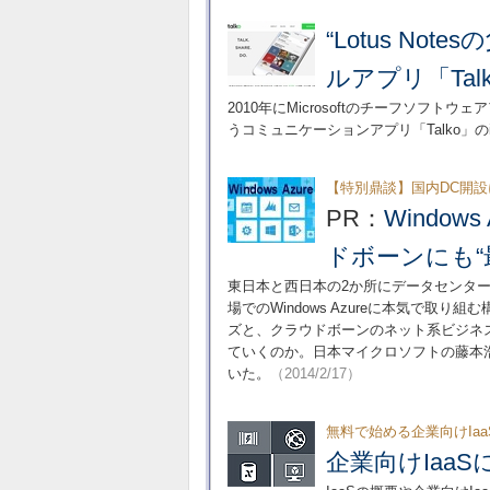
“Lotus N
ルアプリ「Ta
2010年にMicrosoftのチーフソフ
うコミュニケーションアプリ「Talko」
【特別鼎談】国内DC開
PR：
Windo
ドボーンにも“
東日本と西日本の2か所にデータセンタ
場でのWindows Azureに本気で取り組
ズと、クラウドボーンのネット系ビジネ
ていくのか。日本マイクロソフトの藤本浩司
いた。
（2014/2/17）
無料で始める企業向けIa
企業向けIaa