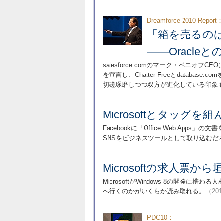
Dreamforce 2010 Report
「箱を売るの
――Oracl
salesforce.comのマーク・ベニオフCEOはD
を宣言し、Chatter Freeとdatab
切磋琢磨しつつ双方が進化している印象
Microsoftとタッグを
Facebookに「Office Web A
SNSをビジネスツールとして取り込むだ
Microsoftの求人票か
MicrosoftがWindows 8の開発に
へ行くのかがいくらか読み取れる。
（201
PDC10：