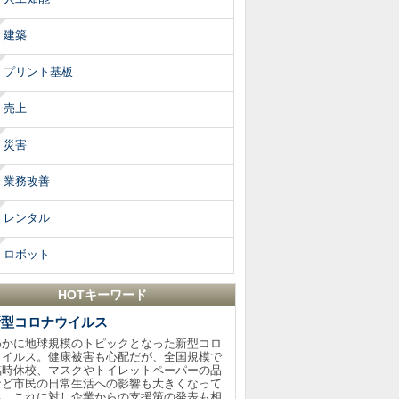
建築
プリント基板
売上
災害
業務改善
レンタル
ロボット
HOTキーワード
新型コロナウイルス
わかに地球規模のトピックとなった新型コロ
ウイルス。健康被害も心配だが、全国規模で
臨時休校、マスクやトイレットペーパーの品
など市民の日常生活への影響も大きくなって
る。これに対し企業からの支援策の発表も相