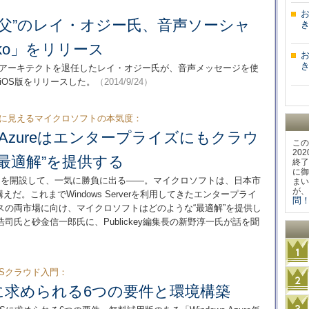
otesの父”のレイ・オジー氏、音声ソーシャ
き
lko」をリリース
き
トウェアアーキテクトを退任したレイ・オジー氏が、音声メッセージを使
のiOS版をリリースした。
（2014/9/24）
設に見えるマイクロソフトの本気度：
ws Azureはエンタープライズにもクラウ
この
20
最適解”を提供する
終了
に御
ーを開設して、一気に勝負に出る――。マイクロソフトは、日本市
まい
が、
む構えだ。これまでWindows Serverを利用してきたエンタープライ
問！
スの両市場に向け、マイクロソフトはどのような“最適解”を提供し
氏と砂金信一郎氏に、Publickey編集長の新野淳一氏が話を聞
aSクラウド入門：
Sに求められる6つの要件と環境構築