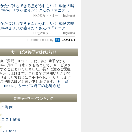
おかたづけもできる点がうれしい！ 動物の鳴
声やセリフが盛りだくさんの「アニア...
PR(タカラトミー｜Hugkum)
おかたづけもできる点がうれしい！ 動物の鳴
声やセリフが盛りだくさんの「アニア...
PR(タカラトミー｜Hugkum)
Recommended by
サービス終了のお知らせ
度「質問！ITmedia」は、誠に勝手ながら
20年9月30日（水）をもちまして、サービスを
することといたしました。長きに渡るご愛顧
礼申し上げます。これまでご利用いただいて
りました皆様にはご不便をおかけいたします
≫「質
ご理解のほどお願い申し上げます。
ITmedia」サービス終了のお知らせ
記事キーワードランキング
半導体
コスト削減
人工知能