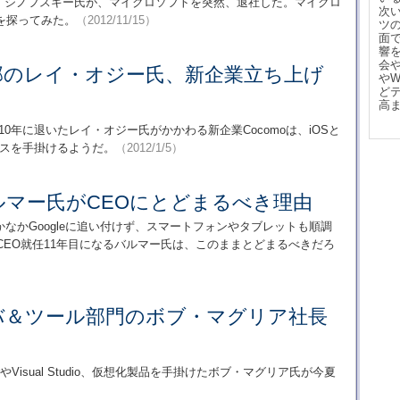
ブン・シノフスキー氏が、マイクロソフトを突然、退社した。マイクロ
次
を探ってみた。
（2012/11/15）
ツ
面
響
会
ft幹部のレイ・オジー氏、新企業立ち上げ
や
ど
高
のCSAを2010年に退いたレイ・オジー氏がかかわる新企業Cocomoは、iOSと
ービスを手掛けるようだ。
（2012/1/5）
tのバルマー氏がCEOにとどまるべき理由
なかGoogleに追い付けず、スマートフォンやタブレットも順調
ft。CEO就任11年目になるバルマー氏は、このままとどまるべきだろ
tサーバ＆ツール部門のボブ・マグリア社長
rverやVisual Studio、仮想化製品を手掛けたボブ・マグリア氏が今夏