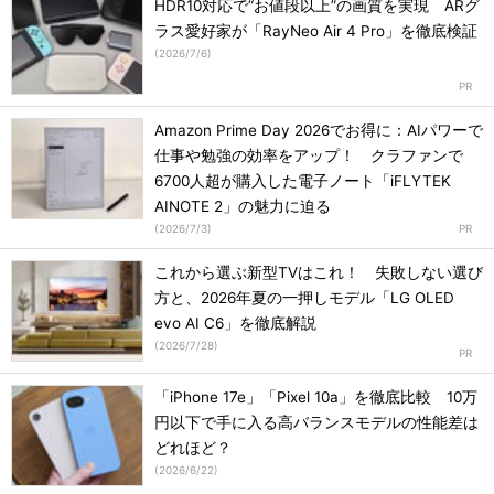
HDR10対応で“お値段以上”の画質を実現 ARグ
ラス愛好家が「RayNeo Air 4 Pro」を徹底検証
(
2026/7/6
)
Amazon Prime Day 2026でお得に：AIパワーで
仕事や勉強の効率をアップ！ クラファンで
6700人超が購入した電子ノート「iFLYTEK
AINOTE 2」の魅力に迫る
(
2026/7/3
)
これから選ぶ新型TVはこれ！ 失敗しない選び
方と、2026年夏の一押しモデル「LG OLED
evo AI C6」を徹底解説
(
2026/7/28
)
「iPhone 17e」「Pixel 10a」を徹底比較 10万
円以下で手に入る高バランスモデルの性能差は
どれほど？
(
2026/6/22
)