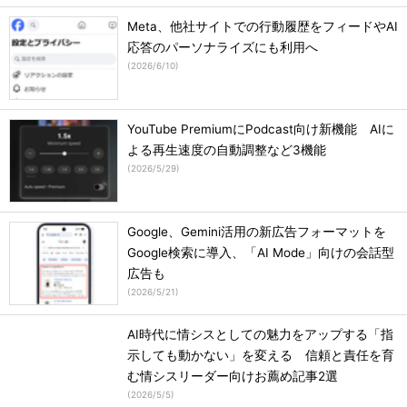
Meta、他社サイトでの行動履歴をフィードやAI
応答のパーソナライズにも利用へ
(
2026/6/10
)
YouTube PremiumにPodcast向け新機能 AIに
よる再生速度の自動調整など3機能
(
2026/5/29
)
Google、Gemini活用の新広告フォーマットを
Google検索に導入、「AI Mode」向けの会話型
広告も
(
2026/5/21
)
AI時代に情シスとしての魅力をアップする「指
示しても動かない」を変える 信頼と責任を育
む情シスリーダー向けお薦め記事2選
(
2026/5/5
)