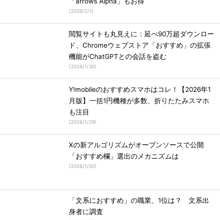
「arrows Alpha」もお得
(
2026/2/1
)
閲覧サイトも丸見えに：延べ90万超ダウンロー
ド、Chromeウェブストア「おすすめ」の拡張
機能がChatGPTとの会話を盗む
(
2026/1/30
)
Y!mobileのおすすめスマホはコレ！【2026年1
月版】一括1円機種が多数、折りたたみスマホ
も注目
(
2026/1/29
)
Xの新アルゴリズムがオープンソースで公開
「おすすめ欄」選出のメカニズムは
(
2026/1/20
)
「文系におすすめ」の職業、1位は？ 文系出
身者に調査