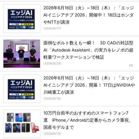
2026年6月16日（火）～18日（木）：「エッジ
AIイニシアチブ 2026」開催中！ 18日はホンダ
やNTTが講演
(
2026/6/17
)
面倒なボルト数えも一瞬！ 3D CADの対話型
AI「Autodesk Assistant」の実力をレノボの超
軽量ワークステーションで検証
(
2026/6/24
)
2026年6月16日（火）～18日（木）：「エッジ
AIイニシアチブ 2026」開幕！ 17日はNVIDIAや
川崎重工が講演
(
2026/6/16
)
10万円台前半のおすすめのスマートフォン7
選 iPhone／Androidの定番からカメラ重視、
国産モデルまで
(
2026/6/15
)