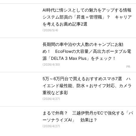
AI時代に情シスとしての魅力をアップする情報
システム部員の「昇進＝管理職」？ キャリア
を考えるお薦め記事2選
(
2026/5/4
)
長期間の車中泊や大人数のキャンプにお勧
め！ EcoFlowの大容量／高出力ポータブル電
源「DELTA 3 Max Plus」をチェック！
(
2026/4/30
)
5万～6万円台で買えるおすすめスマホ7選 ハ
イエンド級性能、防水＋おサイフ対応、カメラ
重視など多彩
(
2026/4/27
)
まるで外商？ 三越伊勢丹がECで強化する「パ
ーソナライズAI」 効果は？
(
2026/4/27
)