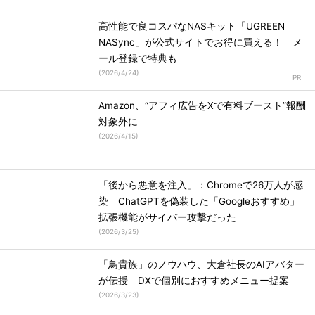
高性能で良コスパなNASキット「UGREEN
NASync」が公式サイトでお得に買える！ メ
ール登録で特典も
(
2026/4/24
)
Amazon、“アフィ広告をXで有料ブースト”報酬
対象外に
(
2026/4/15
)
「後から悪意を注入」：Chromeで26万人が感
染 ChatGPTを偽装した「Googleおすすめ」
拡張機能がサイバー攻撃だった
(
2026/3/25
)
「鳥貴族」のノウハウ、大倉社長のAIアバター
が伝授 DXで個別におすすめメニュー提案
(
2026/3/23
)