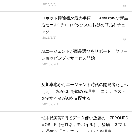
(
2026/3/3
)
ロボット掃除機が最大半額！ Amazonの“新生
活セール”でエコバックスのお勧め商品をチェ
ック
(
2026/3/3
)
AIエージェントが商品選びをサポート ヤフー
ショッピングでサービス開始
(
2026/2/26
)
及川卓也からエージェント時代の開発者たちへ
（5）：私がCLIを勧める理由 コンテキスト
を制する者がAIを支配する
(
2026/2/25
)
端末代実質0円でデータ使い放題の「ZERONEO
MOBILE（ゼロネオモバイル）」登場 スマホ
も通信も「これでいい」といえる理由