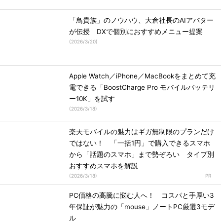
「鳥貴族」のノウハウ、大倉社長のAIアバター
が伝授 DXで個別におすすめメニュー提案
(
2026/3/20
)
Apple Watch／iPhone／MacBookをまとめて充
電できる「BoostCharge Pro モバイルバッテリ
ー10K」を試す
(
2026/3/18
)
楽天モバイルの魅力はギガ無制限のプランだけ
ではない！ 「一括1円」で購入できるスマホ
から「話題のスマホ」まで勢ぞろい タイプ別
おすすめスマホを解説
(
2026/3/18
)
PC価格の高騰に悩む人へ！ コスパと手厚い3
年保証が魅力の「mouse」ノートPC厳選3モデ
ル