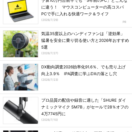
予算10万円台前半でも「5年前のPC」とこんな
に違う！ マウスコンピューターの高コスパ
PCで手に入れる快適ワーク＆ライフ
(
2026/7/29
)
気温35度以上のハンディファンは「逆効果」
猛暑を安全に乗り切る使い方と2026年おすすめ
5選
(
2026/7/27
)
DX動向調査2026効率化91.6％、でも売り上げ
向上3.9％ IPA調査に学ぶDXの落とし穴
(
2026/7/23
)
プロ品質の配信や録音に適した「SHURE ダイ
ナミックマイク SM7B」がセールで28％オフの
4万7745円に
(
2026/7/10
)