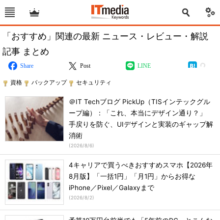
「おすすめ」関連の最新 ニュース・レビュー・解説
記事 まとめ
Share
Post
LINE
資格
バックアップ
セキュリティ
＠IT Techブログ PickUp（TISインテックグル
ープ編）：「これ、本当にデザイン通り？」
手戻りを防ぐ、UIデザインと実装のギャップ解
消術
(
2026/8/6
)
4キャリアで買うべきおすすめスマホ【2026年
8月版】「一括1円」「月1円」からお得な
iPhone／Pixel／Galaxyまで
(
2026/8/2
)