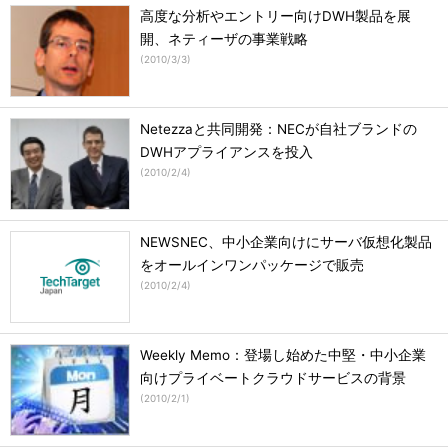
高度な分析やエントリー向けDWH製品を展
開、ネティーザの事業戦略
(
2010/3/3
)
Netezzaと共同開発：NECが自社ブランドの
DWHアプライアンスを投入
(
2010/2/4
)
NEWSNEC、中小企業向けにサーバ仮想化製品
をオールインワンパッケージで販売
(
2010/2/4
)
Weekly Memo：登場し始めた中堅・中小企業
向けプライベートクラウドサービスの背景
(
2010/2/1
)