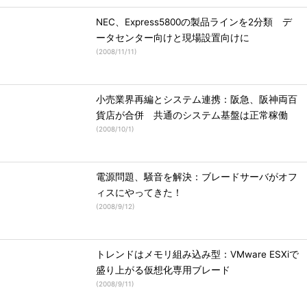
NEC、Express5800の製品ラインを2分類 デ
ータセンター向けと現場設置向けに
(
2008/11/11
)
小売業界再編とシステム連携：阪急、阪神両百
貨店が合併 共通のシステム基盤は正常稼働
(
2008/10/1
)
電源問題、騒音を解決：ブレードサーバがオフ
ィスにやってきた！
(
2008/9/12
)
トレンドはメモリ組み込み型：VMware ESXiで
盛り上がる仮想化専用ブレード
(
2008/9/11
)