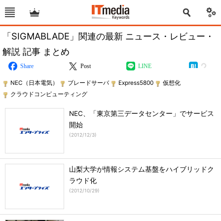
「SIGMABLADE」関連の最新 ニュース・レビュー・
解説 記事 まとめ
Share
Post
LINE
NEC（日本電気）
ブレードサーバ
Express5800
仮想化
クラウドコンピューティング
NEC、「東京第三データセンター」でサービス
開始
(
2012/12/3
)
山梨大学が情報システム基盤をハイブリッドク
ラウド化
(
2012/10/29
)