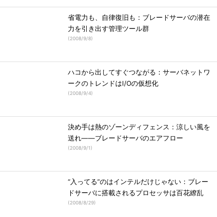
省電力も、自律復旧も：ブレードサーバの潜在
力を引き出す管理ツール群
(
2008/9/8
)
ハコから出してすぐつながる：サーバネットワ
ークのトレンドはI/Oの仮想化
(
2008/9/4
)
決め手は熱のゾーンディフェンス：涼しい風を
送れ――ブレードサーバのエアフロー
(
2008/9/1
)
“入ってる”のはインテルだけじゃない：ブレー
ドサーバに搭載されるプロセッサは百花繚乱
(
2008/8/29
)