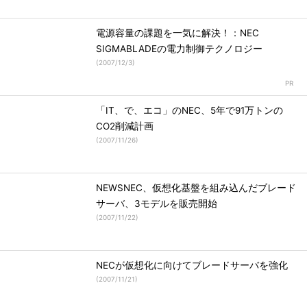
電源容量の課題を一気に解決！：NEC
SIGMABLADEの電力制御テクノロジー
(
2007/12/3
)
「IT、で、エコ」のNEC、5年で91万トンの
CO2削減計画
(
2007/11/26
)
NEWSNEC、仮想化基盤を組み込んだブレード
サーバ、3モデルを販売開始
(
2007/11/22
)
NECが仮想化に向けてブレードサーバを強化
(
2007/11/21
)