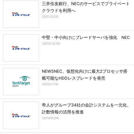
三井住友銀行、NECのサービスでプライベート
クラウドを利用へ
(
2011/2/23
)
中堅・中小向けにブレードサーバを強化 NEC
(
2010/12/20
)
NEWSNEC、仮想化向けに最大2プロセッサ搭
載可能なHDDレスブレードを発売
(
2010/7/15
)
帝人がグループ34社の会計システムを一元化、
計数情報の活用を推進
(
2010/5/24
)