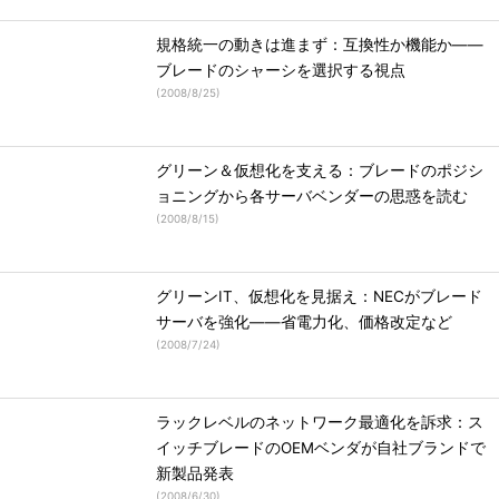
規格統一の動きは進まず：互換性か機能か――
ブレードのシャーシを選択する視点
(
2008/8/25
)
グリーン＆仮想化を支える：ブレードのポジシ
ョニングから各サーバベンダーの思惑を読む
(
2008/8/15
)
グリーンIT、仮想化を見据え：NECがブレード
サーバを強化――省電力化、価格改定など
(
2008/7/24
)
ラックレベルのネットワーク最適化を訴求：ス
イッチブレードのOEMベンダが自社ブランドで
新製品発表
(
2008/6/30
)