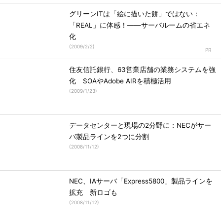
グリーンITは「絵に描いた餅」ではない：
「REAL」に体感！――サーバルームの省エネ
化
(
2009/2/2
)
住友信託銀行、63営業店舗の業務システムを強
化 SOAやAdobe AIRを積極活用
(
2009/1/23
)
データセンターと現場の2分野に：NECがサー
バ製品ラインを2つに分割
(
2008/11/12
)
NEC、IAサーバ「Express5800」製品ラインを
拡充 新ロゴも
(
2008/11/12
)