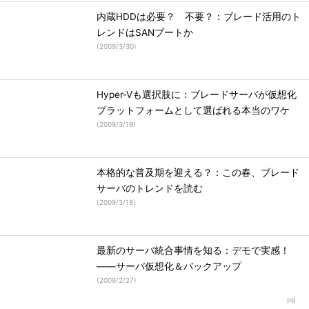
内蔵HDDは必要？ 不要？：ブレード活用のト
レンドはSANブートか
(
2009/3/30
)
Hyper-Vも選択肢に：ブレードサーバが仮想化
プラットフォームとして選ばれる本当のワケ
(
2009/3/19
)
本格的な普及期を迎える？：この春、ブレード
サーバのトレンドを読む
(
2009/3/18
)
最新のサーバ統合事情を知る：デモで実感！
――サーバ仮想化＆バックアップ
(
2009/2/27
)