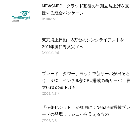
NEWSNEC、クラウド基盤の早期立ち上げを支
援する統合パッケージ
(
2010/1/25
)
東京海上日動、3万台のシンクライアントを
2011年度に導入完了へ
(
2009/9/29
)
ブレード、タワー、ラックで新サーバが出そろ
う：NEC、インテル新CPU搭載の新サーバ、最
大66％の値下げも
(
2009/4/21
)
「仮想化シフト」が鮮明に：Nehalem搭載ブレ
ードの登場ラッシュから見えるもの
(
2009/4/2
)