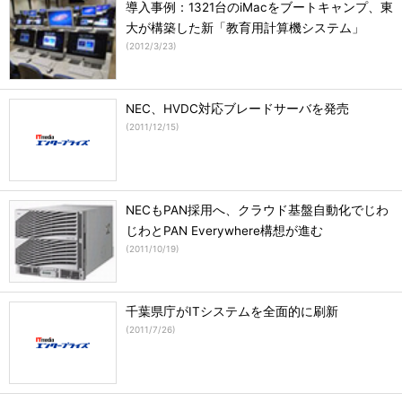
導入事例：1321台のiMacをブートキャンプ、東
大が構築した新「教育用計算機システム」
(
2012/3/23
)
NEC、HVDC対応ブレードサーバを発売
(
2011/12/15
)
NECもPAN採用へ、クラウド基盤自動化でじわ
じわとPAN Everywhere構想が進む
(
2011/10/19
)
千葉県庁がITシステムを全面的に刷新
(
2011/7/26
)