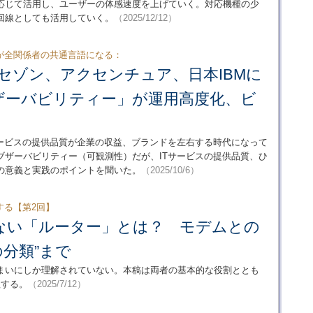
に応じて活用し、ユーザーの体感速度を上げていく。対応機種の少
回線としても活用していく。
（2025/12/12）
が全関係者の共通言語になる：
セゾン、アクセンチュア、日本IBMに
ザーバビリティー」が運用高度化、ビ
サービスの提供品質が企業の収益、ブランドを左右する時代になって
ブザーバビリティー（可観測性）だが、ITサービスの提供品質、ひ
の意義と実践のポイントを聞いた。
（2025/10/6）
する【第2回】
ない「ルーター」とは？ モデムとの
の分類”まで
まいにしか理解されていない。本稿は両者の基本的な役割ととも
理する。
（2025/7/12）