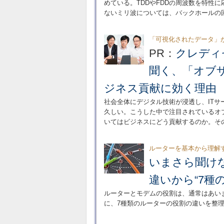
めている。TDDやFDDの周波数を特性
ないミリ波については、バックホールの
「可視化されたデータ」
PR：
クレディ
聞く、「オブ
ジネス貢献に効く理由
社会全体にデジタル技術が浸透し、IT
久しい。こうした中で注目されているオ
いてはビジネスにどう貢献するのか。そ
ルーターを基本から理解
いまさら聞け
違いから“7種
ルーターとモデムの役割は、通常はあい
に、7種類のルーターの役割の違いを整