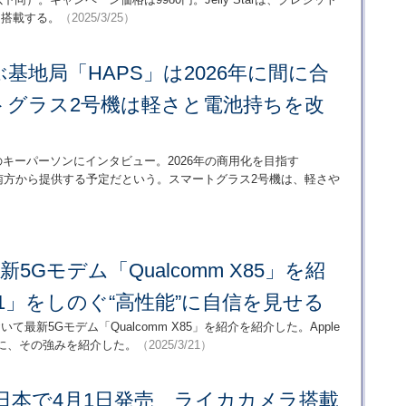
を搭載する。
（2025/3/25）
基地局「HAPS」は2026年に間に合
トグラス2号機は軽さと電池持ちを改
く
たドコモのキーパーソンにインタビュー。2026年の商用化を目指す
南方から提供する予定だという。スマートグラス2号機は、軽さや
最新5Gモデム「Qualcomm X85」を紹
 C1」をしのぐ“高性能”に自信を見せる
25において最新5Gモデム「Qualcomm X85」を紹介を紹介した。Apple
を軸に、その強みを紹介した。
（2025/3/21）
15」日本で4月1日発売 ライカカメラ搭載