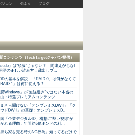
パソコン
旬ネタ
ブログ
奨コンテンツ（
TechTargetジャパン
提供）
sudo」は“須藤”じゃない？ 間違えがちなI
用語の正しい読み方：蔵出しブ...
DDの基本を解説 「RAID 0」は何がなくて
RAID 1」は何に使える？...
脱Windows」が“無謀過ぎ”ではない本当の
由：特選プレミアムコンテンツ...
いまさら聞けない「オンプレミスDWH」「ク
ウドDWH」の基礎：オンプレミスD...
国「企業デジタルID」構想に“熱い視線”が
がれる理由：年間約6億ポンドの利...
「持ち家を売る時のNG行為」知ってるだけで