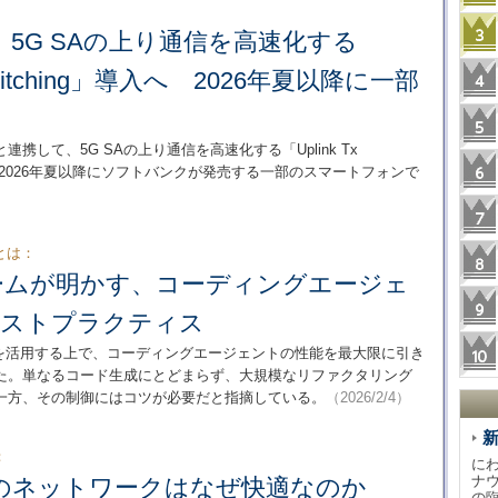
5G SAの上り通信を高速化する
 Switching」導入へ 2026年夏以降に一部
して、5G SAの上り通信を高速化する「Uplink Tx
始。2026年夏以降にソフトバンクが発売する一部のスマートフォンで
とは：
発チームが明かす、コーディングエージェ
ベストプラクティス
r IDEを活用する上で、コーディングエージェントの性能を最大限に引き
た。単なるコード生成にとどまらず、大規模なリファクタリング
一方、その制御にはコツが必要だと指摘している。
（2026/2/4）
：
に
ナ
のネットワークはなぜ快適なのか
の