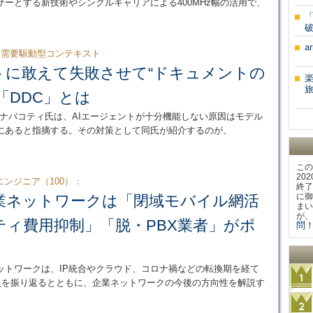
ーとする新技術やシングルキャリアによる400MHz幅の活用で、
「
a
る需要駆動型コンテキスト
トに敢えて失敗させて“ドキュメントの
旅
「DDC」とは
・ナバコティ氏は、AIエージェントが十分機能しない原因はモデル
にあると指摘する。その対策として同氏が紹介するのが、
この
20
ンジニア（100）：
終了
に御
業ネットワークは「閉域モバイル網活
まい
が、
ティ費用抑制」「脱・PBX業者」がポ
問！
ットワークは、IP統合やクラウド、コロナ禍などの転換期を経て
歴史を振り返るとともに、企業ネットワークの今後の方向性を解説す