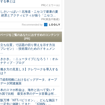
得する事とは
PR(イエウール)
楽しさいっぱい！北海道・ニセコで避暑の夏
 絶景とアクティビティが揃う「ニセコ...
PR(東急不動産)
Recommended by
のページをご覧のあなたにおすすめのコンテンツ
[PR]
「立ち位置」で話題の切り替えを示す方法
（プレゼン）：技術屋のためのドキュメン
...
ゆきかき。：ニュータイプになろう！：オル
タナティブ・ブログ
【働き方の見直し３】テレワークを導入する
には？
ICT成長戦略におけるビッグデータ、オープ
ンデータ関連施策
日本のスマホ料金は、海外と比べて安い？
カ国で比較 最安水準のデータ容量は何...
大阪万博「NTTパビリオン」、どんな施設？
足先に体験してきた 「IOWN」...