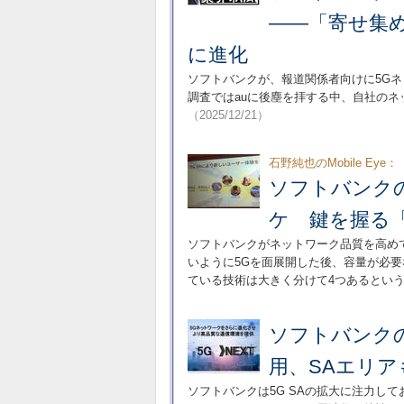
――「寄せ集め
に進化
ソフトバンクが、報道関係者向けに5Gネッ
調査ではauに後塵を拝する中、自社の
（2025/12/21）
石野純也のMobile Eye：
ソフトバンク
ケ 鍵を握る「
ソフトバンクがネットワーク品質を高め
いように5Gを面展開した後、容量が必要
ている技術は大きく分けて4つあるとい
ソフトバンク
用、SAエリ
ソフトバンクは5G SAの拡大に注力し