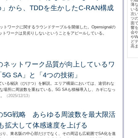
薄
」から、TDDを生かしたC-RAN構成
い
次
ツ
面
トワークに関するラウンドテーブルを開催した。Opensignalの
響
会
ネットワークは見劣りしないということをアピールしている。
や
ど
高
のネットワーク品質が向上しているワ
5G SA」と「4つの技術」
ている秘訣（ひけつ）を解説。エリア構築においては、途切れな
な場所に周波数を重ねている。5G SAも積極導入し、カギになっ
う。
（2025/12/13）
の5G戦略 あらゆる周波数を最大限活
アも拡大して体感速度を上げる
ており、東名阪の中心部だけでなく、その周辺も広範囲でSA化を進