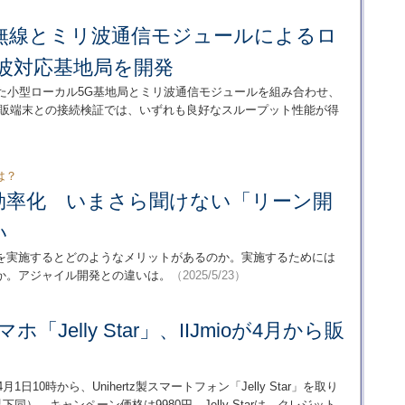
無線とミリ波通信モジュールによるロ
波対応基地局を開発
た小型ローカル5G基地局とミリ波通信モジュールを組み合わせ、
市販端末との接続検証では、いずれも良好なスループット性能が得
は？
効率化 いまさら聞けない「リーン開
い
を実施するとどのようなメリットがあるのか。実施するためには
か。アジャイル開発との違いは。
（2025/5/23）
「Jelly Star」、IIJmioが4月から販
日10時から、Unihertz製スマートフォン「Jelly Star」を取り
同）。キャンペーン価格は9980円。Jelly Starは、クレジット