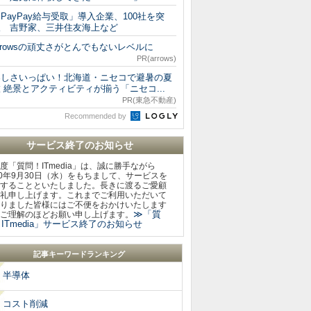
PayPay給与受取」導入企業、100社を突
破 吉野家、三井住友海上など
rrowsの頑丈さがとんでもないレベルに
PR(arrows)
楽しさいっぱい！北海道・ニセコで避暑の夏
 絶景とアクティビティが揃う「ニセコ...
PR(東急不動産)
Recommended by
サービス終了のお知らせ
度「質問！ITmedia」は、誠に勝手ながら
20年9月30日（水）をもちまして、サービスを
することといたしました。長きに渡るご愛顧
礼申し上げます。これまでご利用いただいて
りました皆様にはご不便をおかけいたします
≫「質
ご理解のほどお願い申し上げます。
ITmedia」サービス終了のお知らせ
記事キーワードランキング
半導体
コスト削減