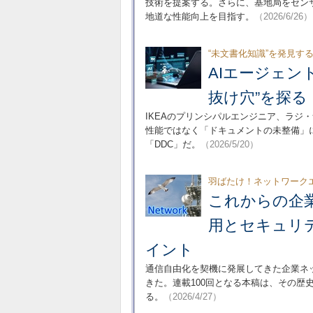
技術を提案する。さらに、基地局をセンサ
地道な性能向上を目指す。
（2026/6/26）
“未文書化知識”を発見す
AIエージェン
抜け穴”を探る
IKEAのプリンシパルエンジニア、ラジ
性能ではなく「ドキュメントの未整備」
「DDC」だ。
（2026/5/20）
羽ばたけ！ネットワークエ
これからの企
用とセキュリ
イント
通信自由化を契機に発展してきた企業ネ
きた。連載100回となる本稿は、その
る。
（2026/4/27）