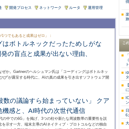
発
開発プロセス
ネットワーク
ルータ
運用管理
旅
が1つでもあると成果はゼロ」：
グはボトルネックだったためしがな
こ
開発の盲点と成果が出ない理由、
ト
ぜか。Gartnerのヘルシュマン氏は「コーディングはボトルネッ
“ひび”が露呈する時代に、AIの真の成果を引き出すソフトウェア開
波数の議論すら始まっていない」 クア
機感と、AI時代の次世代通信
6
AI時代の中での6G」を掲げ、3つの柱や新たな周波数帯の重要性を説
念を示す一方、端末主導のAIネイティブ・プロトコルなどの独自
一