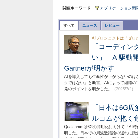
関連キーワード
アプリケーション開
すべて
ニュース
レビュー
AIプロジェクトは「ゼロ
「コーディン
い」 AI駆動
Gartnerが明かす
AIを導入しても生産性が上がらないのはな
クではない」と断言。AIによって組織の
発のポイントを明かした。
（2026/7/2）
「日本は6G周
ルコムが抱く危
Qualcommは6Gの商用化に向けて「
明した。日本での周波数議論の遅れに懸