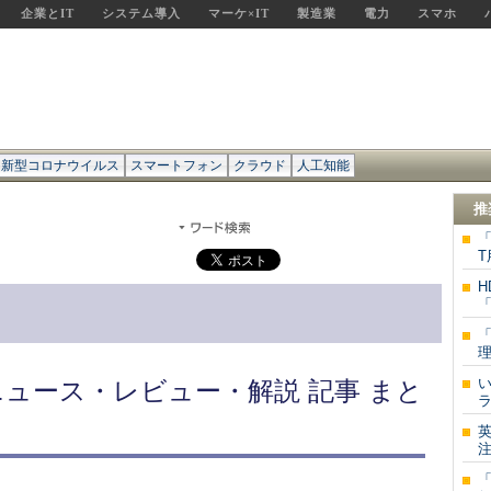
企業とIT
システム導入
マーケ×IT
製造業
電力
スマホ
新型コロナウイルス
スマートフォン
クラウド
人工知能
推
「
T
H
「
「
理
ニュース・レビュー・解説 記事 まと
ラ
英
注