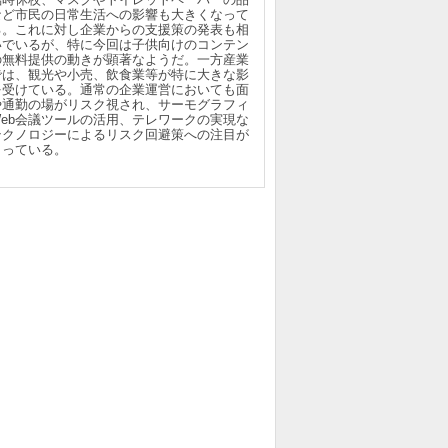
など市民の日常生活への影響も大きくなって
る。これに対し企業からの支援策の発表も相
いでいるが、特に今回は子供向けのコンテン
の無料提供の動きが顕著なようだ。一方産業
では、観光や小売、飲食業等が特に大きな影
を受けている。通常の企業運営においても面
や通勤の場がリスク視され、サーモグラフィ
Web会議ツールの活用、テレワークの実現な
テクノロジーによるリスク回避策への注目が
まっている。