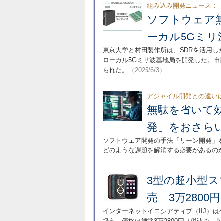
組み込み開発ニュース：
ソフトウェア
ーカル5Gミリ
東京大学と村田製作所は、SDRを活用し
ローカル5Gミリ波基地局を開発した。
られた。
（2025/6/3）
アジャイル開発との違い
無駄を省いて
発」をおさら
ソフトウェア開発の手法「リーン開発」
どのような課題を解消する必要があるの
3型の超小型スマホ
売 3万2800円
インターネットイニシアティブ（IIJ）は4月1
扱う。価格は通常3万2800円（税込み、以下