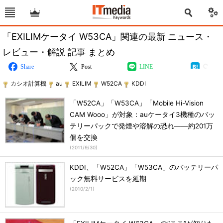
「EXILIMケータイ W53CA」関連の最新 ニュース・
レビュー・解説 記事 まとめ
Share
Post
LINE
カシオ計算機
au
EXILIM
W52CA
KDDI
「W52CA」「W53CA」「Mobile Hi-Vision
CAM Wooo」が対象：auケータイ3機種のバッ
テリーパックで発煙や溶解の恐れ――約201万
個を交換
(
2011/9/30
)
KDDI、「W52CA」「W53CA」のバッテリーパ
ック無料サービスを延期
(
2010/2/1
)