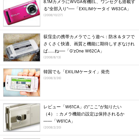
8.1MカメラにWVGA有機EL、ワンセグも搭載す
る“全部入り”──「EXILIMケータイ W63CA」
(
2008/10/27
)
荻窪圭の携帯カメラでこう遊べ：防水＆タフで
さくさく快適、画質と機能に期待しすぎなけれ
ば……ね──「G'zOne W62CA」
(
2008/8/13
)
韓国でも「EXILIMケータイ」発売
(
2008/3/26
)
レビュー「W61CA」の“ここ”が知りたい
（4）：カメラ機能の設定は保持されるか
――「W61CA」
(
2008/2/20
)