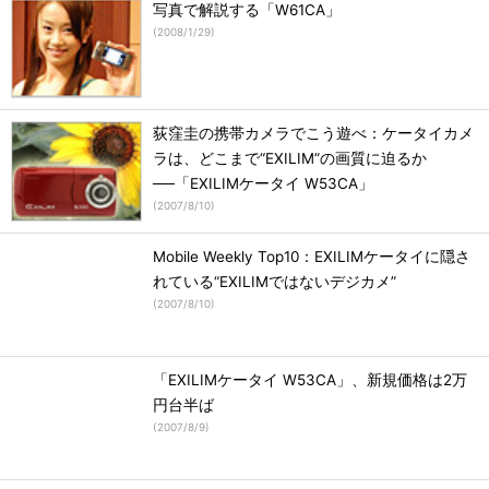
写真で解説する「W61CA」
(
2008/1/29
)
荻窪圭の携帯カメラでこう遊べ：ケータイカメ
ラは、どこまで“EXILIM”の画質に迫るか
──「EXILIMケータイ W53CA」
(
2007/8/10
)
Mobile Weekly Top10：EXILIMケータイに隠さ
れている“EXILIMではないデジカメ”
(
2007/8/10
)
「EXILIMケータイ W53CA」、新規価格は2万
円台半ば
(
2007/8/9
)