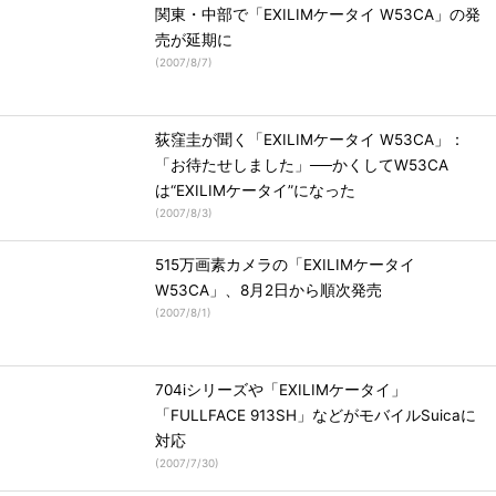
関東・中部で「EXILIMケータイ W53CA」の発
売が延期に
(
2007/8/7
)
荻窪圭が聞く「EXILIMケータイ W53CA」：
「お待たせしました」──かくしてW53CA
は“EXILIMケータイ”になった
(
2007/8/3
)
515万画素カメラの「EXILIMケータイ
W53CA」、8月2日から順次発売
(
2007/8/1
)
704iシリーズや「EXILIMケータイ」
「FULLFACE 913SH」などがモバイルSuicaに
対応
(
2007/7/30
)