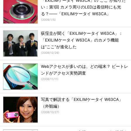
「EXILIMケータイ W63CA」の“ここ”が知りた
い：第1回 カメラ周りのLEDは着信時にも光
る？――「EXILIMケータイ W63CA」
(
2009/1/5
)
荻窪圭が聞く「EXILIMケータイ W63CA」：
「EXILIMケータイ W63CA」のカメラ機能
は“ここ”が進化した
(
2008/12/26
)
Webアクセスが多いのは、どの端末？ ビートレ
ンドがアクセス実勢調査
(
2008/11/11
)
写真で解説する「EXILIMケータイ W63CA」
（外観編）
(
2008/10/27
)