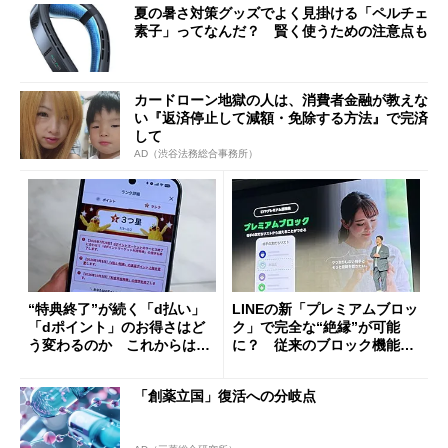
夏の暑さ対策グッズでよく見掛ける「ペルチェ
素子」ってなんだ？ 賢く使うための注意点も
カードローン地獄の人は、消費者金融が教えな
い『返済停止して減額・免除する方法』で完済
して
AD（渋谷法務総合事務所）
“特典終了”が続く「d払い」
LINEの新「プレミアムブロッ
「dポイント」のお得さはど
ク」で完全な“絶縁”が可能
う変わるのか これからは
に？ 従来のブロック機能と
「dカード」の利用が得策？
の決定的な違い
「創薬立国」復活への分岐点