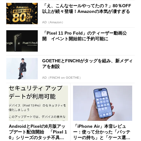
「え、こんなセールやってたの？」80％OFF
以上が続々登場！Amazonの本気が凄すぎる
AD（Amazon）
「Pixel 11 Pro Fold」のティーザー動画公
開 イベント開始前に予約可能に
GOETHEとFINCHIがタッグを組み、新メディ
アを創設
AD（FINCHI on GOETHE）
AndroidとPixelの8月版アッ
「iPhone Air」本音レビュ
プデート配信開始 「Pixel 1
ー：使って分かった「バッテ
0」シリーズのタッチ不具合
リーの持ち」と「ケース選