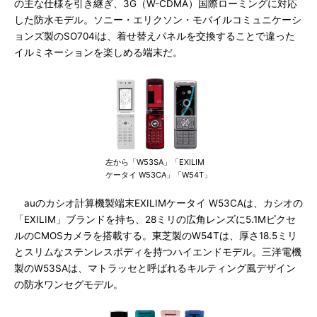
の主な仕様を引き継ぎ、3G（W-CDMA）国際ローミングに対応
した防水モデル。ソニー・エリクソン・モバイルコミュニケーシ
ョンズ製のSO704iは、着せ替えパネルを交換することで違った
イルミネーションを楽しめる端末だ。
左から「W53SA」「EXILIM
ケータイ W53CA」「W54T」
auのカシオ計算機製端末EXILIMケータイ W53CAは、カシオの
「EXILIM」ブランドを持ち、28ミリの広角レンズに5.1Mピクセ
ルのCMOSカメラを搭載する。東芝製のW54Tは、厚さ18.5ミリ
とスリムなステンレスボディを持つハイエンドモデル。三洋電機
製のW53SAは、マトラッセと呼ばれるキルティング風デザイン
の防水ワンセグモデル。