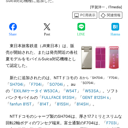
Suica対応機種に追加した。
[平賀洋一，ITmedia]
PC用表示
関連情報
Share
Post
LINE
Hatena
東日本旅客鉄道（JR東日本）は、販
売が開始された、または発売間近の各社
夏モデルをモバイルSuica対応機種とし
て認定した。
新たに追加されたのは、NTTドコモの
左から「SH704i」「F704i」
「SO704i」
「
SH704i
」「
F704i
」「
SO704i
」。au
の「
EXILIMケータイ W53CA
」「
W54T
」「
W53SA
」。ソフト
バンクモバイルの「
FULLFACE 913SH
」「
GENT 812SH s
」
「
fanfun 815T
」「
814T
」「
815SH
」「
814SH
」。
NTTドコモのシャープ製のSH704iは、厚さ17.7ミリとスリムな
回転2軸ボディのワンセグ端末。富士通製のF704iは、「
F703i
」