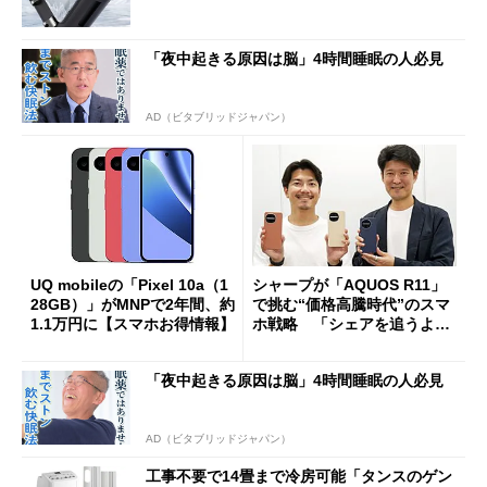
「夜中起きる原因は脳」4時間睡眠の人必見
AD（ビタブリッドジャパン）
UQ mobileの「Pixel 10a（1
シャープが「AQUOS R11」
28GB）」がMNPで2年間、約
で挑む“価格高騰時代”のスマ
1.1万円に【スマホお得情報】
ホ戦略 「シェアを追うより
も既存ユーザーを大切に」
「夜中起きる原因は脳」4時間睡眠の人必見
AD（ビタブリッドジャパン）
工事不要で14畳まで冷房可能「タンスのゲン