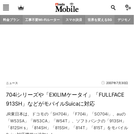
料金プラン
工事不要Wi-Fiルーター
スマホ決済
世界を変える5G
デジモノ
ニュース
2007年7月30日
704iシリーズや「EXILIMケータイ」「FULLFACE
913SH」などがモバイルSuicaに対応
JR東日本は、ドコモの「SH704i」「F704i」「SO704i」、auの
「W53SA」「W53CA」「W54T」、ソフトバンクの「913SH」
「812SH s」「814SH」「815SH」「814T」「815T」をモバイル