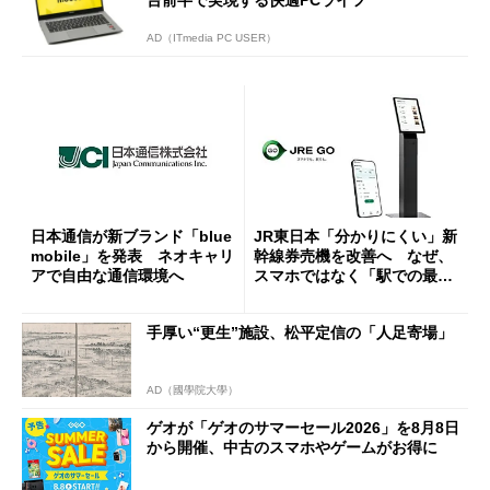
AD（ITmedia PC USER）
日本通信が新ブランド「blue
JR東日本「分かりにくい」新
mobile」を発表 ネオキャリ
幹線券売機を改善へ なぜ、
アで自由な通信環境へ
スマホではなく「駅での最短
1分購入」を実現？
手厚い“更生”施設、松平定信の「人足寄場」
AD（國學院大學）
ゲオが「ゲオのサマーセール2026」を8月8日
から開催、中古のスマホやゲームがお得に