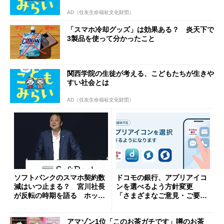
AD（住友生命福祉文化財団）
「スマホ冷却グッズ」は効果ある？ 炎天下で
3製品を使って分かったこと
関西学院の生徒が考える、こどもたちが生きや
すい社会とは
AD（住友生命福祉文化財団）
ソフトバンクのスマホ契約数
ドコモの銀行、アプリアイコ
減はいつ止まる？ 宮川社長
ンを選べるよう方針変更
が反転の時期を語る ホッピ
「さまざまなご意見・ご要望
ング対策は「真剣にやりすぎ
を踏まえ」
た」
アマゾン1位「このお茶ガチです」噂のお茶