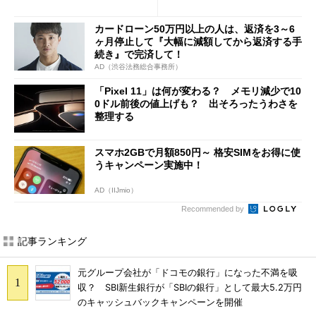
修正やGPU性能改善なども
び」の悩ましさ
カードローン50万円以上の人は、返済を3～6
ヶ月停止して『大幅に減額してから返済する手
続き』で完済して！
AD（渋谷法務総合事務所）
「Pixel 11」は何が変わる？ メモリ減少で10
0ドル前後の値上げも？ 出そろったうわさを
整理する
スマホ2GBで月額850円～ 格安SIMをお得に使
うキャンペーン実施中！
AD（IIJmio）
Recommended by
記事ランキング
元グループ会社が「ドコモの銀行」になった不満を吸
収？ SBI新生銀行が「SBIの銀行」として最大5.2万円
のキャッシュバックキャンペーンを開催