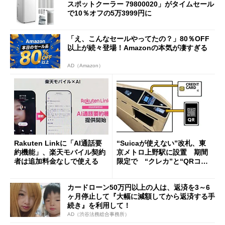
スポットクーラー 79800020」がタイムセール
で10％オフの5万3999円に
「え、こんなセールやってたの？」80％OFF
以上が続々登場！Amazonの本気が凄すぎる
AD（Amazon）
Rakuten Linkに「AI通話要
“Suicaが使えない”改札、東
約機能」、楽天モバイル契約
京メトロ上野駅に設置 期間
者は追加料金なしで使える
限定で “クレカ”と“QRコー
ド”専用
カードローン50万円以上の人は、返済を3～6
ヶ月停止して『大幅に減額してから返済する手
続き』を利用して！
AD（渋谷法務総合事務所）