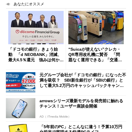
あなたにオススメ
「ドコモの銀行」きょう始
“Suicaが使えない”クレカ・
動 「d NEOBANK」消滅、
QR専用改札機に賛否 「問
最大4.5％還元 強みは何か解
題なく運用できる」「交通系I
説
Cの方がスムーズ」
元グループ会社が「ドコモの銀行」になった不
満を吸収？ SBI新生銀行が「SBIの銀行」と
して最大5.2万円のキャッシュバックキャンペ
ーンを開催
arrowsシリーズ最新モデルを発売前に触れる
チャンス！ユーザー座談会開催
AD（ ITmedia Mobile）
「5年前のPC」とこんなに違う！予算10万円
台前半で実現する快適PCライフ