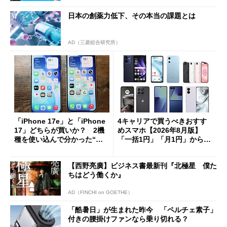
日本の創薬力低下、その本当の課題とは
AD（三菱総合研究所）
「iPhone 17e」と「iPhone
4キャリアで買うべきおすす
17」どちらが買いか？ 2機
めスマホ【2026年8月版】
種を使い込んで分かった“ス
「一括1円」「月1円」からお
ペック表にない違い”
得なiPhone／Pixel／Galaxy
まで
【西野亮廣】ビジネス書最新刊『北極星 僕た
ちはどう働くか』
AD（FINCHI on GOETHE）
「酷暑日」が生まれた昨今 「ペルチェ素子」
付きの腰掛けファンなら乗り切れる？