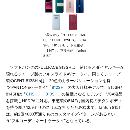
上段左から「FULLFACE 913S
H」「GENT 812SH s」「814
SH」「815SH」。下段左が
「814T」、下段右が「fanfun
815T」
ソフトバンクのFULLFACE 913SHは、閉じるとダイヤルキーが
隠れるシャープ製のフルスライドAVケータイ。同じくシャープ
製のGENT 812SH sは、20色のカラーバリエーションを持
つ“PANTONEケータイ”「
812SH
」の大人仕様モデルで、815SHと
814SHは「
811SH
」「
810SH
」の後継となるモデルで、VGA液晶
を搭載しHSDPAに対応。東芝製の814Tは国内初のチタンボディ
を持つ厚さ12.9ミリのスリムな折りたたみ端末で、fanfun 815T
は、約2億4000万通りものカスタマイズパターンがあるとい
う“フルコーディネートケータイ”となっている。