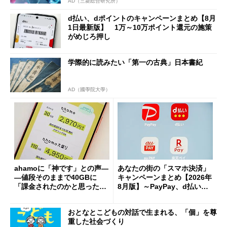
AD（三菱総合研究所）
d払い、dポイントのキャンペーンまとめ【8月
1日最新版】 1万～10万ポイント還元の施策
がめじろ押し
学際的に読みたい「第一の古典」日本書紀
AD（國學院大學）
ahamoに「神です」との声―
あなたの街の「スマホ決済」
―値段そのままで40GBに
キャンペーンまとめ【2026年
「課金されたのかと思った」
8月版】～PayPay、d払い、a
と戸惑いも
u PAY、楽天ペイ
おとなとこどもの対話で生まれる、「個」を尊
重した社会づくり