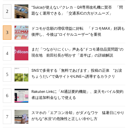
“Suicaが使えない”クレカ・QR専用改札機に賛否 「問
題なく運用できる」「交通系ICの方がスムーズ」
ドコモが念願の増収増益に好転 「ドコモMAX」好調も
後押し、今後は“ロイヤルユーザー”を重視
まだ「つながりにくい」声ある“ドコモ通信品質問題”の
現在地 前田社長が明かす「道半ば」の詳細解説
SNSで多発する「無料であげます」投稿の正体 “お涙
ちょうだい”で偽サイトやLINEへ誘導するカラクリ
Rakuten Linkに「AI通話要約機能」、楽天モバイル契約
者は追加料金なしで使える
スマホの「エアコン冷却」がダメなワケ 猛暑日にやり
がちな“水没”の危険性と正しい冷やし方