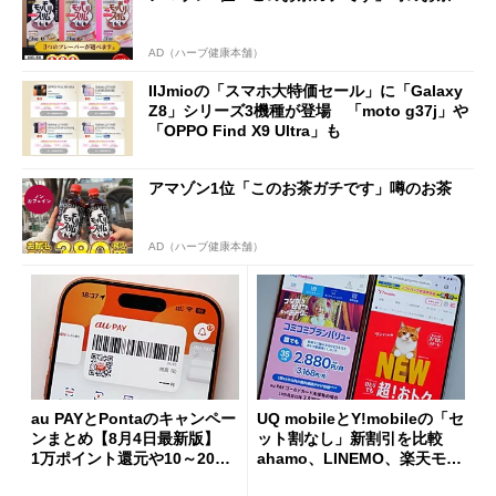
AD（ハーブ健康本舗）
IIJmioの「スマホ大特価セール」に「Galaxy
Z8」シリーズ3機種が登場 「moto g37j」や
「OPPO Find X9 Ultra」も
アマゾン1位「このお茶ガチです」噂のお茶
AD（ハーブ健康本舗）
au PAYとPontaのキャンペー
UQ mobileとY!mobileの「セ
ンまとめ【8月4日最新版】
ット割なし」新割引を比較
1万ポイント還元や10～20％
ahamo、LINEMO、楽天モバ
還元あり
イルよりもお得？