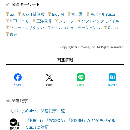
関連キーワード
au
|
カシオ計算機
|
EXILIM
|
富士通
|
モバイルSuica
|
NTTドコモ
|
三洋電機
|
シャープ
|
ソフトバンクモバイル
|
ソニー・エリクソン・モバイルコミュニケーションズ
|
Suica
|
東芝
Copyright © ITmedia, Inc. All Rights Reserved.
関連情報
Share
Post
LINE
Hatena
関連記事
「モバイルSuica」関連記事一覧
「P904i」「W52CA」「912SH」などがモバイル
Suicaに対応