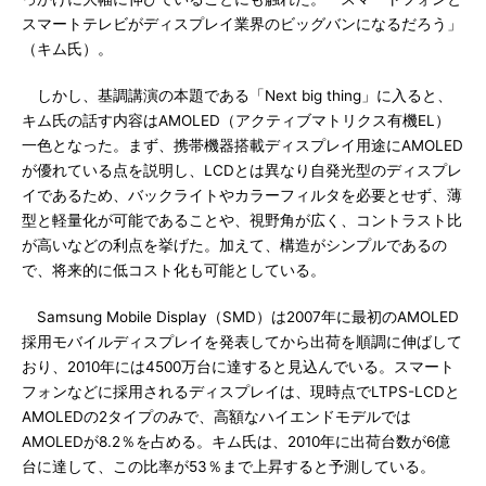
スマートテレビがディスプレイ業界のビッグバンになるだろう」
（キム氏）。
しかし、基調講演の本題である「Next big thing」に入ると、
キム氏の話す内容はAMOLED（アクティブマトリクス有機EL）
一色となった。まず、携帯機器搭載ディスプレイ用途にAMOLED
が優れている点を説明し、LCDとは異なり自発光型のディスプレ
イであるため、バックライトやカラーフィルタを必要とせず、薄
型と軽量化が可能であることや、視野角が広く、コントラスト比
が高いなどの利点を挙げた。加えて、構造がシンプルであるの
で、将来的に低コスト化も可能としている。
Samsung Mobile Display（SMD）は2007年に最初のAMOLED
採用モバイルディスプレイを発表してから出荷を順調に伸ばして
おり、2010年には4500万台に達すると見込んでいる。スマート
フォンなどに採用されるディスプレイは、現時点でLTPS-LCDと
AMOLEDの2タイプのみで、高額なハイエンドモデルでは
AMOLEDが8.2％を占める。キム氏は、2010年に出荷台数が6億
台に達して、この比率が53％まで上昇すると予測している。