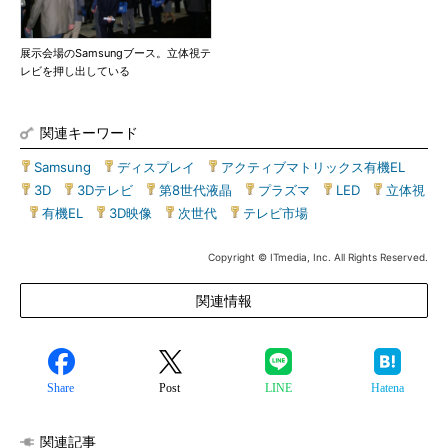
展示会場のSamsungブース。立体視テ
レビを押し出している
関連キーワード
Samsung
|
ディスプレイ
|
アクティブマトリックス有機EL
|
3D
|
3Dテレビ
|
第8世代液晶
|
プラズマ
|
LED
|
立体視
|
有機EL
|
3D映像
|
次世代
|
テレビ市場
Copyright © ITmedia, Inc. All Rights Reserved.
関連情報
Share
Post
LINE
Hatena
関連記事