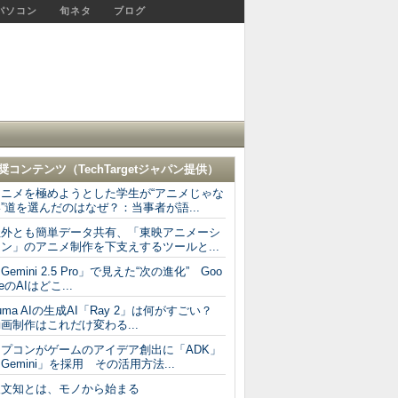
パソコン
旬ネタ
ブログ
奨コンテンツ（
TechTargetジャパン
提供）
アニメを極めようとした学生が“アニメじゃな
”道を選んだのはなぜ？：当事者が語...
社外とも簡単データ共有、「東映アニメーシ
ン」のアニメ制作を下支えするツールと...
Gemini 2.5 Pro」で見えた“次の進化” Goo
leのAIはどこ...
uma AIの生成AI「Ray 2」は何がすごい？
画制作はこれだけ変わる...
カプコンがゲームのアイデア創出に「ADK」
Gemini」を採用 その活用方法...
人文知とは、モノから始まる