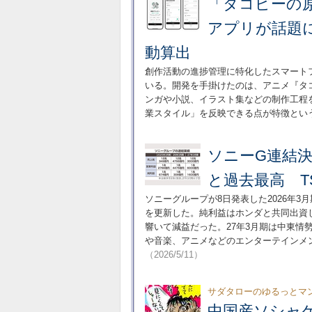
「タコピーの
アプリが話題
動算出
創作活動の進捗管理に特化したスマート
いる。開発を手掛けたのは、アニメ『タ
ンガや小説、イラスト集などの制作工程
業スタイル」を反映できる点が特徴とい
ソニーG連結決
と過去最高 T
ソニーグループが8日発表した2026年
を更新した。純利益はホンダと共同出資
響いて減益だった。27年3月期は中東
や音楽、アニメなどのエンターテインメ
（2026/5/11）
サダタローのゆるっとマ
中国産ソシャ