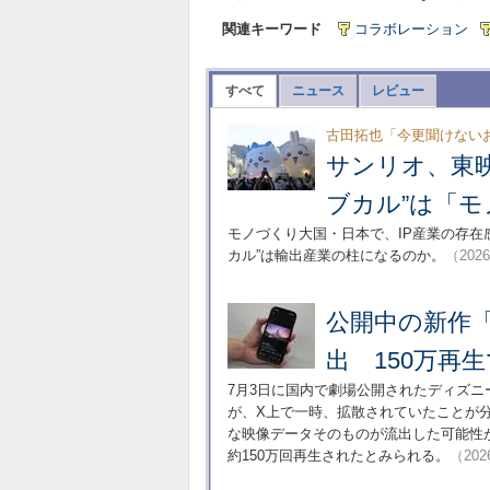
関連キーワード
コラボレーション
すべて
ニュース
レビュー
古田拓也「今更聞けない
サンリオ、東映
ブカル”は「
モノづくり大国・日本で、IP産業の存在
カル”は輸出産業の柱になるのか。
（2026
公開中の新作
出 150万再生
7月3日に国内で劇場公開されたディズニ
が、X上で一時、拡散されていたことが
な映像データそのものが流出した可能性
約150万回再生されたとみられる。
（202