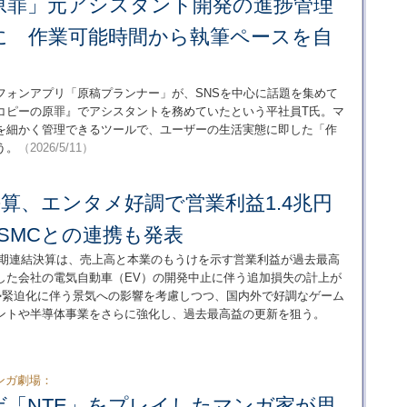
原罪」元アシスタント開発の進捗管理
に 作業可能時間から執筆ペースを自
フォンアプリ「原稿プランナー」が、SNSを中心に話題を集めて
コピーの原罪』でアシスタントを務めていたという平社員T氏。マ
を細かく管理できるツールで、ユーザーの生活実態に即した「作
う。
（2026/5/11）
算、エンタメ好調で営業利益1.4兆円
SMCとの連携も発表
3月期連結決算は、売上高と本業のもうけを示す営業利益が過去最高
した会社の電気自動車（EV）の開発中止に伴う追加損失の計上が
情勢緊迫化に伴う景気への影響を考慮しつつ、国内外で好調なゲーム
ントや半導体事業をさらに強化し、過去最高益の更新を狙う。
ンガ劇場：
ゲ「NTE」をプレイしたマンガ家が思