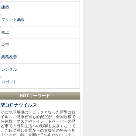
建築
プリント基板
売上
災害
業務改善
レンタル
ロボット
HOTキーワード
新型コロナウイルス
わかに地球規模のトピックとなった新型コロ
ウイルス。健康被害も心配だが、全国規模で
臨時休校、マスクやトイレットペーパーの品
など市民の日常生活への影響も大きくなって
る。これに対し企業からの支援策の発表も相
いでいるが、特に今回は子供向けのコンテン