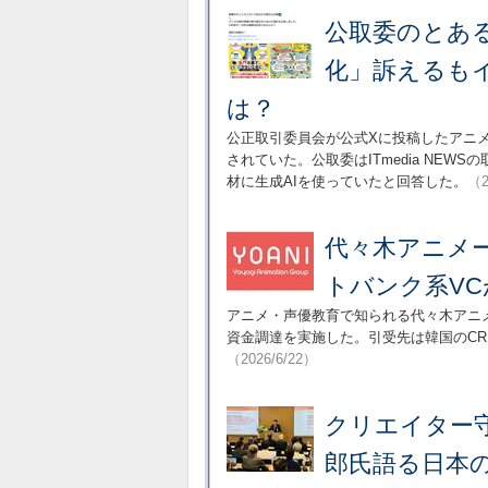
公取委のとあ
化」訴えるも
は？
公正取引委員会が公式Xに投稿したアニメ
されていた。公取委はITmedia NE
材に生成AIを使っていたと回答した。
（2
代々木アニメー
トバンク系VC
アニメ・声優教育で知られる代々木アニ
資金調達を実施した。引受先は韓国のCRIT
（2026/6/22）
クリエイター
郎氏語る日本の