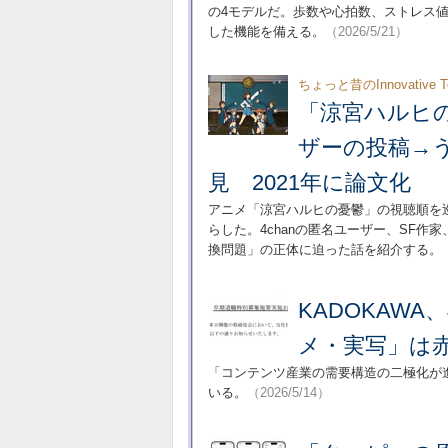
の4モデルだ。歩数や心拍数、ストレス
した機能を備える。
（2026/5/21）
ちょっと昔のInnovative T
「涼宮ハルヒの
ザーの投稿→
見 2021年に論文化
アニメ「涼宮ハルヒの憂鬱」の視聴順を
らした。4chanの匿名ユーザー、SF
換問題」の正体に迫った話を紹介する。
KADOKAW
メ・実写」は
「コンテンツ産業の需要構造の二極化が
いる。
（2026/5/14）