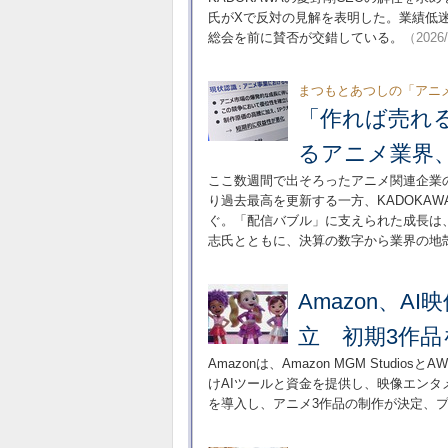
氏がXで反対の見解を表明した。業績低迷
総会を前に賛否が交錯している。
（2026
まつもとあつしの「アニ
「作れば売れ
るアニメ業界、
ここ数週間で出そろったアニメ関連企業
り過去最高を更新する一方、KADOKA
ぐ。「配信バブル」に支えられた成長は
志氏とともに、決算の数字から業界の地
Amazon、AI映
立 初期3作
Amazonは、Amazon MGM Studios
けAIツールと資金を提供し、映像エンタメ制
を導入し、アニメ3作品の制作が決定、