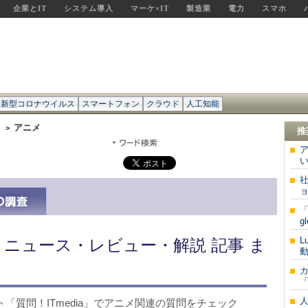
企業とIT
システム導入
マーケ×IT
製造業
電力
スマホ
新型コロナウイルス
スマートフォン
クラウド
人工知能
ア
アニメ
>
推
い
ョ
「
g
L
 ニュース・レビュー・解説 記事 ま
動
「
サイト「質問！ITmedia」でアニメ関連の質問をチェック