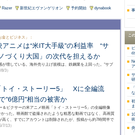
Razer
新世紀エヴァンゲリオン
予約開始
dynabook
こ
お金とビジネス」：
アニメは“米IT大手級”の利益率 “サ
ピ
d
モノづくり大国」の次代を担えるか
N
感が増している。海外売り上げ規模は、鉄鋼業を上回った。“サブ
ア
/8/3）
研
「トイ・ストーリー5」 Xに全編流
な
で”6億円”相当の被害か
ー＆ピクサーの米アニメ映画「トイ・ストーリー5」の全編映像
分かった。映画館で盗撮されたような粗悪な動画ではなく、高画質
が高く、すでにアカウントは削除されたが、投稿から約7時間半で
6/7/13）
「