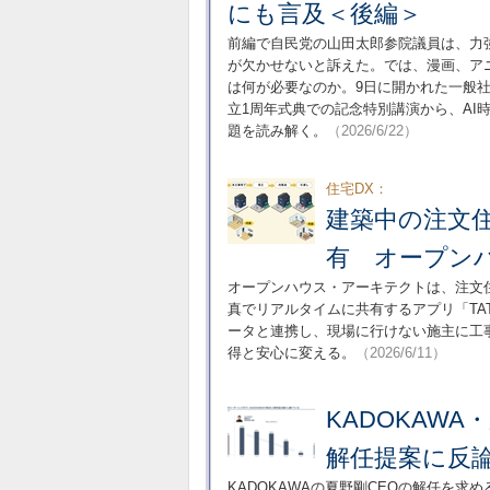
にも言及＜後編＞
前編で自民党の山田太郎参院議員は、力
が欠かせないと訴えた。では、漫画、ア
は何が必要なのか。9日に開かれた一般
立1周年式典での記念特別講演から、AI
題を読み解く。
（2026/6/22）
住宅DX：
建築中の注文
有 オープン
オープンハウス・アーキテクトは、注文
真でリアルタイムに共有するアプリ「TA
ータと連携し、現場に行けない施主に工
得と安心に変える。
（2026/6/11）
KADOKAWA
解任提案に反
KADOKAWAの夏野剛CEOの解任を