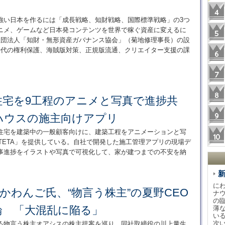
強い日本を作るには「成長戦略、知財戦略、国際標準戦略」の3つ
ニメ、ゲームなど日本発コンテンツを世界で稼ぐ資産に変えるに
社団法人「知財・無形資産ガバナンス協会」（菊地修理事長）の設
時代の権利保護、海賊版対策、正規版流通、クリエイター支援の課
住宅を9工程のアニメと写真で進捗共
ハウスの施主向けアプリ
住宅を建築中の一般顧客向けに、建築工程をアニメーションと写
TETA」を提供している。自社で開発した施工管理アプリの現場デ
事進捗をイラストや写真で可視化して、家が建つまでの不安を納
に
・かわんご氏、“物言う株主”の夏野CEO
ナ
の
論 「大混乱に陥る」
薄
い
次
求める物言う株主オアシスの株主提案を巡り、同社取締役の川上量生