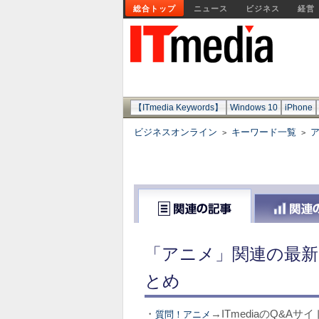
総合トップ
ニュース
ビジネス
経営
【ITmedia Keywords】
Windows 10
iPhone
ビジネスオンライン
キーワード一覧
>
>
「アニメ」関連の最新
とめ
・
→ITmediaのQ&A
質問！アニメ