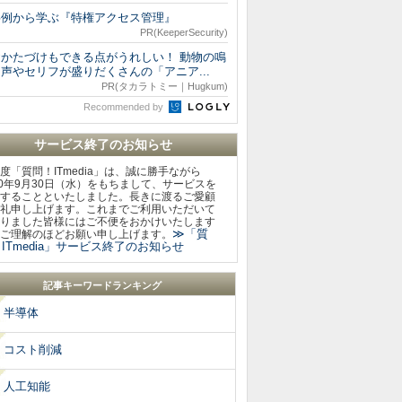
事例から学ぶ『特権アクセス管理』
PR(KeeperSecurity)
おかたづけもできる点がうれしい！ 動物の鳴
声やセリフが盛りだくさんの「アニア...
PR(タカラトミー｜Hugkum)
Recommended by
サービス終了のお知らせ
度「質問！ITmedia」は、誠に勝手ながら
20年9月30日（水）をもちまして、サービスを
することといたしました。長きに渡るご愛顧
礼申し上げます。これまでご利用いただいて
りました皆様にはご不便をおかけいたします
≫「質
ご理解のほどお願い申し上げます。
ITmedia」サービス終了のお知らせ
記事キーワードランキング
半導体
コスト削減
人工知能