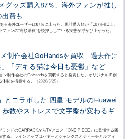
メグッズ購入87％、海外ファンが推し
の出費も
ある海外ユーザーは87％に上った。累計購入額が「10万円以上」
ファンの“高額消費”を後押ししている実態が浮かび上がった。
ニメ制作会社GoHandsを買収 過去作に
共」「デキる猫は今日も憂鬱」など
メーション制作会社のGoHandsを買収すると発表した。オリジナルIP創
る体制を構築する。
（2026/5/25）
CE」とコラボした“四皇”モデルのHuawei
 歩数やストレスで文字盤が変わるギ
ンドのGARRACKからTVアニメ「ONE PIECE」に登場する四
売する。ラインアップはバギーとシャンクスとティーチとルフィ