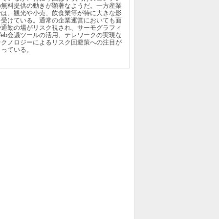
の無料提供の動きが顕著なようだ。一方産業
では、観光や小売、飲食業等が特に大きな影
を受けている。通常の企業運営においても面
や通勤の場がリスク視され、サーモグラフィ
Web会議ツールの活用、テレワークの実現な
テクノロジーによるリスク回避策への注目が
まっている。