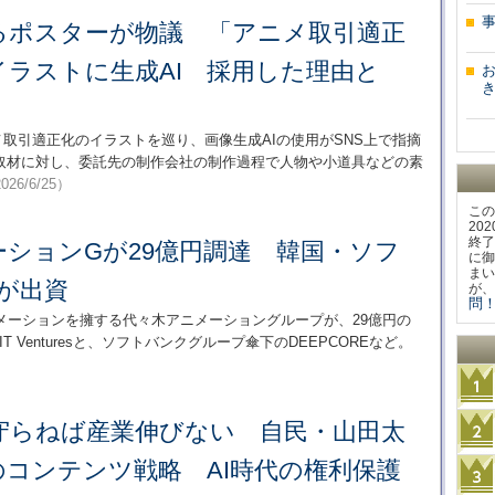
るポスターが物議 「アニメ取引適正
イラストに生成AI 採用した理由と
き
取引適正化のイラストを巡り、画像生成AIの使用がSNS上で指摘
WSの取材に対し、委託先の制作会社の制作過程で人物や小道具などの素
026/6/25）
この
20
終了
ションGが29億円調達 韓国・ソフ
に御
まい
が出資
が、
問！
メーションを擁する代々木アニメーショングループが、29億円の
 Venturesと、ソフトバンクグループ傘下のDEEPCOREなど。
守らねば産業伸びない 自民・山田太
コンテンツ戦略 AI時代の権利保護