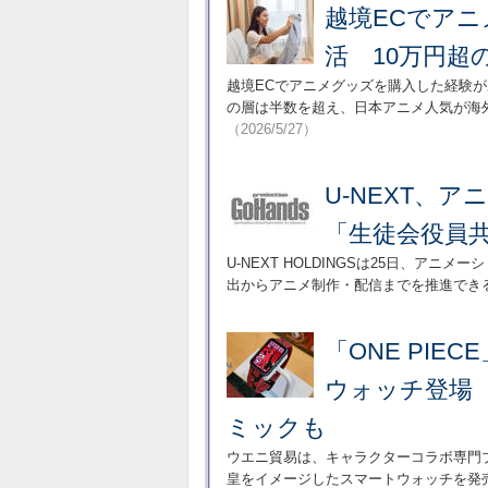
越境ECでアニ
活 10万円超
越境ECでアニメグッズを購入した経験が
の層は半数を超え、日本アニメ人気が海外
（2026/5/27）
U-NEXT、ア
「生徒会役員
U-NEXT HOLDINGSは25日、アニ
出からアニメ制作・配信までを推進でき
「ONE PIE
ウォッチ登場
ミックも
ウエニ貿易は、キャラクターコラボ専門ブラ
皇をイメージしたスマートウォッチを発