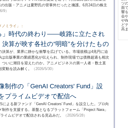
ツ
の出版・アニメは夏野氏の管掌外だったと擁護。6月24日の株主
面
/6/9）
響
会
や
ど
メノミライ」：
高
る」時代の終わり――岐路に立たされ
決算が映す各社の“明暗”を分けたもの
の決算が、業界に静かな衝撃を広げている。市場規模は4兆円に迫
WAは出版事業の業績悪化が伝えられ、制作現場では債務超過も相次
、ついに潮目を迎えたのか。アニメビジネスの第一人者・数土直
殻変動を読み解く。
（2026/5/30）
像制作の「GenAI Creators' Fund」設
品をプライムビデオで配信へ
とAWSによる新ファンド「GenAI Creators' Fund」を設立した。プロ向
作を支援する。基盤となるプラットフォーム「Project Nara」
プライムビデオで配信される見込みだ。
（2026/5/28）