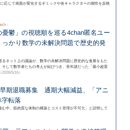
値に応じて画面が変化するギミックや各キャラクターの個性を反映
ech：
憂鬱」の視聴順を巡る4chan匿名ユー
うっかり数学の未解決問題で歴史的発
巡るネット上の議論が、数学の未解決問題に歴史的な進展をもた
作家、そして数学者たちの考えが結びつき、長年謎だった「最小超置
（2026/5/16）
A、早期退職募集 通期大幅減益、「アニ
赤字転落
進む中、筋肉質な体制の構築とコスト管理が不可欠」と説明して