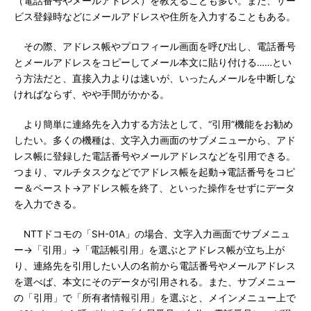
（電話番号やメールアドレス）を教えることも多い。また、サー
ビス登録時などにメールアドレスや住所を入力することもある。
その際、アドレス帳やプロフィール画面を呼び出し、電話番号
とメールアドレスをコピーしてメール本文に貼り付ける……とい
う方法だと、直接入力よりは速いが、いったんメールを中断しな
ければならず、やや手間がかかる。
より簡単に連絡先を入力する方法として、“引用”機能をお勧め
したい。多くの機種は、文字入力画面のサブメニューから、アド
レス帳に登録した電話番号やメールアドレスなどを引用できる。
つまり、マルチタスクなどでアドレス帳を起動→電話番号をコピ
ー＆ペースト→アドレス帳を終了、といった操作をせずにデータ
を入力できる。
NTTドコモの「SH-01A」の場合、文字入力画面でサブメニュ
ー→「引用」→「電話帳引用」を選ぶとアドレス帳が立ち上が
り、連絡先を引用したい人の名前から電話番号やメールアドレス
を選べば、本文にそのデータが引用される。また、サブメニュー
の「引用」で「所有者情報引用」を選ぶと、メインメニュー上で