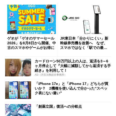
ゲオが「ゲオのサマーセール
JR東日本「分かりにくい」新
2026」を8月8日から開催、中
幹線券売機を改善へ なぜ、
古のスマホやゲームがお得に
スマホではなく「駅での最短
1分購入」を実現？
カードローン50万円以上の人は、返済を3～6
ヶ月停止して『大幅に減額してから返済する手
続き』を利用して！
AD（渋谷法務総合事務所）
「iPhone 17e」と「iPhone 17」どちらが買
いか？ 2機種を使い込んで分かった“スペッ
ク表にない違い”
「創薬立国」復活への分岐点