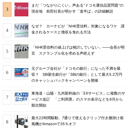
まだ「つながりにくい」声ある“ドコモ通信品質問題”の
現在地 前田社長が明かす「道半ば」の詳細解説
なぜ？ カーナビが「NHK受信料」対象になるワケ 課
金されるケースと徴収を免れる方法
「NHK受信料の値上げは検討していない」――会長が明
言 スクランブル化を求める声絶えず
元グループ会社が「ドコモの銀行」になった不満を吸
収？ SBI新生銀行が「SBIの銀行」として最大5.2万円
のキャッシュバックキャンペーンを開催
東海道・山陽・九州新幹線の「EXサービス」に複数のサ
ービス改訂 「ご利用票」のスマホ表示などを9月から
順次開始
最大22時間駆動、7通りで使えるクリップ付き腰掛け扇
風機がAmazonで35％オフ