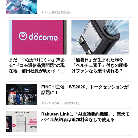
AD（三菱総合研究所）
まだ「つながりにくい」声あ
「酷暑日」が生まれた昨今
る“ドコモ通信品質問題”の現
「ペルチェ素子」付きの腰掛
在地 前田社長が明かす「道
けファンなら乗り切れる？
半ば」の詳細解説
FINCHI主催「IVS2026」トークセッションが
話題に！
AD（FINCHI on GOETHE）
Rakuten Linkに「AI通話要約機能」、楽天モ
バイル契約者は追加料金なしで使える