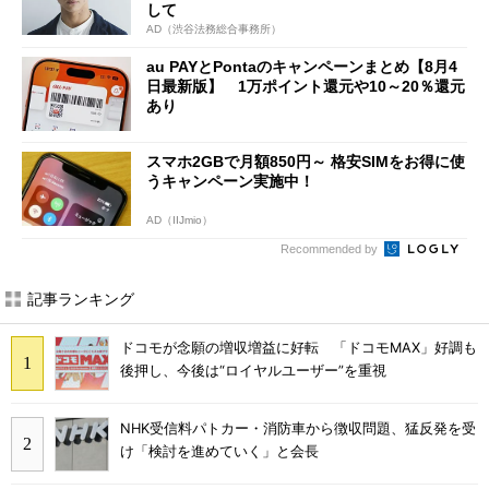
して
AD（渋谷法務総合事務所）
au PAYとPontaのキャンペーンまとめ【8月4
日最新版】 1万ポイント還元や10～20％還元
あり
スマホ2GBで月額850円～ 格安SIMをお得に使
うキャンペーン実施中！
AD（IIJmio）
Recommended by
記事ランキング
ドコモが念願の増収増益に好転 「ドコモMAX」好調も
後押し、今後は“ロイヤルユーザー”を重視
NHK受信料パトカー・消防車から徴収問題、猛反発を受
け「検討を進めていく」と会長