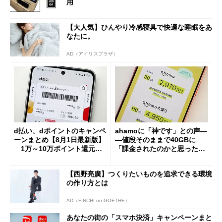
用
【大人気】ひんやり冷感寝具で快適な睡眠をあ
なたに。
AD（アイリスプラザ）
d払い、dポイントのキャンペ
ahamoに「神です」との声―
ーンまとめ【8月1日最新版】
―値段そのままで40GBに
1万～10万ポイント還元の
「課金されたのかと思った」
施策がめじろ押し
と戸惑いも
【西野亮廣】つくりたいものを追求できる環境
の作り方とは
AD（FINCHI on GOETHE）
あなたの街の「スマホ決済」キャンペーンまと