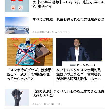
め【2026年8月版】～PayPay、d払い、au PA
Y、楽天ペイ
すべてが絶景、収益も得られるその仕組みとは
AD（COCO VILLA on GOETHE）
「スマホ冷却グッズ」は効果
ソフトバンクのスマホ契約数
ある？ 炎天下で3製品を使
減はいつ止まる？ 宮川社長
って分かったこと
が反転の時期を語る ホッピ
ング対策は「真剣にやりすぎ
た」
【西野亮廣】つくりたいものを追求できる環境
の作り方とは
AD（FINCHI on GOETHE）