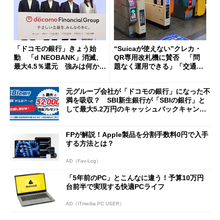
「ドコモの銀行」きょう始
“Suicaが使えない”クレカ・
動 「d NEOBANK」消滅、
QR専用改札機に賛否 「問
最大4.5％還元 強みは何か解
題なく運用できる」「交通系I
説
Cの方がスムーズ」
元グループ会社が「ドコモの銀行」になった不
満を吸収？ SBI新生銀行が「SBIの銀行」と
して最大5.2万円のキャッシュバックキャンペ
ーンを開催
FPが解説！Apple製品を分割手数料0円で入手
する方法とは？
AD（Fav-Log）
「5年前のPC」とこんなに違う！予算10万円
台前半で実現する快適PCライフ
AD（ITmedia PC USER）