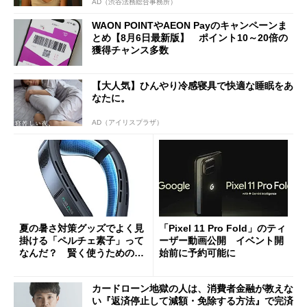
AD（渋谷法務総合事務所）
WAON POINTやAEON Payのキャンペーンま
とめ【8月6日最新版】 ポイント10～20倍の
獲得チャンス多数
【大人気】ひんやり冷感寝具で快適な睡眠をあ
なたに。
AD（アイリスプラザ）
夏の暑さ対策グッズでよく見
「Pixel 11 Pro Fold」のティ
掛ける「ペルチェ素子」って
ーザー動画公開 イベント開
なんだ？ 賢く使うための注
始前に予約可能に
意点も
カードローン地獄の人は、消費者金融が教えな
い『返済停止して減額・免除する方法』で完済