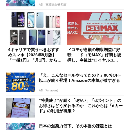
AD（三菱総合研究所）
4キャリアで買うべきおすす
ドコモが念願の増収増益に好
めスマホ【2026年8月版】
転 「ドコモMAX」好調も後
「一括1円」「月1円」からお
押し、今後は“ロイヤルユー
得なiPhone／Pixel／Galaxy
ザー”を重視
まで
「え、こんなセールやってたの？」80％OFF
以上が続々登場！Amazonの本気が凄すぎる
AD（Amazon）
“特典終了”が続く「d払い」「dポイント」の
お得さはどう変わるのか これからは「dカー
ド」の利用が得策？
日本の創薬力低下、その本当の課題とは