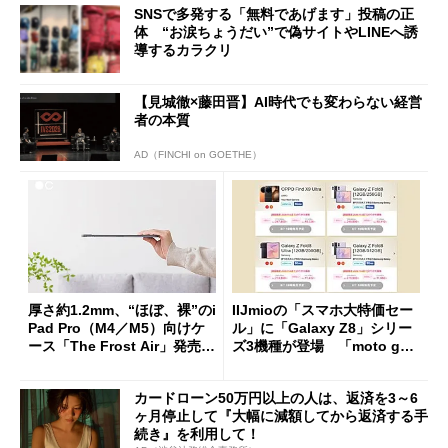
SNSで多発する「無料であげます」投稿の正
体 “お涙ちょうだい”で偽サイトやLINEへ誘
導するカラクリ
【見城徹×藤田晋】AI時代でも変わらない経営
者の本質
AD（FINCHI on GOETHE）
厚さ約1.2mm、“ほぼ、裸”のi
IIJmioの「スマホ大特価セー
Pad Pro（M4／M5）向けケ
ル」に「Galaxy Z8」シリー
ース「The Frost Air」発売
ズ3機種が登場 「moto g37
ケースフィニットから
j」や「OPPO Find X9 Ultr
a」も
カードローン50万円以上の人は、返済を3～6
ヶ月停止して『大幅に減額してから返済する手
続き』を利用して！