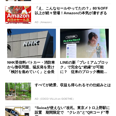
「え、こんなセールやってたの？」80％OFF
以上が続々登場！Amazonの本気が凄すぎる
AD（Amazon）
NHK受信料パトカー・消防車
LINEの新「プレミアムブロッ
から徴収問題、猛反発を受け
ク」で完全な“絶縁”が可能
「検討を進めていく」と会長
に？ 従来のブロック機能と
の決定的な違い
すべてが絶景、収益も得られるその仕組みとは
AD（COCO VILLA on GOETHE）
“Suicaが使えない”改札、東京メトロ上野駅に
設置 期間限定で “クレカ”と“QRコード”専