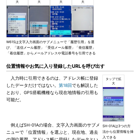
W61Sは文字入力画面のサブメニューで「履歴引用」を選
び、「送信メール履歴」「受信メール履歴」「発信履歴」
「着信履歴」からメールアドレスや電話番号を引用できる
位置情報やお気に入り登録したURLを呼び出す
入力時に引用できるのは、アドレス帳に登録
したデータだけではない。
第18回
でも解説した
とおり、GPS搭載機種なら現在地情報の引用も
可能だ。
例えばSH-01Aの場合、文字入力画面のサブメ
SH-01Aは3つの方
法から位置情報を挿
ニューで「位置情報」を選ぶと、現在地、過去
入できる
の測位履歴、アドレス帳に登録したデータとい