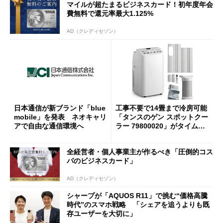
マイルが超たまるビジネスカード！初年度年会
費無料で還元率最大1.125%
AD（クレディセゾン）
日本通信が新ブランド「blue
工事不要で14畳まで冷房可能
mobile」を発表 ネオキャリ
「タンスのゲン スポットクー
アで自由な通信環境へ
ラー 79800020」がタイムセ
ールで10％オフの5万3999円
に
全経営者・個人事業主が作るべき「圧倒的コス
パのビジネスカード」
AD（クレディセゾン）
シャープが「AQUOS R11」で挑む“価格高騰
時代”のスマホ戦略 「シェアを追うよりも既
存ユーザーを大切に」