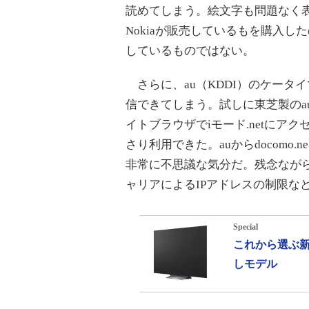
読めてしまう。絵文字も問題なく表
Nokiaが販売しているもを購入し
しているものではない。
さらに、au（KDDI）のケータ
信できてしまう。試しに東芝製のau端末
イトブラウザでiモード.netにア
さり利用できた。auからdocomo
非常に不思議な気分だ。残念なが
ャリアによるIPアドレスの制限な
Special
これから選ぶ新
しモデル