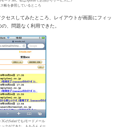
モード.net。右はSportioでお預かりサービスにア
レス帳を参照しているところ
ariでアクセスしてみたところ、レイアウトが画面にフィッ
のの、問題なく利用できた。
ne 3GのSafariでもiモードメール
ェックができた。もちろんメー