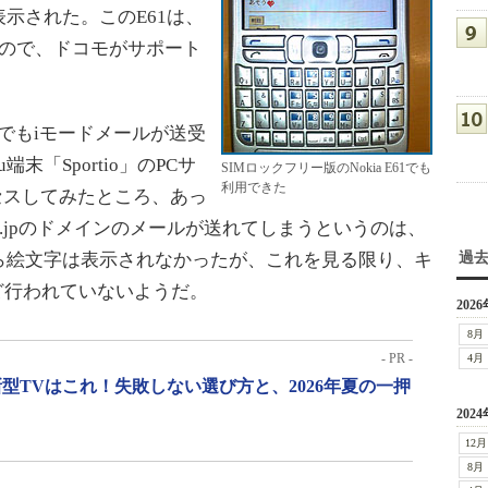
示された。このE61は、
たので、ドコモがサポート
イでもiモードメールが送受
「Sportio」のPCサ
SIMロックフリー版のNokia E61でも
利用できた
クセスしてみたところ、あっ
.ne.jpのドメインのメールが送れてしまうというのは、
ら絵文字は表示されなかったが、これを見る限り、キ
過
ど行われていないようだ。
2026
8月
- PR -
4月
型TVはこれ！失敗しない選び方と、2026年夏の一押
2024
12月
8月