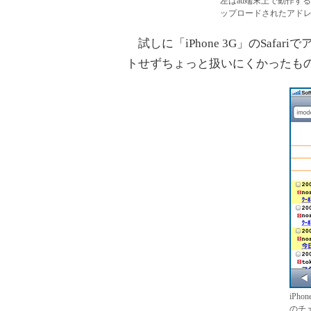
左はau端末上で動作するi
ップロードされたアド
試しに「iPhone 3G」のSaf
トせずちょっと扱いにくかったも
iPho
のチ