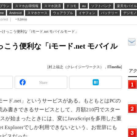
プラン
スマホお得情報
スマホ決済
ドコモ
ソフトバンク
楽天モバイル
au
スマホケース
ウェアラブル
イヤフォン
バッテリー
デジモノ
ne
Android
sored ｜
IIJmio
──けっこう便利な「iモード.net モバイルモード」
けっこう便利な「iモード.net モバイル
[村上福之（クレイジーワークス），
ITmedia
]
アク
Share
ード.net」というサービスがある。もともとはPCの
を読み書きできるサービスとして、月額210円でスター
スが始まったときには、変にJavaScriptを多用した重
et Explorerでしか利用できないという、お世辞にも
ービスだった。