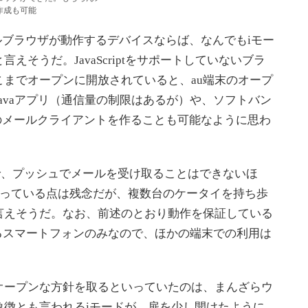
作成も可能
フルブラウザが動作するデバイスならば、なんでもiモー
えそうだ。JavaScriptをサポートしていないブラ
までオープンに開放されていると、au端末のオープ
avaアプリ（通信量の制限はあるが）や、ソフトバン
のメールクライアントを作ることも可能なように思わ
ので、プッシュでメールを受け取ることはできないほ
なっている点は残念だが、複数台のケータイを持ち歩
言えそうだ。なお、前述のとおり動作を保証している
るスマートフォンのみなので、ほかの端末での利用は
ープンな方針を取るといっていたのは、まんざらウ
象徴とも言われるiモードが、扉を少し開けたように