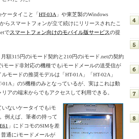
leケータイこと「
HT-03A
」や東芝製のWindows
からスマートフォンが立て続けにリリースされたこ
etで
スマートフォン向けのモバイル版サービス
の提
額315円のiモード契約と210円のiモード.netの契約
iモード非対応の機種でもiモードメールの送受信が
モードの推奨モデルは「HT-01A」「HT-02A」
old」「T-01A」の5機種のみとなっているが、実はこれは動
ャリアの端末からでもアクセスして利用できる。
いないケータイでもiモ
だ。例えば、筆者の持って
 E61
」にドコモのSIMを差
ば、普通にiモードメールが