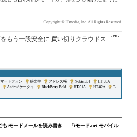
Copyright © ITmedia, Inc. All Rights Reserved.
- PR -
をもう一段安全に 買い切りクラウドス
スマートフォン
|
絵文字
|
アドレス帳
|
Nokia E61
|
HT-03A
|
|
Androidケータイ
|
BlackBerry Bold
|
HT-01A
|
HT-02A
|
T-
もiモードメールを読み書き──「iモード.net モバイル