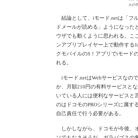
ルの
結論として、iモード.netは「
ドメールが読める」ようになったと言
ウザでも動くように思われる。ここ
ンアプリプレイヤー上で動作するJ
クモバイルのS！アプリでiモード
れる。
iモード.netはWebサービスな
か、月額210円の有料サービスと
いている人には便利なサービスと
のはドコモのPROシリーズに属す
自己責任で行う必要がある。
しかしながら、ドコモが今後、オ
ソでもなさそうだ。ガラパゴスの