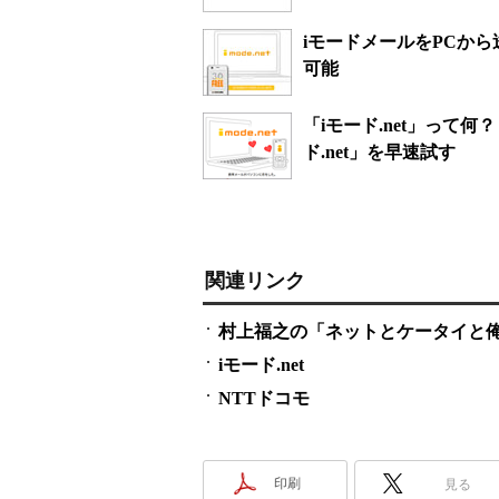
iモードメールをPCから
可能
「iモード.net」って
ド.net」を早速試す
関連リンク
村上福之の「ネットとケータイと俺様
iモード.net
NTTドコモ
印刷
見る