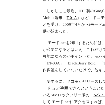
しかしここ最近、HTC製のGoog
Mobile端末「
T-01A
」など、ドコモ
とを受け、2009年4月からiモード.n
供が始まった。
iモード.netを利用するためには、月
が必要になるとはいえ、これだけで
可能になるのがポイントだ。モバイル
「HT-03A」「BlackBerry B
作保証をしていないだけで、他キ
要するに、ドコモがリリースして
ード.netが利用できるということ
いるSIMロックフリー版の「
Nokia
してiモード.netにアクセスすれ