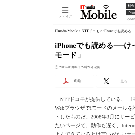
料金
iPho
メディア
Spon
ITmedia Mobile
>
NTTドコモ
>
iPhoneでも読める
iPhoneでも読める──
モード」
2009年09月04日 22時24分 公開
印刷
見る
NTTドコモが提供している、「iモ
Webブラウザでiモードのメール
トしたものだ。2008年3月にサービ
たいページで、動作も遅く、Intern
よくできているとは言いがたいサ