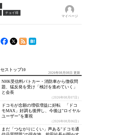
チョイ得
マイページ
セストップ10
2026年08月08日 更新
NHK受信料パトカー・消防車から徴収問
題、猛反発を受け「検討を進めていく」
と会長
（2026年08月07日）
ドコモが念願の増収増益に好転 「ドコ
モMAX」好調も後押し、今後は“ロイヤル
ユーザー”を重視
（2026年08月06日）
まだ「つながりにくい」声ある“ドコモ通
信品質問題”の現在地 前田社長が明かす