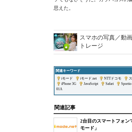
思えた。
スマホの写真／動画
トレージ
関連キーワード
iモード
|
iモード.net
|
NTTドコモ
|
iPhone 3G
|
JavaScript
|
Safari
|
Sportio
01A
関連記事
2台目のスマートフォンで
モード」