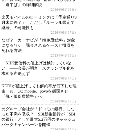
「道半ば」の詳細解説
（2026年08月06日）
楽天モバイルのローミングは「予定通り9
月末に終了」 ただし「ルーラル限定で
継続」の可能性も
（2026年08月07日）
なぜ？ カーナビが「NHK受信料」対象
になるワケ 課金されるケースと徴収を
免れる方法
（2025年04月15日）
「NHK受信料の値上げは検討していな
い」――会長が明言 スクランブル化を
求める声絶えず
（2026年08月07日）
KDDIが値上げしても解約率が低下した理
由 au、UQ mobile、povoを循環させ
「脱・販促費競争」へ
（2026年08月07日）
元グループ会社が「ドコモの銀行」にな
った不満を吸収？ SBI新生銀行が「SBI
の銀行」として最大5.2万円のキャッシュ
バックキャンペーンを開催
（2026年08月05日）