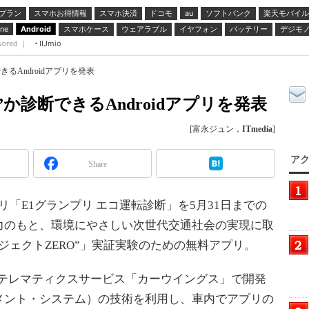
プラン
スマホお得情報
スマホ決済
ドコモ
ソフトバンク
楽天モバイル
au
スマホケース
ウェアラブル
イヤフォン
バッテリー
デジモ
ne
Android
sored ｜
IIJmio
るAndroidアプリを発表
か診断できるAndroidアプリを発表
[富永ジュン，
ITmedia
]
アク
Share
プリ「E1グランプリ エコ運転診断」を5月31日までの
力のもと、環境にやさしい次世代交通社会の実現に取
ジェクトZERO”」実証実験のための無料アプリ。
、テレマティクスサービス「カーウイングス」で開発
メント・システム）の技術を利用し、車内でアプリの