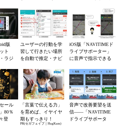
nの本気が
ライブサポーター」
ント」キャンペーン
を提供
を開催
oid版
ユーザーの行動を学
iOS版「NAVITIMEド
ネット
習して行きたい場所
ライブサポーター」
・ラジ
を自動で推定・ナビ
に音声で指示できる
追加
する「アシストナ
「ボイスコントロー
ビ」
ル」機能が追加
セール
「言葉で伝える力」
音声で改善要望を送
」80％
を育めば、イヤイヤ
信――「NAVITIME
々登
期もすっきり！
ドライブサポータ
PR(セガフェイブ｜HugKum)
nの本気が
「アンパンマン こと
ー」の「ルート指