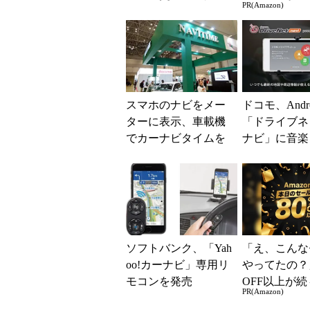
PR(Amazon)
の表示機能が追加
場！Amazo
凄すぎる
スマホのナビをメー
ドコモ、Andr
ターに表示、車載機
「ドライブ
でカーナビタイムを
ナビ」に音楽
利用――ナビタイム
オ再生機能を
がテレマティクスサ
ービスを紹...
ソフトバンク、「Yah
「え、こんな
oo!カーナビ」専用リ
やってたの？
モコンを発売
OFF以上が続
PR(Amazon)
場！Amazo