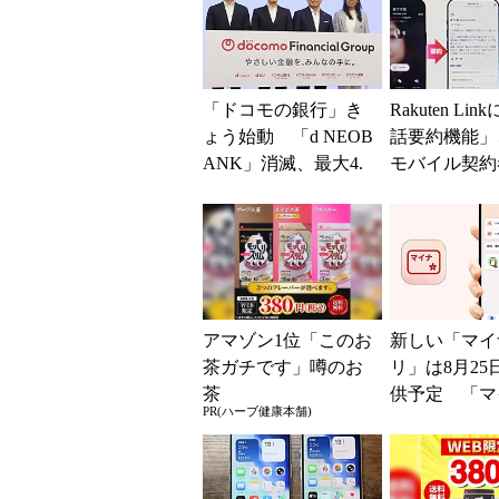
「ドコモの銀行」き
Rakuten Lin
ょう始動 「d NEOB
話要約機能」
ANK」消滅、最大4.
モバイル契約
5％還元 強みは何か
加料金なしで
解説
アマゾン1位「このお
新しい「マイ
茶ガチです」噂のお
リ」は8月25
茶
供予定 「マ
PR(ハーブ健康本舗)
ータル」アプ
ップデートと