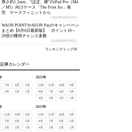
厚さ約1.2mm、“ほぼ、裸”のiPad Pro（M4
／M5）向けケース「The Frost Air」発
売 ケースフィニットから
（2026年08月05日）
WAON POINTやAEON Payのキャンペーン
まとめ【8月6日最新版】 ポイント10～
20倍の獲得チャンス多数
（2026年08月06日）
ランキングトップ30
去記事カレンダー
年
2025年
7月
6月
5月
12月
11月
10月
9月
3月
2月
1月
8月
7月
6月
5月
4月
3月
2月
1月
年
2023年
11月
10月
9月
12月
11月
10月
9月
7月
6月
5月
8月
7月
6月
5月
3月
2月
1月
4月
3月
2月
1月