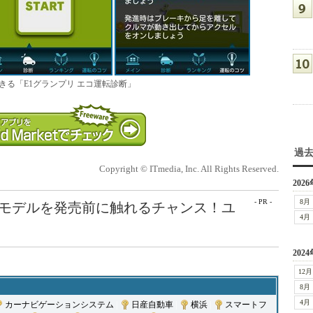
る「E1グランプリ エコ運転診断」
過
Copyright © ITmedia, Inc. All Rights Reserved.
2026
- PR -
8月
最新モデルを発売前に触れるチャンス！ユ
4月
2024
12月
8月
4月
カーナビゲーションシステム
|
日産自動車
|
横浜
|
スマートフ