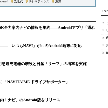
crosoft
|
次世代
|
テレマティクス
|
渋滞
Fee
OK全力案内ナビの情報を集約――Androidアプリ「通れ
―「いつもNAVI」がauのAndroid端末に対応
用急速充電器の増設と日産「リーフ」の増車を実施
に 「NAVITAIME ドライブサポーター」
！ナビ」のAndroid版をリリース