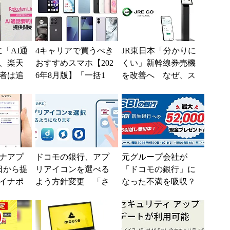
kに「AI通
4キャリアで買うべき
JR東日本「分かりに
、楽天
おすすめスマホ【202
くい」新幹線券売機
者は追
6年8月版】「一括1
を改善へ なぜ、ス
使える
円」「月1円」からお
マホではなく「駅で
得なiPhone／...
の最短1分購入」を実
現？
ナアプ
ドコモの銀行、アプ
元グループ会社が
日から提
リアイコンを選べる
「ドコモの銀行」に
イナポ
よう方針変更 「さ
なった不満を吸収？
リのア
まざまなご意見・ご
SBI新生銀行が「S
して
要望を踏まえ」
BIの銀行」として最
大5....