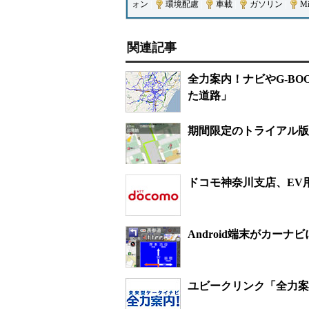
ォン
|
環境配慮
|
車載
|
ガソリン
|
Mi
関連記事
全力案内！ナビやG-BO
た道路」
期間限定のトライアル版―
ドコモ神奈川支店、EV
Android端末がカーナビ
ユビークリンク「全力案内