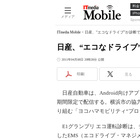
料金
iPho
メディア
Spon
ITmedia Mobile
>
日産、“エコなドライブ”か診断でき
日産、“エコなドライブ”
2011年04月08日 20時28分 公開
印刷
見る
日産自動車は、Android向けア
期間限定で配信する。横浜市の協
り組む「ヨコハマモビリティ“プロ
E1グランプリ エコ運転診断は
したEMS（エコドライブ・マネジ