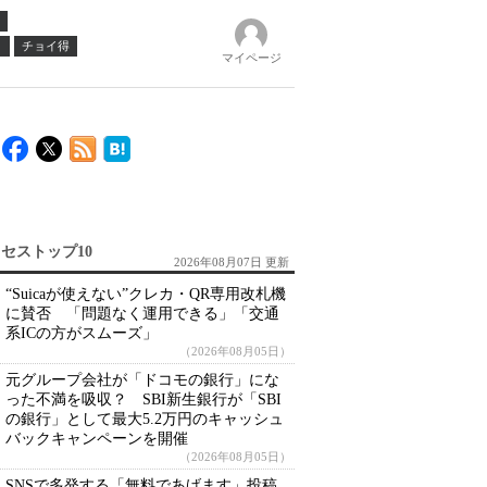
ノ
チョイ得
マイページ
セストップ10
2026年08月07日 更新
“Suicaが使えない”クレカ・QR専用改札機
に賛否 「問題なく運用できる」「交通
系ICの方がスムーズ」
（2026年08月05日）
元グループ会社が「ドコモの銀行」にな
った不満を吸収？ SBI新生銀行が「SBI
の銀行」として最大5.2万円のキャッシュ
バックキャンペーンを開催
（2026年08月05日）
SNSで多発する「無料であげます」投稿