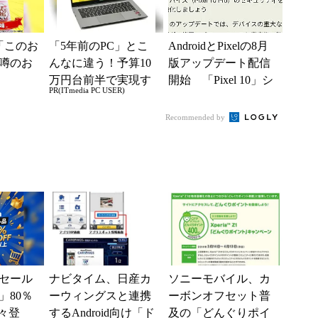
「このお
「5年前のPC」とこ
AndroidとPixelの8月
噂のお
んなに違う！予算10
版アップデート配信
万円台前半で実現す
開始 「Pixel 10」シ
PR(ITmedia PC USER)
る快適PCライフ
リーズのタッチ不具
合修...
Recommended by
セール
ナビタイム、日産カ
ソニーモバイル、カ
」80％
ーウィングスと連携
ーボンオフセット普
々登
するAndroid向け「ド
及の「どんぐりポイ