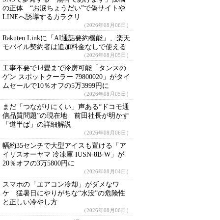
の正体 “お涙ちょうだい”で偽サイトや
LINEへ誘導するカラクリ
（2026年08月06日）
Rakuten Linkに「AI通話要約機能」、楽天
モバイル契約者は追加料金なしで使える
（2026年08月05日）
工事不要で14畳まで冷房可能「タンスの
ゲン スポットクーラー 79800020」がタイ
ムセールで10％オフの5万3999円に
（2026年08月05日）
まだ「つながりにくい」声ある“ドコモ通
信品質問題”の現在地 前田社長が明かす
「道半ば」の詳細解説
（2026年08月06日）
幅約35センチで大型アイスも置ける「ア
イリスオーヤマ 冷凍庫 IUSN-8B-W」が
20％オフの3万5800円に
（2026年08月04日）
スマホの「エアコン冷却」がダメなワ
ケ 猛暑日にやりがちな“水没”の危険性
と正しい冷やし方
（2026年08月06日）