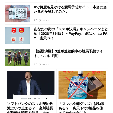
Xで何度も見かける競馬予想サイト、本当に当
たるのか試してみた。
AD（ルーツ）
あなたの街の「スマホ決済」キャンペーンまと
め【2026年8月版】～PayPay、d払い、au PA
Y、楽天ペイ
【話題沸騰】3連単連続的中の競馬予想サイ
ト、ついに判明
AD（ルーツ）
ソフトバンクのスマホ契約数
「スマホ冷却グッズ」は効果
減はいつ止まる？ 宮川社長
ある？ 炎天下で3製品を使
が反転の時期を語る ホッピ
って分かったこと