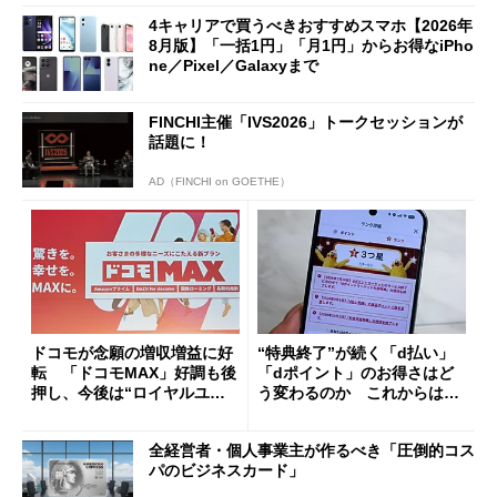
4キャリアで買うべきおすすめスマホ【2026年
8月版】「一括1円」「月1円」からお得なiPho
ne／Pixel／Galaxyまで
FINCHI主催「IVS2026」トークセッションが
話題に！
AD（FINCHI on GOETHE）
ドコモが念願の増収増益に好
“特典終了”が続く「d払い」
転 「ドコモMAX」好調も後
「dポイント」のお得さはど
押し、今後は“ロイヤルユー
う変わるのか これからは
ザー”を重視
「dカード」の利用が得策？
全経営者・個人事業主が作るべき「圧倒的コス
パのビジネスカード」