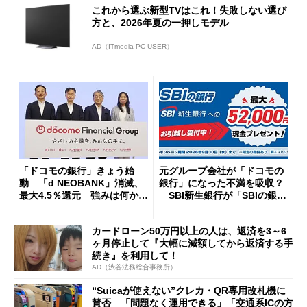
これから選ぶ新型TVはこれ！失敗しない選び
方と、2026年夏の一押しモデル
AD（ITmedia PC USER）
「ドコモの銀行」きょう始
元グループ会社が「ドコモの
動 「d NEOBANK」消滅、
銀行」になった不満を吸収？
最大4.5％還元 強みは何か解
SBI新生銀行が「SBIの銀
説
行」として最大5.2万円のキャ
ッシュバックキャンペーンを
カードローン50万円以上の人は、返済を3～6
開催
ヶ月停止して『大幅に減額してから返済する手
続き』を利用して！
AD（渋谷法務総合事務所）
“Suicaが使えない”クレカ・QR専用改札機に
賛否 「問題なく運用できる」「交通系ICの方