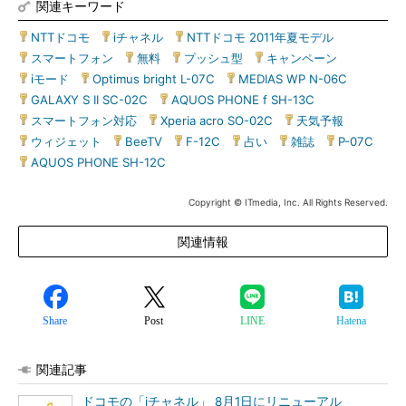
関連キーワード
NTTドコモ
|
iチャネル
|
NTTドコモ 2011年夏モデル
|
スマートフォン
|
無料
|
プッシュ型
|
キャンペーン
|
iモード
|
Optimus bright L-07C
|
MEDIAS WP N-06C
|
GALAXY S II SC-02C
|
AQUOS PHONE f SH-13C
|
スマートフォン対応
|
Xperia acro SO-02C
|
天気予報
|
ウィジェット
|
BeeTV
|
F-12C
|
占い
|
雑誌
|
P-07C
|
AQUOS PHONE SH-12C
Copyright © ITmedia, Inc. All Rights Reserved.
関連情報
Share
Post
LINE
Hatena
関連記事
ドコモの「iチャネル」 8月1日にリニューアル