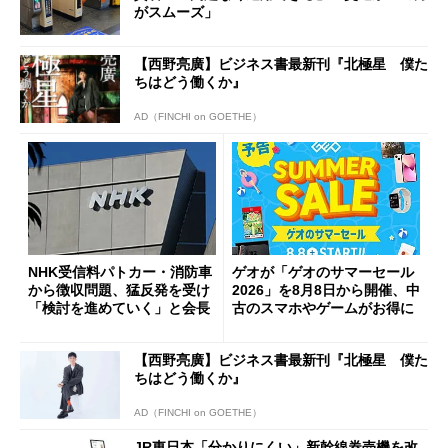
がスムーズ」
【西野亮廣】ビジネス書最新刊『北極星 僕た
ちはどう働くか』
AD（FINCHI on GOETHE）
NHK受信料パトカー・消防車
ゲオが「ゲオのサマーセール
から徴収問題、猛反発を受け
2026」を8月8日から開催、中
「検討を進めていく」と会長
古のスマホやゲームがお得に
【西野亮廣】ビジネス書最新刊『北極星 僕た
ちはどう働くか』
AD（FINCHI on GOETHE）
JR東日本「分かりにくい」新幹線券売機を改