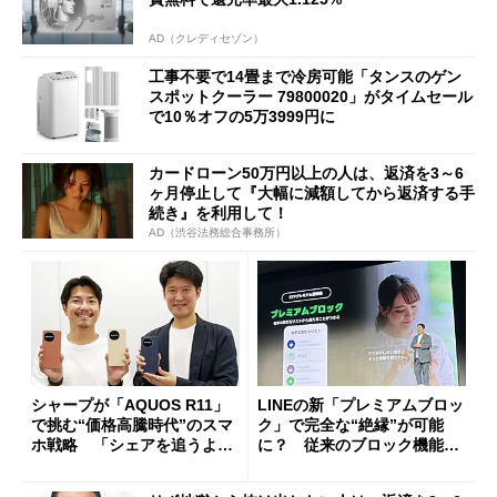
AD（クレディセゾン）
工事不要で14畳まで冷房可能「タンスのゲン
スポットクーラー 79800020」がタイムセール
で10％オフの5万3999円に
カードローン50万円以上の人は、返済を3～6
ヶ月停止して『大幅に減額してから返済する手
続き』を利用して！
AD（渋谷法務総合事務所）
シャープが「AQUOS R11」
LINEの新「プレミアムブロッ
で挑む“価格高騰時代”のスマ
ク」で完全な“絶縁”が可能
ホ戦略 「シェアを追うより
に？ 従来のブロック機能と
も既存ユーザーを大切に」
の決定的な違い