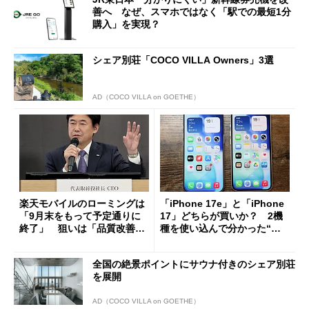
善へ なぜ、スマホではなく「駅での最短1分
購入」を実現？
シェア別荘「COCO VILLA Owners」3選
AD（COCO VILLA on GOETHE）
楽天モバイルのローミングは
「iPhone 17e」と「iPhone
「9月末をもって予定通りに
17」どちらが買いか？ 2機
終了」 狙いは「品質改善」
種を使い込んで分かった“ス
ただし「ルーラル限定で期
ペック表にない違い”
限を切った新契約」の可能性
全国の絶景ポイントにサウナ付きのシェア別荘
も
を展開
AD（COCO VILLA on GOETHE）