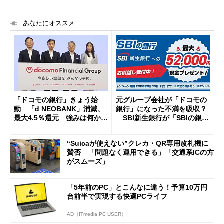
あなたにオススメ
「ドコモの銀行」きょう始
元グループ会社が「ドコモの
動 「d NEOBANK」消滅、
銀行」になった不満を吸収？
最大4.5％還元 強みは何か解
SBI新生銀行が「SBIの銀
説
行」として最大5.2万円のキャ
ッシュバックキャンペーンを
“Suicaが使えない”クレカ・QR専用改札機に
開催
賛否 「問題なく運用できる」「交通系ICの方
がスムーズ」
「5年前のPC」とこんなに違う！予算10万円
台前半で実現する快適PCライフ
AD（ITmedia PC USER）