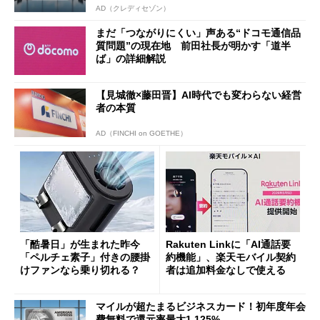
AD（クレディセゾン）
まだ「つながりにくい」声ある“ドコモ通信品
質問題”の現在地 前田社長が明かす「道半
ば」の詳細解説
【見城徹×藤田晋】AI時代でも変わらない経営
者の本質
AD（FINCHI on GOETHE）
「酷暑日」が生まれた昨今
Rakuten Linkに「AI通話要
「ペルチェ素子」付きの腰掛
約機能」、楽天モバイル契約
けファンなら乗り切れる？
者は追加料金なしで使える
マイルが超たまるビジネスカード！初年度年会
費無料で還元率最大1.125%