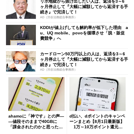
リボ地獄から抜け出したい人は、返済を3～6
ヶ月停止して『大幅に減額してから返済する手
続き』で完済して！
AD（渋谷法務総合事務所）
KDDIが値上げしても解約率が低下した理由 a
u、UQ mobile、povoを循環させ「脱・販促
費競争」へ
カードローン50万円以上の人は、返済を3～6
ヶ月停止して『大幅に減額してから返済する手
続き』で完済して！
AD（渋谷法務総合事務所）
ahamoに「神です」との声―
d払い、dポイントのキャンペ
―値段そのままで40GBに
ーンまとめ【8月1日最新版】
「課金されたのかと思った」
1万～10万ポイント還元の
と戸惑いも
施策がめじろ押し