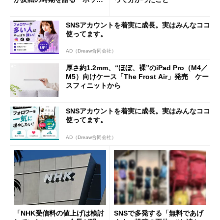
ング対策は「真剣にやりすぎ
た」
SNSアカウントを着実に成長。実はみんなココ
使ってます。
AD（Dreaw合同会社）
厚さ約1.2mm、“ほぼ、裸”のiPad Pro（M4／
M5）向けケース「The Frost Air」発売 ケー
スフィニットから
SNSアカウントを着実に成長。実はみんなココ
使ってます。
AD（Dreaw合同会社）
「NHK受信料の値上げは検討
SNSで多発する「無料であげ