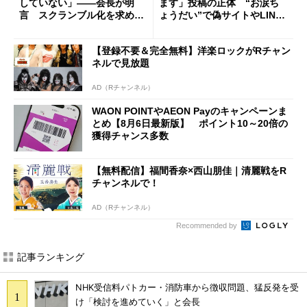
していない」――会長が明
ます」投稿の正体 “お涙ち
言 スクランブル化を求める
ょうだい”で偽サイトやLINE
声絶えず
へ誘導するカラクリ
【登録不要＆完全無料】洋楽ロックがRチャン
ネルで見放題
AD（Rチャンネル）
WAON POINTやAEON Payのキャンペーンま
とめ【8月6日最新版】 ポイント10～20倍の
獲得チャンス多数
【無料配信】福間香奈×西山朋佳｜清麗戦をR
チャンネルで！
AD（Rチャンネル）
Recommended by
記事ランキング
NHK受信料パトカー・消防車から徴収問題、猛反発を受
け「検討を進めていく」と会長