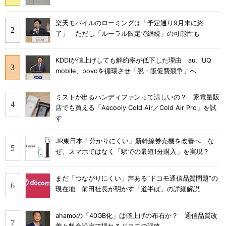
楽天モバイルのローミングは「予定通り9月末に終
了」 ただし「ルーラル限定で継続」の可能性も
KDDIが値上げしても解約率が低下した理由 au、UQ
mobile、povoを循環させ「脱・販促費競争」へ
ミストが出るハンディファンって涼しいの？ 家電量販
店でも買える「Aecooly Cold Air／Cold Air Pro」を試
す
JR東日本「分かりにくい」新幹線券売機を改善へ な
ぜ、スマホではなく「駅での最短1分購入」を実現？
まだ「つながりにくい」声ある“ドコモ通信品質問題”の
現在地 前田社長が明かす「道半ば」の詳細解説
ahamoの「40GB化」は値上げの布石か？ 通信品質改