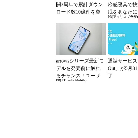
開3周年で累計ダウン
冷感寝具で快
ロード数10億件を突
眠をあなたに
PR(アイリスプラザ)
破
arrowsシリーズ最新モ
通話サービス「
デルを発売前に触れ
Out」が5月3
るチャンス！ユーザ
了
PR( ITmedia Mobile)
ー座談会開催