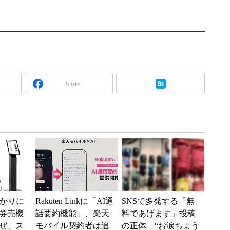
Share
分かりに
Rakuten Linkに「AI通
SNSで多発する「無
券売機
話要約機能」、楽天
料であげます」投稿
ぜ、ス
モバイル契約者は追
の正体 “お涙ちょう