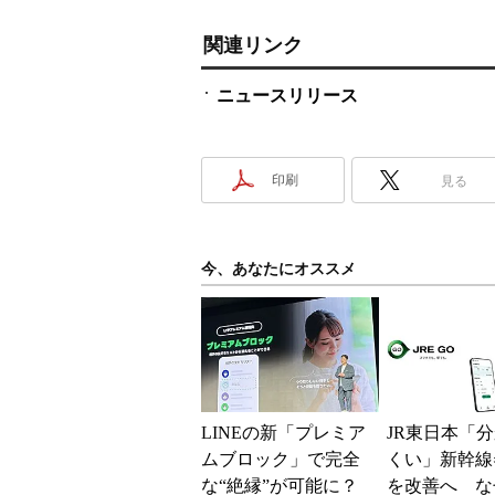
関連リンク
ニュースリリース
印刷
見る
今、あなたにオススメ
LINEの新「プレミア
JR東日本「
ムブロック」で完全
くい」新幹線
な“絶縁”が可能に？
を改善へ な