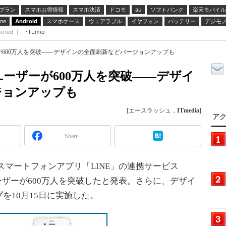
プラン
スマホお得情報
スマホ決済
ドコモ
ソフトバンク
楽天モバイル
au
スマホケース
ウェアラブル
イヤフォン
バッテリー
デジモ
ne
Android
sored ｜
IIJmio
ザーが600万人を突破――デザインの全面刷新などバージョンアップも
外ユーザーが600万人を突破――デザイ
ジョンアップも
[エースラッシュ，
ITmedia
]
アク
Share
スマートフォンアプリ「LINE」の連携サービス
外ユーザーが600万人を突破したと発表。さらに、デザイ
を10月15日に実施した。