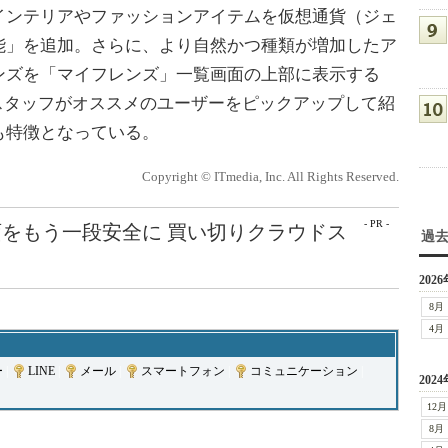
ンテリアやファッションアイテムを仮想通貨（ジェ
能」を追加。さらに、より自然かつ種類が増加したア
ンズを「マイフレンズ」一覧画面の上部に表示する
AYスタッフがオススメのユーザーをピックアップして紹
も特徴となっている。
Copyright © ITmedia, Inc. All Rights Reserved.
- PR -
をもう一段安全に 買い切りクラウドス
過
2026
8月
4月
ー
|
LINE
|
メール
|
スマートフォン
|
コミュニケーション
|
2024
12月
8月