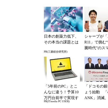
従来のブロック機
マホではなく
能との決定的な違い
の最短1分購
現？
日本の創薬力低下、
シャープが「A
その本当の課題とは
R11」で挑む
騰時代”のス
PR(三菱総合研究所)
略 「シェア
よりも既存ユ
ー...
「5年前のPC」とこ
「ドコモの銀
んなに違う！予算10
ょう始動 「d
万円台前半で実現す
ANK」消滅、
PR(ITmedia PC USER)
る快適PCライフ
5％還元 強