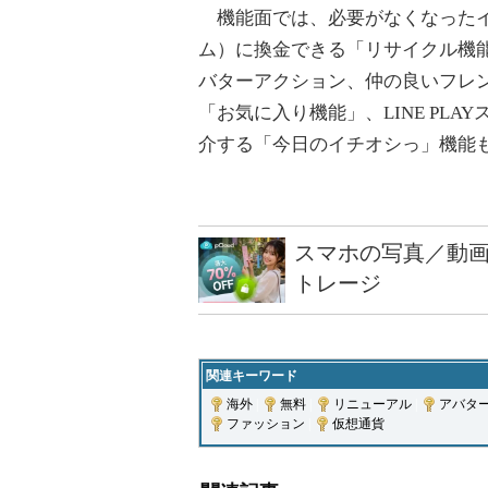
機能面では、必要がなくなったイ
ム）に換金できる「リサイクル機
バターアクション、仲の良いフレ
「お気に入り機能」、LINE PL
介する「今日のイチオシっ」機能
スマホの写真／動画
トレージ
関連キーワード
海外
|
無料
|
リニューアル
|
アバタ
ファッション
|
仮想通貨