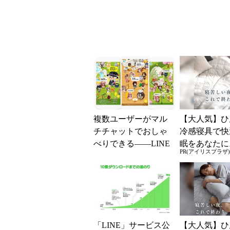
解説
複数ユーザーがマル
【大人気】ひ
チチャットでおしゃ
冷感寝具で快
べりできる――LINE
眠をあなたに
PR(アイリスプラザ)
PLAYに「スクエア」
機能が登場
「LINE」サービス公
【大人気】ひ