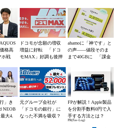
「駅で
加料金なしで使える
だい”で偽サイトやLI
入」を実
NEへ誘導するカラ
ク...
QUOS
ドコモが念願の増収
ahamoに「神です」と
“価格高
増益に好転 「ドコ
の声――値段そのま
マホ戦
モMAX」好調も後押
まで40GBに 「課金
を追う
し、今後は“ロイヤル
されたのかと思っ
ーザ
ユーザー”を重視
た」と戸惑いも
行」き
元グループ会社が
FPが解説！Apple製品
 NEOB
「ドコモの銀行」に
を分割手数料0円で入
最大4.
なった不満を吸収？
手する方法とは？
PR(Fav-Log)
みは何か
SBI新生銀行が「S