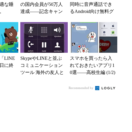
適な睡
の国内会員が50万人
同時に音声通話でき
。
達成――記念キャン
るAndroid向け無料グ
ペーンも実施
ループ通話アプリ「P
opcorn...
LINE
SkypeやLINEと並ぶ
スマホを買ったら入
1日に終
コミュニケーション
れておきたいアプリ1
ツール 海外の友人と
0選――高校生編 (1/2)
通話する人におすす
め
Recommended by