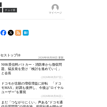
ノ
チョイ得
マイページ
セストップ10
2026年08月08日 更新
NHK受信料パトカー・消防車から徴収問
題、猛反発を受け「検討を進めていく」
と会長
（2026年08月07日）
ドコモが念願の増収増益に好転 「ドコ
モMAX」好調も後押し、今後は“ロイヤル
ユーザー”を重視
（2026年08月06日）
まだ「つながりにくい」声ある“ドコモ通
信品質問題”の現在地 前田社長が明かす