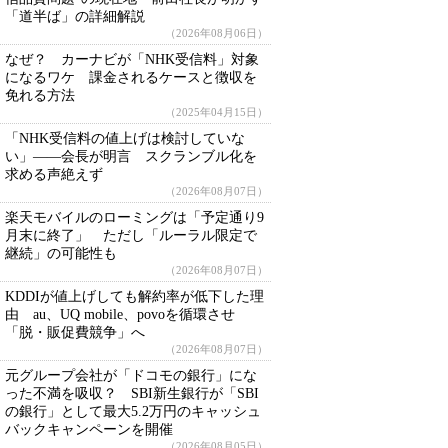
「道半ば」の詳細解説
（2026年08月06日）
なぜ？ カーナビが「NHK受信料」対象
になるワケ 課金されるケースと徴収を
免れる方法
（2025年04月15日）
「NHK受信料の値上げは検討していな
い」――会長が明言 スクランブル化を
求める声絶えず
（2026年08月07日）
楽天モバイルのローミングは「予定通り9
月末に終了」 ただし「ルーラル限定で
継続」の可能性も
（2026年08月07日）
KDDIが値上げしても解約率が低下した理
由 au、UQ mobile、povoを循環させ
「脱・販促費競争」へ
（2026年08月07日）
元グループ会社が「ドコモの銀行」にな
った不満を吸収？ SBI新生銀行が「SBI
の銀行」として最大5.2万円のキャッシュ
バックキャンペーンを開催
（2026年08月05日）