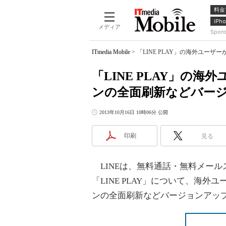
料金
iPho
メディア
Spon
ITmedia Mobile
>
「LINE PLAY」の海外ユー
「LINE PLAY」の海
ンの全面刷新などバー
2013年10月16日 10時06分 公開
印刷
見る
LINEは、無料通話・無料メール
「LINE PLAY」について、海
ンの全面刷新などバージョンアップ