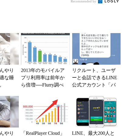
BIの銀行」として最
Recommended by
大5....
んやり
2013年のモバイルア
リクルート、ユーザ
適な睡
プリ利用率は前年か
ーと会話できるLINE
。
ら倍増──Flurry調べ
公式アカウント「パ
ン田一郎」開設
んやり
「RealPlayer Cloud」
LINE、最大200人と