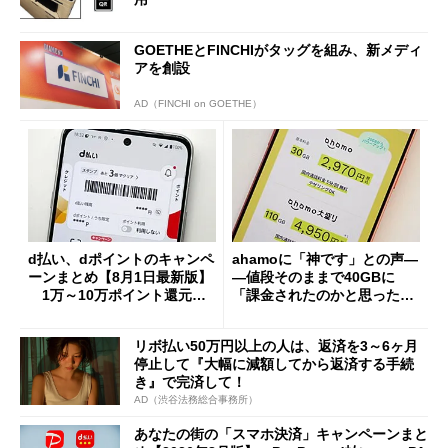
GOETHEとFINCHIがタッグを組み、新メディ
アを創設
AD（FINCHI on GOETHE）
d払い、dポイントのキャンペ
ahamoに「神です」との声―
ーンまとめ【8月1日最新版】
―値段そのままで40GBに
1万～10万ポイント還元の
「課金されたのかと思った」
施策がめじろ押し
と戸惑いも
リボ払い50万円以上の人は、返済を3～6ヶ月
停止して『大幅に減額してから返済する手続
き』で完済して！
AD（渋谷法務総合事務所）
あなたの街の「スマホ決済」キャンペーンまと