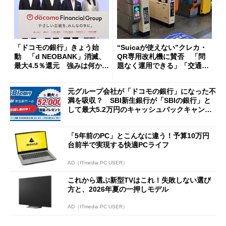
「ドコモの銀行」きょう始
“Suicaが使えない”クレカ・
動 「d NEOBANK」消滅、
QR専用改札機に賛否 「問
最大4.5％還元 強みは何か解
題なく運用できる」「交通系I
説
Cの方がスムーズ」
元グループ会社が「ドコモの銀行」になった不
満を吸収？ SBI新生銀行が「SBIの銀行」と
して最大5.2万円のキャッシュバックキャンペ
ーンを開催
「5年前のPC」とこんなに違う！予算10万円
台前半で実現する快適PCライフ
AD（ITmedia PC USER）
これから選ぶ新型TVはこれ！失敗しない選び
方と、2026年夏の一押しモデル
AD（ITmedia PC USER）