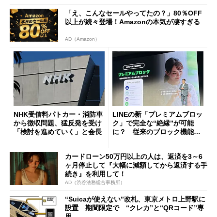
「え、こんなセールやってたの？」80％OFF
以上が続々登場！Amazonの本気が凄すぎる
AD（Amazon）
NHK受信料パトカー・消防車
LINEの新「プレミアムブロッ
から徴収問題、猛反発を受け
ク」で完全な“絶縁”が可能
「検討を進めていく」と会長
に？ 従来のブロック機能と
の決定的な違い
カードローン50万円以上の人は、返済を3～6
ヶ月停止して『大幅に減額してから返済する手
続き』を利用して！
AD（渋谷法務総合事務所）
“Suicaが使えない”改札、東京メトロ上野駅に
設置 期間限定で “クレカ”と“QRコード”専
用