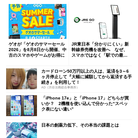
ゲオが「ゲオのサマーセール
JR東日本「分かりにくい」新
2026」を8月8日から開催、中
幹線券売機を改善へ なぜ、
古のスマホやゲームがお得に
スマホではなく「駅での最短
1分購入」を実現？
カードローン50万円以上の人は、返済を3～6
ヶ月停止して『大幅に減額してから返済する手
続き』を利用して！
AD（渋谷法務総合事務所）
「iPhone 17e」と「iPhone 17」どちらが買
いか？ 2機種を使い込んで分かった“スペッ
ク表にない違い”
日本の創薬力低下、その本当の課題とは