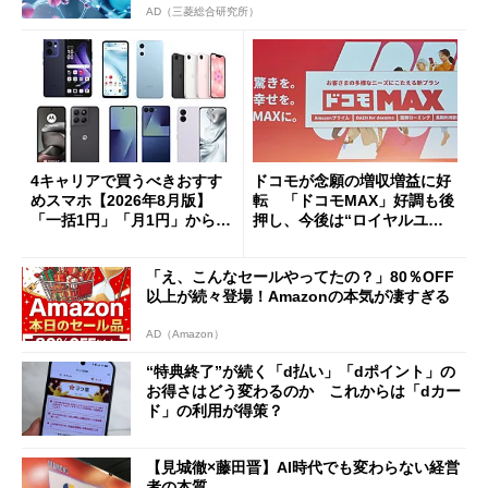
AD（三菱総合研究所）
4キャリアで買うべきおすす
ドコモが念願の増収増益に好
めスマホ【2026年8月版】
転 「ドコモMAX」好調も後
「一括1円」「月1円」からお
押し、今後は“ロイヤルユー
得なiPhone／Pixel／Galaxy
ザー”を重視
まで
「え、こんなセールやってたの？」80％OFF
以上が続々登場！Amazonの本気が凄すぎる
AD（Amazon）
“特典終了”が続く「d払い」「dポイント」の
お得さはどう変わるのか これからは「dカー
ド」の利用が得策？
【見城徹×藤田晋】AI時代でも変わらない経営
者の本質