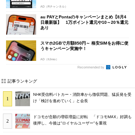
AD（Rチャンネル）
au PAYとPontaのキャンペーンまとめ【8月4
日最新版】 1万ポイント還元や10～20％還元
あり
スマホ2GBで月額850円～ 格安SIMをお得に使
うキャンペーン実施中！
AD（IIJmio）
Recommended by
記事ランキング
NHK受信料パトカー・消防車から徴収問題、猛反発を受
け「検討を進めていく」と会長
ドコモが念願の増収増益に好転 「ドコモMAX」好調も
後押し、今後は“ロイヤルユーザー”を重視