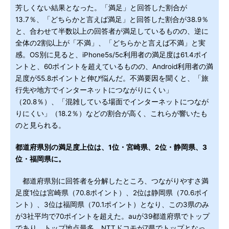
芳しくない結果となった。「満足」と回答した割合が
13.7％、「どちらかと言えば満足」と回答した割合が38.9％
と、合わせて半数以上の回答者が満足しているものの、逆に
全体の2割以上が「不満」、「どちらかと言えば不満」と実
感。OS別に見ると、iPhone5s/5c利用者の満足度は61.4ポイ
ントと、60ポイントを超えているものの、Android利用者の満
足度が55.8ポイントと伸び悩んだ。不満要因を聞くと、「旅
行先や地方でインターネットにつながりにくい」
（20.8％）、「混雑している場面でインターネットにつなが
りにくい」（18.2％）などの割合が高く、これらが響いたも
のと見られる。
都道府県別の満足度上位は、1位・宮崎県、2位・静岡県、3
位・福岡県に。
都道府県別に回答者を分解したところ、つながりやすさ満
足度1位は宮崎県（70.8ポイント）、2位は静岡県（70.6ポイ
ント）、3位は福岡県（70.1ポイント）となり、この3県のみ
が3社平均で70ポイントを超えた。auが39都道府県でトップ
であり、トップ地点最多。NTTドコモが7県でトップとなっ