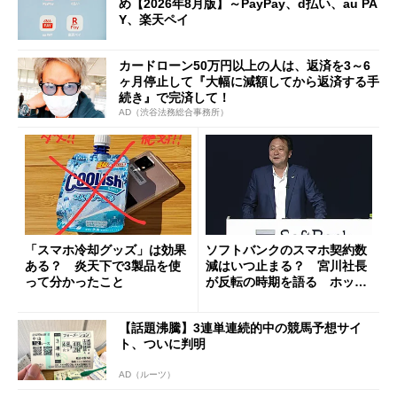
め【2026年8月版】～PayPay、d払い、au PA
Y、楽天ペイ
カードローン50万円以上の人は、返済を3～6
ヶ月停止して『大幅に減額してから返済する手
続き』で完済して！
AD（渋谷法務総合事務所）
「スマホ冷却グッズ」は効果
ソフトバンクのスマホ契約数
ある？ 炎天下で3製品を使
減はいつ止まる？ 宮川社長
って分かったこと
が反転の時期を語る ホッピ
ング対策は「真剣にやりすぎ
た」
【話題沸騰】3連単連続的中の競馬予想サイ
ト、ついに判明
AD（ルーツ）