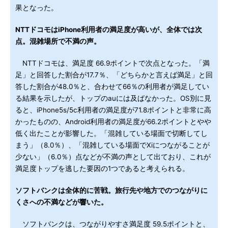
果となった。
NTTドコモはiPhone利用者の満足度が高いが、全体では次
点。混雑場所で不満の声。
NTTドコモは、満足度 66.9ポイントで次点となった。「満
足」と回答した割合が17.7％、「どちらかと言えば満足」と回
答した割合が48.0％と、合わせて66％の利用者が満足してい
る結果を示したが、トップのauには及ばなかった。OS別に見
ると、iPhone5s/5c利用者の満足度が71.8ポイントと非常に高
かったものの、Android利用者の満足度が66.2ポイントとやや
低く出たことが影響した。「混雑している場面で切断してし
まう」（8.0％）、「混雑している場面でXiにつながることが
少ない」（6.0％）点などが不満の声として出ており、これが
満足度トップを逃した要因の1つであると考えられる。
ソフトバンクは全体的に苦戦。旅行先や地方でのつながりに
くさへの不満などが響いた。
ソフトバンクは、つながりやすさ満足度 59.5ポイントと、