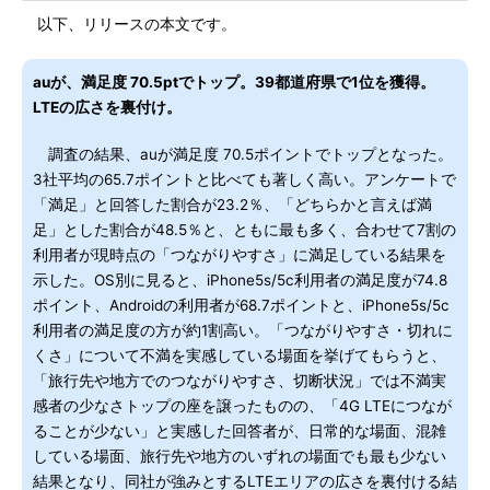
以下、リリースの本文です。
auが、満足度 70.5ptでトップ。39都道府県で1位を獲得。
LTEの広さを裏付け。
調査の結果、auが満足度 70.5ポイントでトップとなった。
3社平均の65.7ポイントと比べても著しく高い。アンケートで
「満足」と回答した割合が23.2％、「どちらかと言えば満
足」とした割合が48.5％と、ともに最も多く、合わせて7割の
利用者が現時点の「つながりやすさ」に満足している結果を
示した。OS別に見ると、iPhone5s/5c利用者の満足度が74.8
ポイント、Androidの利用者が68.7ポイントと、iPhone5s/5c
利用者の満足度の方が約1割高い。「つながりやすさ・切れに
くさ」について不満を実感している場面を挙げてもらうと、
「旅行先や地方でのつながりやすさ、切断状況」では不満実
感者の少なさトップの座を譲ったものの、「4G LTEにつなが
ることが少ない」と実感した回答者が、日常的な場面、混雑
している場面、旅行先や地方のいずれの場面でも最も少ない
結果となり、同社が強みとするLTEエリアの広さを裏付ける結