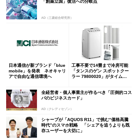
「創薬立国」復活への分岐点
AD（三菱総合研究所）
日本通信が新ブランド「blue
工事不要で14畳まで冷房可能
mobile」を発表 ネオキャリ
「タンスのゲン スポットクー
アで自由な通信環境へ
ラー 79800020」がタイムセ
ールで10％オフの5万3999円
に
全経営者・個人事業主が作るべき「圧倒的コス
パのビジネスカード」
AD（クレディセゾン）
シャープが「AQUOS R11」で挑む“価格高騰
時代”のスマホ戦略 「シェアを追うよりも既
存ユーザーを大切に」