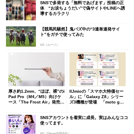
SNSで多発する「無料であげます」投稿の正
体 “お涙ちょうだい”で偽サイトやLINEへ誘
導するカラクリ
【競馬民騒然】鬼バズ中の“3連単連発サイ
ト”をガチで使ってみた
AD（ルーツ）
厚さ約1.2mm、“ほぼ、裸”のi
IIJmioの「スマホ大特価セー
Pad Pro（M4／M5）向けケ
ル」に「Galaxy Z8」シリー
ース「The Frost Air」発売
ズ3機種が登場 「moto g37
ケースフィニットから
j」や「OPPO Find X9 Ultr
a」も
SNSアカウントを着実に成長。実はみんなココ
使ってます。
AD（Dreaw合同会社）