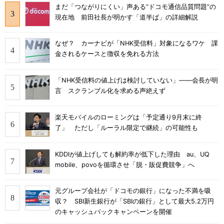
まだ「つながりにくい」声ある“ドコモ通信品質問題”の
現在地 前田社長が明かす「道半ば」の詳細解説
なぜ？ カーナビが「NHK受信料」対象になるワケ 課
金されるケースと徴収を免れる方法
「NHK受信料の値上げは検討していない」――会長が明
言 スクランブル化を求める声絶えず
楽天モバイルのローミングは「予定通り9月末に終
了」 ただし「ルーラル限定で継続」の可能性も
KDDIが値上げしても解約率が低下した理由 au、UQ
mobile、povoを循環させ「脱・販促費競争」へ
元グループ会社が「ドコモの銀行」になった不満を吸
収？ SBI新生銀行が「SBIの銀行」として最大5.2万円
のキャッシュバックキャンペーンを開催