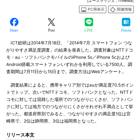
[エースラッシュ，ITmedia]
PC用表示
関連情報
Share
Post
LINE
Hatena
ICT総研は2014年7月18日、「2014年7月 スマートフォン つな
がりやすさ満足度調査」の結果を発表した。調査対象はNTTドコ
モ・au・ソフトバンクモバイルのiPhone 5s／iPhone 5cおよび
Android搭載スマートフォンいずれかを利用している7500人。調
査期間は7月11日から15日まで。調査方法はWebアンケート。
調査結果によると、携帯キャリア別ではauが満足度70.5ポイン
トでトップ。次いでNTTドコモ、ソフトバンクとなった。NTTド
コモに対しては混雑した場所でのつながりにくさが、ソフトバン
クに対しては地方でのつながりにくさがそれぞれ不満点として挙
がった。都道府県別でみると、つながりやすさの満足度1位は宮
崎県で、2位は静岡県、3位は福岡県となった。
リリース本文