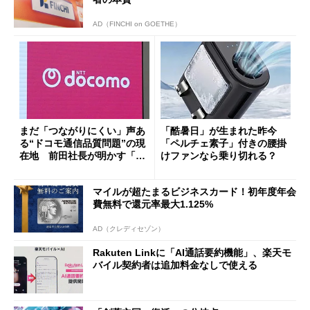
AD（FINCHI on GOETHE）
まだ「つながりにくい」声あ
「酷暑日」が生まれた昨今
る“ドコモ通信品質問題”の現
「ペルチェ素子」付きの腰掛
在地 前田社長が明かす「道
けファンなら乗り切れる？
半ば」の詳細解説
マイルが超たまるビジネスカード！初年度年会
費無料で還元率最大1.125%
AD（クレディセゾン）
Rakuten Linkに「AI通話要約機能」、楽天モ
バイル契約者は追加料金なしで使える