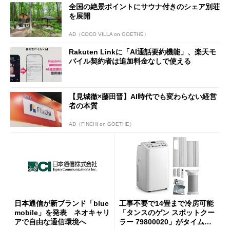
全国の絶景ポイントにサウナ付きのシェア別荘
を展開
AD（COCO VILLA on GOETHE）
Rakuten Linkに「AI通話要約機能」、楽天モ
バイル契約者は追加料金なしで使える
【見城徹×藤田晋】AI時代でも変わらない経営
者の本質
AD（FINCHI on GOETHE）
日本通信が新ブランド「blue
工事不要で14畳まで冷房可能
mobile」を発表 ネオキャリ
「タンスのゲン スポットクー
アで自由な通信環境へ
ラー 79800020」がタイムセ