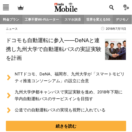
料金プラン
工事不要Wi-Fiルーター
スマホ決済
世界を変える5G
デジモノ
ニュース
2016年7月11日
ドコモも自動運転に参入――DeNAと連
携し九州大学で自動運転バスの実証実験
を計画
NTTドコモ、DeNA、福岡市、九州大学が「スマートモビリ
ティ推進コンソーシアム」の設立に合意
九州大学伊都キャンパスで実証実験を進め、2018年下期に
学内自動運転バスのサービスインを目指す
公道での自動運転バスの実現も視野に入れている
続きを読む