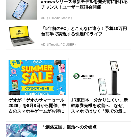
arrowsシリーズ最新モデルを発売前に触れる
チャンス！ユーザー座談会開催
AD（ ITmedia Mobile）
「5年前のPC」とこんなに違う！予算10万円
台前半で実現する快適PCライフ
AD（ITmedia PC USER）
ゲオが「ゲオのサマーセール
JR東日本「分かりにくい」新
2026」を8月8日から開催、中
幹線券売機を改善へ なぜ、
古のスマホやゲームがお得に
スマホではなく「駅での最短
1分購入」を実現？
「創薬立国」復活への分岐点