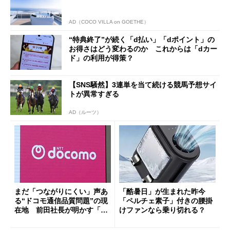
AD（COCO VILLA on GOETHE）
“特典終了”が続く「d払い」「dポイント」の
お得さはどう変わるのか これからは「dカー
ド」の利用が得策？
【SNS騒然】3連単を当て続ける競馬予想サイ
トが異常すぎる
AD（ルーツ）
まだ「つながりにくい」声あ
「酷暑日」が生まれた昨今
る“ドコモ通信品質問題”の現
「ペルチェ素子」付きの腰掛
在地 前田社長が明かす「道
けファンなら乗り切れる？
半ば」の詳細解説