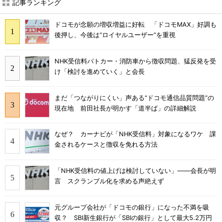
記事ランキング
ドコモが念願の増収増益に好転 「ドコモMAX」好調も
後押し、今後は“ロイヤルユーザー”を重視
NHK受信料パトカー・消防車から徴収問題、猛反発を受
け「検討を進めていく」と会長
まだ「つながりにくい」声ある“ドコモ通信品質問題”の
現在地 前田社長が明かす「道半ば」の詳細解説
なぜ？ カーナビが「NHK受信料」対象になるワケ 課
金されるケースと徴収を免れる方法
「NHK受信料の値上げは検討していない」――会長が明
言 スクランブル化を求める声絶えず
元グループ会社が「ドコモの銀行」になった不満を吸
収？ SBI新生銀行が「SBIの銀行」として最大5.2万円