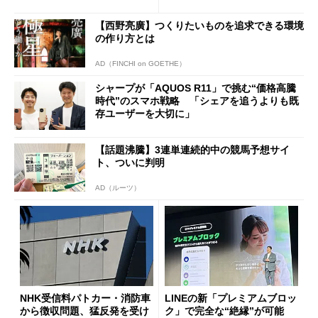
ールで10％オフの5万3999円
に
【西野亮廣】つくりたいものを追求できる環境
の作り方とは
AD（FINCHI on GOETHE）
シャープが「AQUOS R11」で挑む“価格高騰
時代”のスマホ戦略 「シェアを追うよりも既
存ユーザーを大切に」
【話題沸騰】3連単連続的中の競馬予想サイ
ト、ついに判明
AD（ルーツ）
NHK受信料パトカー・消防車
LINEの新「プレミアムブロッ
から徴収問題、猛反発を受け
ク」で完全な“絶縁”が可能