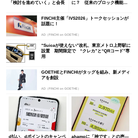
「検討を進めていく」と会長
に？ 従来のブロック機能と
の決定的な違い
FINCHI主催「IVS2026」トークセッションが
話題に！
AD（FINCHI on GOETHE）
“Suicaが使えない”改札、東京メトロ上野駅に
設置 期間限定で “クレカ”と“QRコード”専
用
GOETHEとFINCHIがタッグを組み、新メディ
アを創設
AD（FINCHI on GOETHE）
d払い、dポイントのキャンペ
ahamoに「神です」との声―