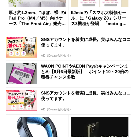
厚さ約1.2mm、“ほぼ、裸”のi
IIJmioの「スマホ大特価セー
Pad Pro（M4／M5）向けケ
ル」に「Galaxy Z8」シリー
ース「The Frost Air」発売
ズ3機種が登場 「moto g37
ケースフィニットから
j」や「OPPO Find X9 Ultr
a」も
SNSアカウントを着実に成長。実はみんなココ
使ってます。
AD（Dreaw合同会社）
WAON POINTやAEON Payのキャンペーンま
とめ【8月6日最新版】 ポイント10～20倍の
獲得チャンス多数
SNSアカウントを着実に成長。実はみんなココ
使ってます。
AD（Dreaw合同会社）