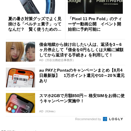
夏の暑さ対策グッズでよく見
「Pixel 11 Pro Fold」のティ
掛ける「ペルチェ素子」って
ーザー動画公開 イベント開
なんだ？ 賢く使うための注
始前に予約可能に
意点も
借金地獄から抜け出したい人は、返済を3～6
ヶ月停止して『借金を0円もしくは大幅に減額
してから返済する手続き』を利用して！
AD（渋谷法務総合事務所）
au PAYとPontaのキャンペーンまとめ【8月4
日最新版】 1万ポイント還元や10～20％還元
あり
スマホ2GBで月額850円～ 格安SIMをお得に使
うキャンペーン実施中！
AD（IIJmio）
Recommended by