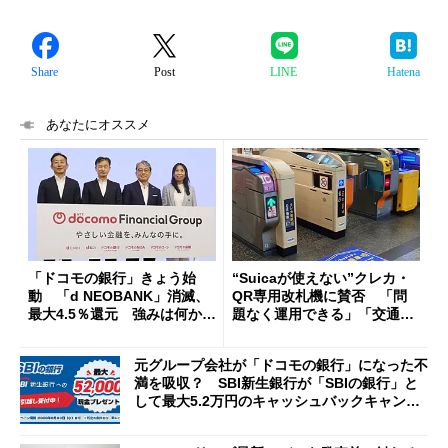
Share
Post
LINE
Hatena
あなたにオススメ
「ドコモの銀行」きょう始
“Suicaが使えない”クレカ・
動 「d NEOBANK」消滅、
QR専用改札機に賛否 「問
最大4.5％還元 強みは何か解
題なく運用できる」「交通系I
説
Cの方がスムーズ」
元グループ会社が「ドコモの銀行」になった不
満を吸収？ SBI新生銀行が「SBIの銀行」と
して最大5.2万円のキャッシュバックキャンペ
ーンを開催