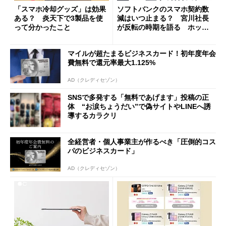
「スマホ冷却グッズ」は効果
ソフトバンクのスマホ契約数
ある？ 炎天下で3製品を使
減はいつ止まる？ 宮川社長
って分かったこと
が反転の時期を語る ホッピ
ング対策は「真剣にやりすぎ
た」
マイルが超たまるビジネスカード！初年度年会
費無料で還元率最大1.125%
AD（クレディセゾン）
SNSで多発する「無料であげます」投稿の正
体 “お涙ちょうだい”で偽サイトやLINEへ誘
導するカラクリ
全経営者・個人事業主が作るべき「圧倒的コス
パのビジネスカード」
AD（クレディセゾン）