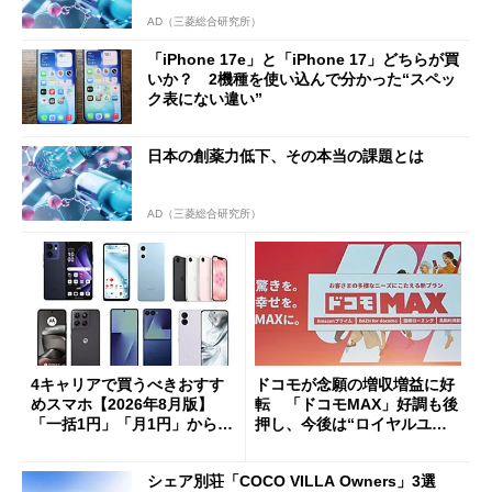
AD（三菱総合研究所）
「iPhone 17e」と「iPhone 17」どちらが買
いか？ 2機種を使い込んで分かった“スペッ
ク表にない違い”
日本の創薬力低下、その本当の課題とは
AD（三菱総合研究所）
4キャリアで買うべきおすす
ドコモが念願の増収増益に好
めスマホ【2026年8月版】
転 「ドコモMAX」好調も後
「一括1円」「月1円」からお
押し、今後は“ロイヤルユー
得なiPhone／Pixel／Galaxy
ザー”を重視
まで
シェア別荘「COCO VILLA Owners」3選