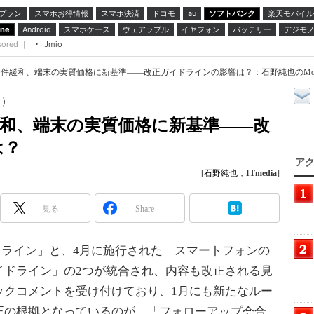
プラン
スマホお得情報
スマホ決済
ドコモ
ソフトバンク
楽天モバイル
au
スマホケース
ウェアラブル
イヤフォン
バッテリー
デジモ
one
Android
sored ｜
IIJmio
件緩和、端末の実質価格に新基準――改正ガイドラインの影響は？：石野純也のMobile Eye
日）
緩和、端末の実質価格に新基準――改
は？
アク
[
石野純也
，
ITmedia
]
見る
Share
ドライン」と、4月に施行された「スマートフォンの
イドライン」の2つが統合され、内容も改正される見
ックコメントを受け付けており、1月にも新たなルー
正の根拠となっているのが、「フォローアップ会合」