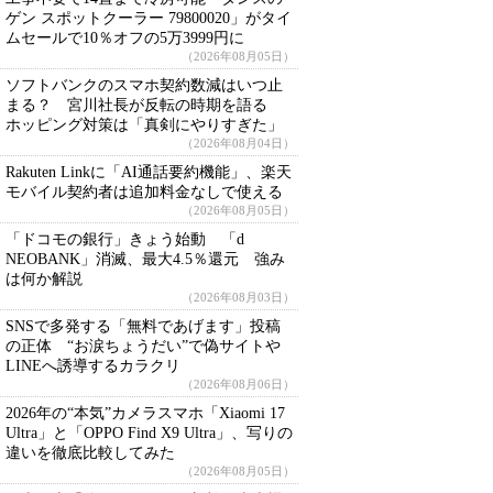
ゲン スポットクーラー 79800020」がタイ
ムセールで10％オフの5万3999円に
（2026年08月05日）
ソフトバンクのスマホ契約数減はいつ止
まる？ 宮川社長が反転の時期を語る
ホッピング対策は「真剣にやりすぎた」
（2026年08月04日）
Rakuten Linkに「AI通話要約機能」、楽天
モバイル契約者は追加料金なしで使える
（2026年08月05日）
「ドコモの銀行」きょう始動 「d
NEOBANK」消滅、最大4.5％還元 強み
は何か解説
（2026年08月03日）
SNSで多発する「無料であげます」投稿
の正体 “お涙ちょうだい”で偽サイトや
LINEへ誘導するカラクリ
（2026年08月06日）
2026年の“本気”カメラスマホ「Xiaomi 17
Ultra」と「OPPO Find X9 Ultra」、写りの
違いを徹底比較してみた
（2026年08月05日）