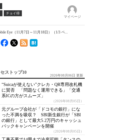
ノ
チョイ得
マイページ
（11月7日～11月18日）（1/3 ペ...
セストップ10
2026年08月06日 更新
“Suicaが使えない”クレカ・QR専用改札機
に賛否 「問題なく運用できる」「交通
系ICの方がスムーズ」
（2026年08月05日）
元グループ会社が「ドコモの銀行」にな
った不満を吸収？ SBI新生銀行が「SBI
の銀行」として最大5.2万円のキャッシュ
バックキャンペーンを開催
（2026年08月05日）
工事不要で14畳まで冷房可能「タンスの