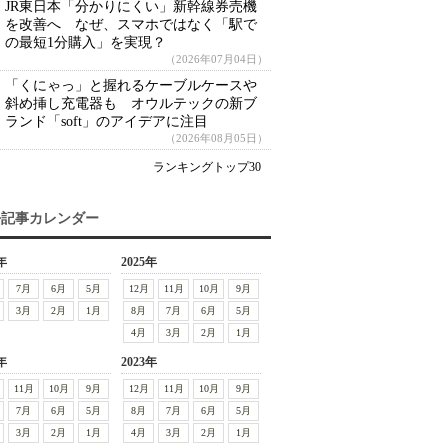
JR東日本「分かりにくい」新幹線券売機
を改善へ なぜ、スマホではなく「駅で
の最短1分購入」を実現？
（2026年07月04日）
「くにゃっ」と握れるケーブルケースや
斜め挿し充電器も オウルテックの新ブ
ランド「soft」のアイデアに注目
（2026年08月05日）
ランキングトップ30
去記事カレンダー
年
2025年
7月
6月
5月
12月
11月
10月
9月
3月
2月
1月
8月
7月
6月
5月
4月
3月
2月
1月
年
2023年
11月
10月
9月
12月
11月
10月
9月
7月
6月
5月
8月
7月
6月
5月
3月
2月
1月
4月
3月
2月
1月