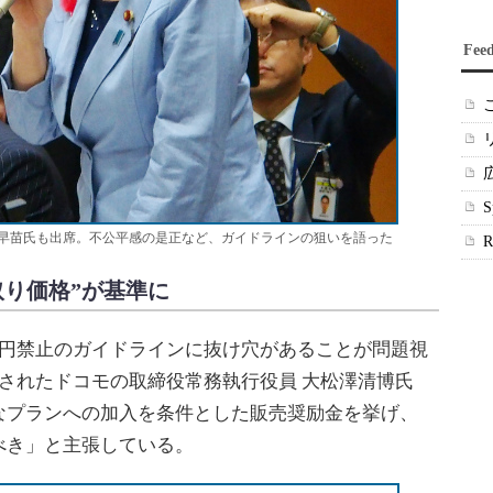
Fee
早苗氏も出席。不公平感の是正など、ガイドラインの狙いを語った
取り価格”が基準に
円禁止のガイドラインに抜け穴があることが問題視
されたドコモの取締役常務執行役員 大松澤清博氏
なプランへの加入を条件とした販売奨励金を挙げ、
べき」と主張している。