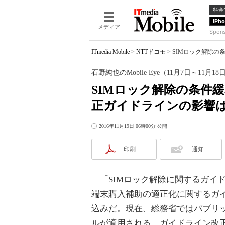
料金
iPh
メディア
Spon
ITmedia Mobile
>
NTTドコモ
>
SIMロック解除の条
石野純也のMobile Eye（11月7日～11月18
SIMロック解除の条件
正ガイドラインの影響
2016年11月19日 06時00分 公開
印刷
通知
「SIMロック解除に関するガイ
端末購入補助の適正化に関するガ
込みだ。現在、総務省ではパブリ
ルが適用される。ガイドライン改