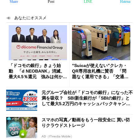
Share
Post
LINE
Hatena
あなたにオススメ
「ドコモの銀行」きょう始
“Suicaが使えない”クレカ・
動 「d NEOBANK」消滅、
QR専用改札機に賛否 「問
最大4.5％還元 強みは何か解
題なく運用できる」「交通系I
説
Cの方がスムーズ」
元グループ会社が「ドコモの銀行」になった不
満を吸収？ SBI新生銀行が「SBIの銀行」と
して最大5.2万円のキャッシュバックキャンペ
ーンを開催
スマホの写真／動画をもう一段安全に 買い切
りクラウドストレージ
AD（ITmedia Mobile）