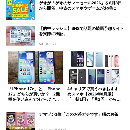
ゲオが「ゲオのサマーセール2026」を8月8日
から開催、中古のスマホやゲームがお得に
【的中ラッシュ】SNSで話題の競馬予想サイト
を実際に検証。
AD（ルーツ）
「iPhone 17e」と「iPhone
4キャリアで買うべきおすす
17」どちらが買いか？ 2機
めスマホ【2026年8月版】
種を使い込んで分かった“ス
「一括1円」「月1円」からお
ペック表にない違い”
得なiPhone／Pixel／Galaxy
まで
アマゾン1位「このお茶ガチです」噂のお茶
AD（ハーブ健康本舗）