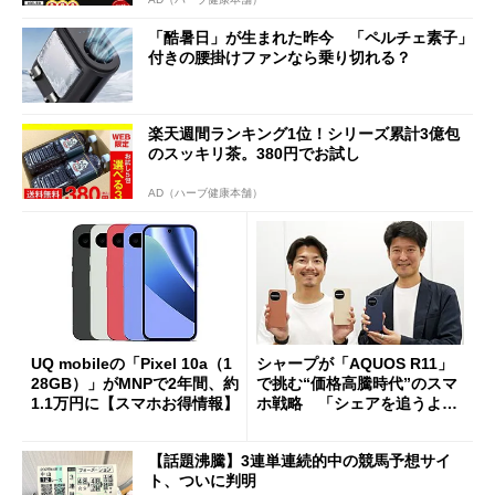
「酷暑日」が生まれた昨今 「ペルチェ素子」
付きの腰掛けファンなら乗り切れる？
楽天週間ランキング1位！シリーズ累計3億包
のスッキリ茶。380円でお試し
AD（ハーブ健康本舗）
UQ mobileの「Pixel 10a（1
シャープが「AQUOS R11」
28GB）」がMNPで2年間、約
で挑む“価格高騰時代”のスマ
1.1万円に【スマホお得情報】
ホ戦略 「シェアを追うより
も既存ユーザーを大切に」
【話題沸騰】3連単連続的中の競馬予想サイ
ト、ついに判明