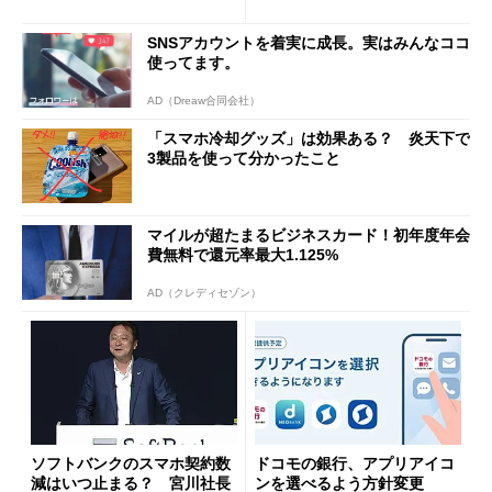
と戸惑いも
u PAY、楽天ペイ
SNSアカウントを着実に成長。実はみんなココ
使ってます。
AD（Dreaw合同会社）
「スマホ冷却グッズ」は効果ある？ 炎天下で
3製品を使って分かったこと
マイルが超たまるビジネスカード！初年度年会
費無料で還元率最大1.125%
AD（クレディセゾン）
ソフトバンクのスマホ契約数
ドコモの銀行、アプリアイコ
減はいつ止まる？ 宮川社長
ンを選べるよう方針変更