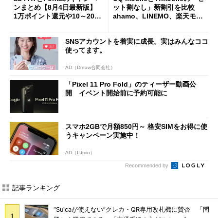
ンまとめ【8月4日最新版】
ット割なし」新割引を比較
1万ポイント還元や10～20％
ahamo、LINEMO、楽天モバ
還元あり
イルよりもお得？
SNSアカウントを着実に成長。実はみんなココ
使ってます。
AD（Dreaw合同会社）
「Pixel 11 Pro Fold」のティーザー動画公
開 イベント開始前に予約可能に
スマホ2GBで月額850円～ 格安SIMをお得に使
うキャンペーン実施中！
AD（IIJmio）
Recommended by
記事ランキング
“Suicaが使えない”クレカ・QR専用改札機に賛否 「問