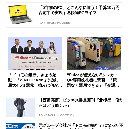
「5年前のPC」とこんなに違う！予算10万円
台前半で実現する快適PCライフ
AD（ITmedia PC USER）
「ドコモの銀行」きょう始
“Suicaが使えない”クレカ・
動 「d NEOBANK」消滅、
QR専用改札機に賛否 「問
最大4.5％還元 強みは何か解
題なく運用できる」「交通系I
説
Cの方がスムーズ」
【西野亮廣】ビジネス書最新刊『北極星 僕た
ちはどう働くか』
AD（FINCHI on GOETHE）
元グループ会社が「ドコモの銀行」になった不