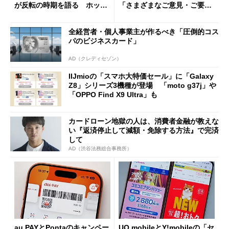
が反転の時期を語る ホッピ
「さまざまなご意見・ご要望
ング対策は「真剣にやりすぎ
を踏まえ」
た」
全経営者・個人事業主が作るべき「圧倒的コス
パのビジネスカード」
AD（クレディセゾン）
IIJmioの「スマホ大特価セール」に「Galaxy
Z8」シリーズ3機種が登場 「moto g37j」や
「OPPO Find X9 Ultra」も
カードローン地獄の人は、消費者金融が教えな
い『返済停止して減額・免除する方法』で完済
して
AD（渋谷法務総合事務所）
au PAYとPontaのキャンペー
UQ mobileとY!mobileの「セ