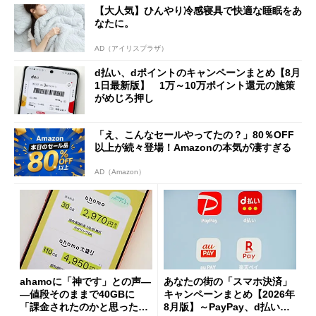
【大人気】ひんやり冷感寝具で快適な睡眠をあ
なたに。
AD（アイリスプラザ）
d払い、dポイントのキャンペーンまとめ【8月
1日最新版】 1万～10万ポイント還元の施策
がめじろ押し
「え、こんなセールやってたの？」80％OFF
以上が続々登場！Amazonの本気が凄すぎる
AD（Amazon）
ahamoに「神です」との声―
あなたの街の「スマホ決済」
―値段そのままで40GBに
キャンペーンまとめ【2026年
「課金されたのかと思った」
8月版】～PayPay、d払い、a