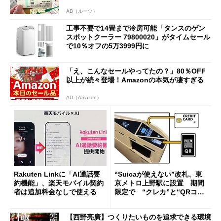
AD（ルーツ）
工事不要で14畳まで冷房可能「タンスのゲン
スポットクーラー 79800020」がタイムセール
で10％オフの5万3999円に
「え、こんなセールやってたの？」80％OFF
以上が続々登場！Amazonの本気が凄すぎる
AD（Amazon）
Rakuten Linkに「AI通話要
“Suicaが使えない”改札、東
約機能」、楽天モバイル契約
京メトロ上野駅に設置 期間
者は追加料金なしで使える
限定で “クレカ”と“QRコー
ド”専用
【西野亮廣】つくりたいものを追求できる環境