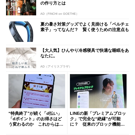
の作り方とは
AD（FINCHI on GOETHE）
夏の暑さ対策グッズでよく見掛ける「ペルチェ
素子」ってなんだ？ 賢く使うための注意点も
【大人気】ひんやり冷感寝具で快適な睡眠をあ
なたに。
AD（アイリスプラザ）
“特典終了”が続く「d払い」
LINEの新「プレミアムブロッ
「dポイント」のお得さはど
ク」で完全な“絶縁”が可能
う変わるのか これからは
に？ 従来のブロック機能と
「dカード」の利用が得策？
の決定的な違い