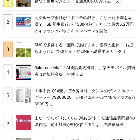
題なく運用できる」「交通系ICの方がスムーズ」
元グループ会社が「ドコモの銀行」になった不満を吸
収？ SBI新生銀行が「SBIの銀行」として最大5.2万円
のキャッシュバックキャンペーンを開催
SNSで多発する「無料であげます」投稿の正体 “お涙
ちょうだい”で偽サイトやLINEへ誘導するカラクリ
Rakuten Linkに「AI通話要約機能」、楽天モバイル契約
者は追加料金なしで使える
工事不要で14畳まで冷房可能「タンスのゲン スポット
クーラー 79800020」がタイムセールで10％オフの5万
3999円に
まだ「つながりにくい」声ある“ドコモ通信品質問題”の
現在地 前田社長が明かす「道半ば」の詳細解説