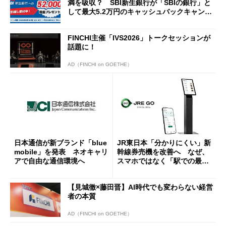
満を吸収？ SBI新生銀行が「SBIの銀行」と
して最大5.2万円のキャッシュバックキャンペ
ーンを開催
FINCHI主催「IVS2026」トークセッションが
話題に！
AD（FINCHI on GOETHE）
日本通信が新ブランド「blue
JR東日本「分かりにくい」新
mobile」を発表 ネオキャリ
幹線券売機を改善へ なぜ、
アで自由な通信環境へ
スマホではなく「駅での最短
1分購入」を実現？
【見城徹×藤田晋】AI時代でも変わらない経営
者の本質
AD（FINCHI on GOETHE）