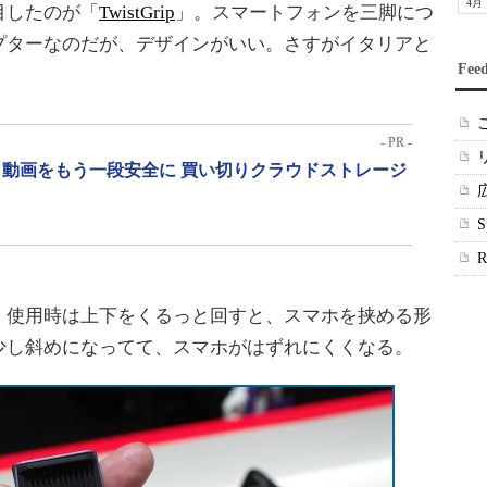
4月
目したのが「
TwistGrip
」。スマートフォンを三脚につ
プターなのだが、デザインがいい。さすがイタリアと
Fee
- PR -
動画をもう一段安全に 買い切りクラウドストレージ
使用時は上下をくるっと回すと、スマホを挟める形
少し斜めになってて、スマホがはずれにくくなる。