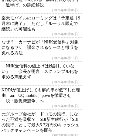
「道半ば」の詳細解説
（2026年08月06日）
楽天モバイルのローミングは「予定通り9
月末に終了」 ただし「ルーラル限定で
継続」の可能性も
（2026年08月07日）
なぜ？ カーナビが「NHK受信料」対象
になるワケ 課金されるケースと徴収を
免れる方法
（2025年04月15日）
「NHK受信料の値上げは検討していな
い」――会長が明言 スクランブル化を
求める声絶えず
（2026年08月07日）
KDDIが値上げしても解約率が低下した理
由 au、UQ mobile、povoを循環させ
「脱・販促費競争」へ
（2026年08月07日）
元グループ会社が「ドコモの銀行」にな
った不満を吸収？ SBI新生銀行が「SBI
の銀行」として最大5.2万円のキャッシュ
バックキャンペーンを開催
（2026年08月05日）