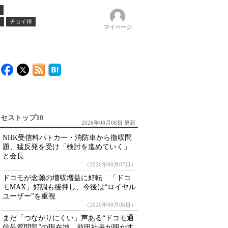
ノ
チョイ得
マイページ
セストップ10
2026年08月08日 更新
NHK受信料パトカー・消防車から徴収問
題、猛反発を受け「検討を進めていく」
と会長
（2026年08月07日）
ドコモが念願の増収増益に好転 「ドコ
モMAX」好調も後押し、今後は“ロイヤル
ユーザー”を重視
（2026年08月06日）
まだ「つながりにくい」声ある“ドコモ通
信品質問題”の現在地 前田社長が明かす