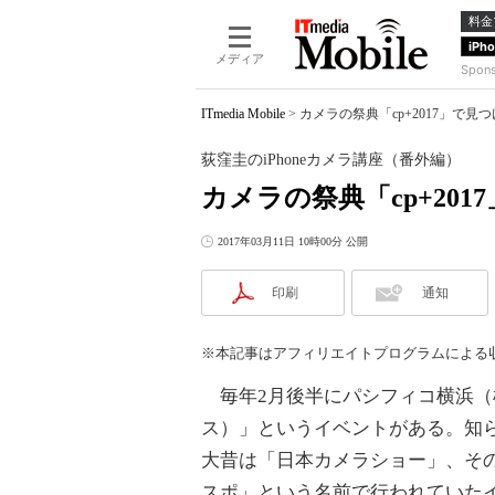
料金
iPh
メディア
Spon
ITmedia Mobile
>
カメラの祭典「cp+2017」で見つ
荻窪圭のiPhoneカメラ講座（番外編）
カメラの祭典「cp+201
2017年03月11日 10時00分 公開
印刷
通知
※本記事はアフィリエイトプログラムによる
毎年2月後半にパシフィコ横浜（横
ス）」というイベントがある。知
大昔は「日本カメラショー」、そ
スポ」という名前で行われていた