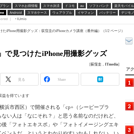
プラン
スマホお得情報
スマホ決済
ドコモ
ソフトバンク
楽天モバイル
au
スマホケース
ウェアラブル
イヤフォン
バッテリー
デジモ
one
Android
sored ｜
IIJmio
けたiPhone用撮影グッズ：荻窪圭のiPhoneカメラ講座（番外編）（1/2 ページ）
7」で見つけたiPhone用撮影グッズ
[
荻窪圭
，
ITmedia
]
アク
見る
Share
収益を得ています
浜市西区）で開催される「cp+（シーピープラ
らない人は「なにそれ？」と思う名前なのだけれど、
の後「フォトエキスポ」や「フォトイメージングエキ
イベントだ、というとわかりやすいかもしれない。い