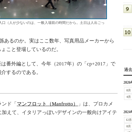
示会場の入口（人が少ないのは、一般入場前の時間だから。土日は人出ごっ
の関係あるのか。実はここ数年、写真用品メーカーから
こちょこと登場しているのだ。
は番外編として、今年（2017年）の「cp+2017」で
過
を紹介するのである。
2026
8月
4月
ランド「
マンフロット（Manfrotto）
」は、プロカメ
に加えて、イタリアっぽいデザインの一般向けアイテ
2024
12月
8月