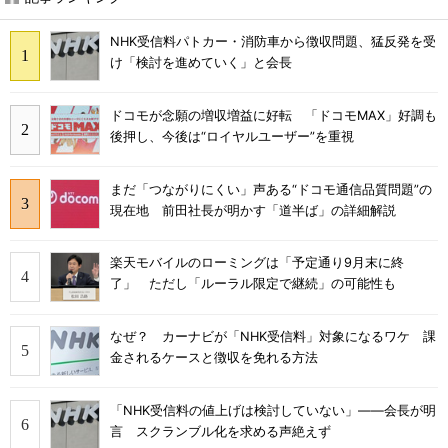
NHK受信料パトカー・消防車から徴収問題、猛反発を受
け「検討を進めていく」と会長
ドコモが念願の増収増益に好転 「ドコモMAX」好調も
後押し、今後は“ロイヤルユーザー”を重視
まだ「つながりにくい」声ある“ドコモ通信品質問題”の
現在地 前田社長が明かす「道半ば」の詳細解説
楽天モバイルのローミングは「予定通り9月末に終
了」 ただし「ルーラル限定で継続」の可能性も
なぜ？ カーナビが「NHK受信料」対象になるワケ 課
金されるケースと徴収を免れる方法
「NHK受信料の値上げは検討していない」――会長が明
言 スクランブル化を求める声絶えず