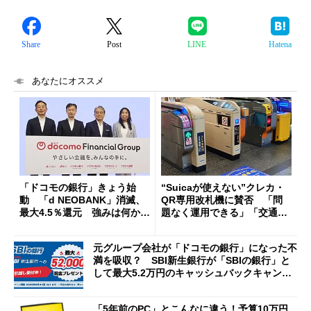
Share
Post
LINE
Hatena
あなたにオススメ
「ドコモの銀行」きょう始
“Suicaが使えない”クレカ・
動 「d NEOBANK」消滅、
QR専用改札機に賛否 「問
最大4.5％還元 強みは何か解
題なく運用できる」「交通系I
説
Cの方がスムーズ」
元グループ会社が「ドコモの銀行」になった不
満を吸収？ SBI新生銀行が「SBIの銀行」と
して最大5.2万円のキャッシュバックキャンペ
ーンを開催
「5年前のPC」とこんなに違う！予算10万円