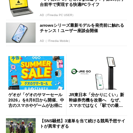
台前半で実現する快適PCライフ
AD（ITmedia PC USER）
arrowsシリーズ最新モデルを発売前に触れる
チャンス！ユーザー座談会開催
AD（ ITmedia Mobile）
ゲオが「ゲオのサマーセール
JR東日本「分かりにくい」新
2026」を8月8日から開催、中
幹線券売機を改善へ なぜ、
古のスマホやゲームがお得に
スマホではなく「駅での最短
1分購入」を実現？
【SNS騒然】3連単を当て続ける競馬予想サイ
トが異常すぎる