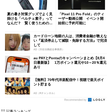
夏の暑さ対策グッズでよく見
「Pixel 11 Pro Fold」のティ
掛ける「ペルチェ素子」って
ーザー動画公開 イベント開
なんだ？ 賢く使うための注
始前に予約可能に
意点も
カードローン地獄の人は、消費者金融が教えな
い『返済停止して減額・免除する方法』で完済
して
AD（渋谷法務総合事務所）
au PAYとPontaのキャンペーンまとめ【8月4
日最新版】 1万ポイント還元や10～20％還元
あり
【無料】70年代洋楽配信中！視聴で楽天ポイ
ント貯まる
AD（Rチャンネル）
Recommended by
記事ランキング