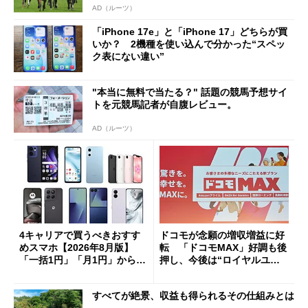
AD（ルーツ）
「iPhone 17e」と「iPhone 17」どちらが買
いか？ 2機種を使い込んで分かった“スペッ
ク表にない違い”
"本当に無料で当たる？" 話題の競馬予想サイ
トを元競馬記者が自腹レビュー。
AD（ルーツ）
4キャリアで買うべきおすす
ドコモが念願の増収増益に好
めスマホ【2026年8月版】
転 「ドコモMAX」好調も後
「一括1円」「月1円」からお
押し、今後は“ロイヤルユー
得なiPhone／Pixel／Galaxy
ザー”を重視
まで
すべてが絶景、収益も得られるその仕組みとは