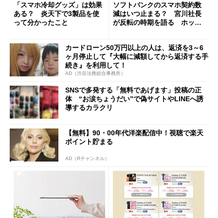
「スマホ冷却グッズ」は効果
ソフトバンクのスマホ契約数
ある？ 炎天下で3製品を使
減はいつ止まる？ 宮川社長
って分かったこと
が反転の時期を語る ホッピ
ング対策は「真剣にやりすぎ
た」
カードローン50万円以上の人は、返済を3～6
ヶ月停止して『大幅に減額してから返済する手
続き』を利用して！
AD（渋谷法務総合事務所）
SNSで多発する「無料であげます」投稿の正
体 “お涙ちょうだい”で偽サイトやLINEへ誘
導するカラクリ
【無料】90・00年代洋楽配信中！視聴で楽天
ポイント貯まる
AD（Rチャンネル）