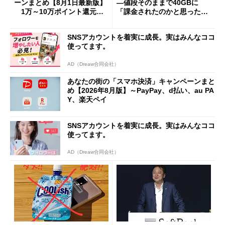
ーンまとめ【8月1日最新版】
―値段そのままで40GBに
1万～10万ポイント還元の
「課金されたのかと思った」
施策がめじろ押し
と戸惑いも
SNSアカウントを着実に成長。実はみんなココ
使ってます。
AD（Dreaw合同会社）
あなたの街の「スマホ決済」キャンペーンまと
め【2026年8月版】～PayPay、d払い、au PA
Y、楽天ペイ
SNSアカウントを着実に成長。実はみんなココ
使ってます。
AD（Dreaw合同会社）