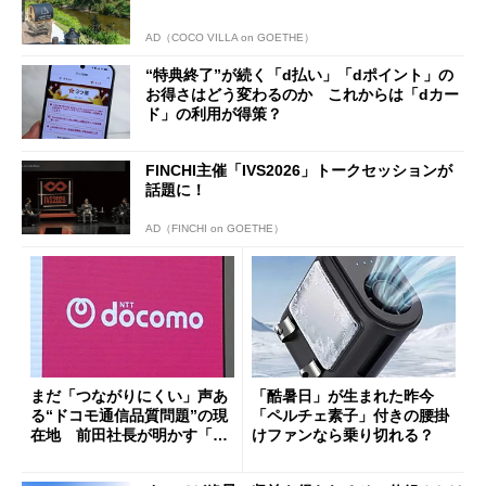
AD（COCO VILLA on GOETHE）
“特典終了”が続く「d払い」「dポイント」の
お得さはどう変わるのか これからは「dカー
ド」の利用が得策？
FINCHI主催「IVS2026」トークセッションが
話題に！
AD（FINCHI on GOETHE）
まだ「つながりにくい」声あ
「酷暑日」が生まれた昨今
る“ドコモ通信品質問題”の現
「ペルチェ素子」付きの腰掛
在地 前田社長が明かす「道
けファンなら乗り切れる？
半ば」の詳細解説