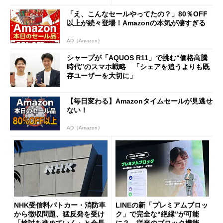
に
「え、こんなセールやってたの？」80％OFF
以上が続々登場！Amazonの本気が凄すぎる
AD（Amazon）
シャープが「AQUOS R11」で挑む“価格高騰
時代”のスマホ戦略 「シェアを追うよりも既
存ユーザーを大切に」
【毎日変わる】Amazonタイムセールが見逃せ
ない！
AD（Amazon）
NHK受信料パトカー・消防車
LINEの新「プレミアムブロッ
から徴収問題、猛反発を受け
ク」で完全な“絶縁”が可能
「検討を進めていく」と会長
に？ 従来のブロック機能と