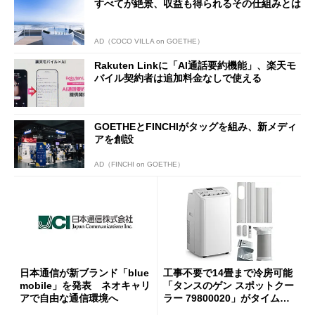
すべてが絶景、収益も得られるその仕組みとは
AD（COCO VILLA on GOETHE）
Rakuten Linkに「AI通話要約機能」、楽天モ
バイル契約者は追加料金なしで使える
GOETHEとFINCHIがタッグを組み、新メディ
アを創設
AD（FINCHI on GOETHE）
日本通信が新ブランド「blue
工事不要で14畳まで冷房可能
mobile」を発表 ネオキャリ
「タンスのゲン スポットクー
アで自由な通信環境へ
ラー 79800020」がタイムセ
ールで10％オフの5万3999円