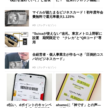
の決定的な違い
マイルが超たまるビジネスカード！初年度年会
費無料で還元率最大1.125%
AD（クレディセゾン）
“Suicaが使えない”改札、東京メトロ上野駅に
設置 期間限定で “クレカ”と“QRコード”専
用
全経営者・個人事業主が作るべき「圧倒的コス
パのビジネスカード」
AD（クレディセゾン）
d払い、dポイントのキャンペ
ahamoに「神です」との声―