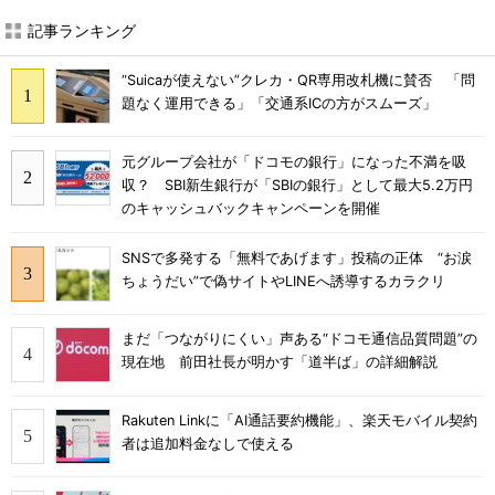
記事ランキング
“Suicaが使えない”クレカ・QR専用改札機に賛否 「問
題なく運用できる」「交通系ICの方がスムーズ」
元グループ会社が「ドコモの銀行」になった不満を吸
収？ SBI新生銀行が「SBIの銀行」として最大5.2万円
のキャッシュバックキャンペーンを開催
SNSで多発する「無料であげます」投稿の正体 “お涙
ちょうだい”で偽サイトやLINEへ誘導するカラクリ
まだ「つながりにくい」声ある“ドコモ通信品質問題”の
現在地 前田社長が明かす「道半ば」の詳細解説
Rakuten Linkに「AI通話要約機能」、楽天モバイル契約
者は追加料金なしで使える