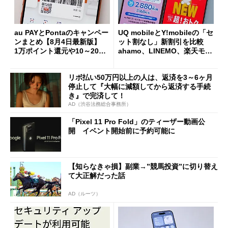
au PAYとPontaのキャンペー
UQ mobileとY!mobileの「セ
ンまとめ【8月4日最新版】
ット割なし」新割引を比較
1万ポイント還元や10～20％
ahamo、LINEMO、楽天モバ
還元あり
イルよりもお得？
リボ払い50万円以上の人は、返済を3～6ヶ月
停止して『大幅に減額してから返済する手続
き』で完済して！
AD（渋谷法務総合事務所）
「Pixel 11 Pro Fold」のティーザー動画公
開 イベント開始前に予約可能に
【知らなきゃ損】副業→”競馬投資”に切り替え
て大正解だった話
AD（ルーツ）