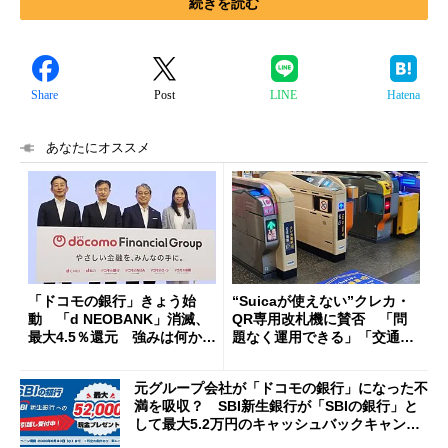
続きを読む
Share
Post
LINE
Hatena
あなたにオススメ
「ドコモの銀行」きょう始
“Suicaが使えない”クレカ・
動 「d NEOBANK」消滅、
QR専用改札機に賛否 「問
最大4.5％還元 強みは何か解
題なく運用できる」「交通系I
説
Cの方がスムーズ」
元グループ会社が「ドコモの銀行」になった不
満を吸収？ SBI新生銀行が「SBIの銀行」と
して最大5.2万円のキャッシュバックキャンペ
ーンを開催