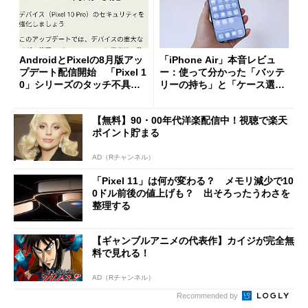
AndroidとPixelの8月版アッ
「iPhone Air」本音レビュ
プデート配信開始 「Pixel 1
ー：使って分かった「バッテ
0」シリーズのタッチ不具合
リーの持ち」と「ケース選
修正やGPU性能改善なども
び」の悩ましさ
【無料】90・00年代洋楽配信中！視聴で楽天
ポイント貯まる
AD（Rチャンネル）
「Pixel 11」は何が変わる？ メモリ減少で10
0ドル前後の値上げも？ 出そろったうわさを
整理する
【ギャンブルアニメの代表作】カイジが完全無
料で見れる！
AD（Rチャンネル）
Recommended by