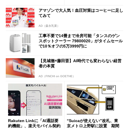
も既存ユーザーを大切に」
アマゾンで大人気！血圧対策はコーヒーに足し
てみて
AD（森永乳業）
工事不要で14畳まで冷房可能「タンスのゲン
スポットクーラー 79800020」がタイムセール
で10％オフの5万3999円に
【見城徹×藤田晋】AI時代でも変わらない経営
者の本質
AD（FINCHI on GOETHE）
Rakuten Linkに「AI通話要
“Suicaが使えない”改札、東
約機能」、楽天モバイル契約
京メトロ上野駅に設置 期間