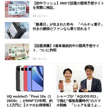
【的中ラッシュ】SNSで話題の競馬予想サイト
を実際に検証。
AD（ルーツ）
「酷暑日」が生まれた昨今 「ペルチェ素子」
付きの腰掛けファンなら乗り切れる？
【話題沸騰】3連単連続的中の競馬予想サイ
ト、ついに判明
AD（ルーツ）
UQ mobileの「Pixel 10a（1
シャープが「AQUOS R11」
28GB）」がMNPで2年間、約
で挑む“価格高騰時代”のスマ
1.1万円に【スマホお得情報】
ホ戦略 「シェアを追うより