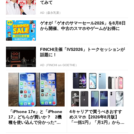
てみて
AD（森永乳業）
ゲオが「ゲオのサマーセール2026」を8月8日
から開催、中古のスマホやゲームがお得に
FINCHI主催「IVS2026」トークセッションが
話題に！
AD（FINCHI on GOETHE）
「iPhone 17e」と「iPhone
4キャリアで買うべきおすす
17」どちらが買いか？ 2機
めスマホ【2026年8月版】
種を使い込んで分かった“ス
「一括1円」「月1円」からお
ペック表にない違い”
得なiPhone／Pixel／Galaxy
まで