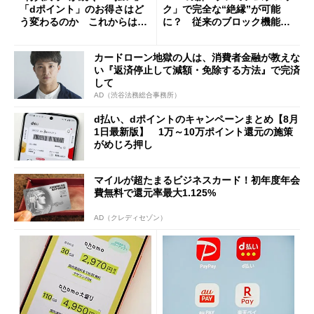
「dポイント」のお得さはど
ク」で完全な“絶縁”が可能
う変わるのか これからは
に？ 従来のブロック機能と
「dカード」の利用が得策？
の決定的な違い
カードローン地獄の人は、消費者金融が教えな
い『返済停止して減額・免除する方法』で完済
して
AD（渋谷法務総合事務所）
d払い、dポイントのキャンペーンまとめ【8月
1日最新版】 1万～10万ポイント還元の施策
がめじろ押し
マイルが超たまるビジネスカード！初年度年会
費無料で還元率最大1.125%
AD（クレディセゾン）