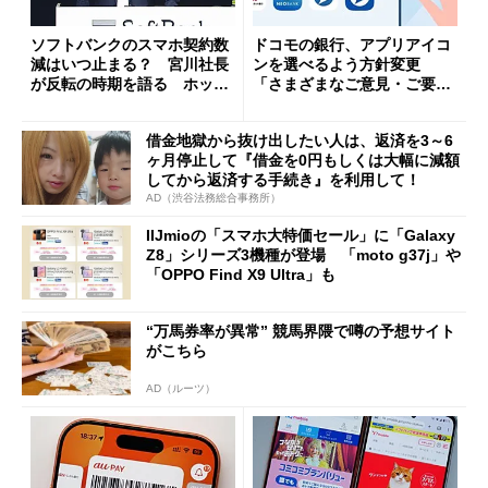
ソフトバンクのスマホ契約数
ドコモの銀行、アプリアイコ
減はいつ止まる？ 宮川社長
ンを選べるよう方針変更
が反転の時期を語る ホッピ
「さまざまなご意見・ご要望
ング対策は「真剣にやりすぎ
を踏まえ」
た」
借金地獄から抜け出したい人は、返済を3～6
ヶ月停止して『借金を0円もしくは大幅に減額
してから返済する手続き』を利用して！
AD（渋谷法務総合事務所）
IIJmioの「スマホ大特価セール」に「Galaxy
Z8」シリーズ3機種が登場 「moto g37j」や
「OPPO Find X9 Ultra」も
“万馬券率が異常” 競馬界隈で噂の予想サイト
がこちら
AD（ルーツ）