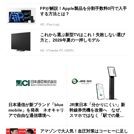
FPが解説！Apple製品を分割手数料0円で入手
する方法とは？
AD（Fav-Log）
これから選ぶ新型TVはこれ！失敗しない選び
方と、2026年夏の一押しモデル
AD（ITmedia PC USER）
日本通信が新ブランド「blue
JR東日本「分かりにくい」新
mobile」を発表 ネオキャリ
幹線券売機を改善へ なぜ、
アで自由な通信環境へ
スマホではなく「駅での最短
1分購入」を実現？
アマゾンで大人気！血圧対策はコーヒーに足し