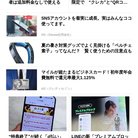
者は追加料金なしで使える
限定で “クレカ”と“QRコー
ド”専用
SNSアカウントを着実に成長。実はみんなココ
使ってます。
AD（Dreaw合同会社）
夏の暑さ対策グッズでよく見掛ける「ペルチェ
素子」ってなんだ？ 賢く使うための注意点も
マイルが超たまるビジネスカード！初年度年会
費無料で還元率最大1.125%
AD（クレディセゾン）
“特典終了”が続く「d払い」
LINEの新「プレミアムブロッ