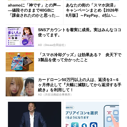
ahamoに「神です」との声―
あなたの街の「スマホ決済」
―値段そのままで40GBに
キャンペーンまとめ【2026年
「課金されたのかと思った」
8月版】～PayPay、d払い、a
と戸惑いも
u PAY、楽天ペイ
SNSアカウントを着実に成長。実はみんなココ
使ってます。
AD（Dreaw合同会社）
「スマホ冷却グッズ」は効果ある？ 炎天下で
3製品を使って分かったこと
カードローン50万円以上の人は、返済を3～6
ヶ月停止して『大幅に減額してから返済する手
続き』を利用して！
AD（渋谷法務総合事務所）