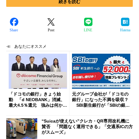
続きを読む
Share
Post
LINE
Hatena
あなたにオススメ
「ドコモの銀行」きょう始
元グループ会社が「ドコモの
動 「d NEOBANK」消滅、
銀行」になった不満を吸収？
最大4.5％還元 強みは何か解
SBI新生銀行が「SBIの銀
説
行」として最大5.2万円のキャ
ッシュバックキャンペーンを
“Suicaが使えない”クレカ・QR専用改札機に
開催
賛否 「問題なく運用できる」「交通系ICの方
がスムーズ」