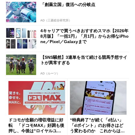
「創薬立国」復活への分岐点
も
AD（三菱総合研究所）
4キャリアで買うべきおすすめスマホ【2026年
8月版】「一括1円」「月1円」からお得なiPho
ne／Pixel／Galaxyまで
【SNS騒然】3連単を当て続ける競馬予想サイ
トが異常すぎる
AD（ルーツ）
ドコモが念願の増収増益に好
“特典終了”が続く「d払い」
転 「ドコモMAX」好調も後
「dポイント」のお得さはど
押し、今後は“ロイヤルユー
う変わるのか これからは