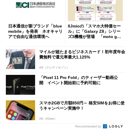
日本通信が新ブランド「blue
IIJmioの「スマホ大特価セー
mobile」を発表 ネオキャリ
ル」に「Galaxy Z8」シリー
アで自由な通信環境へ
ズ3機種が登場 「moto g37
j」や「OPPO Find X9 Ultr
a」も
マイルが超たまるビジネスカード！初年度年会
費無料で還元率最大1.125%
AD（クレディセゾン）
「Pixel 11 Pro Fold」のティーザー動画公
開 イベント開始前に予約可能に
スマホ2GBで月額850円～ 格安SIMをお得に使
うキャンペーン実施中！
AD（IIJmio）
Recommended by