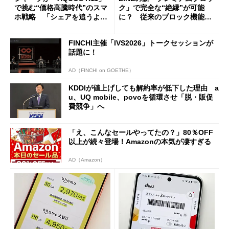
で挑む“価格高騰時代”のスマ
ク」で完全な“絶縁”が可能
ホ戦略 「シェアを追うより
に？ 従来のブロック機能と
も既存ユーザーを大切に」
の決定的な違い
FINCHI主催「IVS2026」トークセッションが
話題に！
AD（FINCHI on GOETHE）
KDDIが値上げしても解約率が低下した理由 a
u、UQ mobile、povoを循環させ「脱・販促
費競争」へ
「え、こんなセールやってたの？」80％OFF
以上が続々登場！Amazonの本気が凄すぎる
AD（Amazon）