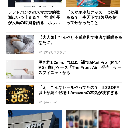
ソフトバンクのスマホ契約数
「スマホ冷却グッズ」は効果
減はいつ止まる？ 宮川社長
ある？ 炎天下で3製品を使
が反転の時期を語る ホッピ
って分かったこと
ング対策は「真剣にやりすぎ
た」
【大人気】ひんやり冷感寝具で快適な睡眠をあ
なたに。
AD（アイリスプラザ）
厚さ約1.2mm、“ほぼ、裸”のiPad Pro（M4／
M5）向けケース「The Frost Air」発売 ケー
スフィニットから
「え、こんなセールやってたの？」80％OFF
以上が続々登場！Amazonの本気が凄すぎる
AD（Amazon）