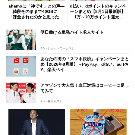
ahamoに「神です」との声―
d払い、dポイントのキャンペ
―値段そのままで40GBに
ーンまとめ【8月1日最新版】
「課金されたのかと思った」
1万～10万ポイント還元の
と戸惑いも
施策がめじろ押し
明日働ける単発バイト求人サイト
AD（ショットワークス）
あなたの街の「スマホ決済」キャンペーンまと
め【2026年8月版】～PayPay、d払い、au PA
Y、楽天ペイ
アマゾンで大人気！血圧対策はコーヒーに足し
てみて
AD（森永乳業）