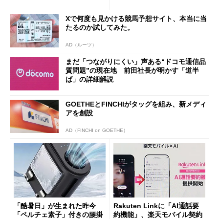
ザー”を重視
「dカード」の利用が得策？
Xで何度も見かける競馬予想サイト、本当に当
たるのか試してみた。
AD（ルーツ）
まだ「つながりにくい」声ある“ドコモ通信品
質問題”の現在地 前田社長が明かす「道半
ば」の詳細解説
GOETHEとFINCHIがタッグを組み、新メディ
アを創設
AD（FINCHI on GOETHE）
「酷暑日」が生まれた昨今
Rakuten Linkに「AI通話要
「ペルチェ素子」付きの腰掛
約機能」、楽天モバイル契約