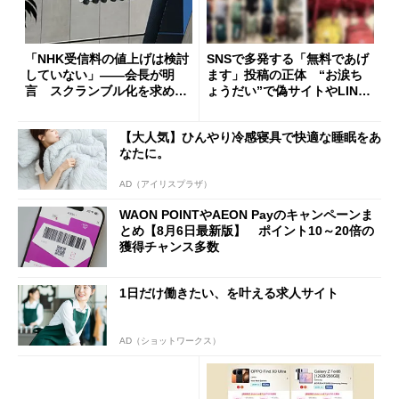
「NHK受信料の値上げは検討
SNSで多発する「無料であげ
していない」――会長が明
ます」投稿の正体 “お涙ち
言 スクランブル化を求める
ょうだい”で偽サイトやLINE
声絶えず
へ誘導するカラクリ
【大人気】ひんやり冷感寝具で快適な睡眠をあ
なたに。
AD（アイリスプラザ）
WAON POINTやAEON Payのキャンペーンま
とめ【8月6日最新版】 ポイント10～20倍の
獲得チャンス多数
1日だけ働きたい、を叶える求人サイト
AD（ショットワークス）