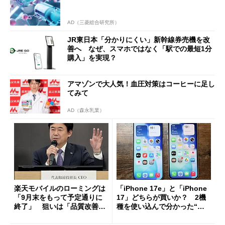
AD（三菱総合研究所）
JR東日本「分かりにくい」新幹線券売機を改
善へ なぜ、スマホではなく「駅での最短1分
購入」を実現？
アマゾンで大人気！血圧対策はコーヒーに足し
てみて
AD（森永乳業）
楽天モバイルのローミングは
「iPhone 17e」と「iPhone
「9月末をもって予定通りに
17」どちらが買いか？ 2機
終了」 狙いは「品質改善」
種を使い込んで分かった“ス
ただし「ルーラル限定で期
ペック表にない違い”
限を切った新契約」の可能性