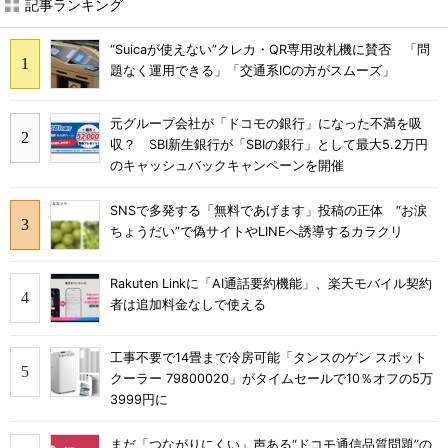
記事ランキング
“Suicaが使えない”クレカ・QR専用改札機に賛否 「問
題なく運用できる」「交通系ICの方がスムーズ」
元グループ会社が「ドコモの銀行」になった不満を吸
収？ SBI新生銀行が「SBIの銀行」として最大5.2万円
のキャッシュバックキャンペーンを開催
SNSで多発する「無料であげます」投稿の正体 “お涙
ちょうだい”で偽サイトやLINEへ誘導するカラクリ
Rakuten Linkに「AI通話要約機能」、楽天モバイル契約
者は追加料金なしで使える
工事不要で14畳まで冷房可能「タンスのゲン スポット
クーラー 79800020」がタイムセールで10％オフの5万
3999円に
まだ「つながりにくい」声ある“ドコモ通信品質問題”の