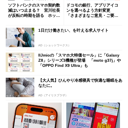
ソフトバンクのスマホ契約数
ドコモの銀行、アプリアイコ
減はいつ止まる？ 宮川社長
ンを選べるよう方針変更
が反転の時期を語る ホッピ
「さまざまなご意見・ご要望
ング対策は「真剣にやりすぎ
を踏まえ」
た」
1日だけ働きたい、を叶える求人サイト
AD（ショットワークス）
IIJmioの「スマホ大特価セール」に「Galaxy
Z8」シリーズ3機種が登場 「moto g37j」や
「OPPO Find X9 Ultra」も
【大人気】ひんやり冷感寝具で快適な睡眠をあ
なたに。
AD（アイリスプラザ）