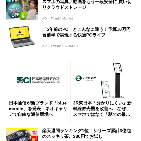
スマホの写真／動画をもう一段安全に 買い切
りクラウドストレージ
AD（ITmedia Mobile）
「5年前のPC」とこんなに違う！予算10万円
台前半で実現する快適PCライフ
AD（ITmedia PC USER）
日本通信が新ブランド「blue
JR東日本「分かりにくい」新
mobile」を発表 ネオキャリ
幹線券売機を改善へ なぜ、
アで自由な通信環境へ
スマホではなく「駅での最短
1分購入」を実現？
楽天週間ランキング1位！シリーズ累計3億包
のスッキリ茶。380円でお試し