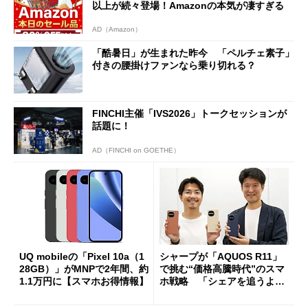
以上が続々登場！Amazonの本気が凄すぎる
AD（Amazon）
「酷暑日」が生まれた昨今 「ペルチェ素子」
付きの腰掛けファンなら乗り切れる？
FINCHI主催「IVS2026」トークセッションが
話題に！
AD（FINCHI on GOETHE）
UQ mobileの「Pixel 10a（1
シャープが「AQUOS R11」
28GB）」がMNPで2年間、約
で挑む“価格高騰時代”のスマ
1.1万円に【スマホお得情報】
ホ戦略 「シェアを追うより
も既存ユーザーを大切に」