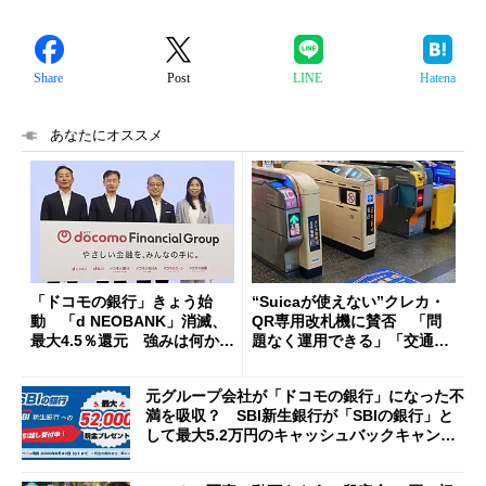
Share
Post
LINE
Hatena
あなたにオススメ
「ドコモの銀行」きょう始
“Suicaが使えない”クレカ・
動 「d NEOBANK」消滅、
QR専用改札機に賛否 「問
最大4.5％還元 強みは何か解
題なく運用できる」「交通系I
説
Cの方がスムーズ」
元グループ会社が「ドコモの銀行」になった不
満を吸収？ SBI新生銀行が「SBIの銀行」と
して最大5.2万円のキャッシュバックキャンペ
ーンを開催