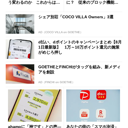
う変わるのか これからは
に？ 従来のブロック機能と
「dカード」の利用が得策？
の決定的な違い
シェア別荘「COCO VILLA Owners」3選
AD（COCO VILLA on GOETHE）
d払い、dポイントのキャンペーンまとめ【8月
1日最新版】 1万～10万ポイント還元の施策
がめじろ押し
GOETHEとFINCHIがタッグを組み、新メディ
アを創設
AD（FINCHI on GOETHE）
ahamoに「神です」との声―
あなたの街の「スマホ決済」