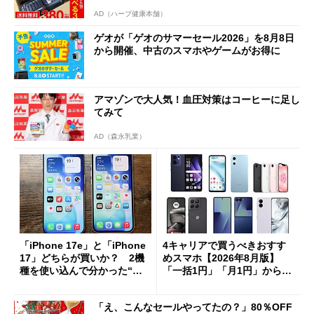
AD（ハーブ健康本舗）
ゲオが「ゲオのサマーセール2026」を8月8日
から開催、中古のスマホやゲームがお得に
アマゾンで大人気！血圧対策はコーヒーに足し
てみて
AD（森永乳業）
「iPhone 17e」と「iPhone
4キャリアで買うべきおすす
17」どちらが買いか？ 2機
めスマホ【2026年8月版】
種を使い込んで分かった“ス
「一括1円」「月1円」からお
ペック表にない違い”
得なiPhone／Pixel／Galaxy
まで
「え、こんなセールやってたの？」80％OFF