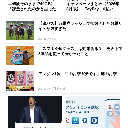
―値段そのままで40GBに
キャンペーンまとめ【2026年
「課金されたのかと思った」
8月版】～PayPay、d払い、a
と戸惑いも
u PAY、楽天ペイ
【鬼バズ】万馬券ラッシュで拡散された競馬サ
イトが強すぎた
AD（ルーツ）
「スマホ冷却グッズ」は効果ある？ 炎天下で
3製品を使って分かったこと
アマゾン1位「このお茶ガチです」噂のお茶
AD（ハーブ健康本舗）