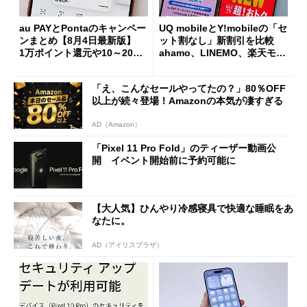
au PAYとPontaのキャンペー
UQ mobileとY!mobileの「セ
ンまとめ【8月4日最新版】
ット割なし」新割引を比較
1万ポイント還元や10～20％
ahamo、LINEMO、楽天モバ
還元あり
イルよりもお得？
「え、こんなセールやってたの？」80％OFF
以上が続々登場！Amazonの本気が凄すぎる
AD（Amazon）
「Pixel 11 Pro Fold」のティーザー動画公
開 イベント開始前に予約可能に
【大人気】ひんやり冷感寝具で快適な睡眠をあ
なたに。
AD（アイリスプラザ）