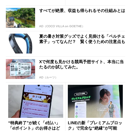
ド”専用
すべてが絶景、収益も得られるその仕組みとは
AD（COCO VILLA on GOETHE）
夏の暑さ対策グッズでよく見掛ける「ペルチェ
素子」ってなんだ？ 賢く使うための注意点も
Xで何度も見かける競馬予想サイト、本当に当
たるのか試してみた。
AD（ルーツ）
“特典終了”が続く「d払い」
LINEの新「プレミアムブロッ
「dポイント」のお得さはど
ク」で完全な“絶縁”が可能