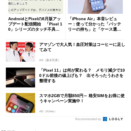
AndroidとPixelの8月版アッ
「iPhone Air」本音レビュ
プデート配信開始 「Pixel 1
ー：使って分かった「バッテ
0」シリーズのタッチ不具合
リーの持ち」と「ケース選
修正やGPU性能改善なども
び」の悩ましさ
アマゾンで大人気！血圧対策はコーヒーに足し
てみて
AD（森永乳業）
「Pixel 11」は何が変わる？ メモリ減少で10
0ドル前後の値上げも？ 出そろったうわさを
整理する
スマホ2GBで月額850円～ 格安SIMをお得に使
うキャンペーン実施中！
AD（IIJmio）
Recommended by