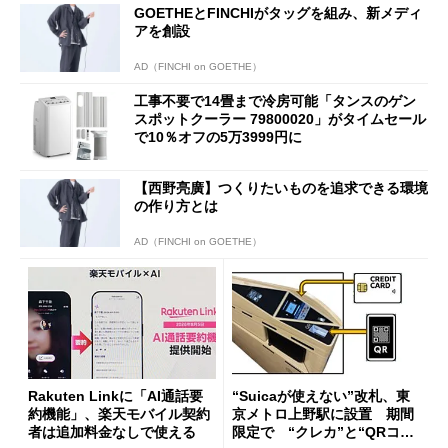
GOETHEとFINCHIがタッグを組み、新メディ
アを創設
AD（FINCHI on GOETHE）
工事不要で14畳まで冷房可能「タンスのゲン
スポットクーラー 79800020」がタイムセール
で10％オフの5万3999円に
【西野亮廣】つくりたいものを追求できる環境
の作り方とは
AD（FINCHI on GOETHE）
Rakuten Linkに「AI通話要
“Suicaが使えない”改札、東
約機能」、楽天モバイル契約
京メトロ上野駅に設置 期間
者は追加料金なしで使える
限定で “クレカ”と“QRコー