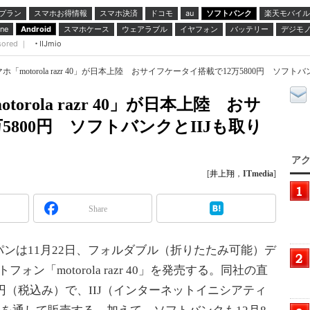
プラン
スマホお得情報
スマホ決済
ドコモ
ソフトバンク
楽天モバイル
au
スマホケース
ウェアラブル
イヤフォン
バッテリー
デジモ
ne
Android
sored ｜
IIJmio
「motorola razr 40」が日本上陸 おサイフケータイ搭載で12万5800円 ソフトバ
rola razr 40」が日本上陸 おサ
5800円 ソフトバンクとIIJも取り
アク
[
井上翔
，
ITmedia
]
Share
は11月22日、フォルダブル（折りたたみ可能）デ
フォン「motorola razr 40」を発売する。同社の直
0円（税込み）で、IIJ（インターネットイニシアティ