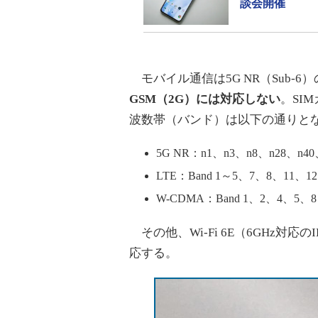
談会開催
モバイル通信は5G NR（Sub-6
GSM（2G）には対応しない
。SI
波数帯（バンド）は以下の通りと
5G NR：n1、n3、n8、n28、n40
LTE：Band 1～5、7、8、11、1
W-CDMA：Band 1、2、4、5、8
その他、Wi-Fi 6E（6GHz対応のIEE
応する。