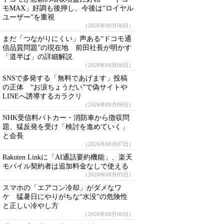
モMAX」好調も後押し、今後は“ロイヤル
ユーザー”を重視
（2026年08月06日）
まだ「つながりにくい」声ある“ドコモ通
信品質問題”の現在地 前田社長が明かす
「道半ば」の詳細解説
（2026年08月06日）
SNSで多発する「無料であげます」投稿
の正体 “お涙ちょうだい”で偽サイトや
LINEへ誘導するカラクリ
（2026年08月06日）
NHK受信料パトカー・消防車から徴収問
題、猛反発を受け「検討を進めていく」
と会長
（2026年08月07日）
Rakuten Linkに「AI通話要約機能」、楽天
モバイル契約者は追加料金なしで使える
（2026年08月05日）
スマホの「エアコン冷却」がダメなワ
ケ 猛暑日にやりがちな“水没”の危険性
と正しい冷やし方
（2026年08月06日）