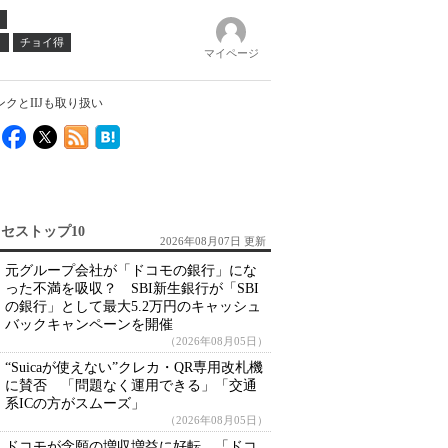
ノ
チョイ得
マイページ
ンクとIIJも取り扱い
セストップ10
2026年08月07日 更新
元グループ会社が「ドコモの銀行」にな
った不満を吸収？ SBI新生銀行が「SBI
の銀行」として最大5.2万円のキャッシュ
バックキャンペーンを開催
（2026年08月05日）
“Suicaが使えない”クレカ・QR専用改札機
に賛否 「問題なく運用できる」「交通
系ICの方がスムーズ」
（2026年08月05日）
ドコモが念願の増収増益に好転 「ドコ