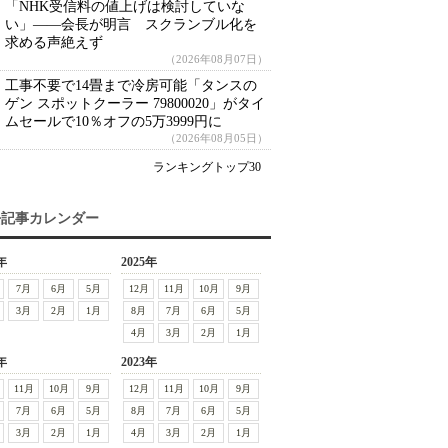
「NHK受信料の値上げは検討していな
い」――会長が明言 スクランブル化を
求める声絶えず
（2026年08月07日）
工事不要で14畳まで冷房可能「タンスの
ゲン スポットクーラー 79800020」がタイ
ムセールで10％オフの5万3999円に
（2026年08月05日）
ランキングトップ30
去記事カレンダー
年
2025年
7月
6月
5月
12月
11月
10月
9月
3月
2月
1月
8月
7月
6月
5月
4月
3月
2月
1月
年
2023年
11月
10月
9月
12月
11月
10月
9月
7月
6月
5月
8月
7月
6月
5月
3月
2月
1月
4月
3月
2月
1月