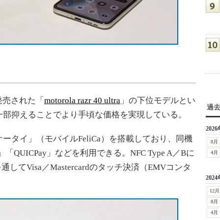
月に発売された「
motorola razr 40 ultra
」の下位モデルとい
過
一部抑えることでより手頃な価格を実現している。
2026
タイ」（モバイルFeliCa）を搭載しており、同機
8月
「QUICPay」などを利用できる。NFC Type A／Bに
4月
通してVisa／Mastercardのタッチ決済（EMVコンタ
2024
12月
8月
4月