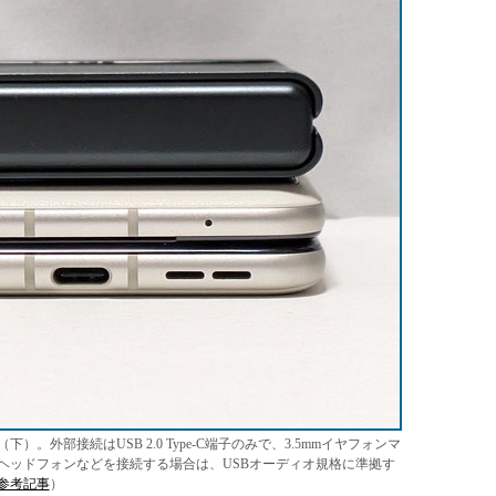
外部接続はUSB 2.0 Type-C端子のみで、3.5mmイヤフォンマ
ヘッドフォンなどを接続する場合は、USBオーディオ規格に準拠す
参考記事
）