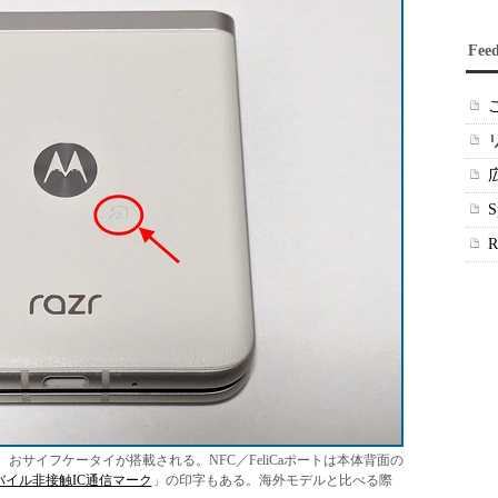
Fee
s）には、おサイフケータイが搭載される。NFC／FeliCaポートは本体背面の
バイル非接触IC通信マーク
」の印字もある。海外モデルと比べる際