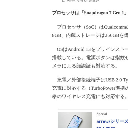
に“分かりやすい”差異だ
プロセッサは「Snapdragon 7 Gen 1
プロセッサ（SoC）はQualcomm
8GB、内蔵ストレージは256GBを
OSはAndroid 13をプリインスト
搭載している。電源ボタンは指紋
メラによる顔認証も対応する。
充電／外部接続端子はUSB 2.0 Type
充電に対応する（TurboPower
格のワイヤレス充電にも対応する。バ
Special
arrowsシ