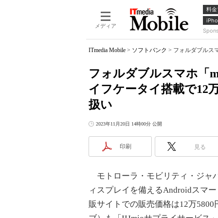
料金
iPho
メディア
Spon
ITmedia Mobile
>
ソフトバンク
>
フォルダブルスマホ
フォルダブルスマホ「moto
イフケータイ搭載で12万
扱い
2023年11月20日 14時00分 公開
印刷
見る
モトローラ・モビリティ・ジャパン
ィスプレイを備えるAndroidスマート
販サイトでの販売価格は12万580