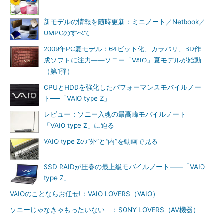
新モデルの情報を随時更新：ミニノート／Netbook／
UMPCのすべて
2009年PC夏モデル：64ビット化、カラバリ、BD作
成ソフトに注力――ソニー「VAIO」夏モデルが始動
（第1弾）
CPUとHDDを強化したパフォーマンスモバイルノー
ト──「VAIO type Z」
レビュー：ソニー入魂の最高峰モバイルノート
「VAIO type Z」に迫る
VAIO type Zの“外”と“内”を動画で見る
SSD RAIDが圧巻の最上級モバイルノート――「VAIO
type Z」
VAIOのことならお任せ!：VAIO LOVERS（VAIO）
ソニーじゃなきゃもったいない！：SONY LOVERS（AV機器）