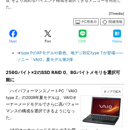
度”をより高めるハイエンド構成を選択できるメニューを用意し
た。
[ITmedia]
PC用表示
関連情報
Share
Post
LINE
Hatena
→
type PのXPモデルや新色、地デジ対応type Tが登場――
ソニー「VAIO」夏モデル第2弾
256Gバイト×2のSSD RAID 0、8Gバイトメモリを選択可
能に
ハイパフォーマンスノートPC「VAIO
type Z」の2009年夏モデルは、VAIOオ
ーナーメードモデルでさらに高パフォー
マンスの構成を選択できるようになっ
た。