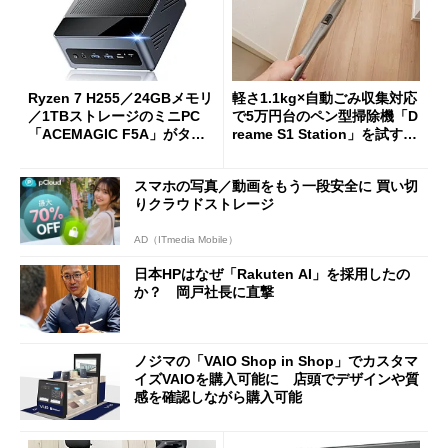
Ryzen 7 H255／24GBメモリ
軽さ1.1kg×自動ごみ収集対応
／1TBストレージのミニPC
で5万円台のペン型掃除機「D
「ACEMAGIC F5A」がタイ
reame S1 Station」を試す
ムセールで41％オフの10万69
見えた長所と短所
98円に
スマホの写真／動画をもう一段安全に 買い切
りクラウドストレージ
AD（ITmedia Mobile）
日本HPはなぜ「Rakuten AI」を採用したの
か？ 岡戸社長に直撃
ノジマの「VAIO Shop in Shop」でカスタマ
イズVAIOを購入可能に 店頭でデザインや質
感を確認しながら購入可能