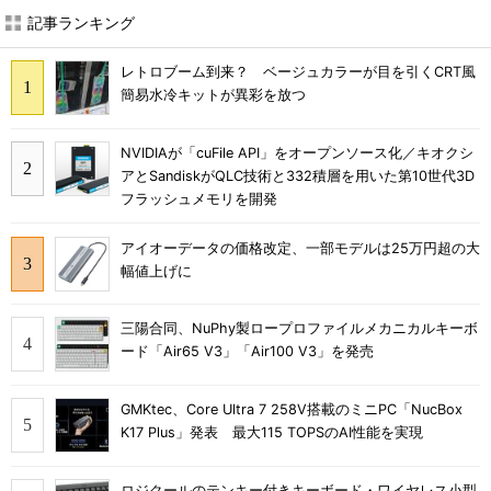
記事ランキング
レトロブーム到来？ ベージュカラーが目を引くCRT風
簡易水冷キットが異彩を放つ
NVIDIAが「cuFile API」をオープンソース化／キオクシ
アとSandiskがQLC技術と332積層を用いた第10世代3D
フラッシュメモリを開発
アイオーデータの価格改定、一部モデルは25万円超の大
幅値上げに
三陽合同、NuPhy製ロープロファイルメカニカルキーボ
ード「Air65 V3」「Air100 V3」を発売
GMKtec、Core Ultra 7 258V搭載のミニPC「NucBox
K17 Plus」発表 最大115 TOPSのAI性能を実現
ロジクールのテンキー付きキーボード・ワイヤレス小型