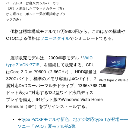
パームレストは従来のシルバーカラー
（左）と新設したブラックカラー（右）
から選べる（ボルドー天板選択時はブラ
ックのみ）
価格は標準構成モデルで17万9800円から。このほかの構成や
CTOによる価格は
ソニースタイル
でシミュレートできる。
店頭販売モデルは、2009年春モデル「
VAIO
type Z VGN-Z71B
」を継続して販売する。CPU
はCore 2 Duo P9600（2.66GHz）、HDD容量は
320Gバイト、標準のメモリ容量は4Gバイト、2
VAIO type Z VGN-Z
層対応DVDスーパーマルチドライブ、1366×768
71JB
ドット表示に対応する13.1型ワイド液晶ディス
プレイを備え、64ビット版のWindows Vista Home
Premium（SP1）をプリインストールする。
→
type PのXPモデルや新色、地デジ対応type Tが登場――
ソニー「VAIO」夏モデル第2弾