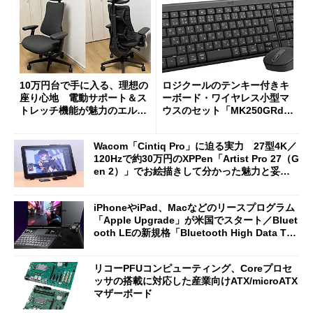
10万円台で手に入る、理想の
ロジクールのテンキー付きキ
座り心地 電動サポート＆ス
ーボード・ワイヤレス小型マ
トレッチ機能が魅力のエルゴ
ウスのセット「MK250GRd」
ノミクスチェア「LiberNovo
がセールで15％オフの2980円
Omni Gen」を試す
に
Wacom「Cintiq Pro」に迫る実力 27型4K／
120Hzで約30万円のXPPen「Artist Pro 27（G
en 2）」でお絵描きして分かった魅力と妥協
点
iPhoneやiPad、Macなどのリースプログラム
「Apple Upgrade」が米国でスタート／Bluet
ooth LEの新規格「Bluetooth High Data Thr
oughput」が明...
リコーPFUコンピューティング、Coreプロセ
ッサの搭載に対応した産業向けATX/microATX
マザーボード