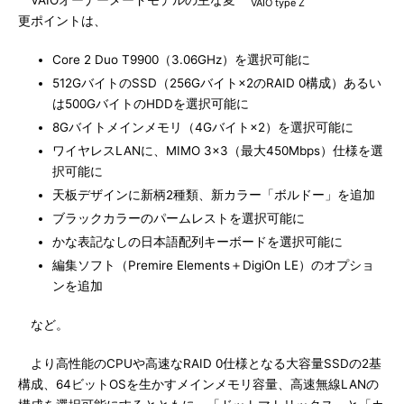
VAIOオーナーメードモデルの主な変
VAIO type Z
更ポイントは、
Core 2 Duo T9900（3.06GHz）を選択可能に
512GバイトのSSD（256Gバイト×2のRAID 0構成）あるい
は500GバイトのHDDを選択可能に
8Gバイトメインメモリ（4Gバイト×2）を選択可能に
ワイヤレスLANに、MIMO 3×3（最大450Mbps）仕様を選
択可能に
天板デザインに新柄2種類、新カラー「ボルドー」を追加
ブラックカラーのパームレストを選択可能に
かな表記なしの日本語配列キーボードを選択可能に
編集ソフト（Premire Elements＋DigiOn LE）のオプショ
ンを追加
など。
より高性能のCPUや高速なRAID 0仕様となる大容量SSDの2基
構成、64ビットOSを生かすメインメモリ容量、高速無線LANの