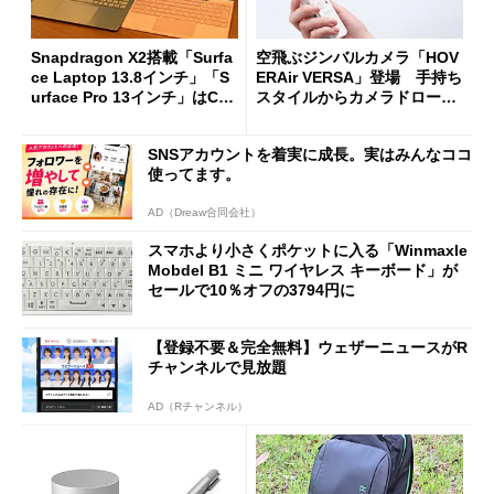
Snapdragon X2搭載「Surfa
空飛ぶジンバルカメラ「HOV
ce Laptop 13.8インチ」「S
ERAir VERSA」登場 手持ち
urface Pro 13インチ」はCop
スタイルからカメラドローン
ilot+ PCの“完成形”？ 外観
に合体変形
をじっくりとチェックしてみ
SNSアカウントを着実に成長。実はみんなココ
た
使ってます。
AD（Dreaw合同会社）
スマホより小さくポケットに入る「Winmaxle
Mobdel B1 ミニ ワイヤレス キーボード」が
セールで10％オフの3794円に
【登録不要＆完全無料】ウェザーニュースがR
チャンネルで見放題
AD（Rチャンネル）