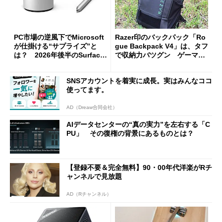
PC市場の逆風下でMicrosoft
Razer印のバックパック「Ro
が仕掛ける“サプライズ”と
gue Backpack V4」は、タフ
は？ 2026年後半のSurface
で収納力バツグン ゲーマー
新製品を予想する
じゃなくても欲しくなる
SNSアカウントを着実に成長。実はみんなココ
使ってます。
AD（Dreaw合同会社）
AIデータセンターの“真の実力”を左右する「C
PU」 その復権の背景にあるものとは？
【登録不要＆完全無料】90・00年代洋楽がRチ
ャンネルで見放題
AD（Rチャンネル）