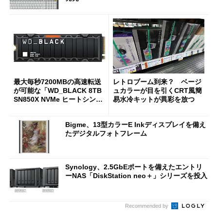
最大毎秒7200MBの高速転送
レトロブーム到来？ ベージ
が可能な「WD_BLACK 8TB
ュカラーが目を引くCRT風簡
SN850X NVMe ヒートシンク
易水冷キットが異彩を放つ
付き」が18％オフの17万508
7円に
Bigme、13型カラーE Inkディスプレイを備え
たデジタルフォトフレーム
Synology、2.5GbEポートを備えたエントリ
ーNAS「DiskStation neo＋」シリーズを投入
Recommended by