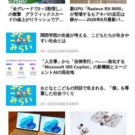
「全グレードで2～3割増し」
新GPU「Radeon RX 9050」
の衝撃 グラフィックスカー
が登場するもアキバの反応は
ドの値上がりラッシュでアキ
静か――2026年8月最新パー
バの購入制限が深刻化
ツ事情
関西学院の生徒が考える、こどもたちが生きや
すい社会とは
AD（住友生命福祉文化財団）
「人主導」から「自律実行」へ――進化する
「Microsoft 365 Copilot」の新機能とエージ
ェントAIの現在地
おとなとこどもの対話で生まれる、「個」を尊
重した社会づくり
AD（住友生命福祉文化財団）