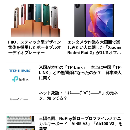
FIIO、スティック型デザイン
エンタメや作業を大画面で楽
筐体を採用したポータブルオ
しみたい人に適した「Xiaomi
ーディオプレーヤー
Redmi Pad 2」が11％オフの
2万4980円に
米国が本社の「TP-Link」 本当に中国「TP-
LINK」との無関係になったのか？ 日本法人
に聞く
ネット死語：「ｷﾀ――(ﾟ∀ﾟ)――!!」の元ネ
タ、知ってる？
三陽合同、NuPhy製ロープロファイルメカニ
カルキーボード「Air65 V3」「Air100 V3」を
発売