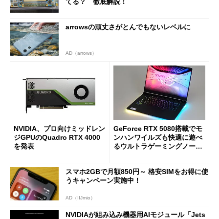
てる？ 徹底解説！
arrowsの頑丈さがとんでもないレベルに
AD（arrows）
NVIDIA、プロ向けミッドレン
GeForce RTX 5080搭載でモ
ジGPUのQuadro RTX 4000
ンハンワイルズも快適に遊べ
を発表
るウルトラゲーミングノート
PC「ROG Strix SCAR 16（2
025）」 ド派手な演出で見
スマホ2GBで月額850円～ 格安SIMをお得に使
た目も豪華
うキャンペーン実施中！
AD（IIJmio）
NVIDIAが組み込み機器用AIモジュール「Jets