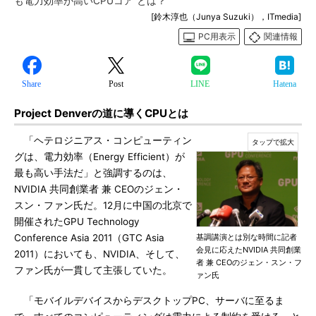
も電力効率が高いCPUコア”とは？
[鈴木淳也（Junya Suzuki），ITmedia]
PC用表示
関連情報
Share
Post
LINE
Hatena
Project Denverの道に導くCPUとは
「ヘテロジニアス・コンピューティン
グは、電力効率（Energy Efficient）が
最も高い手法だ」と強調するのは、
NVIDIA 共同創業者 兼 CEOのジェン・
スン・ファン氏だ。12月に中国の北京で
開催されたGPU Technology
Conference Asia 2011（GTC Asia
基調講演とは別な時間に記者
会見に応えたNVIDIA 共同創業
2011）においても、NVIDIA、そして、
者 兼 CEOのジェン・スン・フ
ファン氏が一貫して主張していた。
ァン氏
「モバイルデバイスからデスクトップPC、サーバに至るま