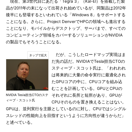
現在、第3世代目にあたる「Tegra 3」（Kal-El）を搭載した製
品が2011年の末になって出荷され始めているが、同製品は2012年
後半にも登場するといわれている「Windows 8」をサポートする
ことになる。さらに、Project DenverでHPCの領域へも進出する
ことになり、モバイルからデスクトップ、サーバまで、すべての
コンピューティング領域をカバーするソリューションがNVIDIA
の製品でもそろうことになる。
だが、こうしたロードマップ実現はま
だ先の話だ。NVIDIAでTesla担当CTOの
スティーブ・スコット氏は、「われわれ
は将来的に大量の命令実行に最適化され
たGPUコアの中に、CPUコアを組み込
むことを計画している。GPUとCPUの
NVIDIA Tesla担当CTOのステ
それぞれに長所と短所があり、GPUが
ィーブ・スコット氏
CPUそのものを置き換えることはない。
GPUは、並列実行を主眼としているのに対し、CPUではシングル
スレッドの性能向上を目指すというように方向性が違うからだ」
と述べている。