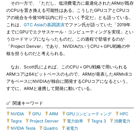
その一方で、「ただし、低消費電力に最適化されたARMが既存
のCPUを置き換える可能性はある。こうしたGPUコアとCPUコ
アの統合を今後10年以内に行っていく予定だ」とも語っている。
これは、
GTC Asiaの基調講演
でファン氏が語っていた「2019年
までにGPUでエクサスケール・コンピューティングを実現」とい
うロードマップにならったものだ。この過程で登場するのが
「Project Denver」であり、NVIDIAのいうCPU＋GPU戦略の中
核を担うものだと考えられる。
なお、Scott氏によれば、このCPU＋GPU戦略で用いられる
ARMコアは64ビットベースのもので、ARMが発表したARMv8コ
アをベースにNVIDIAが独自に開発するCPUコアになるという。
すでに、ARMと連携して開発に動いている。
関連キーワード
NVIDIA
|
GPU
|
ARM
|
GPUコンピューティング
|
HPC
|
Tegra
|
Project Denver
|
電力効率
|
Tegra 3
|
消費電力
|
NVIDIA Tesla
|
Quadro
|
省電力