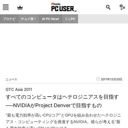
プロナビ
チョイ得！
AI PC Now!
ミニPC
ニュース
2011年12月20日
GTC Asia 2011
すべてのコンピュータはヘテロジニアスを目指す
──NVIDIAがProject Denverで目指すもの
“最も電力効率が高いCPUコア”とGPUを組み合わせたヘテロジニ
アス・コンピューティングを推進するNVIDIA。彼らが考える“最