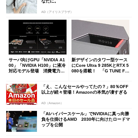
なたに。
AD（アイリスプラザ）
サーバ向けGPU「NVIDIA A1
新デザインのタワー型ケース
00」「NVIDIA H100」に液冷
にCore Ultra 9 285KとRTX 5
対応モデル登場 消費電力と
080を搭載！ 「G TUNE FZ-
設置スペースを削減
I9G80」の実力を検証した
「え、こんなセールやってたの？」80％OFF
以上が続々登場！Amazonの本気が凄すぎる
AD（Amazon）
「AIハイパースケール」でNVIDIAに真っ向勝
負を仕掛けるAMD 2030年に向けたロードマ
ップを公開