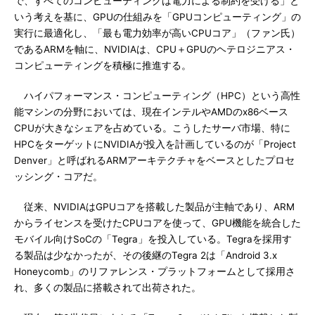
で、すべてのコンピューティングは電力による制約を受ける」と
いう考えを基に、GPUの仕組みを「GPUコンピューティング」の
実行に最適化し、「最も電力効率が高いCPUコア」（ファン氏）
であるARMを軸に、NVIDIAは、CPU＋GPUのヘテロジニアス・
コンピューティングを積極に推進する。
ハイパフォーマンス・コンピューティング（HPC）という高性
能マシンの分野においては、現在インテルやAMDのx86ベース
CPUが大きなシェアを占めている。こうしたサーバ市場、特に
HPCをターゲットにNVIDIAが投入を計画しているのが「Project
Denver」と呼ばれるARMアーキテクチャをベースとしたプロセ
ッシング・コアだ。
従来、NVIDIAはGPUコアを搭載した製品が主軸であり、ARM
からライセンスを受けたCPUコアを使って、GPU機能を統合した
モバイル向けSoCの「Tegra」を投入している。Tegraを採用す
る製品は少なかったが、その後継のTegra 2は「Android 3.x
Honeycomb」のリファレンス・プラットフォームとして採用さ
れ、多くの製品に搭載されて出荷された。