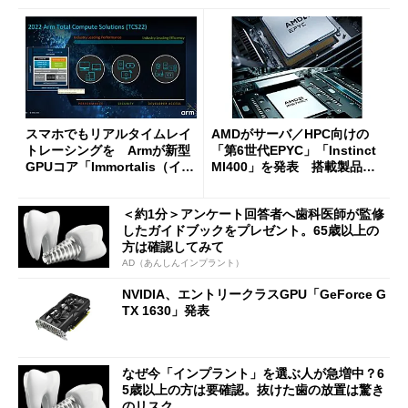
スマホでもリアルタイムレイ
AMDがサーバ／HPC向けの
トレーシングを Armが新型
「第6世代EPYC」「Instinct
GPUコア「Immortalis（イモ
MI400」を発表 搭載製品は
ータリス）」を発表 CPUコ
順次市場投入
アもアップデート
＜約1分＞アンケート回答者へ歯科医師が監修
したガイドブックをプレゼント。65歳以上の
方は確認してみて
AD（あんしんインプラント）
NVIDIA、エントリークラスGPU「GeForce G
TX 1630」発表
なぜ今「インプラント」を選ぶ人が急増中？6
5歳以上の方は要確認。抜けた歯の放置は驚き
のリスク