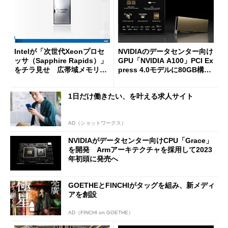
Intelが「次世代Xeonプロセ
NVIDIAのデータセンター向け
ッサ（Sapphire Rapids）」
GPU「NVIDIA A100」PCI Ex
をチラ見せ 広帯域メモリ内
press 4.0モデルに80GB構成
蔵バージョンを用意
登場 メモリ帯域幅は毎秒2T
Bに拡張
1日だけ働きたい、を叶える求人サイト
AD（ショットワークス）
NVIDIAがデータセンター向けCPU「Grace」
を開発 Armアーキテクチャを採用して2023
年初頭に発売へ
GOETHEとFINCHIがタッグを組み、新メディ
アを創設
AD（FINCHI on GOETHE）