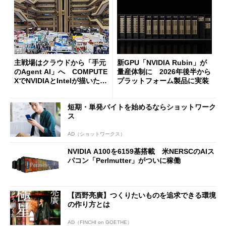
主戦場はクラウドから「手元
新GPU「NVIDIA Rubin」が
のAgent AI」へ COMPUTE
量産体制に 2026年後半から
XでNVIDIAとIntelが描いた次
プラットフォーム製品に実装
世代PCの姿
短期・単発バイトを始めるならショットワーク
ス
AD（ショットワークス）
NVIDIA A100を6159基搭載 米NERSCのAIス
パコン「Perlmutter」がついに稼働
【西野亮廣】つくりたいものを追求できる環境
の作り方とは
AD（FINCHI on GOETHE）