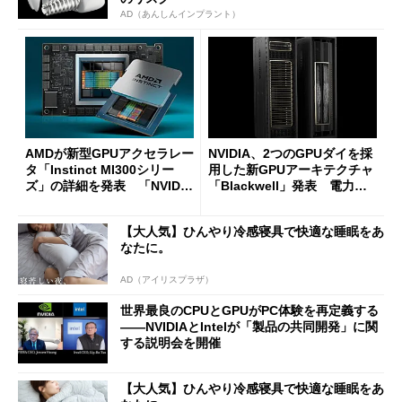
AD（あんしんインプラント）
AMDが新型GPUアクセラレー
NVIDIA、2つのGPUダイを採
タ「Instinct MI300シリー
用した新GPUアーキテクチャ
ズ」の詳細を発表 「NVIDIA
「Blackwell」発表 電力効
H100」よりも強い？
率25倍、AI性能は30倍に
【大人気】ひんやり冷感寝具で快適な睡眠をあ
なたに。
AD（アイリスプラザ）
世界最良のCPUとGPUがPC体験を再定義する
――NVIDIAとIntelが「製品の共同開発」に関
する説明会を開催
【大人気】ひんやり冷感寝具で快適な睡眠をあ