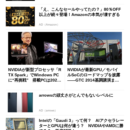
「え、こんなセールやってたの？」80％OFF
以上が続々登場！Amazonの本気が凄すぎる
AD（Amazon）
NVIDIAが新型プロセッサ「R
NVIDIAが最新GPU／モバイ
TX Spark」でWindows PC
ルSoCのロードマップを披露
に“再挑戦” 搭載PCは2026
――GTC 2014基調講演まと
年秋に登場
め (1/3)
arrowsの頑丈さがとんでもないレベルに
AD（arrows）
Intelの「Gaudi 3」って何？ AIアクセラレー
ターとGPUは何が違う？ NVIDIAやAMDに勝