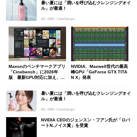
暑い夏には「潤いを呼び込むクレンジングオイ
ル」が最適！
AD（DHC｜CanCam.jp）
Maxonのベンチマークアプリ
NVIDIA、Maxwell世代の最高
「Cinebench」に2026年
峰GPU「GeForce GTX TITA
版 最新GPU対応に加え、マ
N X」発表
ルチスレッド対応CPU用テス
トも登場
暑い夏には「潤いを呼び込むクレンジングオイ
ル」が最適！
AD（DHC｜CanCam.jp）
NVIDIA CEOのジェンスン・フアン氏が「ロバ
ートN.ノイス賞」を受賞