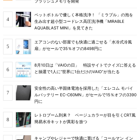
フラッシュメモリを開発
ペットボトルで優しく本格洗浄！ 「ミラブル」の泡を
生み出す超小型コードレス高圧洗浄機「MIRABLE
AQUABLAST MINI」を見てきた
エアコンのない部屋でも快適に過ごせる「水冷式冷風
扇」がセールで35％オフの8498円に
8月10日は「VAIOの日」 特設サイトでクイズに答える
と抽選で1人に“世界に1台だけのVAIO”が当たる
安全性の高い半固体電池を採用した「エレコム モバイ
ルバッテリー EC-C60MN」がセールで15％オフの3390
円に
レトロブーム到来？ ベージュカラーが目を引くCRT風
簡易水冷キットが異彩を放つ
キャンプやレジャーで快適に寛げる「コールマン イン