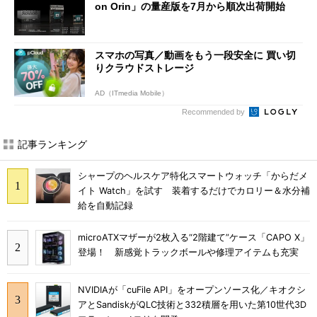
on Orin」の量産版を7月から順次出荷開始
スマホの写真／動画をもう一段安全に 買い切
りクラウドストレージ
AD（ITmedia Mobile）
Recommended by
記事ランキング
シャープのヘルスケア特化スマートウォッチ「からだメ
イト Watch」を試す 装着するだけでカロリー＆水分補
給を自動記録
microATXマザーが2枚入る“2階建て”ケース「CAPO X」
登場！ 新感覚トラックボールや修理アイテムも充実
NVIDIAが「cuFile API」をオープンソース化／キオクシ
アとSandiskがQLC技術と332積層を用いた第10世代3D