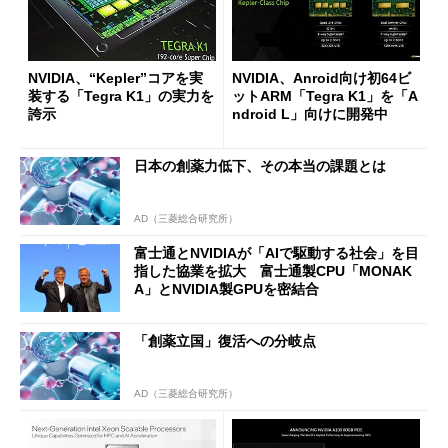
NVIDIA、“Kepler”コアを実
NVIDIA、Anroid向け初64ビ
装する「Tegra K1」の実力を
ットARM「Tegra K1」を「A
誇示
ndroid L」向けに開発中
日本の創薬力低下、その本当の課題とは
AD（三菱総合研究所）
富士通とNVIDIAが「AIで駆動する社会」を目
指した協業を拡大 富士通製CPU「MONAK
A」とNVIDIA製GPUを密結合
「創薬立国」復活への分岐点
AD（三菱総合研究所）