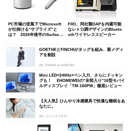
PC市場の逆風下でMicrosoft
FIIO、同社製DAPを内蔵可能
が仕掛ける“サプライズ”と
なレトロ調デザインのBlueto
は？ 2026年後半のSurface
othワイヤレススピーカー
新製品を予想する
GOETHEとFINCHIがタッグを組み、新メディ
アを創設
AD（FINCHI on GOETHE）
Mini LED×240Hz×ペン入力、さらにドッキン
グも！ EHOMEWEIの"全部入り"16型モバイ
ルディスプレイ「TM-160PW」徹底レビュー
【大人気】ひんやり冷感寝具で快適な睡眠をあ
なたに。
AD（アイリスプラザ）