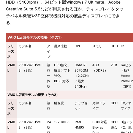
HDD（5400rpm）、64ビット版Windows 7 Ultimate、Adobe
Creative Suite 5.5などが用意されるほか、ディスプレイをタッ
チパネル機能や3D立体視機能対応の液晶ディスプレイにでき
る。
VAIO L店頭モデルの概要（その1）
シリ
モデル名
タ
従来比較
CPU
メモリ
HDD
OS
ーズ
イ
名
プ
VAIO
VPCL247FJ/WI・
液
CPU強化、
Core i7-
4GB
2TB
64ビッ
L
BI （2色）
晶
編集ソフト
2670QM
（DDR3）
ト版7
一
強化、
（2.2GHz
Home
体
BDXL対応
／最大
Premiu
型
3.1GHz）
（SP1）
VAIO L店頭モデルの概要（その2）
シリ
モデル名
液
解像度
チップセ
光学ドラ
GPU
TV／オ
ーズ
晶
ット
イブ
フィス
名
VAIO
VPCL247FJ/WI・
24
1920×1080
Intel
BDXL対応
CPU
3波デジ
L
BI （2色）
型
HM65
Blu-ray
統合
×2、地
ワ
Disc
デジ×1