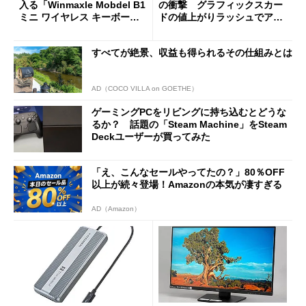
入る「Winmaxle Mobdel B1
の衝撃 グラフィックスカー
ミニ ワイヤレス キーボー
ドの値上がりラッシュでアキ
ド」がセールで10％オフの37
バの購入制限が深刻化
94円に
すべてが絶景、収益も得られるその仕組みとは
AD（COCO VILLA on GOETHE）
ゲーミングPCをリビングに持ち込むとどうな
るか？ 話題の「Steam Machine」をSteam
Deckユーザーが買ってみた
「え、こんなセールやってたの？」80％OFF
以上が続々登場！Amazonの本気が凄すぎる
AD（Amazon）