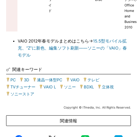
イ
Office
ド
Home
and
Busines
2010
VAIO 2012年春モデルまとめはこちら→
15.5型モバイル拡
充、“Z”に新色、編集ソフト刷新――ソニーの「VAIO」春
モデル
関連キーワード
PC
|
3D
|
液晶一体型PC
|
VAIO
|
テレビ
|
TVチューナー
|
VAIO L
|
ソニー
|
BDXL
|
立体視
|
ソニーストア
Copyright © ITmedia, Inc. All Rights Reserved.
関連情報