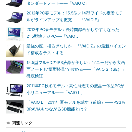
タンダードノート――「VAIO C」
2012年PC春モデル：15.5型／14型ワイドの定番モデ
ルがラインアップを拡充――「VAIO E」
2012年PC春モデル：長時間録画がしやすくなった
21.5型地デジPC──「VAIO J」
最強の座、揺るぎなしか：「VAIO Z」の最新ハイエン
ド構成をテストする
15.5型フルHDのIPS液晶が美しい：ソニーだから大画
面ノートも“薄型軽量”で攻める――「VAIO S（SE）」
徹底検証
2011年PC秋冬モデル：高性能志向の液晶一体型PCが
小リニューアル――「VAIO L」
「VAIO L」2011年夏モデルを試す（前編）――PS3も
BRAVIAもつながる3D機能とは？
関連リンク