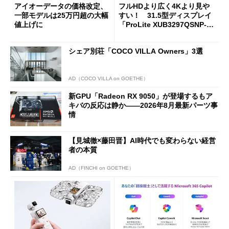
アイオーデータの価格改定、
フルHDより広く4Kより見や
一部モデルは25万円超の大幅
すい！ 31.5型ディスプレイ
値上げに
「ProLite XUB3297QSNP-B
1J」がテレワークにピッタリ
な理由
シェア別荘「COCO VILLA Owners」3選
AD（COCO VILLA on GOETHE）
新GPU「Radeon RX 9050」が登場するもア
キバの反応は静か――2026年8月最新パーツ事
情
【見城徹×藤田晋】AI時代でも変わらない経営
者の本質
AD（FINCHI on GOETHE）