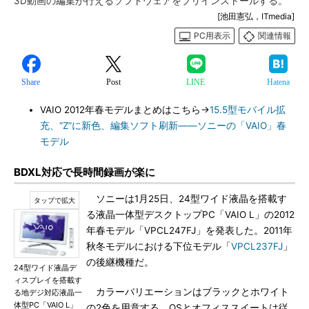
3D動画の編集が行えるソフトウェアをプリインストールする。
[池田憲弘，ITmedia]
PC用表示
関連情報
Share
Post
LINE
Hatena
VAIO 2012年春モデルまとめはこちら→
15.5型モバイル拡
充、“Z”に新色、編集ソフト刷新――ソニーの「VAIO」春
モデル
BDXL対応で長時間録画が楽に
ソニーは1月25日、24型ワイド液晶を搭載す
る液晶一体型デスクトップPC「VAIO L」の2012
年春モデル「VPCL247FJ」を発表した。2011年
秋冬モデルにおける下位モデル「
VPCL237FJ
」
の後継機種だ。
24型ワイド液晶デ
ィスプレイを搭載す
カラーバリエーションはブラックとホワイト
る地デジ対応液晶一
体型PC「VAIO L」
の2色を用意する。OSとオフィススイートは従