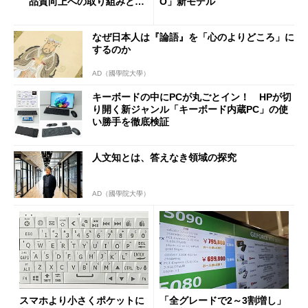
品質向上への取り組みと
O」新モデル
「26H2」に向けた中間報告
なぜ日本人は『論語』を「心のよりどころ」に
するのか
AD（國學院大學）
キーボードの中にPCが丸ごとイン！ HPが切
り開く新ジャンル「キーボード内蔵PC」の使
い勝手を徹底検証
人文知とは、答えなき領域の探究
AD（國學院大學）
スマホより小さくポケットに
「全グレードで2～3割増し」