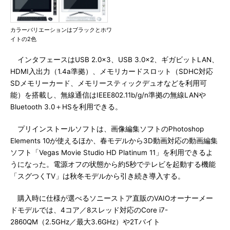
カラーバリエーションはブラックとホワ
イトの2色
インタフェースはUSB 2.0×3、USB 3.0×2、ギガビットLAN、
HDMI入出力（1.4a準拠）、メモリカードスロット（SDHC対応
SDメモリーカード、メモリースティックデュオなどを利用可
能）を搭載し、無線通信はIEEE802.11b/g/n準拠の無線LANや
Bluetooth 3.0＋HSを利用できる。
プリインストールソフトは、画像編集ソフトのPhotoshop
Elements 10が使えるほか、春モデルから3D動画対応の動画編集
ソフト「Vegas Movie Studio HD Platinum 11」を利用できるよ
うになった。電源オフの状態から約5秒でテレビを起動する機能
「スグつくTV」は秋冬モデルから引き続き導入する。
購入時に仕様が選べるソニーストア直販のVAIOオーナーメー
ドモデルでは、4コア／8スレッド対応のCore i7-
2860QM（2.5GHz／最大3.6GHz）や2Tバイト