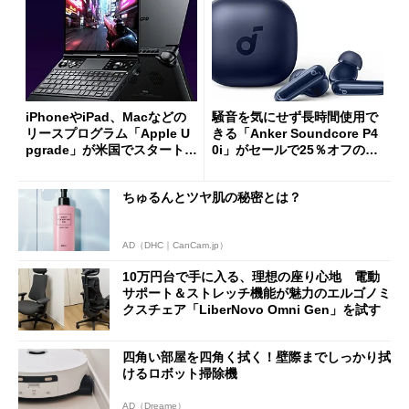
iPhoneやiPad、Macなどの
騒音を気にせず長時間使用で
リースプログラム「Apple U
きる「Anker Soundcore P4
pgrade」が米国でスタート／
0i」がセールで25％オフの59
Bluetooth LEの新規格「Blu
90円に
etooth High Data Throughp
ちゅるんとツヤ肌の秘密とは？
ut」が明...
AD（DHC｜CanCam.jp）
10万円台で手に入る、理想の座り心地 電動
サポート＆ストレッチ機能が魅力のエルゴノミ
クスチェア「LiberNovo Omni Gen」を試す
四角い部屋を四角く拭く！壁際までしっかり拭
けるロボット掃除機
AD（Dreame）