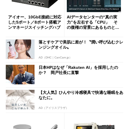
アイオー、10GbE接続に対応
AIデータセンターの“真の実
した5ポート／8ポート搭載ア
力”を左右する「CPU」 そ
ンマネージスイッチングハブ
の復権の背景にあるものと
は？
落とすケアで美肌に差が！〝潤い呼び込むクレ
ンジングオイル〟
AD（DHC｜CanCam.jp）
日本HPはなぜ「Rakuten AI」を採用したの
か？ 岡戸社長に直撃
【大人気】ひんやり冷感寝具で快適な睡眠をあ
なたに。
AD（アイリスプラザ）