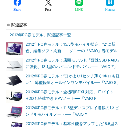
Share
Post
LINE
Hatena
関連記事
「2012年PC春モデル」関連記事一覧
2012年PC春モデル：15.5型モバイル拡充、“Z”に新
色、編集ソフト刷新――ソニーの「VAIO」春モデル
2012年PC春モデル：店頭モデルも「爆速SSD RAID」
に強化、13.1型のハイエンドモバイル──「VAIO Z」
2012年PC春モデル：“ほかより1センチ薄く1キロも軽
い”、薄型軽量オールインワンモバイル──「VAIO S」
2012年PC春モデル：全機種BDXL対応、1Tバイト
HDDも搭載できるAVノート──「VAIO F」
2012年PC春モデル：11.6型ディスプレイ搭載の1スピ
ンドルモバイルノート──「VAIO Y」
2012年PC春モデル：基本性能をアップした15.5型ス