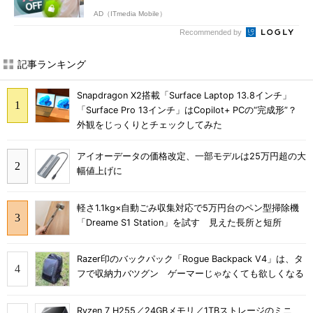
AD（ITmedia Mobile）
Recommended by
記事ランキング
Snapdragon X2搭載「Surface Laptop 13.8インチ」
「Surface Pro 13インチ」はCopilot+ PCの“完成形”？
外観をじっくりとチェックしてみた
アイオーデータの価格改定、一部モデルは25万円超の大
幅値上げに
軽さ1.1kg×自動ごみ収集対応で5万円台のペン型掃除機
「Dreame S1 Station」を試す 見えた長所と短所
Razer印のバックパック「Rogue Backpack V4」は、タ
フで収納力バツグン ゲーマーじゃなくても欲しくなる
Ryzen 7 H255／24GBメモリ／1TBストレージのミニ