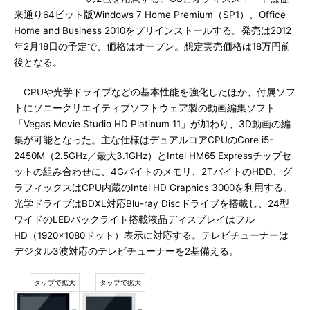
来通り64ビット版Windows 7 Home Premium（SP1）、Office
Home and Business 2010をプリインストールする。発売は2012
年2月18日の予定で、価格はオープン。想定実売価格は18万円前
後となる。
CPUや光学ドライブなどの基本性能を強化したほか、付属ソフ
トにソニークリエイティブソフトウェア製の動画編集ソフト
「Vegas Movie Studio HD Platinum 11」が加わり、3D動画の編
集が可能となった。主な仕様はデュアルコアCPUのCore i5-
2450M（2.5GHz／最大3.1GHz）とIntel HM65 Expressチップセ
ットの組み合わせに、4Gバイトのメモリ、2TバイトのHDD、グ
ラフィックスはCPU内蔵のIntel HD Graphics 3000を利用する。
光学ドライブはBDXL対応Blu-ray Discドライブを搭載し、24型
ワイドのLEDバックライト搭載液晶ディスプレイはフル
HD（1920×1080ドット）表示に対応する。テレビチューナーは
デジタル3波対応のテレビチューナーを2基備える。