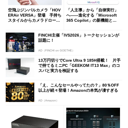
空飛ぶジンバルカメラ「HOV
「人主導」から「自律実行」
ERAir VERSA」登場 手持ち
へ――進化する「Microsoft
スタイルからカメラドローン
365 Copilot」の新機能とエ
に合体変形
ージェントAIの現在地
FINCHI主催「IVS2026」トークセッションが
話題に！
AD（FINCHI on GOETHE）
13万円切りでCore Ultra 9 185H搭載！ 片手
で持てるミニPC「GEEKOM IT13 Max」のコ
スパと実力を検証する
「え、こんなセールやってたの？」80％OFF
以上が続々登場！Amazonの本気が凄すぎる
AD（Amazon）