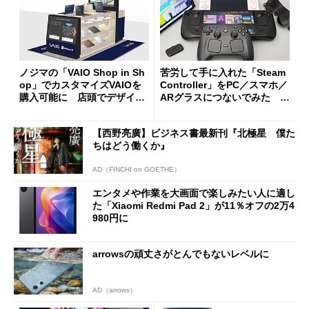
ノジマの「VAIO Shop in Sh
苦労して手に入れた「Steam
op」でカスタマイズVAIOを
Controller」をPC／スマホ／
購入可能に 店頭でデザイン
ARグラスにつないでみた ゲ
や質感を確認しながら購入可
ーム体験や実用性は？
能
【西野亮廣】ビジネス書最新刊『北極星 僕た
ちはどう働くか』
AD（FINCHI on GOETHE）
エンタメや作業を大画面で楽しみたい人に適し
た「Xiaomi Redmi Pad 2」が11％オフの2万4
980円に
arrowsの頑丈さがとんでもないレベルに
AD（arrows）