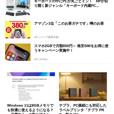
キーボードの中にPCが丸ごとイン！ HPが切
り開く新ジャンル「キーボード内蔵PC...
アマゾン1位「このお茶ガチです」噂のお茶
AD（ハーブ健康本舗）
スマホ2GBで月額850円～ 格安SIMをお得に使
うキャンペーン実施中！
AD（IIJmio）
Windows 11は8GBメモリで
テプラ、PC接続にも対応した
も快適に使えるようになる？
ラベルプリンタ「テプラ PR