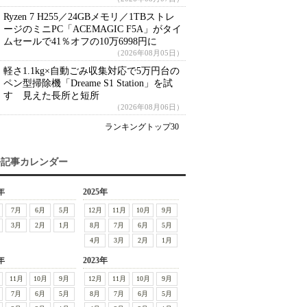
Ryzen 7 H255／24GBメモリ／1TBストレ
ージのミニPC「ACEMAGIC F5A」がタイ
ムセールで41％オフの10万6998円に
（2026年08月05日）
軽さ1.1kg×自動ごみ収集対応で5万円台の
ペン型掃除機「Dreame S1 Station」を試
す 見えた長所と短所
（2026年08月06日）
ランキングトップ30
去記事カレンダー
年
2025年
7月
6月
5月
12月
11月
10月
9月
3月
2月
1月
8月
7月
6月
5月
4月
3月
2月
1月
年
2023年
11月
10月
9月
12月
11月
10月
9月
7月
6月
5月
8月
7月
6月
5月