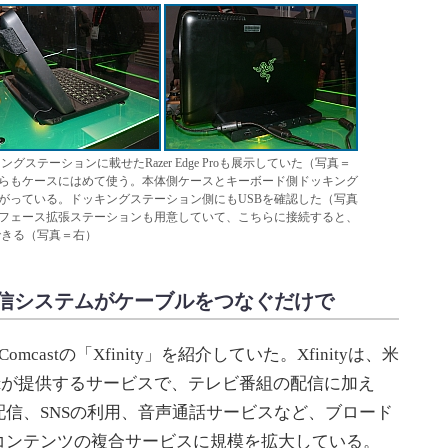
グステーションに載せたRazer Edge Proも展示していた（写真＝
らもケースにはめて使う。本体側ケースとキーボード側ドッキング
がっている。ドッキングステーション側にもUSBを確認した（写真
フェース拡張ステーションも用意していて、こちらに接続すると、
できる（写真＝右）
信システムがケーブルをつなぐだけで
Comcastの「Xfinity」を紹介していた。Xfinityは、米
astが提供するサービスで、テレビ番組の配信に加え
信、SNSの利用、音声通話サービスなど、ブロード
コンテンツの複合サービスに規模を拡大している。