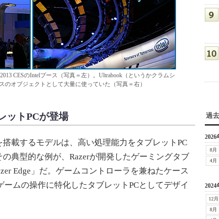
 CESのIntelブース（写真＝左）。Ultrabook（というかクラムシ
ースのオブジェクトとして大量に使っていた（写真＝右）
レットPCが登場
過
2026
を搭載するモデルは、高い処理能力をタブレットPC
8月
の典型的な例が、Razerが開発したゲーミングタブ
4月
」「Razer Edge」だ。ゲームコントローラを兼ねたケース
ゲームの操作に特化したタブレットPCとしてデザイ
2024
12月
8月