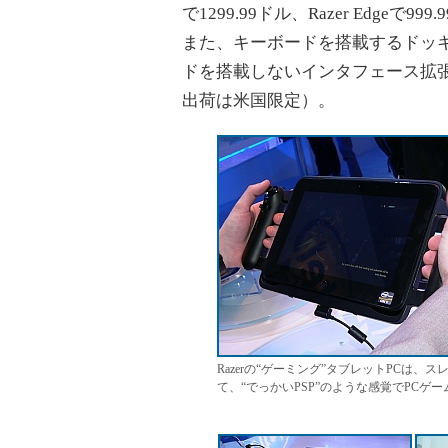
で1299.99ドル、Razer Edge
また、キーボードを搭載するドッキ
ドを搭載しないインタフェース拡張
出荷は米国限定）。
Razerの“ゲーミング”タブレットPCは
て、“でっかいPSP”のような感覚でPCゲ