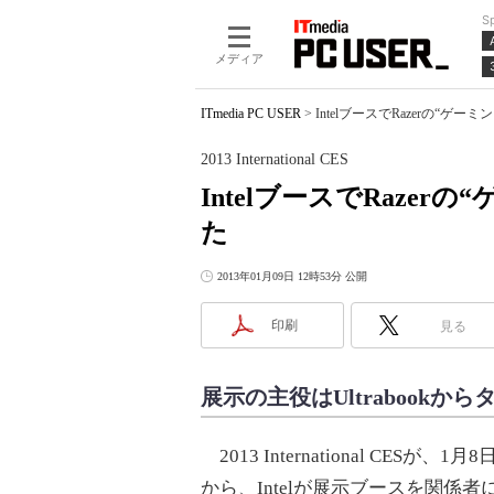
S
メディア
ITmedia PC USER
>
IntelブースでRazerの“ゲーミン
2013 International CES
IntelブースでRaze
た
2013年01月09日 12時53分 公開
印刷
見る
展示の主役はUltrabookか
2013 International C
から、Intelが展示ブースを関係者に