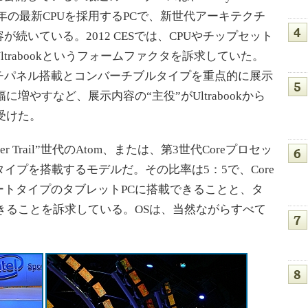
った、その年の最新CPUを採用するPCで、新世代アーキテクチ
続いている。2012 CESでは、CPUやチップセット
trabookというフォームファクタを訴求していた。
kは、タッチパネル搭載とコンバーチブルタイプを重点的に展示
増やすなど、展示内容の“主役”がUltrabookから
受けた。
 Trail”世代のAtom、または、第3世代Coreプロセッ
タイプを搭載するモデルだ。その比率は5：5で、Core
ートタイプのタブレットPCに搭載できることと、タ
きることを訴求している。OSは、当然ながらすべて