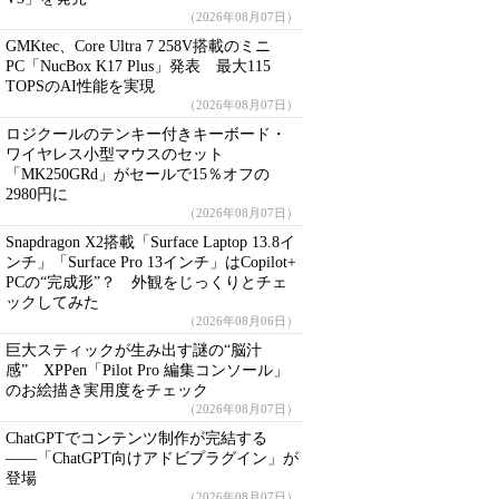
（2026年08月07日）
GMKtec、Core Ultra 7 258V搭載のミニ
PC「NucBox K17 Plus」発表 最大115
TOPSのAI性能を実現
（2026年08月07日）
ロジクールのテンキー付きキーボード・
ワイヤレス小型マウスのセット
「MK250GRd」がセールで15％オフの
2980円に
（2026年08月07日）
Snapdragon X2搭載「Surface Laptop 13.8イ
ンチ」「Surface Pro 13インチ」はCopilot+
PCの“完成形”？ 外観をじっくりとチェ
ックしてみた
（2026年08月06日）
巨大スティックが生み出す謎の“脳汁
感” XPPen「Pilot Pro 編集コンソール」
のお絵描き実用度をチェック
（2026年08月07日）
ChatGPTでコンテンツ制作が完結する
――「ChatGPT向けアドビプラグイン」が
登場
（2026年08月07日）