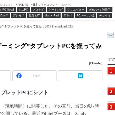
ponsord｜
日本マイクロソフト
レノボ
PHILIPS
ミニPC
プロナビ
ゲーミング
クリエイター
Windows 10終了
AI PC Now!
30周年
デジモノ
教育とIT
Mac・iPad
アキバ
PCパーツの道
チョイ得
グ”タブレットPCを握ってみた：2013 International CES
rの“ゲーミング”タブレットPCを握ってみ
アク
[
ITmedia
]
Share
らタブレットPCにシフト
ESが、1月8日（現地時間）に開幕した。その直前、当日の朝7時
公開している。最近のIntelブースは、Sandy