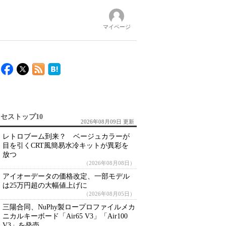
マイページ
セストップ10
2026年08月09日 更新
レトロブーム到来？ ベージュカラーが
目を引くCRT風簡易水冷キットが異彩を
放つ
（2026年08月08日）
アイオーデータの価格改定、一部モデル
は25万円超の大幅値上げに
（2026年08月05日）
三陽合同、NuPhy製ロープロファイルメカ
ニカルキーボード「Air65 V3」「Air100
V3」を発売