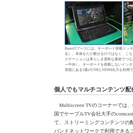
Razerのブースには、キーボード搭載ドッキン
左）。本体をただ載せるのではなく、こち
ステーションは革らしき柔軟な素材でつな
＝中央）。キーボードを搭載しないインタ
背面にある3基のUSBとHDMI出力を利用
個人でもマルチコンテンツ配
Multiscreen TVのコーナーでは、
国でケーブルTV会社大手のcomc
て、ストリーミングコンテンツの配
バンドネットワークで利用できる