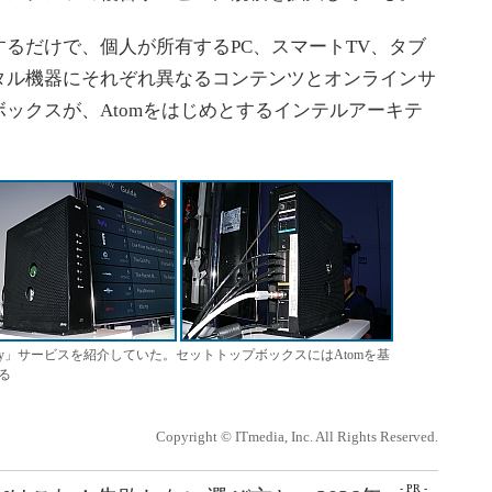
意するだけで、個人が所有するPC、スマートTV、タブ
タル機器にそれぞれ異なるコンテンツとオンラインサ
ックスが、Atomをはじめとするインテルアーキテ
の「Xfinity」サービスを紹介していた。セットトップボックスにはAtomを基
る
Copyright © ITmedia, Inc. All Rights Reserved.
- PR -