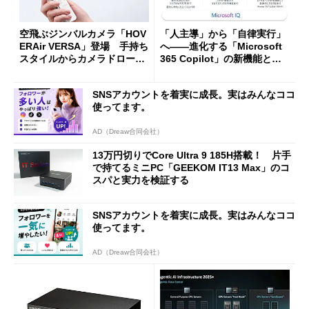
空飛ぶジンバルカメラ「HOV
「人主導」から「自律実行」
ERAir VERSA」登場 手持ち
へ――進化する「Microsoft
スタイルからカメラドローン
365 Copilot」の新機能とエ
に合体変形
ージェントAIの現在地
SNSアカウントを着実に成長。実はみんなココ
使ってます。
AD（Dreaw合同会社）
13万円切りでCore Ultra 9 185H搭載！ 片手
で持てるミニPC「GEEKOM IT13 Max」のコ
スパと実力を検証する
SNSアカウントを着実に成長。実はみんなココ
使ってます。
AD（Dreaw合同会社）