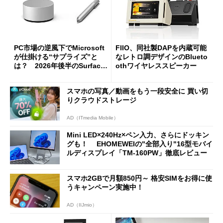
PC市場の逆風下でMicrosoft
FIIO、同社製DAPを内蔵可能
が仕掛ける“サプライズ”と
なレトロ調デザインのBlueto
は？ 2026年後半のSurface
othワイヤレススピーカー
新製品を予想する
スマホの写真／動画をもう一段安全に 買い切
りクラウドストレージ
AD（ITmedia Mobile）
Mini LED×240Hz×ペン入力、さらにドッキン
グも！ EHOMEWEIの"全部入り"16型モバイ
ルディスプレイ「TM-160PW」徹底レビュー
スマホ2GBで月額850円～ 格安SIMをお得に使
うキャンペーン実施中！
AD（IIJmio）