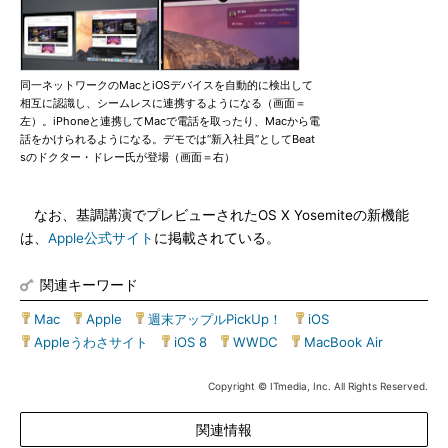
同一ネットワークのMacとiOSデバイスを自動的に検出して
相互に認識し、シームレスに連携するようになる（画面＝
左）。iPhoneと連携してMacで電話を取ったり、Macから電
話をかけられるようになる。デモでは“新入社員”としてBeat
sのドクター・ドレー氏が登場（画面＝右）
なお、基調講演でプレビューされたOS X Yosemiteの新機能
は、
Apple公式サイト
に掲載されている。
関連キーワード
Mac
|
Apple
|
週末アップルPickUp！
|
iOS
|
Appleうわさサイト
|
iOS 8
|
WWDC
|
MacBook Air
Copyright © ITmedia, Inc. All Rights Reserved.
関連情報