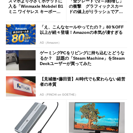
スマホより小さくポケットに
「全グレードで2～3割増し」
入る「Winmaxle Mobdel B1
の衝撃 グラフィックスカー
ミニ ワイヤレス キーボー
ドの値上がりラッシュでアキ
ド」がセールで10％オフの37
バの購入制限が深刻化
94円に
「え、こんなセールやってたの？」80％OFF
以上が続々登場！Amazonの本気が凄すぎる
AD（Amazon）
ゲーミングPCをリビングに持ち込むとどうな
るか？ 話題の「Steam Machine」をSteam
Deckユーザーが買ってみた
【見城徹×藤田晋】AI時代でも変わらない経営
者の本質
AD（FINCHI on GOETHE）