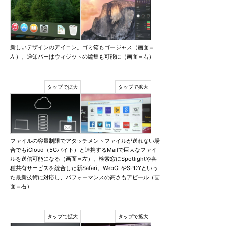
新しいデザインのアイコン。ゴミ箱もゴージャス（画面＝
左）。通知バーはウィジットの編集も可能に（画面＝右）
ファイルの容量制限でアタッチメントファイルが送れない場
合でもiCloud（5Gバイト）と連携するMailで巨大なファイ
ルを送信可能になる（画面＝左）。検索窓にSpotlightや各
種共有サービスを統合した新Safari。WebGLやSPDYといっ
た最新技術に対応し、パフォーマンスの高さもアピール（画
面＝右）