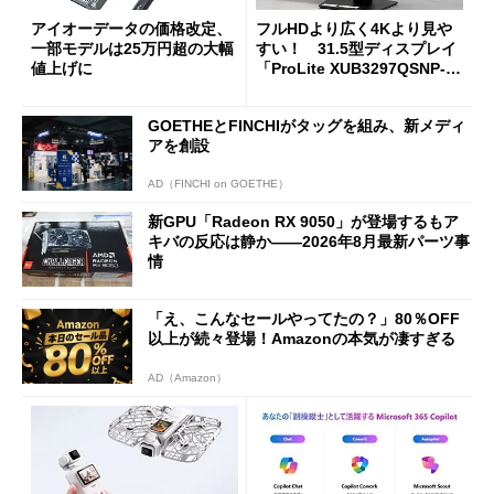
アイオーデータの価格改定、
フルHDより広く4Kより見や
一部モデルは25万円超の大幅
すい！ 31.5型ディスプレイ
値上げに
「ProLite XUB3297QSNP-B
1J」がテレワークにピッタリ
な理由
GOETHEとFINCHIがタッグを組み、新メディ
アを創設
AD（FINCHI on GOETHE）
新GPU「Radeon RX 9050」が登場するもア
キバの反応は静か――2026年8月最新パーツ事
情
「え、こんなセールやってたの？」80％OFF
以上が続々登場！Amazonの本気が凄すぎる
AD（Amazon）