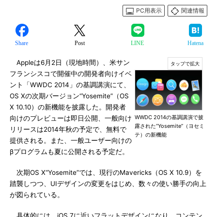
PC用表示
関連情報
Share
Post
LINE
Hatena
Appleは6月2日（現地時間）、米サン
フランシスコで開催中の開発者向けイベ
ント「WWDC 2014」の基調講演にて、
OS Xの次期バージョン“Yosemite”（OS
X 10.10）の新機能を披露した。開発者
WWDC 2014の基調講演で披
向けのプレビューは即日公開、一般向け
露された“Yosemite”（ヨセミ
リリースは2014年秋の予定で、無料で
テ）の新機能
提供される。また、一般ユーザー向けの
βプログラムも夏に公開される予定だ。
次期OS X“Yosemite”では、現行のMavericks（OS X 10.9）を
踏襲しつつ、UIデザインの変更をはじめ、数々の使い勝手の向上
が図られている。
具体的には、iOS 7に近いフラットデザインになり、コンテン