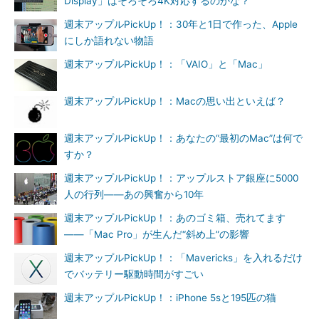
Display」はそろそろ4K対応するのかな？
週末アップルPickUp！：30年と1日で作った、Apple
にしか語れない物語
週末アップルPickUp！：「VAIO」と「Mac」
週末アップルPickUp！：Macの思い出といえば？
週末アップルPickUp！：あなたの“最初のMac”は何で
すか？
週末アップルPickUp！：アップルストア銀座に5000
人の行列――あの興奮から10年
週末アップルPickUp！：あのゴミ箱、売れてます
――「Mac Pro」が生んだ“斜め上”の影響
週末アップルPickUp！：「Mavericks」を入れるだけ
でバッテリー駆動時間がすごい
週末アップルPickUp！：iPhone 5sと195匹の猫