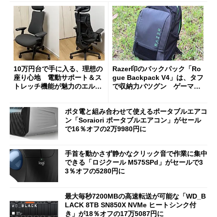
10万円台で手に入る、理想の
Razer印のバックパック「Ro
座り心地 電動サポート＆ス
gue Backpack V4」は、タフ
トレッチ機能が魅力のエルゴ
で収納力バツグン ゲーマー
ノミクスチェア「LiberNovo
じゃなくても欲しくなる
Omni Gen」を試す
ポタ電と組み合わせて使えるポータブルエアコ
ン「Soraiori ポータブルエアコン」がセール
で16％オフの2万9980円に
手首を動かさず静かなクリック音で作業に集中
できる「ロジクール M575SPd」がセールで3
3％オフの5280円に
最大毎秒7200MBの高速転送が可能な「WD_B
LACK 8TB SN850X NVMe ヒートシンク付
き」が18％オフの17万5087円に