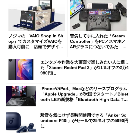
ノジマの「VAIO Shop in Sh
苦労して手に入れた「Steam
op」でカスタマイズVAIOを
Controller」をPC／スマホ／
購入可能に 店頭でデザイン
ARグラスにつないでみた ゲ
や質感を確認しながら購入可
ーム体験や実用性は？
能
エンタメや作業を大画面で楽しみたい人に適し
た「Xiaomi Redmi Pad 2」が11％オフの2万4
980円に
iPhoneやiPad、Macなどのリースプログラム
「Apple Upgrade」が米国でスタート／Bluet
ooth LEの新規格「Bluetooth High Data Thr
oughput」が明...
騒音を気にせず長時間使用できる「Anker So
undcore P40i」がセールで25％オフの5990円
に