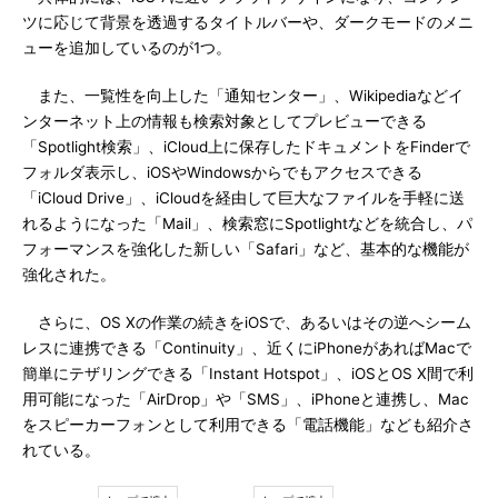
ツに応じて背景を透過するタイトルバーや、ダークモードのメニ
ューを追加しているのが1つ。
また、一覧性を向上した「通知センター」、Wikipediaなどイ
ンターネット上の情報も検索対象としてプレビューできる
「Spotlight検索」、iCloud上に保存したドキュメントをFinderで
フォルダ表示し、iOSやWindowsからでもアクセスできる
「iCloud Drive」、iCloudを経由して巨大なファイルを手軽に送
れるようになった「Mail」、検索窓にSpotlightなどを統合し、パ
フォーマンスを強化した新しい「Safari」など、基本的な機能が
強化された。
さらに、OS Xの作業の続きをiOSで、あるいはその逆へシーム
レスに連携できる「Continuity」、近くにiPhoneがあればMacで
簡単にテザリングできる「Instant Hotspot」、iOSとOS X間で利
用可能になった「AirDrop」や「SMS」、iPhoneと連携し、Mac
をスピーカーフォンとして利用できる「電話機能」なども紹介さ
れている。