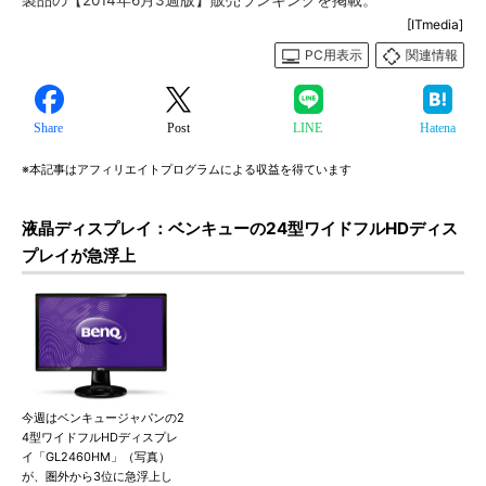
製品の【2014年6月3週版】販売ランキングを掲載。
[ITmedia]
PC用表示
関連情報
Share
Post
LINE
Hatena
※本記事はアフィリエイトプログラムによる収益を得ています
液晶ディスプレイ：ベンキューの24型ワイドフルHDディス
プレイが急浮上
今週はベンキュージャパンの2
4型ワイドフルHDディスプレ
イ「GL2460HM」（写真）
が、圏外から3位に急浮上し