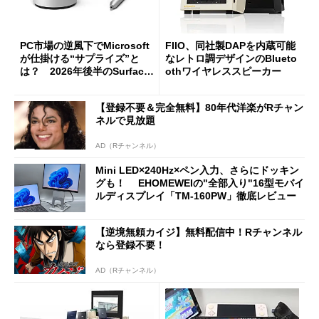
PC市場の逆風下でMicrosoft
FIIO、同社製DAPを内蔵可能
が仕掛ける“サプライズ”と
なレトロ調デザインのBlueto
は？ 2026年後半のSurface
othワイヤレススピーカー
新製品を予想する
【登録不要＆完全無料】80年代洋楽がRチャン
ネルで見放題
AD（Rチャンネル）
Mini LED×240Hz×ペン入力、さらにドッキン
グも！ EHOMEWEIの"全部入り"16型モバイ
ルディスプレイ「TM-160PW」徹底レビュー
【逆境無頼カイジ】無料配信中！Rチャンネル
なら登録不要！
AD（Rチャンネル）