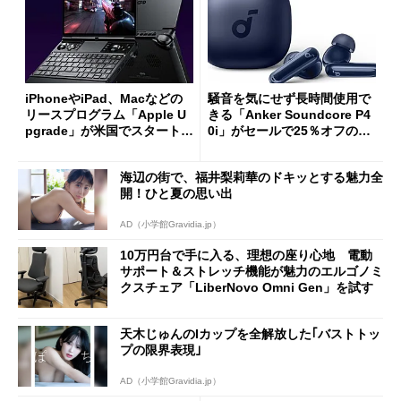
iPhoneやiPad、Macなどの
騒音を気にせず長時間使用で
リースプログラム「Apple U
きる「Anker Soundcore P4
pgrade」が米国でスタート／
0i」がセールで25％オフの59
Bluetooth LEの新規格「Blu
90円に
etooth High Data Throughp
海辺の街で、福井梨莉華のドキッとする魅力全
ut」が明...
開！ひと夏の思い出
AD（小学館Gravidia.jp）
10万円台で手に入る、理想の座り心地 電動
サポート＆ストレッチ機能が魅力のエルゴノミ
クスチェア「LiberNovo Omni Gen」を試す
天木じゅんのIカップを全解放した｢バストトッ
プの限界表現｣
AD（小学館Gravidia.jp）