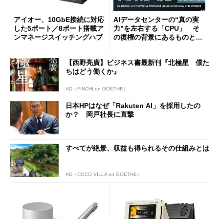
アイオー、10GbE接続に対応
AIデータセンターの“真の実
した5ポート／8ポート搭載ア
力”を左右する「CPU」 そ
ンマネージスイッチングハブ
の復権の背景にあるものと
は？
【西野亮廣】ビジネス書最新刊『北極星 僕た
ちはどう働くか』
AD（FINCHI on GOETHE）
日本HPはなぜ「Rakuten AI」を採用したの
か？ 岡戸社長に直撃
すべてが絶景、収益も得られるその仕組みとは
AD（COCO VILLA on GOETHE）