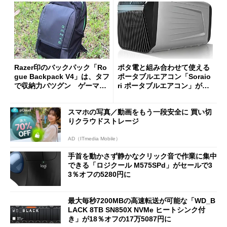
Razer印のバックパック「Ro
ポタ電と組み合わせて使える
gue Backpack V4」は、タフ
ポータブルエアコン「Soraio
で収納力バツグン ゲーマー
ri ポータブルエアコン」がセ
じゃなくても欲しくなる
ールで16％オフの2万9980円
に
スマホの写真／動画をもう一段安全に 買い切
りクラウドストレージ
AD（ITmedia Mobile）
手首を動かさず静かなクリック音で作業に集中
できる「ロジクール M575SPd」がセールで3
3％オフの5280円に
最大毎秒7200MBの高速転送が可能な「WD_B
LACK 8TB SN850X NVMe ヒートシンク付
き」が18％オフの17万5087円に