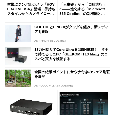
空飛ぶジンバルカメラ「HOV
「人主導」から「自律実行」
ERAir VERSA」登場 手持ち
へ――進化する「Microsoft
スタイルからカメラドローン
365 Copilot」の新機能とエ
に合体変形
ージェントAIの現在地
GOETHEとFINCHIがタッグを組み、新メディ
アを創設
AD（FINCHI on GOETHE）
13万円切りでCore Ultra 9 185H搭載！ 片手
で持てるミニPC「GEEKOM IT13 Max」のコ
スパと実力を検証する
全国の絶景ポイントにサウナ付きのシェア別荘
を展開
AD（COCO VILLA on GOETHE）