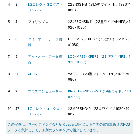
4
3
LGエレクトロニクス・
22EN33T-B（21.5型ワイドTN／1920×1
ジャパン
080）
5
4
フィリップス
234E5QHSB/11（23型ワイドAH-IPS／1
920×1080）
6
6
アイ・オー・データ機
LCD-MF235XDBR（23型ワイド／1920
器
×1080）
7
5
アイ・オー・データ機
LCD-MF234XPBR2（23型ワイドIPS／1
器
920×1080）
8
11
ASUS
VX239H（23型ワイドAH-IPS／1920×1
080）
9
9
マウスコンピューター
PROLITE E2083HSD（19型ワイド／160
0×900）
10
47
LGエレクトロニクス・
23MP55HQ-P（23型ワイド／1920×10
ジャパン
80）
この記事は、マーケティング会社GfK Japan調べによる全国の家電量販店のPOS
データを集計し、モデル別のランキングで紹介しています。