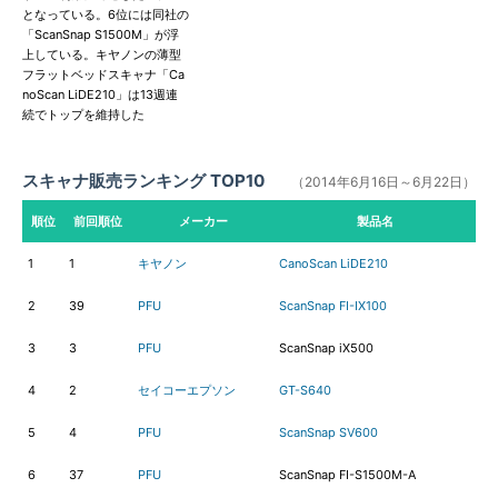
となっている。6位には同社の
「ScanSnap S1500M」が浮
上している。キヤノンの薄型
フラットベッドスキャナ「Ca
noScan LiDE210」は13週連
続でトップを維持した
スキャナ販売ランキング TOP10
（2014年6月16日～6月22日）
順位
前回順位
メーカー
製品名
1
1
キヤノン
CanoScan LiDE210
2
39
PFU
ScanSnap FI-IX100
3
3
PFU
ScanSnap iX500
4
2
セイコーエプソン
GT-S640
5
4
PFU
ScanSnap SV600
6
37
PFU
ScanSnap FI-S1500M-A