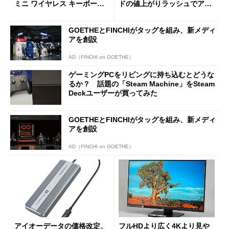
ミニ ワイヤレス キーボー
ドの値上がりラッシュでアキ
ド」がセールで10％オフの37
バの購入制限が深刻化
94円に
GOETHEとFINCHIがタッグを組み、新メディ
アを創設
AD（FINCHI on GOETHE）
ゲーミングPCをリビングに持ち込むとどうな
るか？ 話題の「Steam Machine」をSteam
Deckユーザーが買ってみた
GOETHEとFINCHIがタッグを組み、新メディ
アを創設
AD（FINCHI on GOETHE）
アイオーデータの価格改定、
フルHDより広く4Kより見や