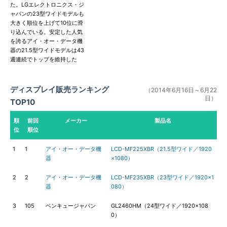
た。LGエレクトロニクス・ジ
ャパンの23型ワイドモデルも
大きく順位を上げて10位に滑
り込んでいる。安定した人気
を誇るアイ・オー・データ機
器の21.5型ワイドモデルは43
週連続でトップを維持した
ディスプレイ販売ランキング
（2014年6月16日～6月22
日）
TOP10
順
前回
メーカー
製品名
位
順位
1
1
アイ・オー・データ機
LCD-MF225XBR（21.5型ワイド／1920
器
×1080）
2
2
アイ・オー・データ機
LCD-MF235XBR（23型ワイド／1920×1
器
080）
3
105
ベンキュージャパン
GL2460HM（24型ワイド／1920×108
0）