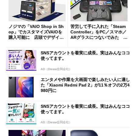
ノジマの「VAIO Shop in Sh
苦労して手に入れた「Steam
op」でカスタマイズVAIOを
Controller」をPC／スマホ／
購入可能に 店頭でデザイン
ARグラスにつないでみた ゲ
や質感を確認しながら購入可
ーム体験や実用性は？
能
SNSアカウントを着実に成長。実はみんなココ
使ってます。
AD（Dreaw合同会社）
エンタメや作業を大画面で楽しみたい人に適し
た「Xiaomi Redmi Pad 2」が11％オフの2万4
980円に
SNSアカウントを着実に成長。実はみんなココ
使ってます。
AD（Dreaw合同会社）