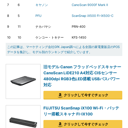
7
6
キヤノン
CanoScan 9000F Mark II
8
5
PFU
ScanSnap iX500 FI-IX500-C
9
11
ナカバヤシ
PRN-400
10
10
ケンコー・トキナー
KFS-1450
この記事は、マーケティング会社GfK Japan調べによる全国の家電量販店のPOS
データを集計し、モデル別のランキングで紹介しています。
旧モデル Canon フラッドベッドスキャナー
CanoScan LiDE210 A4対応 CISセンサー
4800dpi RGB3色LED搭載 USBバスパワー
対応
クリックして今すぐチェック
FUJITSU ScanSnap iX100 Wi-Fi・バッテ
リー搭載スキャナ FI-IX100
クリックして今すぐチェック