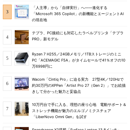
「人主導」から「自律実行」へ――進化する
「Microsoft 365 Copilot」の新機能とエージェントAI
の現在地
テプラ、PC接続にも対応したラベルプリンタ「テプラ
PRO」新モデル
Ryzen 7 H255／24GBメモリ／1TBストレージのミニ
PC「ACEMAGIC F5A」がタイムセールで41％オフの10
万6998円に
Wacom「Cintiq Pro」に迫る実力 27型4K／120Hzで
約30万円のXPPen「Artist Pro 27（Gen 2）」でお絵描
きして分かった魅力と妥協点
10万円台で手に入る、理想の座り心地 電動サポート＆
ストレッチ機能が魅力のエルゴノミクスチェア
「LiberNovo Omni Gen」を試す
Snapdragon X2搭載「Surface Laptop 13.8インチ」