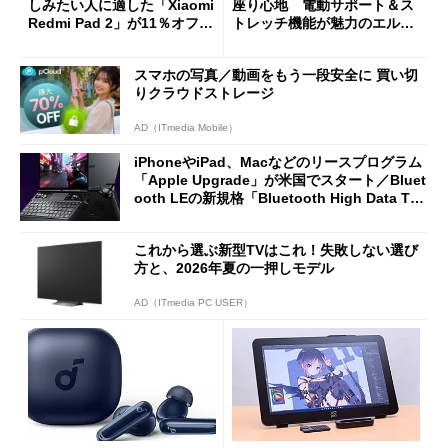
しみたい人に適した「Xiaomi
座り心地 電動サポート＆ス
Redmi Pad 2」が11％オフの
トレッチ機能が魅力のエルゴ
2万4980円に
ノミクスチェア「LiberNovo
Omni Gen」を試す
スマホの写真／動画をもう一段安全に 買い切
りクラウドストレージ
AD（ITmedia Mobile）
iPhoneやiPad、Macなどのリースプログラム
「Apple Upgrade」が米国でスタート／Bluet
ooth LEの新規格「Bluetooth High Data Thr
oughput」が明...
これから選ぶ新型TVはこれ！失敗しない選び
方と、2026年夏の一押しモデル
AD（ITmedia PC USER）