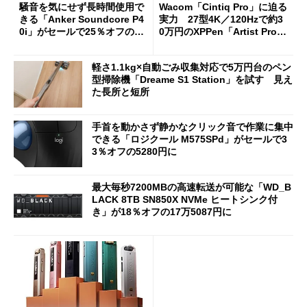
騒音を気にせず長時間使用で
Wacom「Cintiq Pro」に迫る
きる「Anker Soundcore P4
実力 27型4K／120Hzで約3
0i」がセールで25％オフの59
0万円のXPPen「Artist Pro 2
90円に
7（Gen 2）」でお絵描きして
分かった魅力と妥協点
軽さ1.1kg×自動ごみ収集対応で5万円台のペン
型掃除機「Dreame S1 Station」を試す 見え
た長所と短所
手首を動かさず静かなクリック音で作業に集中
できる「ロジクール M575SPd」がセールで3
3％オフの5280円に
最大毎秒7200MBの高速転送が可能な「WD_B
LACK 8TB SN850X NVMe ヒートシンク付
き」が18％オフの17万5087円に