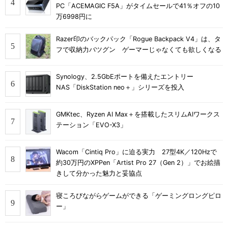
PC「ACEMAGIC F5A」がタイムセールで41％オフの10
万6998円に
Razer印のバックパック「Rogue Backpack V4」は、タ
フで収納力バツグン ゲーマーじゃなくても欲しくなる
Synology、2.5GbEポートを備えたエントリー
NAS「DiskStation neo＋」シリーズを投入
GMKtec、Ryzen AI Max＋を搭載したスリムAIワークス
テーション「EVO-X3」
Wacom「Cintiq Pro」に迫る実力 27型4K／120Hzで
約30万円のXPPen「Artist Pro 27（Gen 2）」でお絵描
きして分かった魅力と妥協点
寝ころびながらゲームができる「ゲーミングロングピロ
ー」