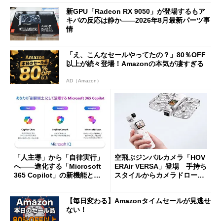
新GPU「Radeon RX 9050」が登場するもア
キバの反応は静か――2026年8月最新パーツ事
情
「え、こんなセールやってたの？」80％OFF
以上が続々登場！Amazonの本気が凄すぎる
AD（Amazon）
「人主導」から「自律実行」
空飛ぶジンバルカメラ「HOV
へ――進化する「Microsoft
ERAir VERSA」登場 手持ち
365 Copilot」の新機能とエ
スタイルからカメラドローン
ージェントAIの現在地
に合体変形
【毎日変わる】Amazonタイムセールが見逃せ
ない！