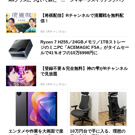
ーム体験や実用性は？
【将棋配信】Rチャンネルで清麗戦を無料配
信！
AD（Rチャンネル）
Ryzen 7 H255／24GBメモリ／1TBストレー
ジのミニPC「ACEMAGIC F5A」がタイムセー
ルで41％オフの10万6998円に
【登録不要＆完全無料】神の雫がRチャンネル
で見放題
AD（Rチャンネル）
エンタメや作業を大画面で楽
10万円台で手に入る、理想の