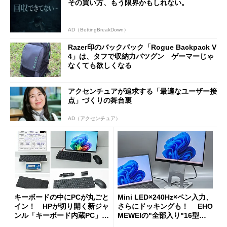
その買い方、もう限界かもしれない。
AD（BettingBreakDown）
Razer印のバックパック「Rogue Backpack V
4」は、タフで収納力バツグン ゲーマーじゃ
なくても欲しくなる
アクセンチュアが追求する「最適なユーザー接
点」づくりの舞台裏
AD（アクセンチュア）
キーボードの中にPCが丸ごと
Mini LED×240Hz×ペン入力、
イン！ HPが切り開く新ジャ
さらにドッキングも！ EHO
ンル「キーボード内蔵PC」の
MEWEIの"全部入り"16型モ
使い勝手を徹底検証
バイルディスプレイ「TM-16