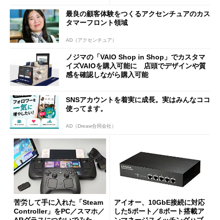
0PW」徹底レビュー
最良の顧客体験をつくるアクセンチュアのカス
タマーフロント領域
AD（アクセンチュア）
ノジマの「VAIO Shop in Shop」でカスタマ
イズVAIOを購入可能に 店頭でデザインや質
感を確認しながら購入可能
SNSアカウントを着実に成長。実はみんなココ
使ってます。
AD（Dreaw合同会社）
苦労して手に入れた「Steam
アイオー、10GbE接続に対応
Controller」をPC／スマホ／
した5ポート／8ポート搭載ア
ARグラスにつないでみた ゲ
ンマネージスイッチングハブ