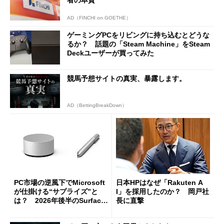
AD（FINCHI on GOETHE）
ゲーミングPCをリビングに持ち込むとどうな
るか？ 話題の「Steam Machine」をSteam
Deckユーザーが買ってみた
競馬予想サイトの真実、暴露します。
AD（BettingBreakDown）
PC市場の逆風下でMicrosoft
日本HPはなぜ「Rakuten A
が仕掛ける“サプライズ”と
I」を採用したのか？ 岡戸社
は？ 2026年後半のSurface
長に直撃
新製品を予想する