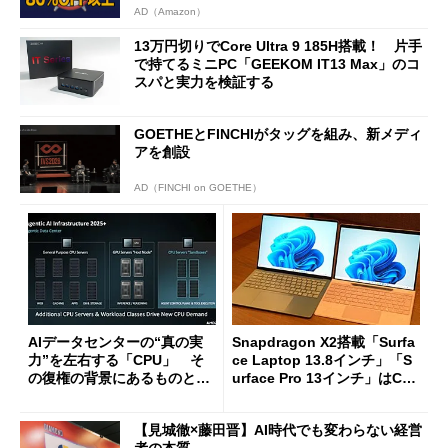
AD（Amazon）
13万円切りでCore Ultra 9 185H搭載！ 片手
で持てるミニPC「GEEKOM IT13 Max」のコ
スパと実力を検証する
GOETHEとFINCHIがタッグを組み、新メディ
アを創設
AD（FINCHI on GOETHE）
AIデータセンターの“真の実
Snapdragon X2搭載「Surfa
力”を左右する「CPU」 そ
ce Laptop 13.8インチ」「S
の復権の背景にあるものと
urface Pro 13インチ」はCop
は？
ilot+ PCの“完成形”？ 外観
をじっくりとチェックしてみ
【見城徹×藤田晋】AI時代でも変わらない経営
た
者の本質