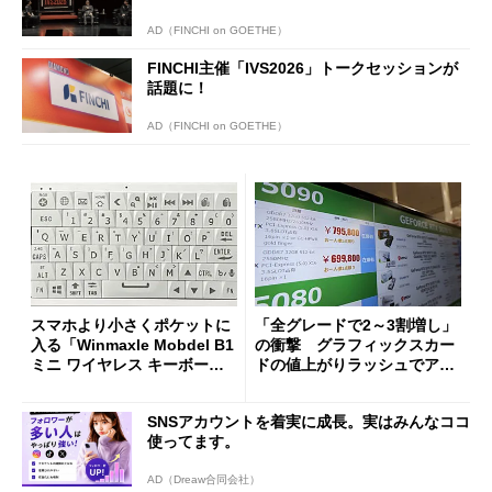
AD（FINCHI on GOETHE）
FINCHI主催「IVS2026」トークセッションが
話題に！
AD（FINCHI on GOETHE）
スマホより小さくポケットに
「全グレードで2～3割増し」
入る「Winmaxle Mobdel B1
の衝撃 グラフィックスカー
ミニ ワイヤレス キーボー
ドの値上がりラッシュでアキ
ド」がセールで10％オフの37
バの購入制限が深刻化
94円に
SNSアカウントを着実に成長。実はみんなココ
使ってます。
AD（Dreaw合同会社）