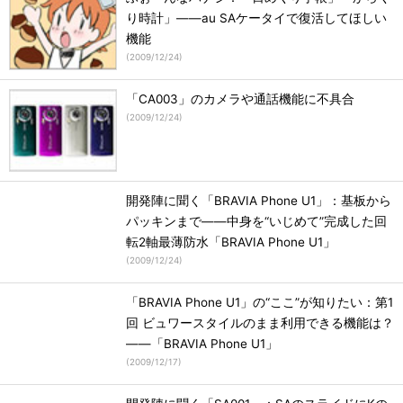
り時計」――au SAケータイで復活してほしい
機能
(
2009/12/24
)
「CA003」のカメラや通話機能に不具合
(
2009/12/24
)
開発陣に聞く「BRAVIA Phone U1」：基板から
パッキンまで――中身を“いじめて”完成した回
転2軸最薄防水「BRAVIA Phone U1」
(
2009/12/24
)
「BRAVIA Phone U1」の“ここ”が知りたい：第1
回 ビュワースタイルのまま利用できる機能は？
――「BRAVIA Phone U1」
(
2009/12/17
)