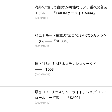
海外で“撮って翻訳”が可能なカメラ重視の普及
モデル――「EXILIMケータイ CA004」
(
2009/10/19
)
省エネモード搭載の“エコ”な8M CCDカメラケ
ータイ――「SH004」
(
2009/10/19
)
厚さ11.6ミリの防水ステンレスケータイ
――「T003」
(
2009/10/19
)
厚さ11.9ミリのスリムスライド、ジョグコント
ロールキー搭載――「SA001」
(
2009/10/19
)