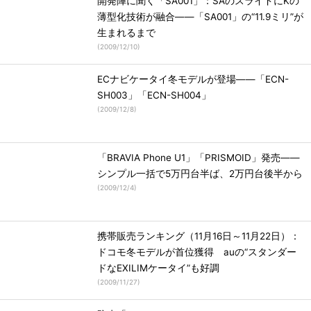
開発陣に聞く「SA001」：SAのスライドにKの
薄型化技術が融合――「SA001」の“11.9ミリ”が
生まれるまで
(
2009/12/10
)
ECナビケータイ冬モデルが登場――「ECN-
SH003」「ECN-SH004」
(
2009/12/8
)
「BRAVIA Phone U1」「PRISMOID」発売――
シンプル一括で5万円台半ば、2万円台後半から
(
2009/12/4
)
携帯販売ランキング（11月16日～11月22日）：
ドコモ冬モデルが首位獲得 auの“スタンダー
ドなEXILIMケータイ”も好調
(
2009/11/27
)