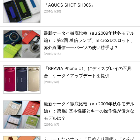
「AQUOS SHOT SH006」
(
2010/1/20
)
最新ケータイ徹底比較（au 2009年秋冬モデル
編）：第2回 着信ランプ、microSDスロット、
赤外線通信――パーツの使い勝手は？
(
2010/1/15
)
「BRAVIA Phone U1」にディスプレイの不具
合 ケータイアップデートを提供
(
2010/1/8
)
最新ケータイ徹底比較（au 2009年秋冬モデル
編）：第1回 基本性能とキーの操作性が優秀な
モデルは？
(
2010/1/7
)
ふぉーんなハナシ：「日めくり手帳」「からく