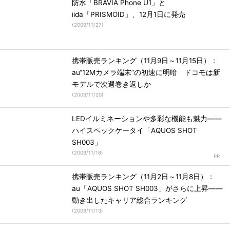
防水「BRAVIA Phone U1」と
iida「PRISMOID」、12月1日に発売
(
2009/11/27
)
携帯販売ランキング（11月9日～11月15日）：
au“12Mカメラ端末”の初速に明暗 ドコモは新
モデルで次週巻き返しか
(
2009/11/20
)
LEDイルミネーションや多彩な機能も魅力――
ハイスペックケータイ「AQUOS SHOT
SH003」
(
2009/11/18
)
携帯販売ランキング（11月2日～11月8日）：
au「AQUOS SHOT SH003」がさらに上昇――
動き出したキャリア総合ランキング
(
2009/11/13
)