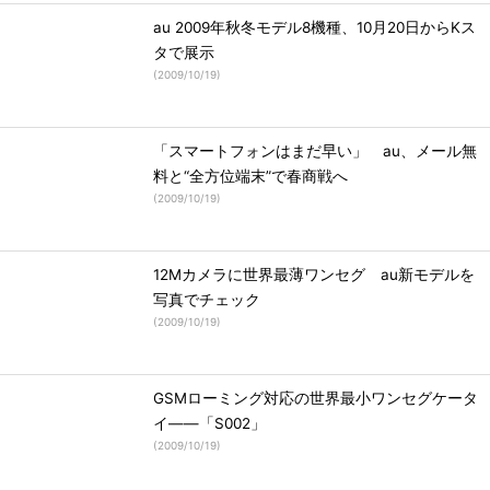
au 2009年秋冬モデル8機種、10月20日からKス
タで展示
(
2009/10/19
)
「スマートフォンはまだ早い」 au、メール無
料と“全方位端末”で春商戦へ
(
2009/10/19
)
12Mカメラに世界最薄ワンセグ au新モデルを
写真でチェック
(
2009/10/19
)
GSMローミング対応の世界最小ワンセグケータ
イ――「S002」
(
2009/10/19
)