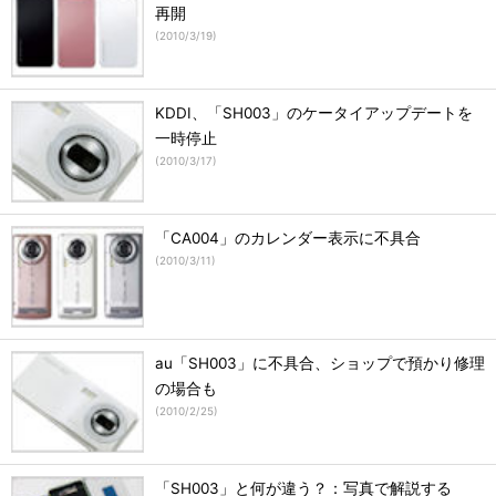
再開
(
2010/3/19
)
KDDI、「SH003」のケータイアップデートを
一時停止
(
2010/3/17
)
「CA004」のカレンダー表示に不具合
(
2010/3/11
)
au「SH003」に不具合、ショップで預かり修理
の場合も
(
2010/2/25
)
「SH003」と何が違う？：写真で解説する