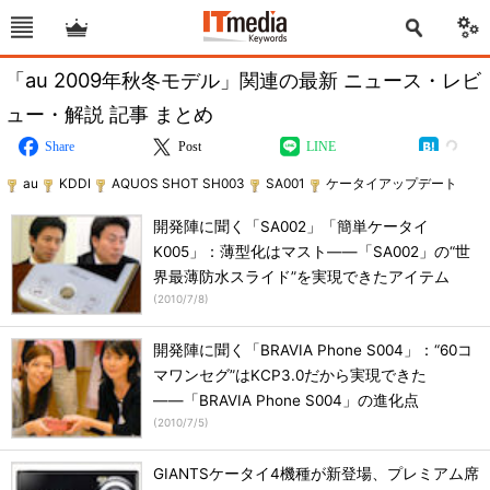
「au 2009年秋冬モデル」関連の最新 ニュース・レビ
ュー・解説 記事 まとめ
Share
Post
LINE
au
KDDI
AQUOS SHOT SH003
SA001
ケータイアップデート
開発陣に聞く「SA002」「簡単ケータイ
K005」：薄型化はマスト――「SA002」の“世
界最薄防水スライド”を実現できたアイテム
(
2010/7/8
)
開発陣に聞く「BRAVIA Phone S004」：“60コ
マワンセグ”はKCP3.0だから実現できた
――「BRAVIA Phone S004」の進化点
(
2010/7/5
)
GIANTSケータイ4機種が新登場、プレミアム席