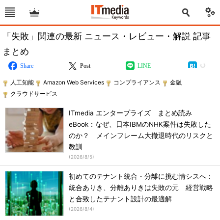
「失敗」関連の最新 ニュース・レビュー・解説 記事
まとめ
Share
Post
LINE
人工知能
Amazon Web Services
コンプライアンス
金融
クラウドサービス
ITmedia エンタープライズ まとめ読み
eBook：なぜ、日本IBMのNHK案件は失敗した
のか？ メインフレーム大撤退時代のリスクと
教訓
(
2026/8/5
)
初めてのテナント統合・分離に挑む情シスへ：
統合ありき、分離ありきは失敗の元 経営戦略
と合致したテナント設計の最適解
(
2026/8/4
)