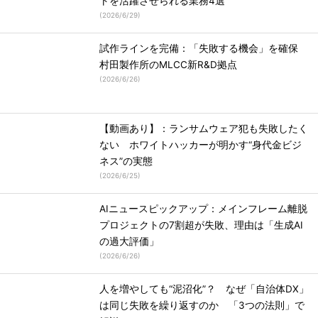
トを活躍させられる業務4選
(
2026/6/29
)
試作ラインを完備：「失敗する機会」を確保
村田製作所のMLCC新R&D拠点
(
2026/6/26
)
【動画あり】：ランサムウェア犯も失敗したく
ない ホワイトハッカーが明かす“身代金ビジ
ネス”の実態
(
2026/6/25
)
AIニュースピックアップ：メインフレーム離脱
プロジェクトの7割超が失敗、理由は「生成AI
の過大評価」
(
2026/6/26
)
人を増やしても“泥沼化”？ なぜ「自治体DX」
は同じ失敗を繰り返すのか 「3つの法則」で