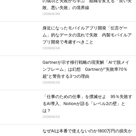
の成功と失敗から学ぶ 組織を変える「良い失
敗、悪い失敗」の境界線
(
2026/6/26
)
身近になったモバイルアプリ開発「伝言ゲー
ム」的なデータの流れで失敗 内製モバイルア
プリ開発で考慮すべきこと
(
2026/6/24
)
Gartnerが示す移行戦略の現実解「AIで脱メイ
ンフレーム」は幻想 Gartnerが“失敗率70％
超”と警告する3つの理由
(
2026/6/23
)
「仕事のための仕事」を撲滅せよ 95％失敗す
るAI導入、Notionが語る「レベル2の壁」と
は？
(
2026/6/22
)
なぜAIは本番で使えないのか1800万円の損失か