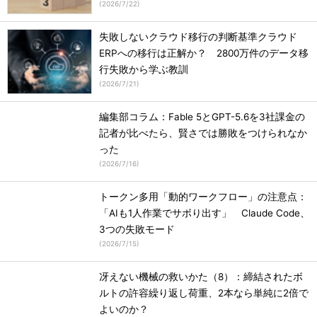
(
2026/7/22
)
失敗しないクラウド移行の判断基準クラウド
ERPへの移行は正解か？ 2800万件のデータ移
行失敗から学ぶ教訓
(
2026/7/21
)
編集部コラム：Fable 5とGPT-5.6を3社課金の
記者が比べたら、賢さでは勝敗をつけられなか
った
(
2026/7/16
)
トークン多用「動的ワークフロー」の注意点：
「AIも1人作業でサボり出す」 Claude Code、
3つの失敗モード
(
2026/7/15
)
冴えない機械の救いかた（8）：締結されたボ
ルトの許容繰り返し荷重、2本なら単純に2倍で
よいのか？