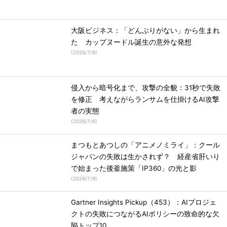
大阪ビジネス：「どんぶりがない」から生まれ
た カップヌードル誕生の意外な発想
(
2026/7/8
)
侵入から暗号化まで、攻撃の全貌：31秒で失敗
を修正 考えながらランサムを仕掛けるAI攻撃
者の実態
(
2026/7/6
)
まつもとあつしの「アニメノミライ」：クール
ジャパンの失敗は生かされず？ 経産省肝いり
で始まった後釜施策「IP360」の光と影
(
2026/7/9
)
Gartner Insights Pickup（453）：AIプロジェ
クトの失敗につながるAIポリシーの致命的な欠
陥トップ10