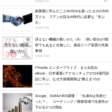
(
2026/7/27
)
創業期に学んだことNVIDIAを救ったセガの500
万ドル フアンが語るAI時代に必要な「学ぶ
力」
(
2026/7/29
)
冴えない機械の救いかた（9）：弱い部分が1箇
所でもあると台無しに、液晶リペア装置の失敗
事例
(
2026/7/29
)
ITmedia エンタープライズ まとめ読み
eBook：日本通運×アクセンチュアの124億円訴
訟に学ぶ、なぜ大規模開発は“燃える”のか
(
2026/7/28
)
Google、DoRAのROI調査：「生成AIは失敗だ
った？」 コーディング／開発現場で生産性が
下がる3つの理由