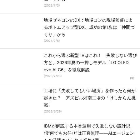
(
2026/7/3
)
地場ゼネコンのDX：地場コンの現場監督によ
るボトムアップ型DX、成功の第1歩は「仲間づ
くり」から
(
2026/7/6
)
これから選ぶ新型TVはこれ！ 失敗しない選び
方と、2026年夏の一押しモデル「LG OLED
evo AI C6」を徹底解説
(
2026/7/28
)
工場に「失敗してもいい場所」を作ったら何が
起きた？ アズビル湘南工場の「けしからん挑
戦」
(
2026/6/29
)
IBMが解説する本番運用で失敗しない設計思
想“何でもお任せ”は正直無理――AIエージェン