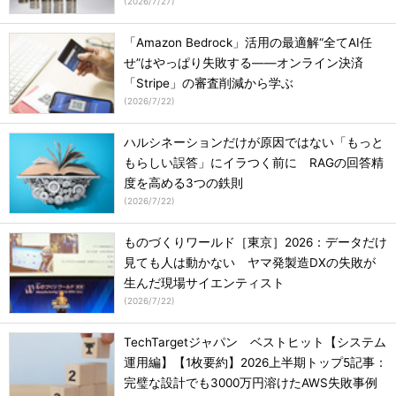
(
2026/7/27
)
「Amazon Bedrock」活用の最適解“全てAI任
せ”はやっぱり失敗する――オンライン決済
「Stripe」の審査削減から学ぶ
(
2026/7/22
)
ハルシネーションだけが原因ではない「もっと
もらしい誤答」にイラつく前に RAGの回答精
度を高める3つの鉄則
(
2026/7/22
)
ものづくりワールド［東京］2026：データだけ
見ても人は動かない ヤマ発製造DXの失敗が
生んだ現場サイエンティスト
(
2026/7/22
)
TechTargetジャパン ベストヒット【システム
運用編】【1枚要約】2026上半期トップ5記事：
完璧な設計でも3000万円溶けたAWS失敗事例