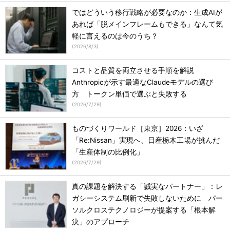
ではどういう移行戦略が必要なのか：生成AIが
あれば「脱メインフレームもできる」なんて気
軽に言えるのは今のうち？
(
2026/8/3
)
コストと品質を両立させる手順を解説
Anthropicが示す最適なClaudeモデルの選び
方 トークン単価で選ぶと失敗する
(
2026/7/29
)
ものづくりワールド［東京］2026：いざ
「Re:Nissan」実現へ、日産栃木工場が挑んだ
「生産体制の比例化」
(
2026/7/29
)
真の課題を解決する「誠実なパートナー」：レ
ガシーシステム刷新で失敗しないために パー
ソルクロステクノロジーが提案する「根本解
決」のアプローチ