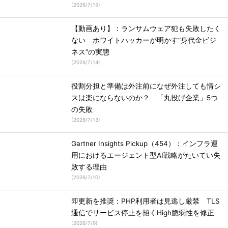
(
2026/7/15
)
【動画あり】：ランサムウェア犯も失敗したく
ない ホワイトハッカーが明かす“身代金ビジ
ネス”の実態
(
2026/7/14
)
役割分担と準備は外注前になぜ外注しても情シ
スは楽にならないのか？ 「丸投げ企業」5つ
の失敗
(
2026/7/13
)
Gartner Insights Pickup（454）：インフラ運
用におけるエージェント型AI戦略がたいてい失
敗する理由
(
2026/7/10
)
即更新を推奨：PHP利用者は見逃し厳禁 TLS
通信でサービス停止を招くHigh脆弱性を修正
(
2026/7/9
)