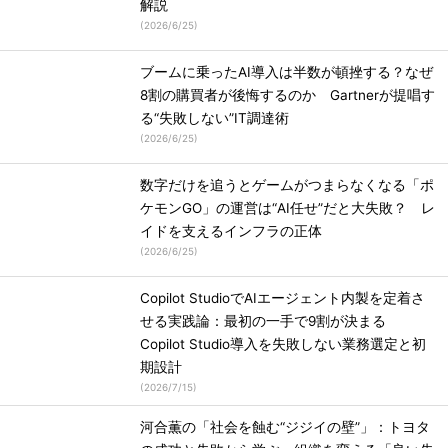
解説
(
2026/6/25
)
ブームに乗ったAI導入は半数が頓挫する？なぜ
8割の購買者が後悔するのか Gartnerが提唱す
る“失敗しない”IT調達術
(
2026/6/25
)
数字だけを追うとゲームがつまらなくなる「ポ
ケモンGO」の運営は“AI任せ”だと大失敗？ レ
イドを支えるインフラの正体
(
2026/6/25
)
Copilot StudioでAIエージェント内製を定着さ
せる実践論：最初の一手で9割が決まる
Copilot Studio導入を失敗しない業務選定と初
期設計
(
2026/7/15
)
河合薫の「社会を蝕む“ジジイの壁”」：トヨタ