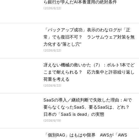
ら銀行が学んだAI本番運用の絶対条件
(
2026/6/22
)
「バックアップ成功」表示のわなログが「正
常」でも復旧不可？ ランサムウェア対策を無
力化する“落とし穴”
(
2026/6/22
)
冴えない機械の救いかた（7）：ボルト1本でど
こまで耐えられる？ 応力集中と許容繰り返し
荷重を考える
(
2026/6/22
)
SaaSの導入／継続判断で失敗した理由：AIで
要らなくなったSaaS、要るSaaSは、どれ？
日本の「SaaS is dead」の実態
(
2026/6/19
)
「個別RAG」はもはや限界 AWSが「AWS