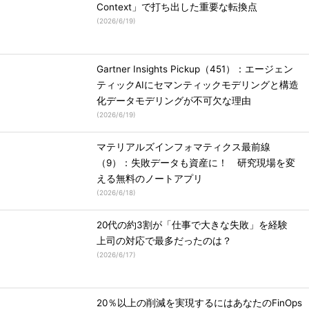
Context」で打ち出した重要な転換点
(
2026/6/19
)
Gartner Insights Pickup（451）：エージェン
ティックAIにセマンティックモデリングと構造
化データモデリングが不可欠な理由
(
2026/6/19
)
マテリアルズインフォマティクス最前線
（9）：失敗データも資産に！ 研究現場を変
える無料のノートアプリ
(
2026/6/18
)
20代の約3割が「仕事で大きな失敗」を経験
上司の対応で最多だったのは？
(
2026/6/17
)
20％以上の削減を実現するにはあなたのFinOps