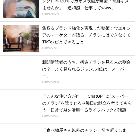
ンクロ率120％でカオス映画が爆誕「奇跡すぎ
ませんか」「違和感、仕事してwww」
(
2024/10/2
)
集客＆ブランド強化を実現した秘策：ウエルシ
アのマーケターが語る チラシにはできなくて
TikTokだとできること
(
2024/7/29
)
新聞購読者のうち、折込チラシを見る人の割合
は？ よく見られるジャンル1位は「スーパ
ー」
(
2024/6/12
)
「こんな使い方が!?」 ChatGPTに“スーパー
のチラシ”を読ませる→毎日の献立を考えてもら
う 日常でAIを活用するライフハックが話題
(
2024/6/4
)
「食べ物屋さん以外のチラシ一切お断りしま