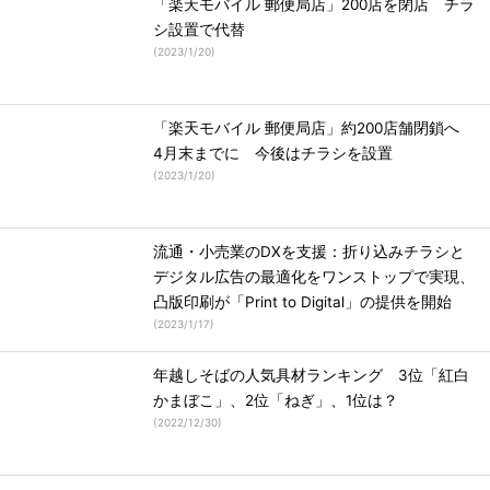
「楽天モバイル 郵便局店」200店を閉店 チラ
シ設置で代替
(
2023/1/20
)
「楽天モバイル 郵便局店」約200店舗閉鎖へ
4月末までに 今後はチラシを設置
(
2023/1/20
)
流通・小売業のDXを支援：折り込みチラシと
デジタル広告の最適化をワンストップで実現、
凸版印刷が「Print to Digital」の提供を開始
(
2023/1/17
)
年越しそばの人気具材ランキング 3位「紅白
かまぼこ」、2位「ねぎ」、1位は？
(
2022/12/30
)