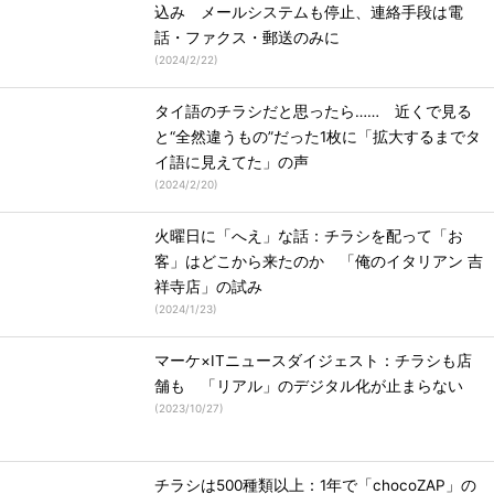
込み メールシステムも停止、連絡手段は電
話・ファクス・郵送のみに
(
2024/2/22
)
タイ語のチラシだと思ったら…… 近くで見る
と“全然違うもの”だった1枚に「拡大するまでタ
イ語に見えてた」の声
(
2024/2/20
)
火曜日に「へえ」な話：チラシを配って「お
客」はどこから来たのか 「俺のイタリアン 吉
祥寺店」の試み
(
2024/1/23
)
マーケ×ITニュースダイジェスト：チラシも店
舗も 「リアル」のデジタル化が止まらない
(
2023/10/27
)
チラシは500種類以上：1年で「chocoZAP」の