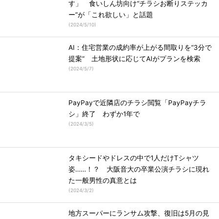
す」 食いしん坊向け“チラシお断りステッカ
ー”が「これ欲しい」と話題
(
2024/5/10
)
AI：住宅営業の成約率が上がる間取りを“3分で
提案” 土地形状に応じてAIがプランを検索
(
2024/5/7
)
PayPayで近隣店のチラシ閲覧「PayPayチラ
シ」終了 わずか1年で
(
2024/3/5
)
タキシードやドレスの中で1人だけTシャツ
姿……！？ 大阪音大の卒業公演チラシに現れ
た一般男性の真意とは
(
2024/3/2
)
地方スーパーにランサム攻撃、復旧は5月の見