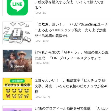
／絵文字を購入する方法 いくらで購入でき
る？
(
2025/6/7
)
「自炊派、速い！」 PFUが“ScanSnapユーザ
ーあるある”LINEスタンプ発売 売り上げは能
登半島地震の義援金に
(
2024/5/16
)
顔写真から3Dの「AIキャラ」、物語の主人公風
に生成 「LINEプロフィールスタジオ」で
(
2024/4/10
)
全部かわいい！ LINE絵文字「ピカチュウ 絵
文字」発売 いろんな表情のピカチュウが全40
種
(
2023/10/17
)
LINEのプロフィール画像をAIで生成 「AIセル