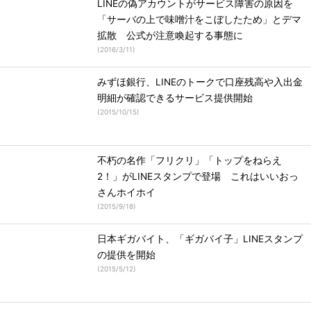
LINEの偽アカウントがサービス障害の原因を
「サーバの上で味噌汁をこぼしたため」とデマ
拡散 公式が注意喚起する事態に
(
2016/3/11
)
みずほ銀行、LINEのトークで口座残高や入出金
明細が確認できるサービス提供開始
(
2015/10/15
)
不朽の名作「フリクリ」「トップをねらえ
2！」がLINEスタンプで登場 これはいいおっ
さんホイホイ
(
2015/9/18
)
日本ギガバイト、「ギガバイ子」LINEスタンプ
の提供を開始
(
2015/5/12
)