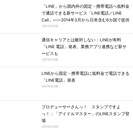
「LINE」から国内外の固定・携帯電話へ低料金
で通話できる新サービス「LINE電話／LINE
Call」――2014年3月から日米含む6カ国で提供
(
2014/2/26
)
通信キャリアとは敵対しない：LINEが有料
「LINE 電話」発表、業務アプリ連携など新サ
ービスも
(
2014/2/26
)
LINEから固定・携帯電話に低料金で電話できる
「LINE電話」発表
(
2014/2/26
)
プロデューサーさんっ！ スタンプですよ
っ！：「アイドルマスター」のLINEスタンプ登
場
(
2014/2/20
)