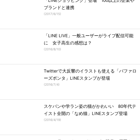
「LINEショッピング」登場 100以上の企業や
ブランドと連携
(
2017/6/15
)
「LINE LIVE」一般ユーザーがライブ配信可能
に 女子高生の感想は？
(
2016/8/10
)
Twitterで大反響のイラストも使える「バファロ
ーズポンタ」LINEスタンプが登場
(
2016/7/4
)
スケバンや学ラン姿の猫がかわいい 80年代テ
イスト全開の「なめ猫」LINEスタンプ登場
(
2016/4/19
)