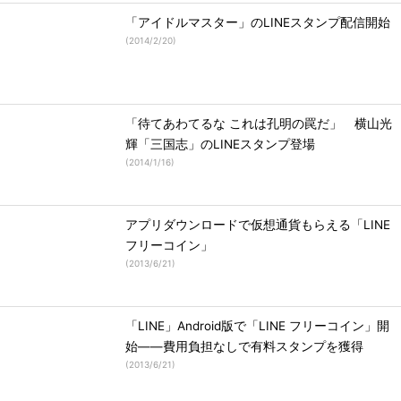
「アイドルマスター」のLINEスタンプ配信開始
(
2014/2/20
)
「待てあわてるな これは孔明の罠だ」 横山光
輝「三国志」のLINEスタンプ登場
(
2014/1/16
)
アプリダウンロードで仮想通貨もらえる「LINE
フリーコイン」
(
2013/6/21
)
「LINE」Android版で「LINE フリーコイン」開
始――費用負担なしで有料スタンプを獲得
(
2013/6/21
)