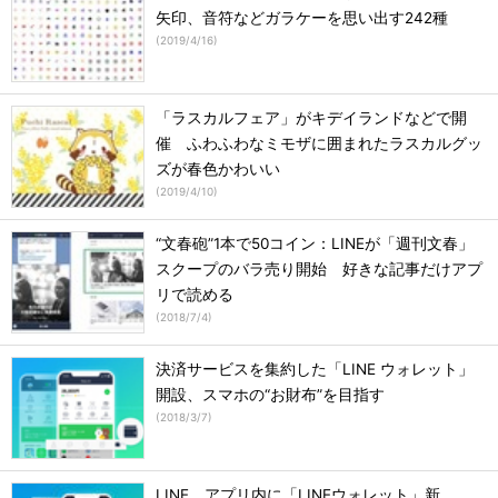
矢印、音符などガラケーを思い出す242種
(
2019/4/16
)
「ラスカルフェア」がキデイランドなどで開
催 ふわふわなミモザに囲まれたラスカルグッ
ズが春色かわいい
(
2019/4/10
)
“文春砲”1本で50コイン：LINEが「週刊文春」
スクープのバラ売り開始 好きな記事だけアプ
リで読める
(
2018/7/4
)
決済サービスを集約した「LINE ウォレット」
開設、スマホの“お財布”を目指す
(
2018/3/7
)
LINE、アプリ内に「LINEウォレット」新