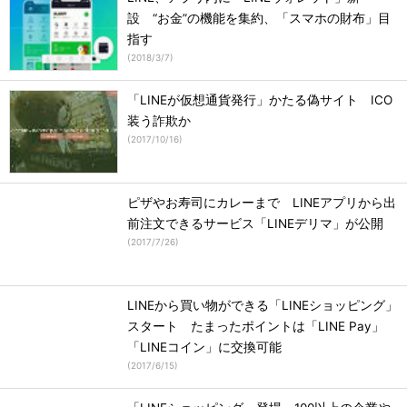
設 “お金”の機能を集約、「スマホの財布」目
指す
(
2018/3/7
)
「LINEが仮想通貨発行」かたる偽サイト ICO
装う詐欺か
(
2017/10/16
)
ピザやお寿司にカレーまで LINEアプリから出
前注文できるサービス「LINEデリマ」が公開
(
2017/7/26
)
LINEから買い物ができる「LINEショッピング」
スタート たまったポイントは「LINE Pay」
「LINEコイン」に交換可能
(
2017/6/15
)