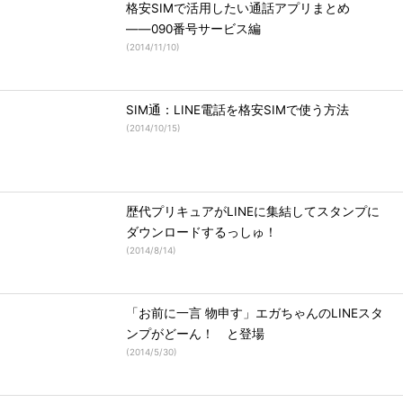
格安SIMで活用したい通話アプリまとめ
――090番号サービス編
(
2014/11/10
)
SIM通：LINE電話を格安SIMで使う方法
(
2014/10/15
)
歴代プリキュアがLINEに集結してスタンプに
ダウンロードするっしゅ！
(
2014/8/14
)
「お前に一言 物申す」エガちゃんのLINEスタ
ンプがどーん！ と登場
(
2014/5/30
)