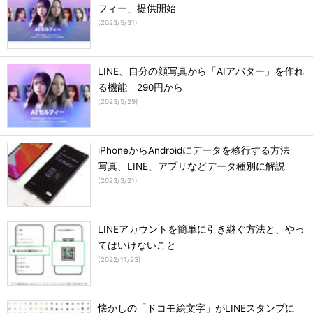
フィー」提供開始
(
2023/5/31
)
LINE、自分の顔写真から「AIアバター」を作れ
る機能 290円から
(
2023/5/29
)
iPhoneからAndroidにデータを移行する方法
写真、LINE、アプリなどデータ種別に解説
(
2023/3/21
)
LINEアカウントを簡単に引き継ぐ方法と、やっ
てはいけないこと
(
2022/11/23
)
懐かしの「ドコモ絵文字」がLINEスタンプに