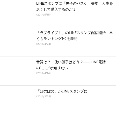
LINEスタンプに「黒子のバスケ」登場 人事を
尽くして購入するのだよ！
(
2014/5/15
)
「ラブライブ！」のLINEスタンプ配信開始 早
くもランキング1位を獲得
(
2014/4/24
)
音質は？ 使い勝手はどう？――LINE電話
の“ここ”が知りたい
(
2014/4/14
)
「ぼのぼの」がLINEスタンプに
(
2014/3/24
)