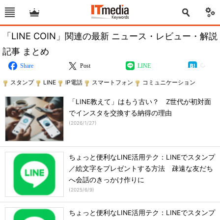
「LINE COIN」関連の最新 ニュース・レビュー・解説
記事 まとめ
Share
Post
LINE
スタンプ
LINE
IP電話
スマートフォン
コミュニケーション
「LINE教えて」はもう古い？ Z世代が初対面
でインスタを交換する納得の理由
(
2026/1/27
)
ちょっと便利なLINE活用テク：LINEでスタンプ
／絵文字をプレゼントする方法 疎遠な友だち
へ会話のきっかけ作りに
(
2025/6/9
)
ちょっと便利なLINE活用テク：LINEでスタンプ