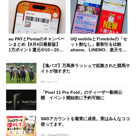
au PAYとPontaのキャンペー
UQ mobileとY!mobileの「セ
ンまとめ【8月4日最新版】
ット割なし」新割引を比較
1万ポイント還元や10～20％
ahamo、LINEMO、楽天モバ
還元あり
イルよりもお得？
【鬼バズ】万馬券ラッシュで拡散された競馬サ
イトが強すぎた
AD（ルーツ）
「Pixel 11 Pro Fold」のティーザー動画公
開 イベント開始前に予約可能に
SNSアカウントを着実に成長。実はみんなココ
使ってます。
AD（Dreaw合同会社）