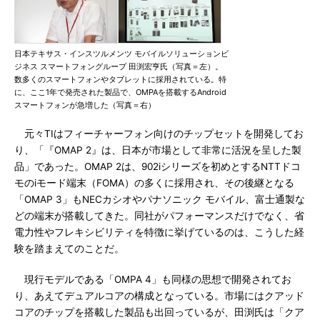
日本テキサス・インスツルメンツ モバイルソリューションビ
ジネス スマートフォングループ 田渕宏亨氏（写真＝左）。
数多くのスマートフォンやタブレットに採用されている。特
に、ここ1年で発売された製品で、OMPAを搭載するAndroid
スマートフォンが急増した（写真＝右）
元々TIはフィーチャーフォン向けのチップセットを開発してお
り、「『OMAP 2』は、日本が市場として非常に活況を呈した製
品」であった。OMAP 2は、902iシリーズを初めとするNTTドコ
モのiモード端末（FOMA）の多くに採用され、その後継となる
「OMAP 3」もNECカシオやパナソニック モバイル、富士通製な
どの端末が搭載してきた。同社がパフォーマンスだけでなく、省
電力性やフレキシビリティを特徴に挙げているのは、こうした経
験を踏まえてのことだ。
現行モデルである「OMPA 4」も同様の思想で開発されてお
り、あえてデュアルコアの構成となっている。市場にはクアッド
コアのチップを搭載した製品も出回っているが、田渕氏は「クア