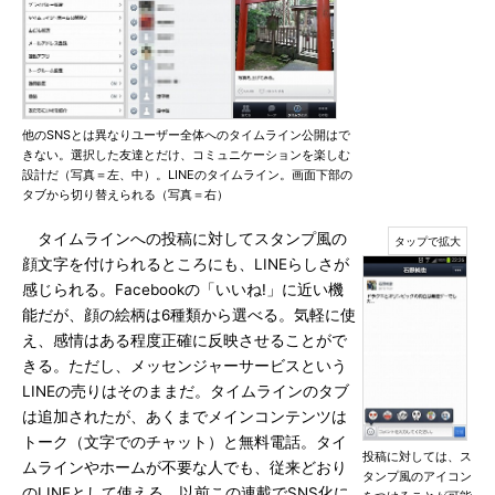
他のSNSとは異なりユーザー全体へのタイムライン公開はで
きない。選択した友達とだけ、コミュニケーションを楽しむ
設計だ（写真＝左、中）。LINEのタイムライン。画面下部の
タブから切り替えられる（写真＝右）
タイムラインへの投稿に対してスタンプ風の
顔文字を付けられるところにも、LINEらしさが
感じられる。Facebookの「いいね!」に近い機
能だが、顔の絵柄は6種類から選べる。気軽に使
え、感情はある程度正確に反映させることがで
きる。ただし、メッセンジャーサービスという
LINEの売りはそのままだ。タイムラインのタブ
は追加されたが、あくまでメインコンテンツは
トーク（文字でのチャット）と無料電話。タイ
投稿に対しては、ス
ムラインやホームが不要な人でも、従来どおり
タンプ風のアイコン
のLINEとして使える。以前この連載でSNS化に