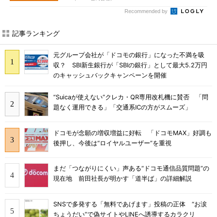
Recommended by
記事ランキング
元グループ会社が「ドコモの銀行」になった不満を吸
収？ SBI新生銀行が「SBIの銀行」として最大5.2万円
のキャッシュバックキャンペーンを開催
“Suicaが使えない”クレカ・QR専用改札機に賛否 「問
題なく運用できる」「交通系ICの方がスムーズ」
ドコモが念願の増収増益に好転 「ドコモMAX」好調も
後押し、今後は“ロイヤルユーザー”を重視
まだ「つながりにくい」声ある“ドコモ通信品質問題”の
現在地 前田社長が明かす「道半ば」の詳細解説
SNSで多発する「無料であげます」投稿の正体 “お涙
ちょうだい”で偽サイトやLINEへ誘導するカラクリ