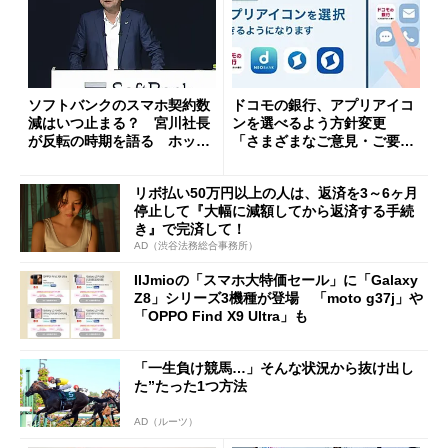
ソフトバンクのスマホ契約数
ドコモの銀行、アプリアイコ
減はいつ止まる？ 宮川社長
ンを選べるよう方針変更
が反転の時期を語る ホッピ
「さまざまなご意見・ご要望
ング対策は「真剣にやりすぎ
を踏まえ」
た」
リボ払い50万円以上の人は、返済を3～6ヶ月
停止して『大幅に減額してから返済する手続
き』で完済して！
AD（渋谷法務総合事務所）
IIJmioの「スマホ大特価セール」に「Galaxy
Z8」シリーズ3機種が登場 「moto g37j」や
「OPPO Find X9 Ultra」も
「一生負け競馬…」そんな状況から抜け出し
た”たった1つ方法
AD（ルーツ）