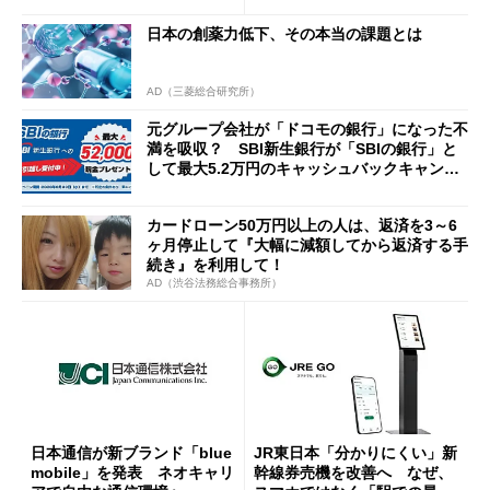
日本の創薬力低下、その本当の課題とは
AD（三菱総合研究所）
元グループ会社が「ドコモの銀行」になった不
満を吸収？ SBI新生銀行が「SBIの銀行」と
して最大5.2万円のキャッシュバックキャンペ
ーンを開催
カードローン50万円以上の人は、返済を3～6
ヶ月停止して『大幅に減額してから返済する手
続き』を利用して！
AD（渋谷法務総合事務所）
日本通信が新ブランド「blue
JR東日本「分かりにくい」新
mobile」を発表 ネオキャリ
幹線券売機を改善へ なぜ、