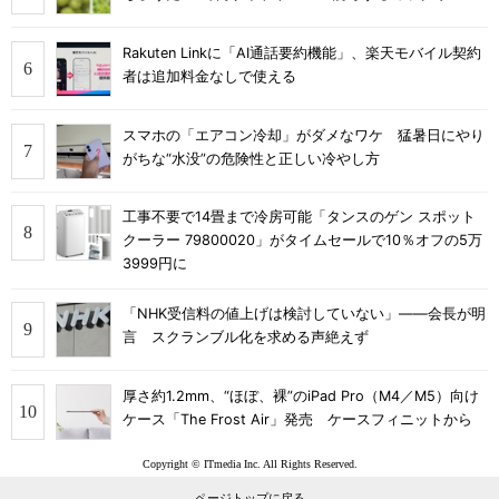
Rakuten Linkに「AI通話要約機能」、楽天モバイル契約
者は追加料金なしで使える
スマホの「エアコン冷却」がダメなワケ 猛暑日にやり
がちな“水没”の危険性と正しい冷やし方
工事不要で14畳まで冷房可能「タンスのゲン スポット
クーラー 79800020」がタイムセールで10％オフの5万
3999円に
「NHK受信料の値上げは検討していない」――会長が明
言 スクランブル化を求める声絶えず
厚さ約1.2mm、“ほぼ、裸”のiPad Pro（M4／M5）向け
ケース「The Frost Air」発売 ケースフィニットから
Copyright © ITmedia Inc. All Rights Reserved.
ページトップに戻る