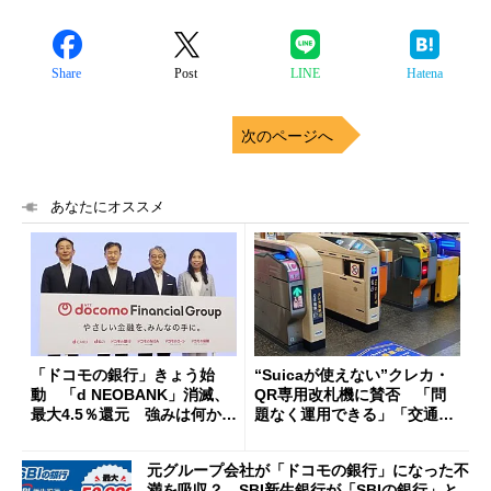
Share
Post
LINE
Hatena
次のページへ
あなたにオススメ
「ドコモの銀行」きょう始
“Suicaが使えない”クレカ・
動 「d NEOBANK」消滅、
QR専用改札機に賛否 「問
最大4.5％還元 強みは何か解
題なく運用できる」「交通系I
説
Cの方がスムーズ」
元グループ会社が「ドコモの銀行」になった不
満を吸収？ SBI新生銀行が「SBIの銀行」と