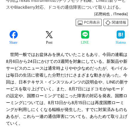
今回はTexas Instrumentsのチップセット戦略、LINEの新サービ
スやBlackBerry対応、ドコモの通信障害について取り上げる。
[石野純也，ITmedia]
PC用表示
関連情報
Share
Post
LINE
Hatena
世間一般ではお盆休みを挟んでいたこともあり、今回の連載は
8月6日から24日にかけての3週間を対象にしている。新製品や新
サービスのニュースは通常時よりやや少なめだったが、モバイル
は毎日の生活に密着した分野だけにさまざまな動きがあった。今
回は、日本テキサス・インスツルメンツの説明会や、LINEの新サ
ービスを取り上げていく。また、8月7日にはドコモがspモード
の設定や、国際ローミングで起こった障害の対応を発表。国際ロ
ーミングについては、8月13日から8月15日には再度国際ローミ
ングが利用しにくくなる輻輳が発生した。すでに対策済みものも
あるが、これら一連の通信障害についても、あらためて取り上げ
ていく。