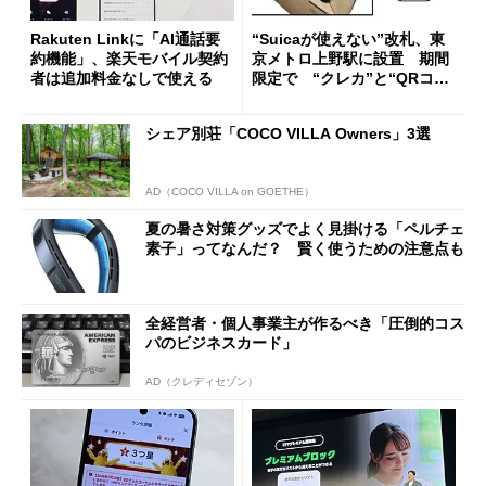
Rakuten Linkに「AI通話要
“Suicaが使えない”改札、東
約機能」、楽天モバイル契約
京メトロ上野駅に設置 期間
者は追加料金なしで使える
限定で “クレカ”と“QRコー
ド”専用
シェア別荘「COCO VILLA Owners」3選
AD（COCO VILLA on GOETHE）
夏の暑さ対策グッズでよく見掛ける「ペルチェ
素子」ってなんだ？ 賢く使うための注意点も
全経営者・個人事業主が作るべき「圧倒的コス
パのビジネスカード」
AD（クレディセゾン）