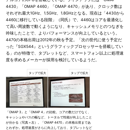
4430」「OMAP 4460」「OMAP 4470」があり、クロック数は
それぞれ最大1GHz、1.5GHz、1.8GHzとなる。現在は「4430から
4460に移行している段階」（同氏）で、4460はコアを最適化し
て高い周波数で動くようになり、キャッシュメモリとのつなぎを
吟味したことで、よりパフォーマンスが向上しているという。
4470の本格出荷は2012年の秋を予定。「次の世代に使う予定だ
った『SGX544』というグラフィックプロセッサーを搭載してい
る」のが特徴で、タブレットなど、スマートフォン以上に処理速
度を求めるメーカーが採用を検討しているようだ。
「OMAP 3」と「OMAP 4」の比較。コアの数だけでなく、
キャッシュやバスの幅など、トータルで性能が向上したこと
が分かる（写真＝左）。「OMAP 4470」の本格出荷まであ
とわずか。処理速度がさらに向上しており、タブレットなど