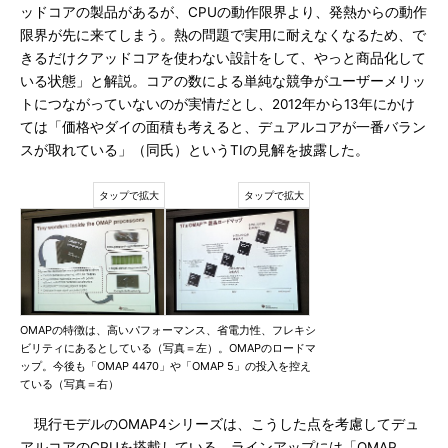
ッドコアの製品があるが、CPUの動作限界より、発熱からの動作
限界が先に来てしまう。熱の問題で実用に耐えなくなるため、で
きるだけクアッドコアを使わない設計をして、やっと商品化して
いる状態」と解説。コアの数による単純な競争がユーザーメリッ
トにつながっていないのが実情だとし、2012年から13年にかけ
ては「価格やダイの面積も考えると、デュアルコアが一番バラン
スが取れている」（同氏）というTIの見解を披露した。
OMAPの特徴は、高いパフォーマンス、省電力性、フレキシ
ビリティにあるとしている（写真＝左）。OMAPのロードマ
ップ。今後も「OMAP 4470」や「OMAP 5」の投入を控え
ている（写真＝右）
現行モデルのOMAP4シリーズは、こうした点を考慮してデュ
アルコアのCPUを搭載している。ラインアップには「OMAP