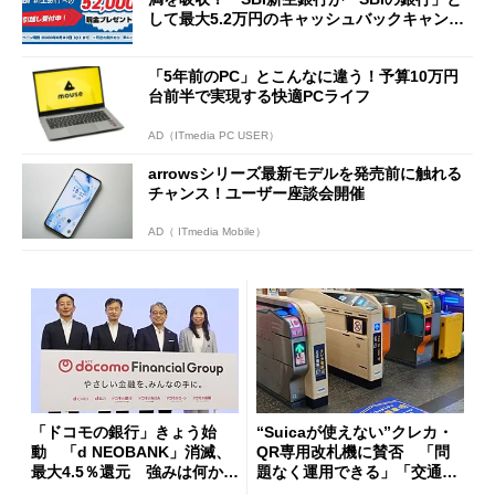
して最大5.2万円のキャッシュバックキャンペ
ーンを開催
「5年前のPC」とこんなに違う！予算10万円
台前半で実現する快適PCライフ
AD（ITmedia PC USER）
arrowsシリーズ最新モデルを発売前に触れる
チャンス！ユーザー座談会開催
AD（ ITmedia Mobile）
「ドコモの銀行」きょう始
“Suicaが使えない”クレカ・
動 「d NEOBANK」消滅、
QR専用改札機に賛否 「問
最大4.5％還元 強みは何か解
題なく運用できる」「交通系I
説
Cの方がスムーズ」