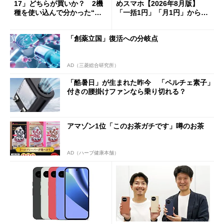
17」どちらが買いか？ 2機
めスマホ【2026年8月版】
種を使い込んで分かった“ス
「一括1円」「月1円」からお
ペック表にない違い”
得なiPhone／Pixel／Galaxy
まで
「創薬立国」復活への分岐点
AD（三菱総合研究所）
「酷暑日」が生まれた昨今 「ペルチェ素子」
付きの腰掛けファンなら乗り切れる？
アマゾン1位「このお茶ガチです」噂のお茶
AD（ハーブ健康本舗）