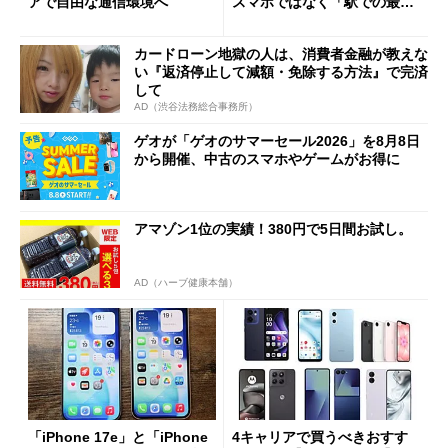
アで自由な通信環境へ
スマホではなく「駅での最短
1分購入」を実現？
カードローン地獄の人は、消費者金融が教えな
い『返済停止して減額・免除する方法』で完済
して
AD（渋谷法務総合事務所）
ゲオが「ゲオのサマーセール2026」を8月8日
から開催、中古のスマホやゲームがお得に
アマゾン1位の実績！380円で5日間お試し。
AD（ハーブ健康本舗）
「iPhone 17e」と「iPhone
4キャリアで買うべきおすす