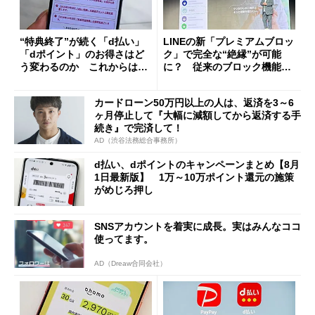
“特典終了”が続く「d払い」
LINEの新「プレミアムブロッ
「dポイント」のお得さはど
ク」で完全な“絶縁”が可能
う変わるのか これからは
に？ 従来のブロック機能と
「dカード」の利用が得策？
の決定的な違い
カードローン50万円以上の人は、返済を3～6
ヶ月停止して『大幅に減額してから返済する手
続き』で完済して！
AD（渋谷法務総合事務所）
d払い、dポイントのキャンペーンまとめ【8月
1日最新版】 1万～10万ポイント還元の施策
がめじろ押し
SNSアカウントを着実に成長。実はみんなココ
使ってます。
AD（Dreaw合同会社）