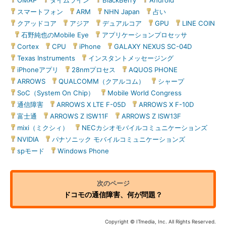
OMAP
|
タイムライン
|
BlackBerry
|
Android
|
スマートフォン
|
ARM
|
NHN Japan
|
占い
|
クアッドコア
|
アジア
|
デュアルコア
|
GPU
|
LINE COIN
|
石野純也のMobile Eye
|
アプリケーションプロセッサ
|
Cortex
|
CPU
|
iPhone
|
GALAXY NEXUS SC-04D
|
Texas Instruments
|
インスタントメッセージング
|
iPhoneアプリ
|
28nmプロセス
|
AQUOS PHONE
|
ARROWS
|
QUALCOMM（クアルコム）
|
シャープ
|
SoC（System On Chip）
|
Mobile World Congress
|
通信障害
|
ARROWS X LTE F-05D
|
ARROWS X F-10D
|
富士通
|
ARROWS Z ISW11F
|
ARROWS Z ISW13F
|
mixi（ミクシィ）
|
NECカシオモバイルコミュニケーションズ
|
NVIDIA
|
パナソニック モバイルコミュニケーションズ
|
spモード
|
Windows Phone
ドコモの通信障害、何が問題？
Copyright © ITmedia, Inc. All Rights Reserved.