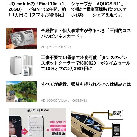
UQ mobileの「Pixel 10a（1
シャープが「AQUOS R11」
28GB）」がMNPで2年間、約
で挑む“価格高騰時代”のスマ
1.1万円に【スマホお得情報】
ホ戦略 「シェアを追うより
も既存ユーザーを大切に」
全経営者・個人事業主が作るべき「圧倒的コス
パのビジネスカード」
AD（クレディセゾン）
工事不要で14畳まで冷房可能「タンスのゲン
スポットクーラー 79800020」がタイムセール
で10％オフの5万3999円に
すべてが絶景、収益も得られるその仕組みとは
AD（COCO VILLA on GOETHE）