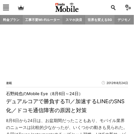
料金プラン
工事不要Wi-Fiルーター
スマホ決済
世界を変える5G
デジモノ
連載
2012年8月24日
石野純也のMobile Eye（8月6日～24日）
デュアルコアで勝負するTI／加速するLINEのSNS
化／ドコモ通信障害の原因と対策
8月6日から24日は、お盆期間だったこともあり、モバイル業界
のニュースは比較的少なかったが、いくつかの動きも見られた。