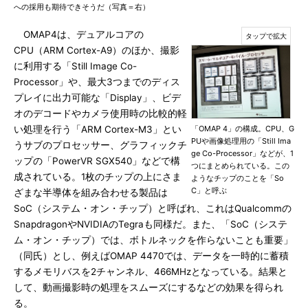
への採用も期待できそうだ（写真＝右）
OMAP4は、デュアルコアの
CPU（ARM Cortex-A9）のほか、撮影
に利用する「Still Image Co-
Processor」や、最大3つまでのディス
プレイに出力可能な「Display」、ビデ
オのデコードやカメラ使用時の比較的軽
い処理を行う「ARM Cortex-M3」とい
「OMAP 4」の構成。CPU、G
PUや画像処理用の「Still Ima
うサブのプロセッサー、グラフィックチ
ge Co-Processor」などが、1
ップの「PowerVR SGX540」などで構
つにまとめられている。この
成されている。1枚のチップの上にさま
ようなチップのことを「So
C」と呼ぶ
ざまな半導体を組み合わせる製品は
SoC（システム・オン・チップ）と呼ばれ、これはQualcommの
SnapdragonやNVIDIAのTegraも同様だ。また、「SoC（システ
ム・オン・チップ）では、ボトルネックを作らないことも重要」
（同氏）とし、例えばOMAP 4470では、データを一時的に蓄積
するメモリバスを2チャンネル、466MHzとなっている。結果と
して、動画撮影時の処理をスムーズにするなどの効果を得られ
る。