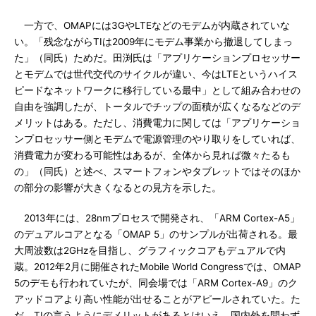
一方で、OMAPには3GやLTEなどのモデムが内蔵されていな
い。「残念ながらTIは2009年にモデム事業から撤退してしまっ
た」（同氏）ためだ。田渕氏は「アプリケーションプロセッサー
とモデムでは世代交代のサイクルが違い、今はLTEというハイス
ピードなネットワークに移行している最中」として組み合わせの
自由を強調したが、トータルでチップの面積が広くなるなどのデ
メリットはある。ただし、消費電力に関しては「アプリケーショ
ンプロセッサー側とモデムで電源管理のやり取りをしていれば、
消費電力が変わる可能性はあるが、全体から見れば微々たるも
の」（同氏）と述べ、スマートフォンやタブレットではそのほか
の部分の影響が大きくなるとの見方を示した。
2013年には、28nmプロセスで開発され、「ARM Cortex-A5」
のデュアルコアとなる「OMAP 5」のサンプルが出荷される。最
大周波数は2GHzを目指し、グラフィックコアもデュアルで内
蔵。2012年2月に開催されたMobile World Congressでは、OMAP
5のデモも行われていたが、同会場では「ARM Cortex-A9」のク
アッドコアより高い性能が出せることがアピールされていた。た
だ、TIの言うようにデメリットがあるとはいえ、国内外を問わず