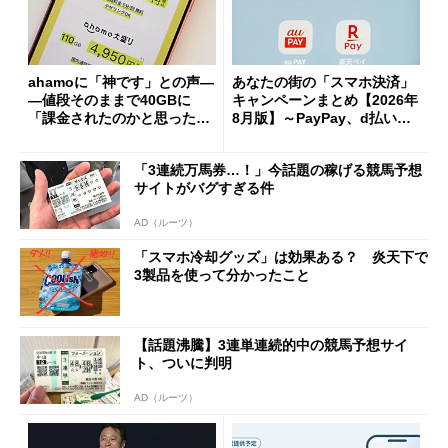
ahamoに「神です」との声―
あなたの街の「スマホ決済」
―値段そのままで40GBに
キャンペーンまとめ【2026年
「課金されたのかと思った」
8月版】～PayPay、d払い、a
と戸惑いも
u PAY、楽天ペイ
「3連続万馬券…！」今話題の稼げる競馬予想
サイトがバグすぎる件
AD（ルーツ）
「スマホ冷却グッズ」は効果ある？ 炎天下で
3製品を使って分かったこと
【話題沸騰】3連単連続的中の競馬予想サイ
ト、ついに判明
AD（ルーツ）