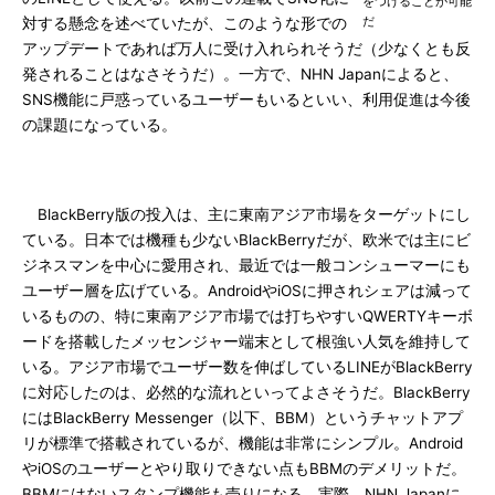
をつけることが可能
だ
対する懸念を述べていたが、このような形での
アップデートであれば万人に受け入れられそうだ（少なくとも反
発されることはなさそうだ）。一方で、NHN Japanによると、
SNS機能に戸惑っているユーザーもいるといい、利用促進は今後
の課題になっている。
BlackBerry版の投入は、主に東南アジア市場をターゲットにし
ている。日本では機種も少ないBlackBerryだが、欧米では主にビ
ジネスマンを中心に愛用され、最近では一般コンシューマーにも
ユーザー層を広げている。AndroidやiOSに押されシェアは減って
いるものの、特に東南アジア市場では打ちやすいQWERTYキーボ
ードを搭載したメッセンジャー端末として根強い人気を維持して
いる。アジア市場でユーザー数を伸ばしているLINEがBlackBerry
に対応したのは、必然的な流れといってよさそうだ。BlackBerry
にはBlackBerry Messenger（以下、BBM）というチャットアプ
リが標準で搭載されているが、機能は非常にシンプル。Android
やiOSのユーザーとやり取りできない点もBBMのデメリットだ。
BBMにはないスタンプ機能も売りになる。実際、NHN Japanに