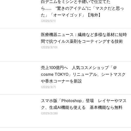
白デニムをミシンと手縫いで仕立てた
ら…… “驚きのアイテム”に「マスクだと思っ
た」「オーマイゴッド」【海外】
(
2025/5/1
)
医療機器ニュース：繊維など多様な基材に短時
間で抗ウイルス薬剤をコーティングする技術
(
2025/3/10
)
売上100億円へ 人気コスメショップ「＠
cosme TOKYO」リニューアル、シートマスク
や香水コーナーを新設
(
2025/3/7
)
スマホ版「Photoshop」登場 レイヤーやマス
ク、生成AI機能も使える 基本機能なら無料
(
2025/2/26
)