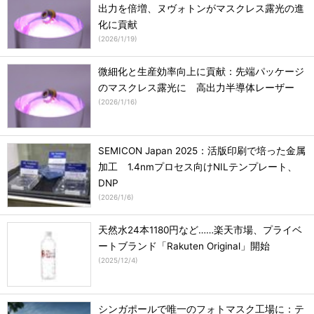
出力を倍増、ヌヴォトンがマスクレス露光の進
化に貢献
(
2026/1/19
)
微細化と生産効率向上に貢献：先端パッケージ
のマスクレス露光に 高出力半導体レーザー
(
2026/1/16
)
SEMICON Japan 2025：活版印刷で培った金属
加工 1.4nmプロセス向けNILテンプレート、
DNP
(
2026/1/6
)
天然水24本1180円など……楽天市場、プライベ
ートブランド「Rakuten Original」開始
(
2025/12/4
)
シンガポールで唯一のフォトマスク工場に：テ