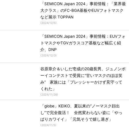
「SEMICON Japan 2024」事前情報：「業界最
大クラス」のFC-BGA基板やEUVフォトマスク
など展示 TOPPAN
(
2024/12/5
)
「SEMICON Japan 2024」事前情報：EUVフォ
トマスクやTGVガラスコア基板など幅広く紹
介、DNP
(
2024/12/3
)
谷原章介＆いしだ壱成の20歳長男、ジュノンボ
ーイコンテストで受賞に“甘いマスクのほほ笑
み” 家族には「プレッシャーかけず見守って
くれた」
(
2024/11/26
)
「globe」KEIKO、夏以来の“ノーマスク顔出
し”で完全復活！ 全然変わらない姿に「やっ
ぱりカワイイ」「元気そうで嬉し過ぎ」
(
2024/11/5
)