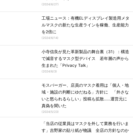
(
2024/6/27
)
工場ニュース：有機ELディスプレイ製造用メタ
ルマスクの新たな生産ラインを稼働、生産能力
を2倍に
(
2024/6/14
)
小寺信良が見た革新製品の舞台裏（31）：構造
で減音するマスク型デバイス 若年層の声から
生まれた「Privacy Talk」
(
2024/6/3
)
モスバーガー、店員のマスク着用は「個人・地
域・施設の判断にゆだねる」方針に 「外さな
いと怒られるらしい」投稿も拡散……運営元に
真偽を聞いた
(
2024/5/23
)
「当店の従業員はマスクを外して業務を行いま
す」吉野家の貼り紙が物議 全店の方針なのか