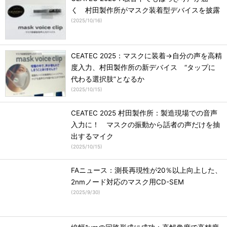
く 村田製作所がマスク装着型デバイスを披露
(
2025/10/16
)
CEATEC 2025：マスクに装着→自分の声を高精
度入力、村田製作所の新デバイス “タップに
代わる選択肢”となるか
(
2025/10/15
)
CEATEC 2025 村田製作所：製造現場での音声
入力に！ マスクの振動から話者の声だけを抽
出するマイク
(
2025/10/15
)
FAニュース：測長再現性が20％以上向上した、
2nmノード対応のマスク用CD-SEM
(
2025/9/30
)