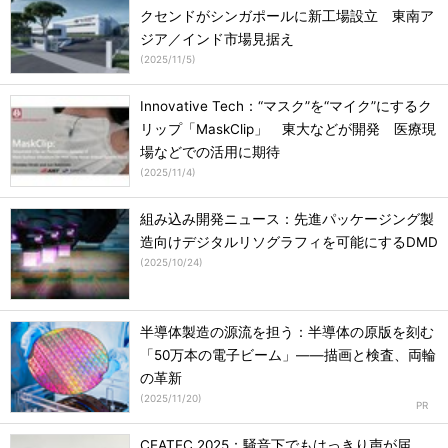
クセンドがシンガポールに新工場設立 東南ア
ジア／インド市場見据え
(
2025/11/5
)
Innovative Tech：“マスク”を“マイク”にするク
リップ「MaskClip」 東大などが開発 医療現
場などでの活用に期待
(
2025/11/4
)
組み込み開発ニュース：先進パッケージング製
造向けデジタルリソグラフィを可能にするDMD
(
2025/10/24
)
半導体製造の源流を担う：半導体の原版を刻む
「50万本の電子ビーム」――描画と検査、両輪
の革新
(
2025/11/20
)
CEATEC 2025：騒音下でもはっきり声が届