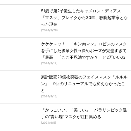
51歳で第2子誕生したキャメロン・ディアス
「マスク」ブレイクから30年、敏腕起業家とな
った現在
(
2024/9/28
)
ケケケ～ッ！ 「キン肉マン」ロビンのマスク
を手にした後輩女性→決めポーズが完璧すぎて
「最高」「ここ不忍池ですか？」と2万いいね
(
2024/9/17
)
累計販売20億枚突破のフェイスマスク「ルルル
ン」 9回のリニューアルでも変えなかったこ
と
(
2024/9/15
)
「かっこいい」「美しい」 パラリンピック選
手の“青い蝶”マスクが注目集める
(
2024/9/5
)