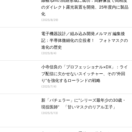
線幅1μmの回路形成に成功：高解像度で高精度
のダイレクト露光装置を開発、25年度内に製品
化
(
2025/8/29
)
電子機器設計／組み込み開発メルマガ 編集後
記：半導体微細化の立役者！ フォトマスクの
進化の歴史
(
2025/8/4
)
小寺信良の「プロフェッショナル×DX」：ライ
ブ配信に欠かせないスイッチャー、その“外回
り”を強化するローランドの戦略
(
2025/7/4
)
新「バチェラー」に“シリーズ最年少の30歳・
現役医師” 「甘いマスクのリアル王子」
(
2025/5/13
)