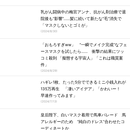
乳がん闘病中の梅宮アンナ、抗がん剤治療で退
院後も“影響”……髪に続いて新たな“毛”消失で
「マスクしないとゴミが」
(
2024/8/30
)
「おもろすぎww」 “一瞬でメイク完成”なフェ
ースマスクを試したら…… 衝撃の結果にツッ
コミ殺到 「擬態する宇宙人」「これは職質案
件」
(
2024/8/29
)
ハギレ1枚、たった5分でできるミニ小銭入れが
135万再生 「凄いアイデア」「かわいー！
早速作ってみます」
(
2024/7/13
)
皇后陛下、白いマスク着用で馬車パレード 馬
アレルギーのため “純白のドレス”合わせたコ
ーディネートか