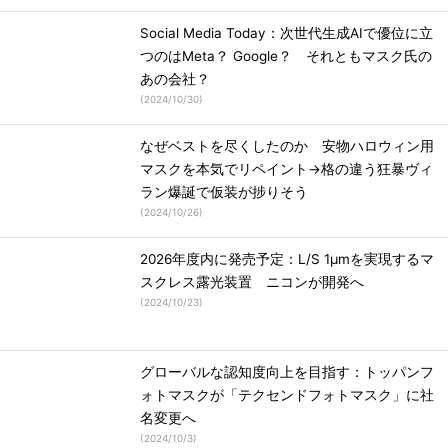
Social Media Today：次世代生成AIで優位に立
つのはMeta？ Google？ それともマスク氏の
あの会社？
(
2024/10/30
)
なぜベストを尽くしたのか 安物ハロウィン用
マスクを本気でリペイント→格の違う狂暴ヴィ
ラン爆誕で仮装が捗りそう
(
2024/10/26
)
2026年度内に発売予定：L/S 1μmを実現するマ
スクレス露光装置 ニコンが開発へ
(
2024/10/23
)
グローバルな認知度向上を目指す：トッパンフ
ォトマスクが「テクセンドフォトマスク」に社
名変更へ
(
2024/10/3
)