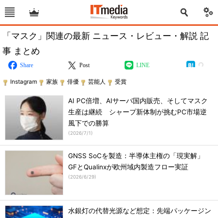
「マスク」関連の最新 ニュース・レビュー・解説 記
事 まとめ
Share
Post
LINE
Instagram
家族
俳優
芸能人
受賞
AI PC倍増、AIサーバ国内販売、そしてマスク
生産は継続 シャープ新体制が挑むPC市場逆
風下での勝算
(
2026/7/1
)
GNSS SoCを製造：半導体主権の「現実解」
GFとQualinxが欧州域内製造フロー実証
(
2026/6/29
)
水銀灯の代替光源など想定：先端パッケージン