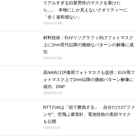
リアルすぎる白髪男性のマスクを着けた
ら…… 本物にしか見えないクオリティーに
「全く違和感ない」
(
2024/12/26
)
材料技術：EUVリソグラフィ向けフォトマスク
上に2nm世代以降の微細なパターンの解像に成
功
(
2024/12/16
)
高NA向け評価用フォトマスクも提供：EUV用フ
ォトマスク上で2nm以降の微細パターン解像に
成功、DNP
(
2024/12/13
)
NTTのAIは「頭で勝負する」 自分だけの“ファ
ンサ”、空飛ぶ避雷針、電池技術の美顔マスク
も公開
(
2024/12/5
)