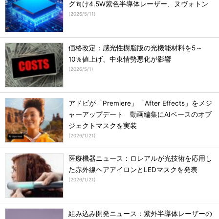
グ向け4.5W紫色半導体レーザー、ヌヴォトン
(
2026/5/11
)
価格改定：感光性樹脂版の光機能材料を5～
10％値上げ、中東情勢悪化が影響
(
2026/5/1
)
アドビが「Premiere」「After Effects」をメジ
ャーアップデート 動画編集にAIベースのオブ
ジェクトマスクを実装
(
2026/1/21
)
医療機器ニュース：ロレアルが光技術を応用し
た赤外線ヘアアイロンとLEDマスクを発表
(
2026/1/21
)
組み込み開発ニュース：紫外半導体レーザーの