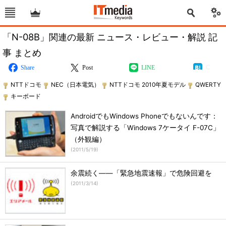
「N-08B」関連の最新 ニュース・レビュー・解説 記
事 まとめ
Share
Post
LINE
NTTドコモ
NEC（日本電気）
NTTドコモ 2010年夏モデル
QWERTY
キーボード
AndroidでもWindows Phoneでもないんです：
写真で解説する「Windows 7ケータイ F-07C」
（外観編）
(
2011/5/19
)
余震続く――「緊急地震速報」で危険回避を
(
2011/3/14
)