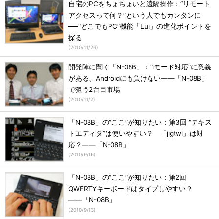
自宅のPCをちょちょいと遠隔操作：“リモート
アクセスって何？”という人でもカンタンに
──“どこでもPC”機能「Lui」の進化ポイントを
探る
(
2010/11/26
)
開発陣に聞く「N-08B」：“iモード対応”に意義
がある、Androidにも負けない――「N-08B」
で狙う2台目市場
(
2010/11/2
)
「N-08B」の“ここ”が知りたい：第3回 “テキス
トエディタ”は使いやすい？ 「jigtwi」は対
応？――「N-08B」
(
2010/9/16
)
「N-08B」の“ここ”が知りたい：第2回
QWERTYキーボードはタイプしやすい？
――「N-08B」
(
2010/9/13
)