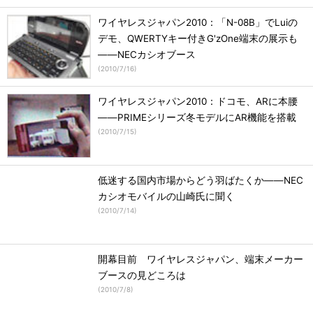
ワイヤレスジャパン2010：「N-08B」でLuiの
デモ、QWERTYキー付きG'zOne端末の展示も
――NECカシオブース
(
2010/7/16
)
ワイヤレスジャパン2010：ドコモ、ARに本腰
――PRIMEシリーズ冬モデルにAR機能を搭載
(
2010/7/15
)
低迷する国内市場からどう羽ばたくか――NEC
カシオモバイルの山崎氏に聞く
(
2010/7/14
)
開幕目前 ワイヤレスジャパン、端末メーカー
ブースの見どころは
(
2010/7/8
)