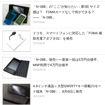
「N-08B」の“ここ”が知りたい：第1回 サイズ
感は？ FOMAカードなしで何ができる？
――「N-08B」
(
2010/9/8
)
ドコモ、スマートフォンに対応した「FOMA 補
助充電アダプタ02」を発売
(
2010/9/3
)
「N-08B」発売――新規一括は5万円台後半、
MNP利用で4万円台後半
(
2010/8/10
)
4.6インチ液晶＋大型QWERTYキー搭載のiモー
ド端末「N-08B」、8月6日に発売
(
2010/8/2
)