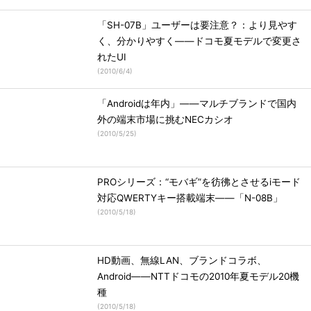
「SH-07B」ユーザーは要注意？：より見やす
く、分かりやすく――ドコモ夏モデルで変更さ
れたUI
(
2010/6/4
)
「Androidは年内」――マルチブランドで国内
外の端末市場に挑むNECカシオ
(
2010/5/25
)
PROシリーズ：“モバギ”を彷彿とさせるiモード
対応QWERTYキー搭載端末――「N-08B」
(
2010/5/18
)
HD動画、無線LAN、ブランドコラボ、
Android――NTTドコモの2010年夏モデル20機
種
(
2010/5/18
)