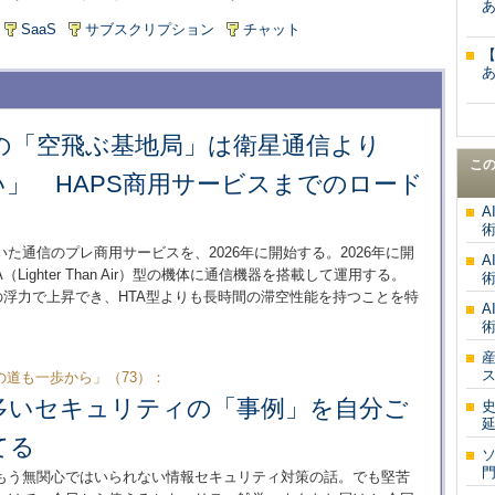
SaaS
サブスクリプション
チャット
の「空飛ぶ基地局」は衛星通信より
こ
」 HAPS商用サービスまでのロード
A
術
た通信のプレ商用サービスを、2026年に開始する。2026年に開
A
ighter Than Air）型の機体に通信機器を搭載して運用する。
術
の浮力で上昇でき、HTA型よりも長時間の滞空性能を持つことを特
A
術
道も一歩から」（73）：
多いセキュリティの「事例」を自分ご
史
延
てる
もう無関心ではいられない情報セキュリティ対策の話。でも堅苦