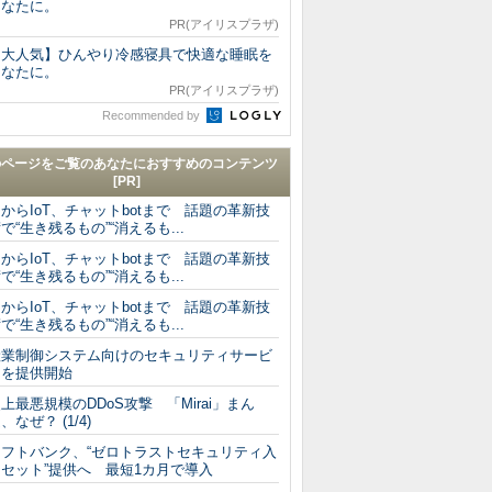
あなたに。
PR(アイリスプラザ)
【大人気】ひんやり冷感寝具で快適な睡眠を
あなたに。
PR(アイリスプラザ)
Recommended by
のページをご覧のあなたにおすすめのコンテンツ
[PR]
IからIoT、チャットbotまで 話題の革新技
で“生き残るもの”“消えるも...
IからIoT、チャットbotまで 話題の革新技
で“生き残るもの”“消えるも...
IからIoT、チャットbotまで 話題の革新技
で“生き残るもの”“消えるも...
産業制御システム向けのセキュリティサービ
スを提供開始
上最悪規模のDDoS攻撃 「Mirai」まん
、なぜ？ (1/4)
ソフトバンク、“ゼロトラストセキュリティ入
門セット”提供へ 最短1カ月で導入