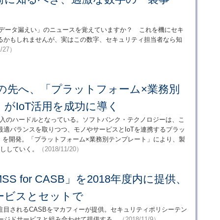
億件データ漏えい」のニュースを覚えていますか？ これを機にセキ
るかもしれませんが、実はこの数字、セキュリティ担当者なら知
1/27）
その先へ、「プラットフォーム×業務別
がIoT活用を成功に導く
T導入のハードルとなっている。ソフトバンク・テクノロジーは、こ
適バランスを取りつつ、モノやサービスとIoTを連携するプラッ
nnect」を開発。「プラットフォーム×業務別テンプレート」により、製
押ししていく。
（2018/11/20）
S for CASB」を2018年度内に提供、
ービスとセットで
注目されるCASBをマカフィーが提供。セキュリティポリシーテン
ネージドサービスと組み合わせて提供する。
（2018/11/9）