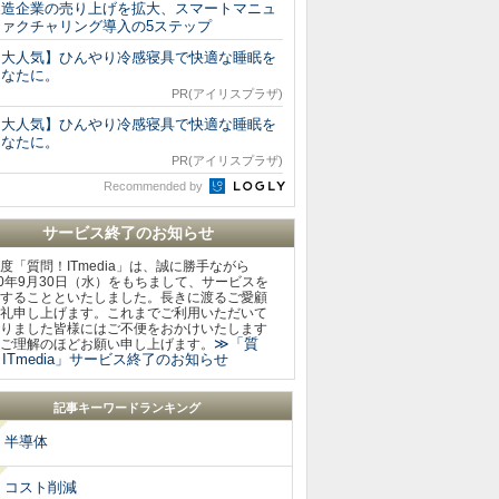
製造企業の売り上げを拡大、スマートマニュ
ファクチャリング導入の5ステップ
【大人気】ひんやり冷感寝具で快適な睡眠を
あなたに。
PR(アイリスプラザ)
【大人気】ひんやり冷感寝具で快適な睡眠を
あなたに。
PR(アイリスプラザ)
Recommended by
サービス終了のお知らせ
度「質問！ITmedia」は、誠に勝手ながら
20年9月30日（水）をもちまして、サービスを
することといたしました。長きに渡るご愛顧
礼申し上げます。これまでご利用いただいて
りました皆様にはご不便をおかけいたします
≫「質
ご理解のほどお願い申し上げます。
ITmedia」サービス終了のお知らせ
記事キーワードランキング
半導体
コスト削減