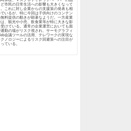
など市民の日常生活への影響も大きくなって
る。これに対し企業からの支援策の発表も相
いでいるが、特に今回は子供向けのコンテン
の無料提供の動きが顕著なようだ。一方産業
では、観光や小売、飲食業等が特に大きな影
を受けている。通常の企業運営においても面
や通勤の場がリスク視され、サーモグラフィ
Web会議ツールの活用、テレワークの実現な
テクノロジーによるリスク回避策への注目が
まっている。