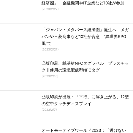
経済圏」 金融機関やIT企業など10社が参加
(
2023/2/27
)
「ジャパン・メタバース経済圏」誕生へ メガ
バンや三菱商事など10社が合意 “異世界RPG
風”で
(
2023/2/27
)
凸版印刷、紙基材NFCタグラベル：プラスチッ
ク非使用の環境配慮型NFCタグ
(
2023/2/16
)
凸版印刷が出展：「平行」に浮き上がる、12型
の空中タッチディスプレイ
(
2023/2/7
)
オートモーティブワールド2023：「透けない