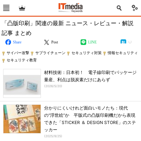
「凸版印刷」関連の最新 ニュース・レビュー・解説
記事 まとめ
Share
Post
LINE
サイバー攻撃
サプライチェーン
セキュリティ対策
情報セキュリティ
セキュリティ教育
材料技術：日本初！ 電子線印刷でパッケージ
量産、利点は脱炭素だけにあらず
(
2026/5/20
)
分かりにくいけれど面白いモノたち：現代
の“浮世絵“か 平版式の凸版印刷機だから表現
できた「STICKER ＆ DESIGN STORE」のステ
ッカー
(
2025/9/25
)