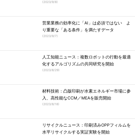
(
2023/9/8
)
営業業務の効率化に「AI」は必須ではない よ
り重要な「ある条件」を満たすデータ
(
2023/9/7
)
人工知能ニュース：複数ロボットの行動を最適
化するアルゴリズムの共同研究を開始
(
2023/8/29
)
材料技術：凸版印刷が水素エネルギー市場に参
入、高性能なCCM／MEAを販売開始
(
2023/8/18
)
リサイクルニュース：印刷済みOPPフィルムを
水平リサイクルする実証実験を開始