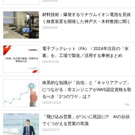
(
2024/2/8
)
材料技術：爆発するリチウムイオン電池を見抜
く検査装置を開発した神戸大・木村教授に聞く
(
2024/2/8
)
電子ブックレット（FA）：2024年注目の「水
素」を、工場で製造／活用する事例まとめ
(
2024/1/15
)
体系的な知識が「自信」と「キャリアアップ」
につながる：非エンジニアがAWS認定資格を取
るべき「2つのワケ」は？
(
2023/12/25
)
「飛び込み営業」がついに死語に!? AIの台頭
でくつがえる営業の常識
(
2023/12/7
)