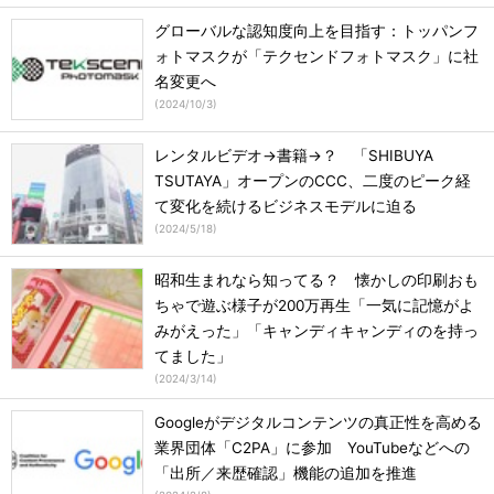
グローバルな認知度向上を目指す：トッパンフ
ォトマスクが「テクセンドフォトマスク」に社
名変更へ
(
2024/10/3
)
レンタルビデオ→書籍→？ 「SHIBUYA
TSUTAYA」オープンのCCC、二度のピーク経
て変化を続けるビジネスモデルに迫る
(
2024/5/18
)
昭和生まれなら知ってる？ 懐かしの印刷おも
ちゃで遊ぶ様子が200万再生「一気に記憶がよ
みがえった」「キャンディキャンディのを持っ
てました」
(
2024/3/14
)
Googleがデジタルコンテンツの真正性を高める
業界団体「C2PA」に参加 YouTubeなどへの
「出所／来歴確認」機能の追加を推進