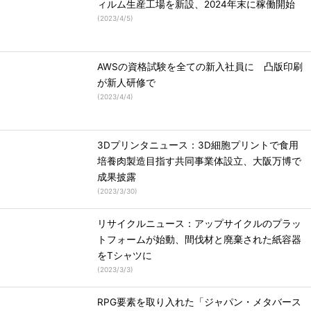
ィルム生産工場を新設、2024年末に稼働開始
(
2023/4/5
)
AWSの資格試験を全ての新入社員に 凸版印刷
が新人研修で
(
2023/4/4
)
3Dプリンタニュース：3D細胞プリントで食用
培養肉製造目指す共同事業体設立、大阪万博で
成果披露
(
2023/3/30
)
リサイクルニュース：アップサイクルのプラッ
トフォームが始動、間伐材と廃棄された紙容器
をTシャツに
(
2023/3/3
)
RPG要素を取り入れた「ジャパン・メタバース