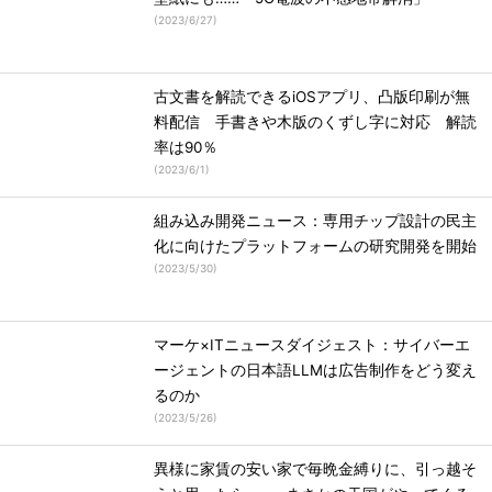
(
2023/6/27
)
古文書を解読できるiOSアプリ、凸版印刷が無
料配信 手書きや木版のくずし字に対応 解読
率は90％
(
2023/6/1
)
組み込み開発ニュース：専用チップ設計の民主
化に向けたプラットフォームの研究開発を開始
(
2023/5/30
)
マーケ×ITニュースダイジェスト：サイバーエ
ージェントの日本語LLMは広告制作をどう変え
るのか
(
2023/5/26
)
異様に家賃の安い家で毎晩金縛りに、引っ越そ