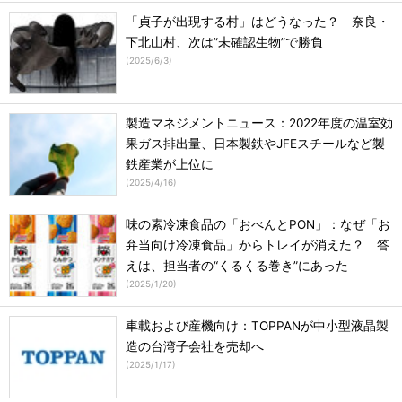
「貞子が出現する村」はどうなった？ 奈良・
下北山村、次は”未確認生物”で勝負
(
2025/6/3
)
製造マネジメントニュース：2022年度の温室効
果ガス排出量、日本製鉄やJFEスチールなど製
鉄産業が上位に
(
2025/4/16
)
味の素冷凍食品の「おべんとPON」：なぜ「お
弁当向け冷凍食品」からトレイが消えた？ 答
えは、担当者の“くるくる巻き”にあった
(
2025/1/20
)
車載および産機向け：TOPPANが中小型液晶製
造の台湾子会社を売却へ
(
2025/1/17
)