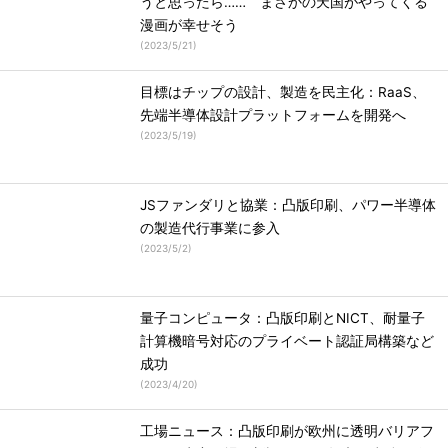
うと思ったら…… まさかの天国がやってくる
漫画が幸せそう
(
2023/5/21
)
目標はチップの設計、製造を民主化：RaaS、
先端半導体設計プラットフォームを開発へ
(
2023/5/19
)
JSファンダリと協業：凸版印刷、パワー半導体
の製造代行事業に参入
(
2023/5/2
)
量子コンピュータ：凸版印刷とNICT、耐量子
計算機暗号対応のプライベート認証局構築など
成功
(
2023/4/20
)
工場ニュース：凸版印刷が欧州に透明バリアフ