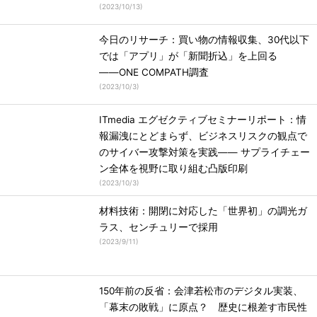
(
2023/10/13
)
今日のリサーチ：買い物の情報収集、30代以下
では「アプリ」が「新聞折込」を上回る
――ONE COMPATH調査
(
2023/10/3
)
ITmedia エグゼクティブセミナーリポート：情
報漏洩にとどまらず、ビジネスリスクの観点で
のサイバー攻撃対策を実践―― サプライチェー
ン全体を視野に取り組む凸版印刷
(
2023/10/3
)
材料技術：開閉に対応した「世界初」の調光ガ
ラス、センチュリーで採用
(
2023/9/11
)
150年前の反省：会津若松市のデジタル実装、
「幕末の敗戦」に原点？ 歴史に根差す市民性