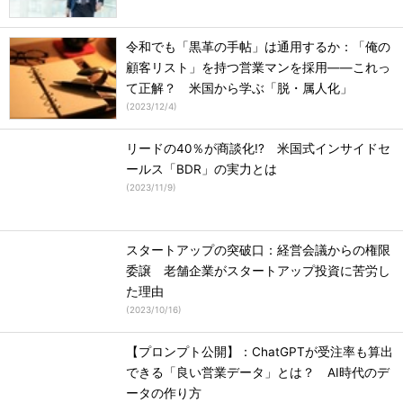
令和でも「黒革の手帖」は通用するか：「俺の
顧客リスト」を持つ営業マンを採用――これっ
て正解？ 米国から学ぶ「脱・属人化」
(
2023/12/4
)
リードの40％が商談化!? 米国式インサイドセ
ールス「BDR」の実力とは
(
2023/11/9
)
スタートアップの突破口：経営会議からの権限
委譲 老舗企業がスタートアップ投資に苦労し
た理由
(
2023/10/16
)
【プロンプト公開】：ChatGPTが受注率も算出
できる「良い営業データ」とは？ AI時代のデ
ータの作り方