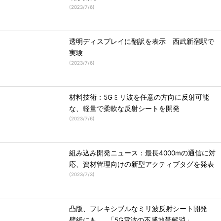
(
2023/7/6
)
透明ディスプレイに翻訳を表示 西武新宿駅で
実験
(
2023/7/6
)
材料技術：5Gミリ波を任意の方向に反射可能
な、軽量で柔軟な反射シートを開発
(
2023/7/6
)
組み込み開発ニュース：最長4000mの通信に対
応、資材管理向けの新型アクティブタグを発表
(
2023/7/3
)
凸版、フレキシブルなミリ波反射シート開発
壁紙にも……「5G電波の不感地帯解消」