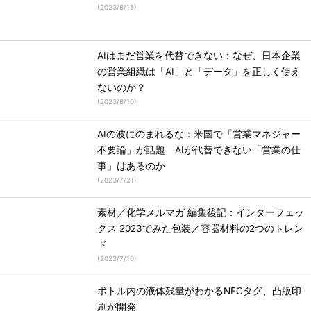
(
2023/8/15
)
AIはまだ営業を代替できない：なぜ、日本企業
の営業組織は「AI」と「データ」を正しく使え
ないのか？
(
2023/8/10
)
AIの波にのまれるな：米国で「営業マネジャー
不要論」が話題 AIが代替できない「営業の仕
事」はあるのか
(
2023/7/21
)
素材／化学メルマガ 編集後記：インターフェッ
クス 2023でみた包装／容器材料の2つのトレン
ド
(
2023/7/10
)
ボトル内の液体残量がわかるNFCタグ、凸版印
刷が開発