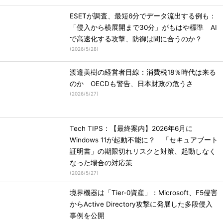
ESETが調査、最短6分でデータ流出する例も：
「侵入から横展開まで30分」がもはや標準 AI
で高速化する攻撃、防御は間に合うのか？
(
2026/5/28
)
渡邉美樹の経営者目線：消費税18％時代は来る
のか OECDも警告、日本財政の危うさ
(
2026/5/27
)
Tech TIPS：【最終案内】2026年6月に
Windows 11が起動不能に？ 「セキュアブート
証明書」の期限切れリスクと対策、起動しなく
なった場合の対応策
(
2026/5/27
)
境界機器は「Tier-0資産」：Microsoft、F5侵害
からActive Directory攻撃に発展した多段侵入
事例を公開