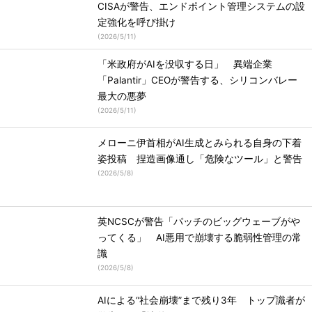
CISAが警告、エンドポイント管理システムの設
定強化を呼び掛け
(
2026/5/11
)
「米政府がAIを没収する日」 異端企業
「Palantir」CEOが警告する、シリコンバレー
最大の悪夢
(
2026/5/11
)
メローニ伊首相がAI生成とみられる自身の下着
姿投稿 捏造画像通し「危険なツール」と警告
(
2026/5/8
)
英NCSCが警告「パッチのビッグウェーブがや
ってくる」 AI悪用で崩壊する脆弱性管理の常
識
(
2026/5/8
)
AIによる“社会崩壊”まで残り3年 トップ識者が