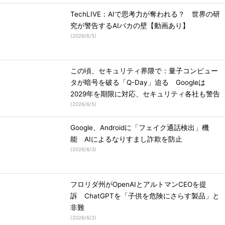
TechLIVE：AIで思考力が奪われる？ 世界の研
究が警告するAIバカの壁【動画あり】
(
2026/6/5
)
この頃、セキュリティ界隈で：量子コンピュー
タが暗号を破る「Q-Day」迫る Googleは
2029年を期限に対応、セキュリティ各社も警告
(
2026/6/5
)
Google、Androidに「フェイク通話検出」機
能 AIによるなりすまし詐欺を防止
(
2026/6/3
)
フロリダ州がOpenAIとアルトマンCEOを提
訴 ChatGPTを「子供を危険にさらす製品」と
非難
(
2026/6/2
)