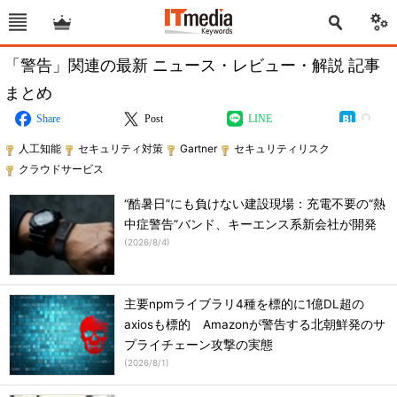
「警告」関連の最新 ニュース・レビュー・解説 記事
まとめ
Share
Post
LINE
人工知能
セキュリティ対策
Gartner
セキュリティリスク
クラウドサービス
“酷暑日”にも負けない建設現場：充電不要の“熱
中症警告”バンド、キーエンス系新会社が開発
(
2026/8/4
)
主要npmライブラリ4種を標的に1億DL超の
axiosも標的 Amazonが警告する北朝鮮発のサ
プライチェーン攻撃の実態
(
2026/8/1
)