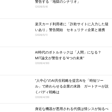
警告する「地獄のシナリオ」
(
2026/5/4
)
楽天カード利用者に「詐欺サイトに入力した疑
いあり」警告開始 セキュリティ企業と連携
(
2026/5/1
)
AI時代のボトルネックは「人間」になる？
MIT論文が警告する“4つの未来”
(
2026/4/30
)
“人中心”のAI共生戦略を提言AIを「時短ツー
ル」で終わらせる企業の末路 ガートナーが説
くバディ戦略は
(
2026/4/29
)
身近な機器が悪用される代償は情シスが知るべ