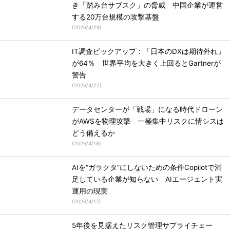
き「踏み台サブスク」の脅威 中国企業が運営
する20万台規模の攻撃基盤
(
2026/4/28
)
IT調査ピックアップ：「日本のDXは期待外れ」
が64％ 世界平均を大きく上回るとGartnerが
警告
(
2026/4/27
)
データセンターが「戦場」になる時代ドローン
がAWSを物理攻撃 一極集中リスクに情シスは
どう備えるか
(
2026/4/18
)
AIを“ガラクタ”にしないための条件Copilotで満
足している企業が知らない AIエージェント実
運用の現実
(
2026/4/17
)
5年後を見据えたリスク管理サプライチェー