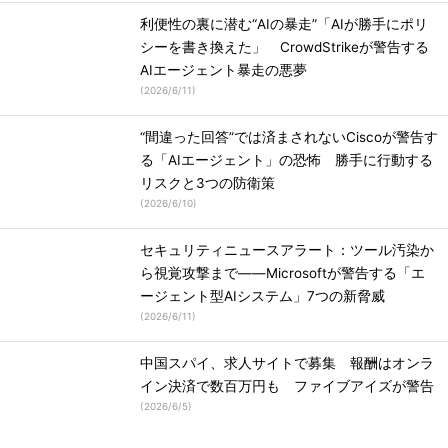
利便性の裏に潜む“AIの暴走”「AIが勝手にポリ
シーを書き換えた」 CrowdStrikeが警告する
AIエージェント暴走の悪夢
(
2026/6/11
)
“間違った回答”では済まされないCiscoが警告す
る「AIエージェント」の恐怖 勝手に行動する
リスクと3つの防衛策
(
2026/6/10
)
セキュリティニュースアラート：ツール汚染か
ら視覚攻撃まで――Microsoftが警告する「エ
ージェント型AIシステム」7つの新脅威
(
2026/6/11
)
中国スパイ、求人サイトで募集 報酬はオンラ
イン決済で数百万円も ファイブアイズが警告
(
2026/6/5
)