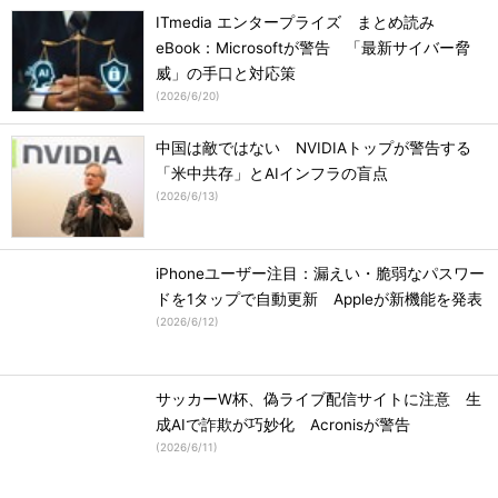
ITmedia エンタープライズ まとめ読み
eBook：Microsoftが警告 「最新サイバー脅
威」の手口と対応策
(
2026/6/20
)
中国は敵ではない NVIDIAトップが警告する
「米中共存」とAIインフラの盲点
(
2026/6/13
)
iPhoneユーザー注目：漏えい・脆弱なパスワー
ドを1タップで自動更新 Appleが新機能を発表
(
2026/6/12
)
サッカーW杯、偽ライブ配信サイトに注意 生
成AIで詐欺が巧妙化 Acronisが警告
(
2026/6/11
)