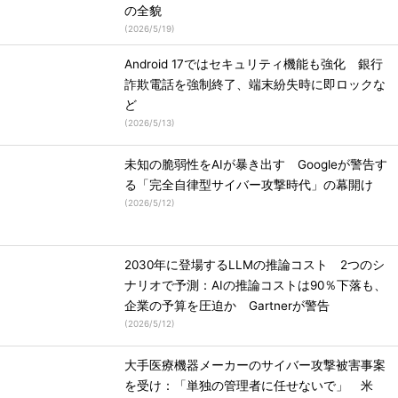
の全貌
(
2026/5/19
)
Android 17ではセキュリティ機能も強化 銀行
詐欺電話を強制終了、端末紛失時に即ロックな
ど
(
2026/5/13
)
未知の脆弱性をAIが暴き出す Googleが警告す
る「完全自律型サイバー攻撃時代」の幕開け
(
2026/5/12
)
2030年に登場するLLMの推論コスト 2つのシ
ナリオで予測：AIの推論コストは90％下落も、
企業の予算を圧迫か Gartnerが警告
(
2026/5/12
)
大手医療機器メーカーのサイバー攻撃被害事案
を受け：「単独の管理者に任せないで」 米