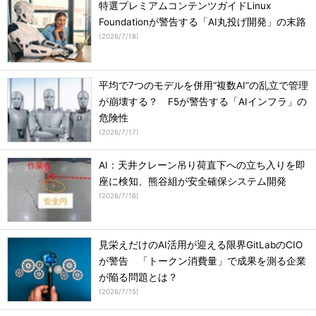
特選プレミアムコンテンツガイドLinux
Foundationが警告する「AI丸投げ開発」の末路
(
2026/7/18
)
平均で7つのモデルを併用“複数AI”の乱立で管理
が崩壊する？ F5が警告する「AIインフラ」の
危険性
(
2026/7/17
)
AI：天井クレーン吊り荷直下への立ち入りを即
座に検知、熊谷組が安全確保システム開発
(
2026/7/16
)
見栄えだけのAI活用が迎える限界GitLabのCIO
が警告 「トークン消費量」で成果を測る企業
が陥る問題とは？
(
2026/7/15
)