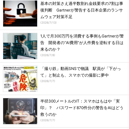
基本の対策さえ過半数割れ金銭要求の7割は事
後判断 Gartnerが警告する日本企業のランサ
ムウェア対策不足
(
2026/7/13
)
1人で月300万円を消費する事例もGartnerが警
告 開発者の“AI費用”が人件費を逆転する日は
来るのか？
(
2026/7/8
)
「撮り鉄」動画SNSで物議 駅員が「下がっ
て」と制止も、スマホでの撮影に夢中
(
2026/7/7
)
半径300メートルのIT：スマホはもはや「実
印」？ パスワード870件分の警告をAIはどう
救うのか
(
2026/7/7
)