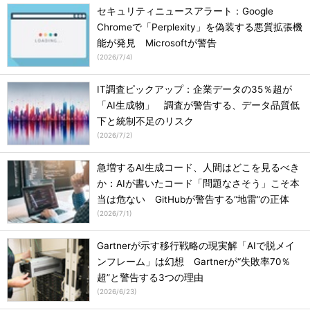
セキュリティニュースアラート：Google
Chromeで「Perplexity」を偽装する悪質拡張機
能が発見 Microsoftが警告
(
2026/7/4
)
IT調査ピックアップ：企業データの35％超が
「AI生成物」 調査が警告する、データ品質低
下と統制不足のリスク
(
2026/7/2
)
急増するAI生成コード、人間はどこを見るべき
か：AIが書いたコード「問題なさそう」こそ本
当は危ない GitHubが警告する“地雷”の正体
(
2026/7/1
)
Gartnerが示す移行戦略の現実解「AIで脱メイ
ンフレーム」は幻想 Gartnerが“失敗率70％
超”と警告する3つの理由
(
2026/6/23
)