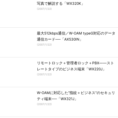
写真で解説する「WX320K」
(
2007/1/22
)
最大512kbps通信／W-OAM typeG対応のデータ
通信カード──「AX530IN」
(
2007/1/22
)
リモートロック＋管理者ロック＋PBX――スト
レートタイプのビジネス端末「WX220J」
(
2007/1/22
)
W-OAMに対応した“指紋＋ビジネス”のセキュリ
ティ端末──「WX321J」
(
2007/1/22
)