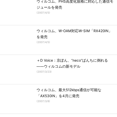
ウィルコム、PHS高度化規格に対応した通信モ
ジュールを発売
(
2007/4/5
)
ウィルコム、W-OAM対応W-SIM「RX420IN」
を発売
(
2007/4/5
)
＋D Voice：京ぽん、“neco”ぱんちに倒れる
――ウィルコムの新モデル
(
2007/3/23
)
ウィルコム、最大512kbps通信が可能な
「AX530IN」を4月に発売
(
2007/3/8
)