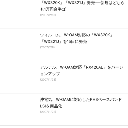
「WX320K」「WX321J」発売──新規はどちら
も1万円台半ば
(
2007/2/16
)
ウィルコム、W-OAM対応の「WX320K」
「WX321J」を15日に発売
(
2007/2/8
)
アルテル、W-OAM対応「RX420AL」をバージ
ョンアップ
(
2007/1/23
)
沖電気、W-OAMに対応したPHSベースバンド
LSIを商品化
(
2007/1/22
)