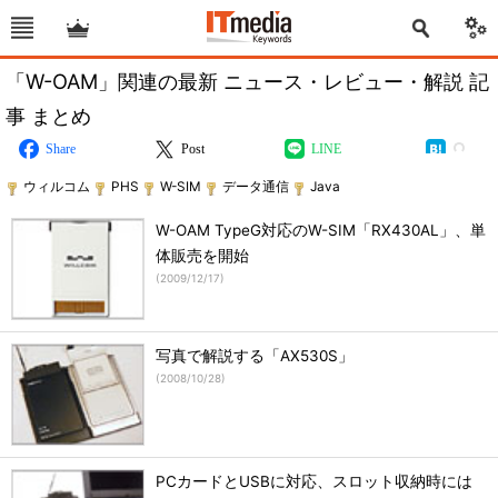
「W-OAM」関連の最新 ニュース・レビュー・解説 記
事 まとめ
Share
Post
LINE
ウィルコム
PHS
W-SIM
データ通信
Java
W-OAM TypeG対応のW-SIM「RX430AL」、単
体販売を開始
(
2009/12/17
)
写真で解説する「AX530S」
(
2008/10/28
)
PCカードとUSBに対応、スロット収納時には