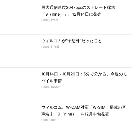
最大通信速度204kbpsのストレート端末
「9（nine）」、12月14日に発売
(
2006/12/7
)
ウィルコムが“予想外”だったこと
(
2006/11/15
)
10月14日～10月20日：5分で分かる、今週のモ
バイル事情
(
2006/10/20
)
ウィルコム、W-OAM対応「W-SIM」搭載の音
声端末「9（nine）」を12月中旬発売
(
2006/10/18
)