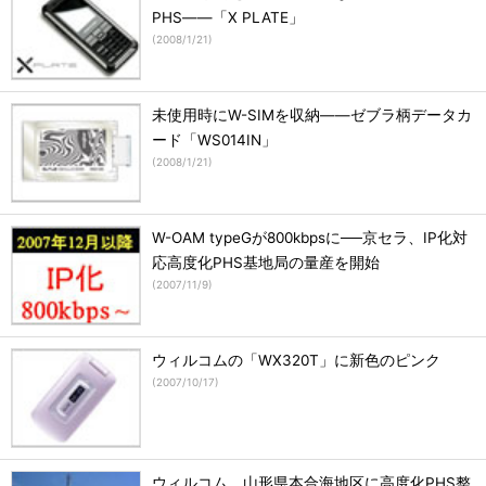
PHS――「X PLATE」
(
2008/1/21
)
未使用時にW-SIMを収納――ゼブラ柄データカ
ード「WS014IN」
(
2008/1/21
)
W-OAM typeGが800kbpsに──京セラ、IP化対
応高度化PHS基地局の量産を開始
(
2007/11/9
)
ウィルコムの「WX320T」に新色のピンク
(
2007/10/17
)
ウィルコム、山形県本合海地区に高度化PHS整