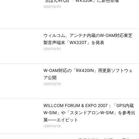
“京ぽん4代目”「WX320K」に新色登場
(
2007/5/31
)
ウィルコム、アンテナ内蔵のW-OAM対応東芝
製音声端末「WX320T」を発表
(
2007/5/31
)
W-OAM対応の「RX420IN」用更新ソフトウェ
ア公開
(
2007/5/10
)
WILLCOM FORUM & EXPO 2007：「GPS内蔵
W-SIM」や「スタンドアロンW-SIM」を参考出
展――エイビット
(
2007/4/13
)