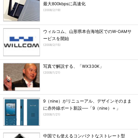
最大800kbpsに高速化
(
2008/2/19
)
ウィルコム、山形県本合海地区でのW-OAMサ
ービスを開始
(
2008/2/15
)
写真で解説する、「WX330K」
(
2008/1/21
)
9（nine）がリニューアル、デザインそのまま
に赤外線ポート新設──「9（nine）＋」
(
2008/1/21
)
中国でも使えるコンパクトなストレート型