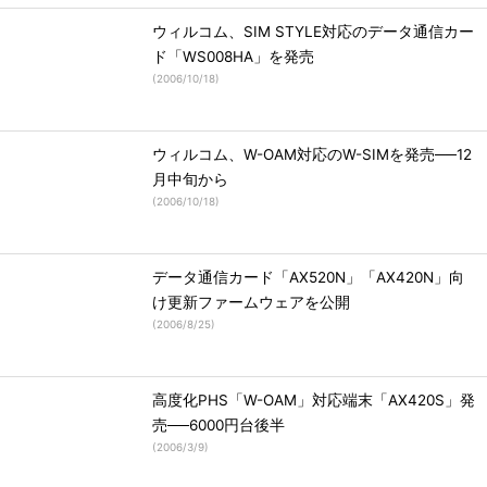
ウィルコム、SIM STYLE対応のデータ通信カー
ド「WS008HA」を発売
(
2006/10/18
)
ウィルコム、W-OAM対応のW-SIMを発売──12
月中旬から
(
2006/10/18
)
データ通信カード「AX520N」「AX420N」向
け更新ファームウェアを公開
(
2006/8/25
)
高度化PHS「W-OAM」対応端末「AX420S」発
売──6000円台後半
(
2006/3/9
)