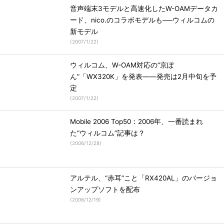
音声端末3モデルと高速化したW-OAMデータカ
ード、nico.のコラボモデルも──ウィルコムの
新モデル
(
2007/1/22
)
ウィルコム、W-OAM対応の“京ぽ
ん”「WX320K」を発表――発売は2月中旬を予
定
(
2007/1/22
)
Mobile 2006 Top50：2006年、一番読まれ
た“ウィルコム”記事は？
(
2006/12/28
)
アルテル、“赤耳”こと「RX420AL」のバージョ
ンアップソフトを配布
(
2006/12/19
)