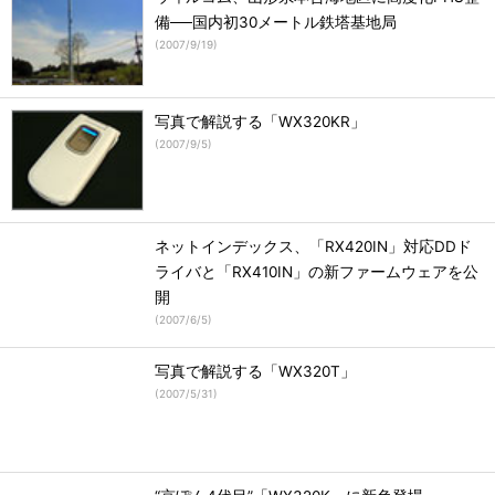
備──国内初30メートル鉄塔基地局
(
2007/9/19
)
写真で解説する「WX320KR」
(
2007/9/5
)
ネットインデックス、「RX420IN」対応DDド
ライバと「RX410IN」の新ファームウェアを公
開
(
2007/6/5
)
写真で解説する「WX320T」
(
2007/5/31
)