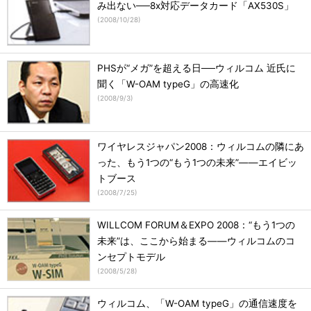
み出ない──8x対応データカード「AX530S」
(
2008/10/28
)
PHSが“メガ”を超える日──ウィルコム 近氏に
聞く「W-OAM typeG」の高速化
(
2008/9/3
)
ワイヤレスジャパン2008：ウィルコムの隣にあ
った、もう1つの“もう1つの未来”――エイビッ
トブース
(
2008/7/25
)
WILLCOM FORUM＆EXPO 2008：“もう1つの
未来”は、ここから始まる――ウィルコムのコ
ンセプトモデル
(
2008/5/28
)
ウィルコム、「W-OAM typeG」の通信速度を