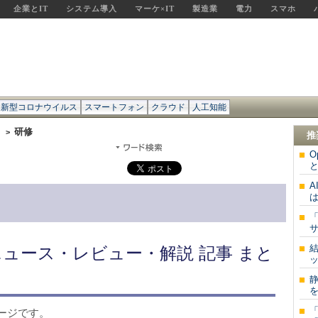
企業とIT
システム導入
マーケ×IT
製造業
電力
スマホ
新型コロナウイルス
スマートフォン
クラウド
人工知能
ケ
研修
>
推
O
と
は
サ
ニュース・レビュー・解説 記事 まと
ッ
を
ージです。