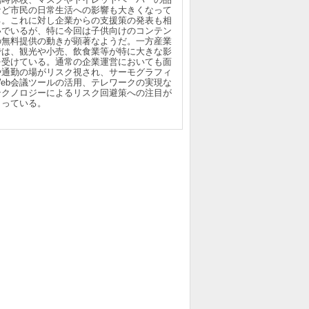
など市民の日常生活への影響も大きくなって
る。これに対し企業からの支援策の発表も相
いでいるが、特に今回は子供向けのコンテン
の無料提供の動きが顕著なようだ。一方産業
では、観光や小売、飲食業等が特に大きな影
を受けている。通常の企業運営においても面
や通勤の場がリスク視され、サーモグラフィ
Web会議ツールの活用、テレワークの実現な
テクノロジーによるリスク回避策への注目が
まっている。