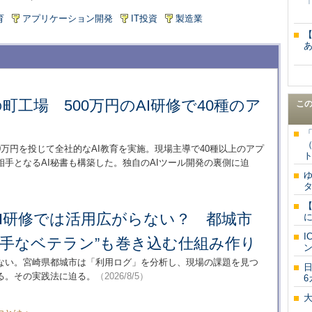
育
アプリケーション開発
IT投資
製造業
町工場 500万円のAI研修で40種のア
こ
0万円を投じて全社的なAI教育を実施。現場主導で40種以上のアプ
ト
手となるAI秘書も構築した。独自のAIツール開発の裏側に迫
I研修では活用広がらない？ 都城市
苦手なベテラン”も巻き込む仕組み作り
らない。宮崎県都城市は「利用ログ」を分析し、現場の課題を見つ
る。その実践法に迫る。
（2026/8/5）
6
一