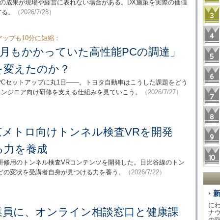
Xの成果が現場や経営に表れない場合がある。DX施策を実際の価値
する。
（2026/7/28）
アップも10分に短縮：
カ月もかかっていた高性能PCの調達」
を変えたのか？
PCセットアップに丸1日――。トヨタ自動車はこうした課題をどう
エンジニア向け研修を支える仕組みを見ていこう。
（2026/7/27）
京メトロ向けトンネル検査VRを開発
る力を養成
研修用のトンネル検査VRコンテンツを開発した。日比谷線のトン
どの変状を受講者自身が見つける力を養う。
（2026/7/22）
に
業員に、オンライン相談窓口と健康課
ナ
の