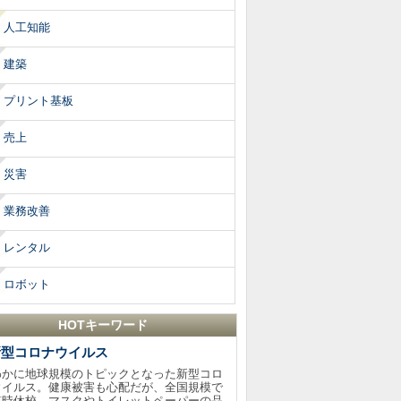
人工知能
建築
プリント基板
売上
災害
業務改善
レンタル
ロボット
HOTキーワード
新型コロナウイルス
わかに地球規模のトピックとなった新型コロ
ウイルス。健康被害も心配だが、全国規模で
臨時休校、マスクやトイレットペーパーの品