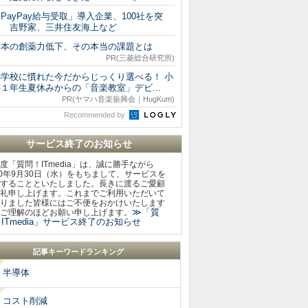
PayPay給与受取」導入企業、100社を突
破 吉野家、三井住友海上など
日本の創薬力低下、その本当の課題とは
PR(三菱総合研究所)
小学校に慣れた今だからじっくり選べる！ 小
１年生夏休みからの「音楽教室」デビ...
PR(ヤマハ音楽振興会｜HugKum)
Recommended by
サービス終了のお知らせ
度「質問！ITmedia」は、誠に勝手ながら
20年9月30日（水）をもちまして、サービスを
することといたしました。長きに渡るご愛顧
礼申し上げます。これまでご利用いただいて
りました皆様にはご不便をおかけいたします
≫「質
ご理解のほどお願い申し上げます。
ITmedia」サービス終了のお知らせ
記事キーワードランキング
半導体
コスト削減