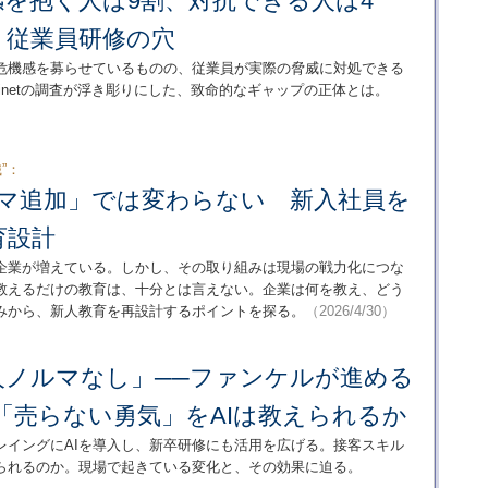
感を抱く人は9割、対抗できる人は4
く従業員研修の穴
に危機感を募らせているものの、従業員が実際の脅威に対処できる
tinetの調査が浮き彫りにした、致命的なギャップの正体とは。
”：
コマ追加」では変わらない 新入社員を
育設計
む企業が増えている。しかし、その取り組みは現場の戦力化につな
教えるだけの教育は、十分とは言えない。企業は何を教え、どう
みから、新人教育を再設計するポイントを探る。
（2026/4/30）
人ノルマなし」──ファンケルが進める
「売らない勇気」をAIは教えられるか
レイングにAIを導入し、新卒研修にも活用を広げる。接客スキル
えられるのか。現場で起きている変化と、その効果に迫る。