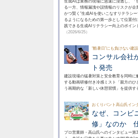
生成AIは業務の現場に急速に浸透し、
る一方、情報漏洩や誤情報のリスクが企
かつ賢く”生成AIを使いこなすリテラシ
るようになるための第一歩として位置付
践できる生成AIリテラシー向上のポイ
（2026/6/25）
“酷暑日”にも負けない建
コンサル会社が
ト発売
建設現場の猛暑対策と安全教育を同時に
する動画研修付き冷感ミスト「親方のひ
う画期的な「新しい休憩習慣」を提供す
おくりバント高山氏イン
なぜ、コンビ
修」なのか 仕
プロ営業師・高山氏へのインタビュー第