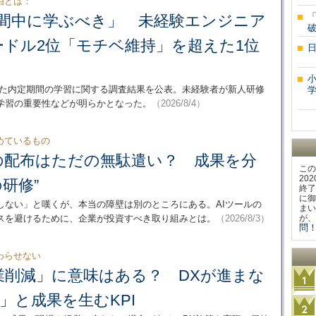
由とは：
「
期間中に学ぶべき」 未経験エンジニア
ードル2位「モチベ維持」を超えた1位
した内定期間の学習に関する調査結果を公表。未経験者が新人研修
学
学習の重要性などが明らかとなった。
（2026/8/4）
めているもの
の配布はただの無駄遣い？ 成果を分
この
20
研修”
終了
に御
しない」と嘆くが、本当の障壁は別のところにある。AIツールの
まい
スを避けるために、企業が投資すべき取り組みとは。
（2026/8/3）
が、
問！
終わらせない
業削減」に意味はある？ DXが進まな
」と成果を生むKPI