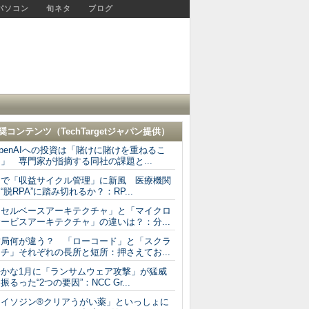
パソコン
旬ネタ
ブログ
奨コンテンツ（
TechTargetジャパン
提供）
penAIへの投資は「賭けに賭けを重ねるこ
」 専門家が指摘する同社の課題と...
AIで「収益サイクル管理」に新風 医療機関
“脱RPA”に踏み切れるか？：RP...
「セルベースアーキテクチャ」と「マイクロ
ービスアーキテクチャ」の違いは？：分...
結局何が違う？ 「ローコード」と「スクラ
チ」それぞれの長所と短所：押さえてお...
静かな1月に「ランサムウェア攻撃」が猛威
振るった“2つの要因”：NCC Gr...
「イソジン®クリアうがい薬」といっしょに