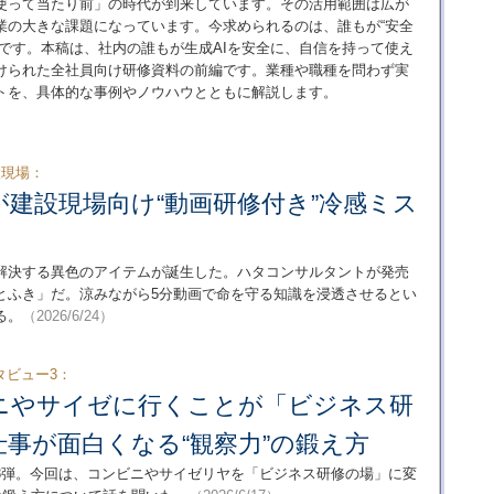
「使って当たり前」の時代が到来しています。その活用範囲は広が
業の大きな課題になっています。今求められるのは、誰もが“安全
ーです。本稿は、社内の誰もが生成AIを安全に、自信を持って使え
けられた全社員向け研修資料の前編です。業種や職種を問わず実
ントを、具体的な事例やノウハウとともに解説します。
設現場：
建設現場向け“動画研修付き”冷感ミス
解決する異色のアイテムが誕生した。ハタコンサルタントが発売
とふき」だ。涼みながら5分動画で命を守る知識を浸透させるとい
る。
（2026/6/24）
タビュー3：
ニやサイゼに行くことが「ビジネス研
事が面白くなる“観察力”の鍛え方
3弾。今回は、コンビニやサイゼリヤを「ビジネス研修の場」に変