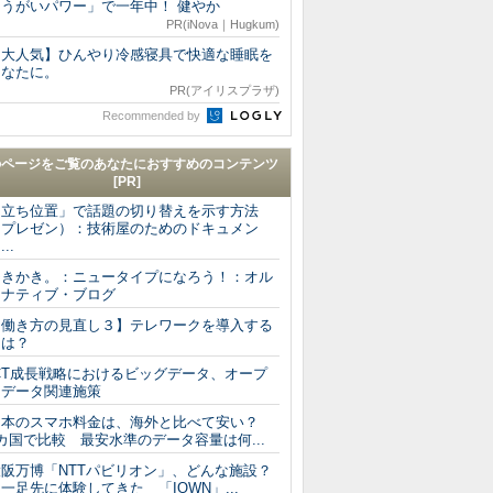
「うがいパワー」で一年中！ 健やか
PR(iNova｜Hugkum)
【大人気】ひんやり冷感寝具で快適な睡眠を
あなたに。
PR(アイリスプラザ)
Recommended by
のページをご覧のあなたにおすすめのコンテンツ
[PR]
「立ち位置」で話題の切り替えを示す方法
（プレゼン）：技術屋のためのドキュメン
...
ゆきかき。：ニュータイプになろう！：オル
タナティブ・ブログ
【働き方の見直し３】テレワークを導入する
には？
ICT成長戦略におけるビッグデータ、オープ
ンデータ関連施策
日本のスマホ料金は、海外と比べて安い？
カ国で比較 最安水準のデータ容量は何...
大阪万博「NTTパビリオン」、どんな施設？
足先に体験してきた 「IOWN」...