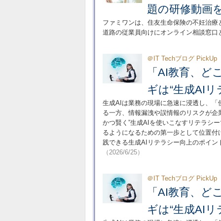
題の研修動画
ファミワンは、住友生命保険の不妊治療と
道路の従業員向けにオンライン相談窓口
＠IT Techブログ Pic
「AI教育、ど
ギは“生成AI
生成AIは業務の現場に急速に浸透し、
る一方、情報漏洩や誤情報のリスクが企
かつ賢く”生成AIを使いこなすリテラシ
るようになるための第一歩として位置付
践できる生成AIリテラシー向上のポイ
（2026/6/25）
＠IT Techブログ Pic
「AI教育、ど
ギは“生成AI