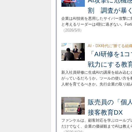
AI攻撃に危機
割 調査が暴
企業はAI技術を悪用したサイバー攻撃
と考えるリーダーは4割に過ぎない。For
（2026/5/8）
AI・DX時代に“勝てる組織
「AI研修を1
戦力にする教
新入社員研修に生成AIの講座を組み込
がっているだろうか。ツールの使い方を
人材を育てるべきか。先行企業の取り組
販売員の「個
接客教育DX 
ファンケルは、顧客対応を学ぶロールプ
だけでなく、企業の価値観までAIは教