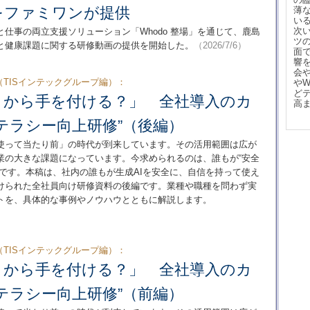
をファミワンが提供
薄
い
次
仕事の両立支援ソリューション「Whodo 整場」を通じて、鹿島
ツ
と健康課題に関する研修動画の提供を開始した。
（2026/7/6）
面
響
会
kUp（TISインテックグループ編）：
や
ど
こから手を付ける？」 全社導入のカ
高
リテラシー向上研修”（後編）
「使って当たり前」の時代が到来しています。その活用範囲は広が
業の大きな課題になっています。今求められるのは、誰もが“安全
ーです。本稿は、社内の誰もが生成AIを安全に、自信を持って使え
けられた全社員向け研修資料の後編です。業種や職種を問わず実
ントを、具体的な事例やノウハウとともに解説します。
kUp（TISインテックグループ編）：
こから手を付ける？」 全社導入のカ
リテラシー向上研修”（前編）