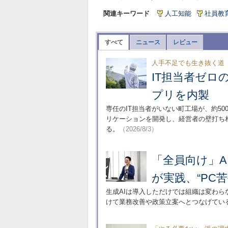
関連キーワード
人工知能
社員教
すべて
ニュース
レビュー
人手不足でも生き抜く道
IT担当者ゼロの
プリを内製
専任のIT担当者がいない町工場が、約50
リケーションを開発し、経営者の壁打ち相
る。
（2026/8/3）
「全員向け」A
が実践、“PC
生成AIは導入しただけでは組織は変わ
けて業務改善や政策立案へとつなげてい