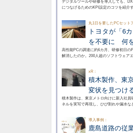
デジタルツールや研修を導入しても、D
につなげるためのKPI設定のコツを紹介
丸1日を要したPCセット
トヨタが「6
を不要に 何
高性能PCの調達に約6カ月、研修初日の
解消したのか。200人超のソフトウェア
xR：
積木製作、東
変状を見つけ
積木製作は、東京メトロ向けに新入社員
ネルを実写で再現し、ひび割れや漏水な
導入事例：
鹿島道路の従