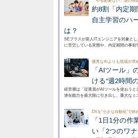
「やる必要ない」派の理
約8割「内定
自主学習のハ
は？
SEプラスが新人ITエンジニアを対象と
に苦労している実態や、内定期間の事前
優秀なAIよりも現場が求
「AIツール」
ける“週2時間の
経営層は「従業員がAIツールを使おうと
潜在能力を最大限に引き出し、重大なミ
DXを“小さな自動化”で
「1日1分の作
い「2つのワナ