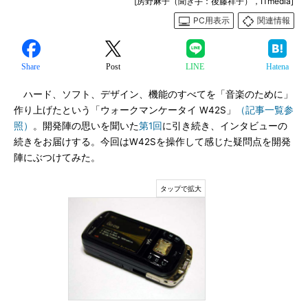
[房野麻子（聞き手：後藤祥子），ITmedia]
PC用表示
関連情報
Share
Post
LINE
Hatena
ハード、ソフト、デザイン、機能のすべてを「音楽のために」
作り上げたという「ウォークマンケータイ W42S」
（記事一覧参
照）
。開発陣の思いを聞いた
第1回
に引き続き、インタビューの
続きをお届けする。今回はW42Sを操作して感じた疑問点を開発
陣にぶつけてみた。