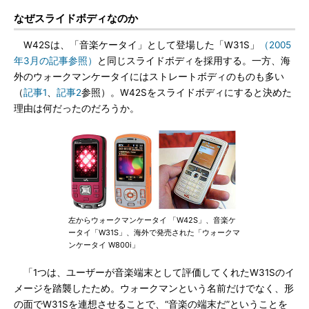
なぜスライドボディなのか
W42Sは、「音楽ケータイ」として登場した「W31S」
（2005
年3月の記事参照）
と同じスライドボディを採用する。一方、海
外のウォークマンケータイにはストレートボディのものも多い
（
記事1
、
記事2
参照）。W42Sをスライドボディにすると決めた
理由は何だったのだろうか。
左からウォークマンケータイ 「W42S」、音楽ケ
ータイ「W31S」、海外で発売された「ウォークマ
ンケータイ W800i」
「1つは、ユーザーが音楽端末として評価してくれたW31Sのイ
メージを踏襲したため。ウォークマンという名前だけでなく、形
の面でW31Sを連想させることで、“音楽の端末だ”ということを