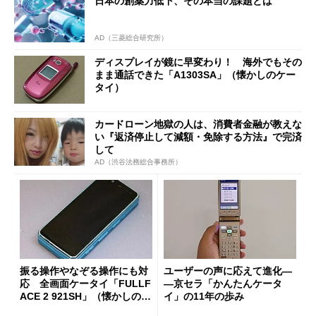
日本の創薬力低下、その本当の課題とは
AD（三菱総合研究所）
ディスプレイが鏡に早変わり！ 海外でもその
まま通話できた「A1303SA」（懐かしのケー
タイ）
カードローン地獄の人は、消費者金融が教えな
い『返済停止して減額・免除する方法』で完済
して
AD（渋谷法務総合事務所）
振る操作やなぞる操作にも対
ユーザーの声に応えて進化―
応 全画面ケータイ「FULLF
―京セラ「かんたんケータ
ACE 2 921SH」（懐かしのケ
イ」の11年の歩み
ータイ）