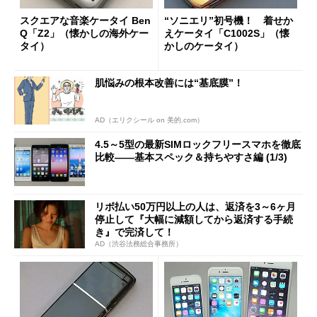
スクエアな音楽ケータイ Ben
“ソニエリ”初号機！ 着せか
Q「Z2」（懐かしの海外ケー
えケータイ「C1002S」（懐
タイ）
かしのケータイ）
肌悩みの根本改善には“基底膜”！
AD（エリクシール on 美的.com）
4.5～5型の最新SIMロックフリースマホを徹底
比較――基本スペック＆持ちやすさ編 (1/3)
リボ払い50万円以上の人は、返済を3～6ヶ月
停止して『大幅に減額してから返済する手続
き』で完済して！
AD（渋谷法務総合事務所）