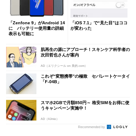
「Zenfone 9」がAndroid 14
「iOS 7.1」で“見た目”はココ
に バッテリー使用量の詳細
が変わった
表示も可能に
肌再生の源にアプローチ！スキンケア科学者の
次田哲也さんが案内
AD（エリクシール on 美的.com）
これぞ“変態携帯”の極致 セパレートケータイ
「F-04B」
スマホ2GBで月額850円～ 格安SIMをお得に使
うキャンペーン実施中！
AD（IIJmio）
Recommended by