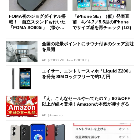
FOMA初のジョグダイヤル搭
「iPhone SE」（仮）発表直
載！ 自立スタンドも付いた
前 4／4.7／5.5型のiPhone
「FOMA SO905i」（懐かし
でサイズ感を再チェック (1/2)
のケータイ）
全国の絶景ポイントにサウナ付きのシェア別荘
を展開
AD（COCO VILLA on GOETHE）
エイサー、エントリースマホ「Liquid Z200」
を発売 SIMロックフリーで約1万円
「え、こんなセールやってたの？」80％OFF
以上が続々登場！Amazonの本気が凄すぎる
AD（Amazon）