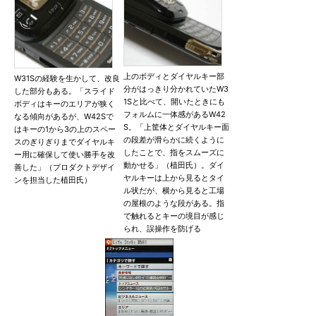
上のボディとダイヤルキー部
W31Sの経験を生かして、改良
分がはっきり分かれていたW3
した部分もある。「スライド
1Sと比べて、開いたときにも
ボディはキーのエリアが狭く
フォルムに一体感があるW42
なる傾向があるが、W42Sで
S。「上筐体とダイヤルキー面
はキーの1から3の上のスペー
の段差が滑らかに続くように
スのぎりぎりまでダイヤルキ
したことで、指をスムーズに
ー用に確保して使い勝手を改
動かせる」（植田氏）。ダイ
善した」（プロダクトデザイ
ヤルキーは上から見るとタイ
ンを担当した植田氏）
ル状だが、横から見ると工場
の屋根のような段がある。指
で触れるとキーの境目が感じ
られ、誤操作を防げる