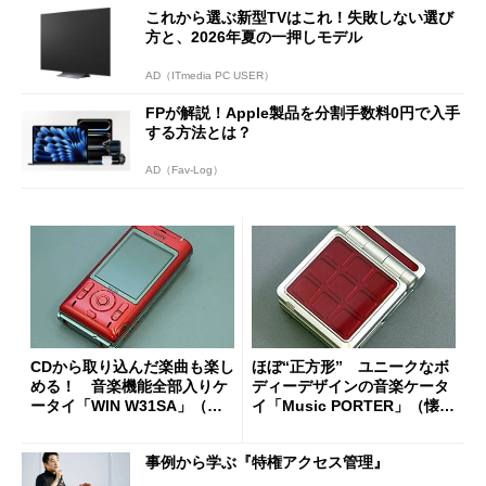
これから選ぶ新型TVはこれ！失敗しない選び
方と、2026年夏の一押しモデル
AD（ITmedia PC USER）
FPが解説！Apple製品を分割手数料0円で入手
する方法とは？
AD（Fav-Log）
CDから取り込んだ楽曲も楽し
ほぼ“正方形” ユニークなボ
める！ 音楽機能全部入りケ
ディーデザインの音楽ケータ
ータイ「WIN W31SA」（懐
イ「Music PORTER」（懐か
かしのケータイ）
しのケータイ）
事例から学ぶ『特権アクセス管理』