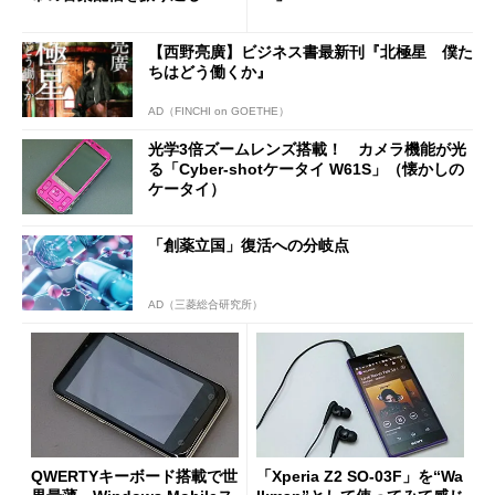
【西野亮廣】ビジネス書最新刊『北極星 僕た
ちはどう働くか』
AD（FINCHI on GOETHE）
光学3倍ズームレンズ搭載！ カメラ機能が光
る「Cyber-shotケータイ W61S」（懐かしの
ケータイ）
「創薬立国」復活への分岐点
AD（三菱総合研究所）
QWERTYキーボード搭載で世
「Xperia Z2 SO-03F」を“Wa