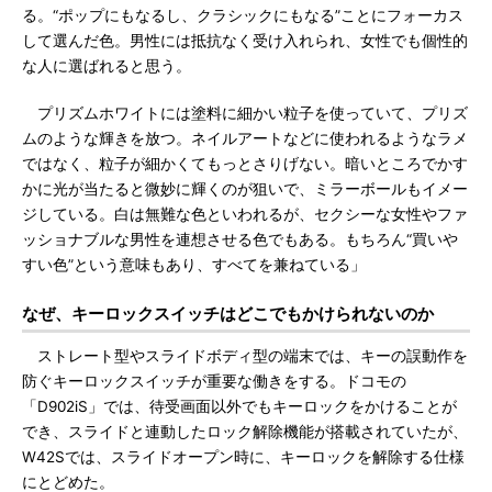
る。“ポップにもなるし、クラシックにもなる”ことにフォーカス
して選んだ色。男性には抵抗なく受け入れられ、女性でも個性的
な人に選ばれると思う。
プリズムホワイトには塗料に細かい粒子を使っていて、プリズ
ムのような輝きを放つ。ネイルアートなどに使われるようなラメ
ではなく、粒子が細かくてもっとさりげない。暗いところでかす
かに光が当たると微妙に輝くのが狙いで、ミラーボールもイメー
ジしている。白は無難な色といわれるが、セクシーな女性やファ
ッショナブルな男性を連想させる色でもある。もちろん“買いや
すい色”という意味もあり、すべてを兼ねている」
なぜ、キーロックスイッチはどこでもかけられないのか
ストレート型やスライドボディ型の端末では、キーの誤動作を
防ぐキーロックスイッチが重要な働きをする。ドコモの
「D902iS」では、待受画面以外でもキーロックをかけることが
でき、スライドと連動したロック解除機能が搭載されていたが、
W42Sでは、スライドオープン時に、キーロックを解除する仕様
にとどめた。