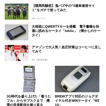
【競馬民騒然】鬼バズ中の“3連単連発サイ
ト”をガチで使ってみた
AD（ルーツ）
大画面にQWERTYキーを搭載 電子書籍を快
適に読めるケータイ「biblio」（懐かしのケー
タイ）
アマゾンで大人気！血圧対策はコーヒーに足し
てみて
AD（森永乳業）
3G時代を盛り上げた「着うた
BREWアプリ対応のジョグダ
フル」からサブスクまで 携
イヤル付きWINケータイ「W2
帯の音楽配信を振り返る
1S」