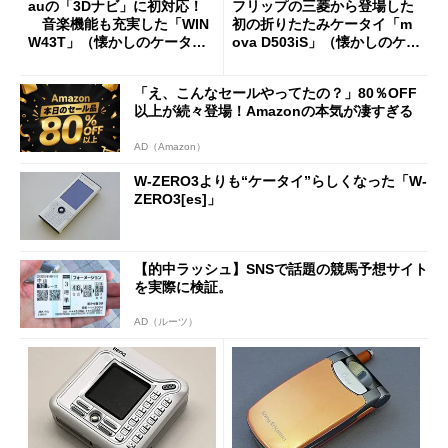
auの「3Dナビ」に初対応！
フリップの三菱から登場した
音楽機能も充実した「WIN
初の折りたたみケータイ「m
W43T」（懐かしのケータ
ova D503iS」（懐かしのケー
イ）
タイ）
「え、こんなセールやってたの？」80％OFF
以上が続々登場！Amazonの本気が凄すぎる
AD（Amazon）
W-ZERO3よりも“ケータイ”らしくなった「W-
ZERO3[es]」
【的中ラッシュ】SNSで話題の競馬予想サイト
を実際に検証。
AD（ルーツ）