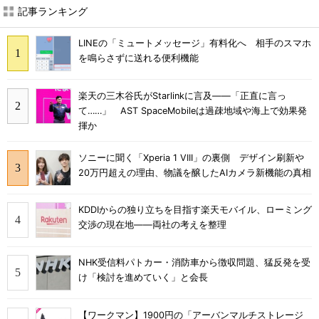
記事ランキング
LINEの「ミュートメッセージ」有料化へ 相手のスマホ
を鳴らさずに送れる便利機能
楽天の三木谷氏がStarlinkに言及――「正直に言っ
て……」 AST SpaceMobileは過疎地域や海上で効果発
揮か
ソニーに聞く「Xperia 1 VIII」の裏側 デザイン刷新や
20万円超えの理由、物議を醸したAIカメラ新機能の真相
KDDIからの独り立ちを目指す楽天モバイル、ローミング
交渉の現在地――両社の考えを整理
NHK受信料パトカー・消防車から徴収問題、猛反発を受
け「検討を進めていく」と会長
【ワークマン】1900円の「アーバンマルチストレージ