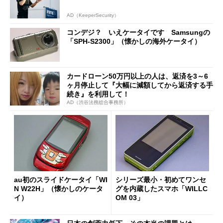
AD（KeeperSecurity）
コンデジ？ いえケータイです Samsungの
「SPH-S2300」（懐かしの海外ケータイ）
カードローン50万円以上の人は、返済を3～6
ヶ月停止して『大幅に減額してから返済する手
続き』を利用して！
AD（渋谷法務総合事務所）
au初のスライドケータイ「WI
シリーズ最小・初めてワンセ
N W22H」（懐かしのケータ
グを内蔵したスマホ「WILLC
イ）
OM 03」