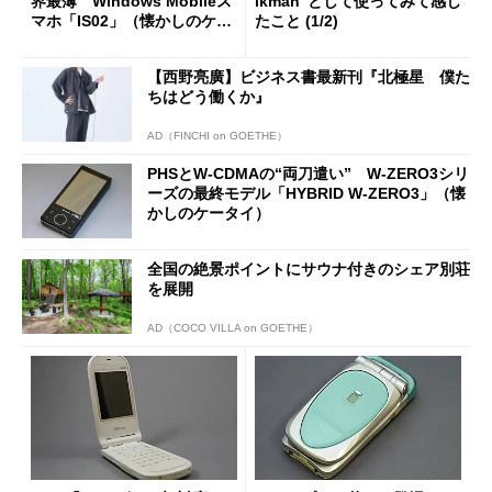
界最薄 Windows Mobileス
lkman”として使ってみて感じ
マホ「IS02」（懐かしのケー
たこと (1/2)
タイ）
【西野亮廣】ビジネス書最新刊『北極星 僕た
ちはどう働くか』
AD（FINCHI on GOETHE）
PHSとW-CDMAの“両刀遣い” W-ZERO3シリ
ーズの最終モデル「HYBRID W-ZERO3」（懐
かしのケータイ）
全国の絶景ポイントにサウナ付きのシェア別荘
を展開
AD（COCO VILLA on GOETHE）