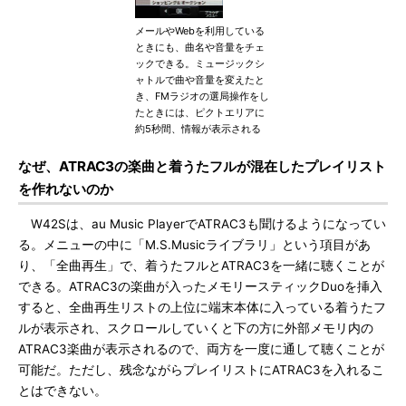
メールやWebを利用している
ときにも、曲名や音量をチェ
ックできる。ミュージックシ
ャトルで曲や音量を変えたと
き、FMラジオの選局操作をし
たときには、ピクトエリアに
約5秒間、情報が表示される
なぜ、ATRAC3の楽曲と着うたフルが混在したプレイリスト
を作れないのか
W42Sは、au Music PlayerでATRAC3も聞けるようになってい
る。メニューの中に「M.S.Musicライブラリ」という項目があ
り、「全曲再生」で、着うたフルとATRAC3を一緒に聴くことが
できる。ATRAC3の楽曲が入ったメモリースティックDuoを挿入
すると、全曲再生リストの上位に端末本体に入っている着うたフ
ルが表示され、スクロールしていくと下の方に外部メモリ内の
ATRAC3楽曲が表示されるので、両方を一度に通して聴くことが
可能だ。ただし、残念ながらプレイリストにATRAC3を入れるこ
とはできない。